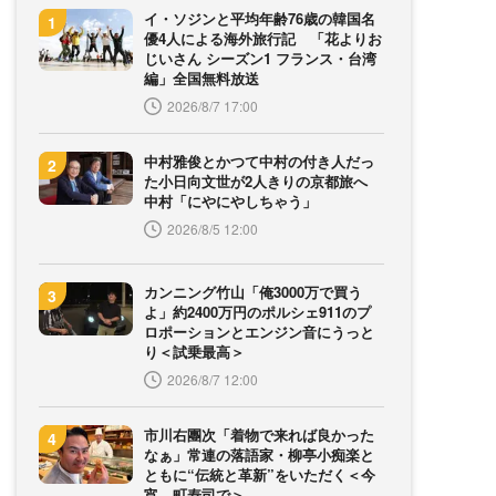
イ・ソジンと平均年齢76歳の韓国名
優4人による海外旅行記 「花よりお
じいさん シーズン1 フランス・台湾
編」全国無料放送
2026/8/7 17:00
中村雅俊とかつて中村の付き人だっ
た小日向文世が2人きりの京都旅へ
中村「にやにやしちゃう」
2026/8/5 12:00
カンニング竹山「俺3000万で買う
よ」約2400万円のポルシェ911のプ
ロポーションとエンジン音にうっと
り＜試乗最高＞
2026/8/7 12:00
市川右團次「着物で来れば良かった
なぁ」常連の落語家・柳亭小痴楽と
ともに“伝統と革新”をいただく＜今
宵、町寿司で＞