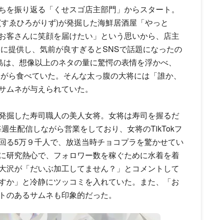
ちを振り返る「くせスゴ店主部門」からスタート。
(すゑひろがりず)が発掘した海鮮居酒屋「やっと
お客さんに笑顔を届けたい」という思いから、店主
客に提供し、気前が良すぎるとSNSで話題になったの
三島は、想像以上のネタの量に驚愕の表情を浮かべ、
ながら食べていた。そんな太っ腹の大将には「誰か、
サムネが与えられていた。
発掘した寿司職人の美人女将。女将は寿司を握るだ
kで毎週生配信しながら営業をしており、女将のTikTokフ
回る5万９千人で、放送当時チョコプラを驚かせてい
動画に研究熱心で、フォロワー数を稼ぐために水着を着
大沢が「だいぶ加工してません？」とコメントして
すか」と冷静にツッコミを入れていた。また、「お
トのあるサムネも印象的だった。