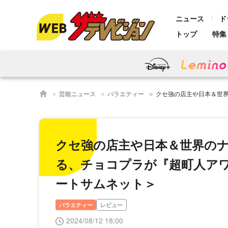
ニュース
ド
トップ
特集
芸能ニュース
バラエティー
クセ強の店主や日本＆世界のナンバーワン超町人たち
クセ強の店主や日本＆世界の
る、チョコプラが『超町人ア
ートサムネット＞
バラエティー
レビュー
2024/08/12 18:00