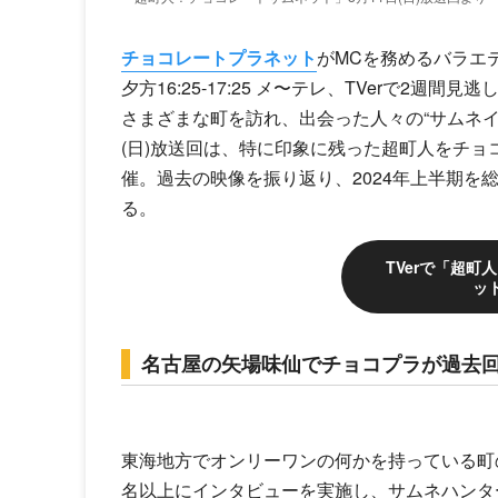
チョコレートプラネット
がMCを務めるバラエ
夕方16:25-17:25 メ〜テレ、TVerで2週
さまざまな町を訪れ、出会った人々の“サムネイ
(日)放送回は、特に印象に残った超町人をチ
催。過去の映像を振り返り、2024年上半期を
る。
TVerで「超
ッ
名古屋の矢場味仙でチョコプラが過去
東海地方でオンリーワンの何かを持っている町の
名以上にインタビューを実施し、サムネハンタ