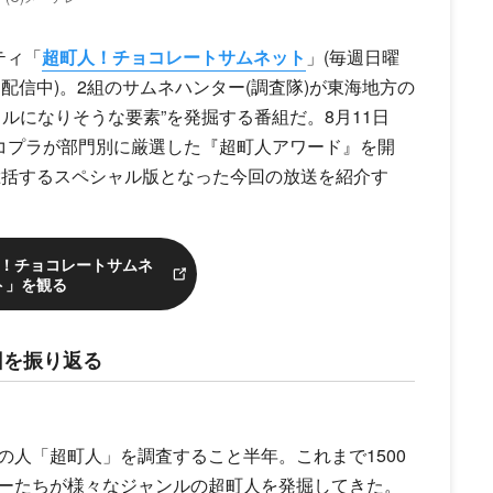
ティ「
超町人！チョコレートサムネット
」(毎週日曜
間見逃し配信中)。2組のサムネハンター(調査隊)が東海地方の
ルになりそうな要素”を発掘する番組だ。8月11日
ョコプラが部門別に厳選した『超町人アワード』を開
総括するスペシャル版となった今回の放送を紹介す
町人！チョコレートサムネ
ト」を観る
回を振り返る
人「超町人」を調査すること半年。これまで1500
ーたちが様々なジャンルの超町人を発掘してきた。