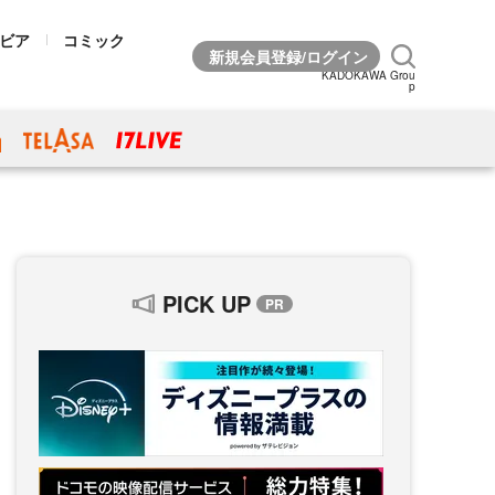
ビア
コミック
KADOKAWA Grou
p
PICK UP