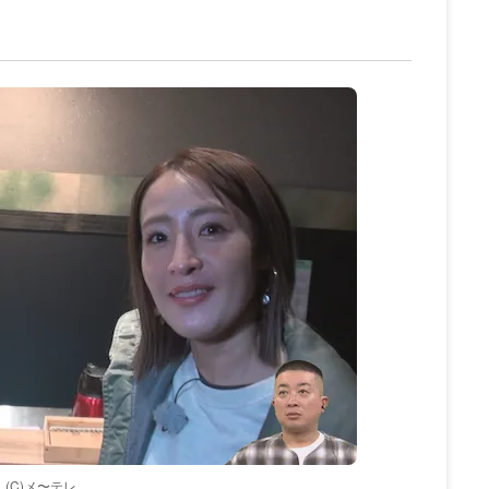
(C)メ〜テレ