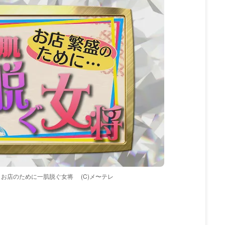
 お店のために一肌脱ぐ女将
(C)メ〜テレ