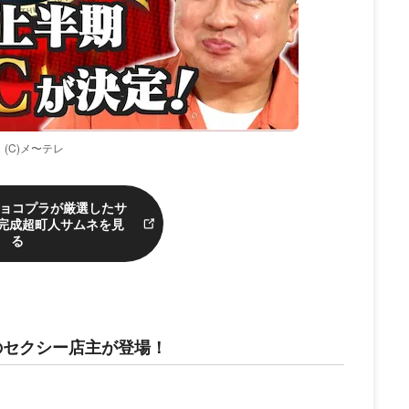
(C)メ〜テレ
チョコプラが厳選したサ
完成超町人サムネを見
る
のセクシー店主が登場！