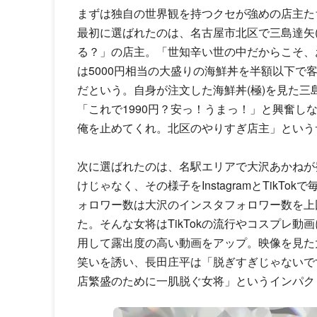
まずは独自の世界観を持つクセが強めの店主た
最初に選ばれたのは、名古屋市北区で三島達矢
る？」の店主。「世知辛い世の中だからこそ、
は5000円相当の大盛りの海鮮丼を半額以下で
だという。自身が注文した海鮮丼(極)を見た
「これで1990円？安っ！うまっ！」と興奮し
俺を止めてくれ。北区のやりすぎ店主」という
次に選ばれたのは、名駅エリアで大沢あかねが
けじゃなく、その様子をInstagramとTikTo
ォロワー数は大沢のインスタフォロワー数を上
た。そんな女将はTikTokの流行やコスプレ
用して露出度の高い動画をアップ。映像を見た
笑いを誘い、長田庄平は「脱ぎすぎじゃないで
店繁盛のために一肌脱ぐ女将」というインパク