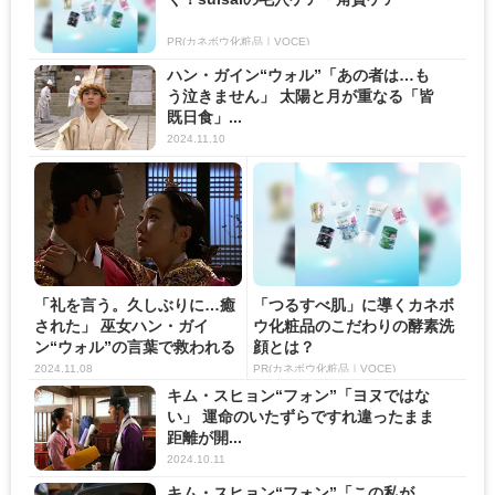
PR(カネボウ化粧品｜VOCE)
ハン・ガイン“ウォル”「あの者は…も
う泣きません」 太陽と月が重なる「皆
既日食」...
2024.11.10
「礼を言う。久しぶりに…癒
「つるすべ肌」に導くカネボ
された」 巫女ハン・ガイ
ウ化粧品のこだわりの酵素洗
ン“ウォル”の言葉で救われる
顔とは？
キ...
2024.11.08
PR(カネボウ化粧品｜VOCE)
キム・スヒョン“フォン”「ヨヌではな
い」 運命のいたずらですれ違ったまま
距離が開...
2024.10.11
キム・スヒョン“フォン”「この私が、