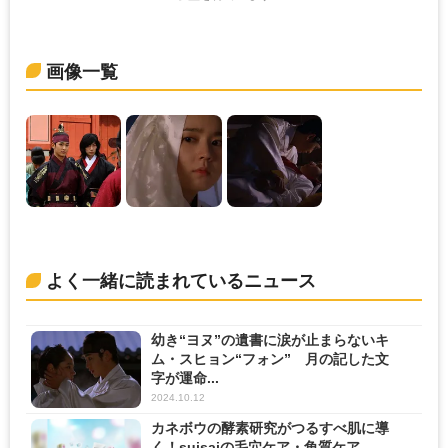
画像一覧
よく一緒に読まれているニュース
幼き“ヨヌ”の遺書に涙が止まらないキ
ム・スヒョン“フォン” 月の記した文
字が運命...
2024.10.12
カネボウの酵素研究がつるすべ肌に導
く！suisaiの毛穴ケア・角質ケア