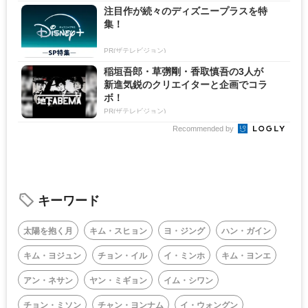
注目作が続々のディズニープラスを特
集！
PR(ザテレビジョン)
稲垣吾郎・草彅剛・香取慎吾の3人が
新進気鋭のクリエイターと企画でコラ
ボ！
PR(ザテレビジョン)
Recommended by
キーワード
太陽を抱く月
キム・スヒョン
ヨ・ジング
ハン・ガイン
キム・ヨジュン
チョン・イル
イ・ミンホ
キム・ヨンエ
アン・ネサン
ヤン・ミギョン
イム・シワン
チョン・ミソン
チャン・ヨンナム
イ・ウォングン