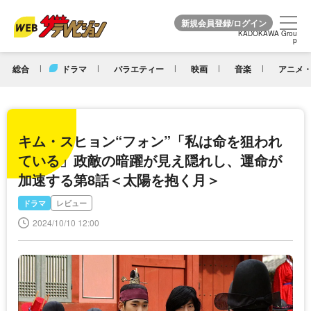
KADOKAWA Grou
KADOKAWA Grou
p
p
総合
ドラマ
バラエティー
映画
音楽
アニメ・
キム・スヒョン“フォン”「私は命を狙われ
ている」政敵の暗躍が見え隠れし、運命が
加速する第8話＜太陽を抱く月＞
ドラマ
レビュー
2024/10/10 12:00