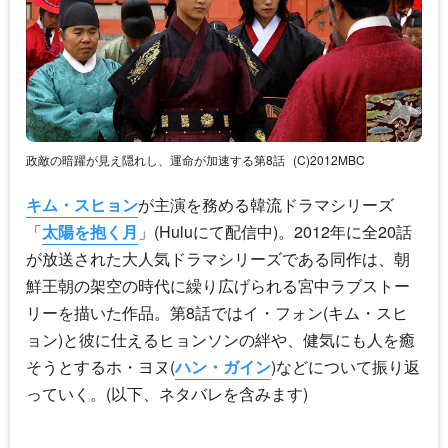
政敵の暗躍が見え隠れし、運命が加速する第8話
(C)2012MBC
キム・スヒョン
が主演を務める韓流ドラマシリーズ
「
太陽を抱く月
」(Huluにて配信中)。2012年に全20話
が放送された大人気ドラマシリーズである同作は、朝
鮮王朝の架空の時代に繰り広げられる宮中ラブストー
リーを描いた作品。第8話ではイ・フォン(
キム・スヒ
ョン
)と彼に仕えるヒョンソンの絆や、健気にも人を癒
そうとするホ・ヨヌ(
ハン・ガイン
)などについて振り返
っていく。(以下、ネタバレを含みます)