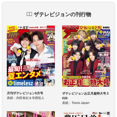
ザテレビジョンの刊行物
月刊ザテレビジョン9月号
ザテレビジョンお正月超特大号 2
表紙：内田有紀＆寺西拓人
026
表紙：Travis Japan