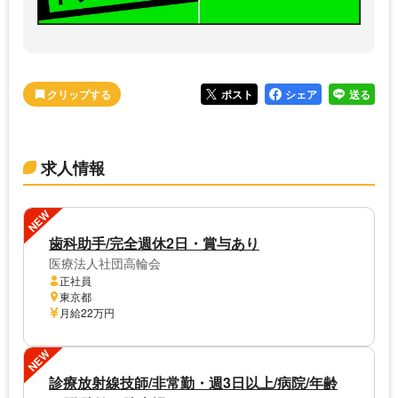
ポスト
シェア
送る
求人情報
NEW
歯科助手/完全週休2日・賞与あり
医療法人社団高輪会
正社員
東京都
月給22万円
NEW
診療放射線技師/非常勤・週3日以上/病院/年齢