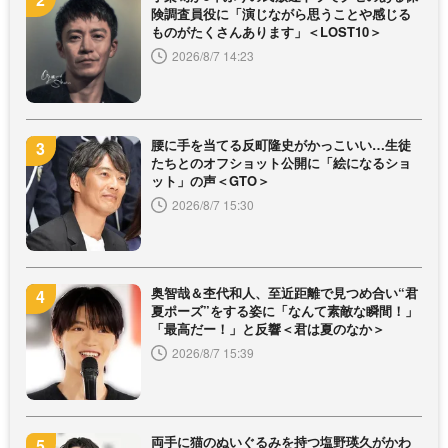
険調査員役に「演じながら思うことや感じる
ものがたくさんあります」＜LOST10＞
2026/8/7 14:23
腰に手を当てる反町隆史がかっこいい…生徒
たちとのオフショット公開に「絵になるショ
ット」の声＜GTO＞
2026/8/7 15:30
奥智哉＆杢代和人、至近距離で見つめ合い“君
夏ポーズ”をする姿に「なんて素敵な瞬間！」
「最高だー！」と反響＜君は夏のなか＞
2026/8/7 15:39
両手に猫のぬいぐるみを持つ塩野瑛久がかわ