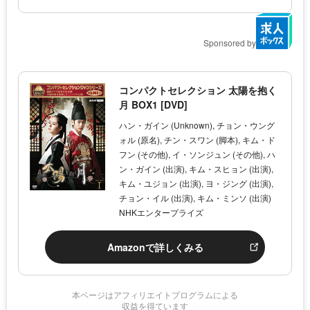
Sponsored by
コンパクトセレクション 太陽を抱く
月 BOX1 [DVD]
ハン・ガイン (Unknown), チョン・ウング
ォル (原名), チン・スワン (脚本), キム・ド
フン (その他), イ・ソンジュン (その他), ハ
ン・ガイン (出演), キム・スヒョン (出演),
キム・ユジョン (出演), ヨ・ジング (出演),
チョン・イル (出演), キム・ミンソ (出演)
NHKエンタープライズ
Amazonで詳しくみる
本ページはアフィリエイトプログラムによる
収益を得ています