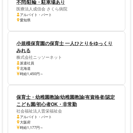
不問/駐輪・駐車場あり
医療法人成信会 さくら病院
アルバイト・パート
愛知県
小規模保育園の保育士 一人ひとりをゆっくり
みれる
株式会社ニッソーネット
派遣社員
北海道
時給1,450円～
保育士・幼稚園教諭/幼稚園教諭/有資格者/認定
こども園/初心者OK・非常勤
社会福祉法人晋栄福祉会
アルバイト・パート
大阪府
時給1,177円～