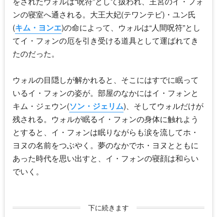
をされたウォルは“呪符”として扱われ、王宮のイ・フォ
ンの寝室へ通される。大王大妃(テワンテビ)・ユン氏
(
キム・ヨンエ
)の命によって、ウォルは“人間呪符”とし
てイ・フォンの厄を引き受ける道具として運ばれてき
たのだった。
ウォルの目隠しが解かれると、そこにはすでに眠って
いるイ・フォンの姿が。部屋のなかにはイ・フォンと
キム・ジェウン(
ソン・ジェリム
)、そしてウォルだけが
残される。ウォルが眠るイ・フォンの身体に触れよう
とすると、イ・フォンは眠りながらも涙を流してホ・
ヨヌの名前をつぶやく。夢のなかでホ・ヨヌとともに
あった時代を思い出すと、イ・フォンの寝顔は和らい
でいく。
下に続きます