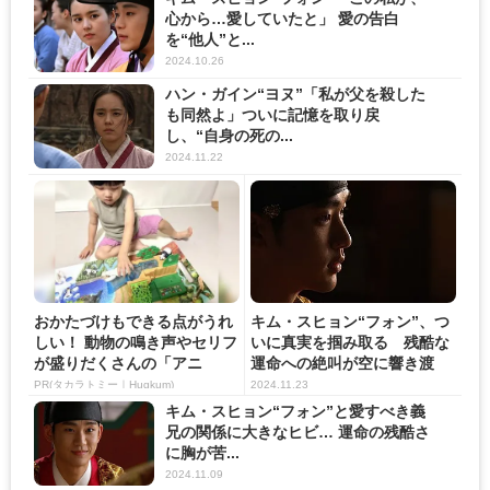
心から…愛していたと」 愛の告白
を“他人”と...
2024.10.26
ハン・ガイン“ヨヌ”「私が父を殺した
も同然よ」ついに記憶を取り戻
し、“自身の死の...
2024.11.22
おかたづけもできる点がうれ
キム・スヒョン“フォン”、つ
しい！ 動物の鳴き声やセリフ
いに真実を掴み取る 残酷な
が盛りだくさんの「アニ
運命への絶叫が空に響き渡
ア ...
る...
PR(タカラトミー｜Hugkum)
2024.11.23
キム・スヒョン“フォン”と愛すべき義
兄の関係に大きなヒビ… 運命の残酷さ
に胸が苦...
2024.11.09