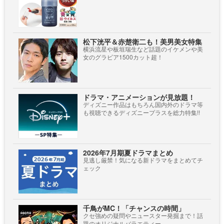
松下洸平＆赤楚衛二も！美男美女特集
横浜流星や板垣瑞生など話題のイケメンや美
女のグラビア1500カット超！
ドラマ・アニメーションが見放題！
ディズニー作品はもちろん国内外のドラマ等
も視聴できるディズニープラスを総力特集!!
2026年7月期夏ドラマまとめ
見逃し厳禁！気になる新ドラマをまとめてチ
ェック
千鳥がMC！「チャンスの時間」
クセ強めの疑問やニュースター発掘まで！話
題のオリジナルバラエティー