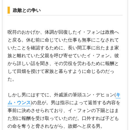
政敵との争い
呪符のおかげか、体調が回復したイ・フォンは政務へ
と戻る。休む前に命じていた仕事も無事にこなされて
いたことを確認するために、長い間工事に出たまま家
族と離れていた父親を呼び寄せていたイ・フォン。彼
から詳しい話を聞き、その労役を労わるために報酬と
して田畑を授けて家族と暮らすように命じるのだっ
た。
しかし男にはすでに、外戚派の筆頭ユン・デヒョン(
キ
ム・ウンス
)の息が。男は指示によって返答する内容を
事前に決めさせられており、イ・フォンの下賜とはま
た別に報酬を受け取っていたのだ。口外すれば子ども
の命を奪うと脅されながら、故郷へと戻る男。