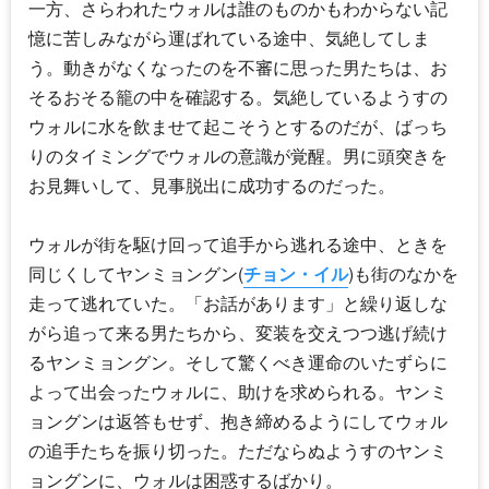
一方、さらわれたウォルは誰のものかもわからない記
憶に苦しみながら運ばれている途中、気絶してしま
う。動きがなくなったのを不審に思った男たちは、お
そるおそる籠の中を確認する。気絶しているようすの
ウォルに水を飲ませて起こそうとするのだが、ばっち
りのタイミングでウォルの意識が覚醒。男に頭突きを
お見舞いして、見事脱出に成功するのだった。
ウォルが街を駆け回って追手から逃れる途中、ときを
同じくしてヤンミョングン(
チョン・イル
)も街のなかを
走って逃れていた。「お話があります」と繰り返しな
がら追って来る男たちから、変装を交えつつ逃げ続け
るヤンミョングン。そして驚くべき運命のいたずらに
よって出会ったウォルに、助けを求められる。ヤンミ
ョングンは返答もせず、抱き締めるようにしてウォル
の追手たちを振り切った。ただならぬようすのヤンミ
ョングンに、ウォルは困惑するばかり。