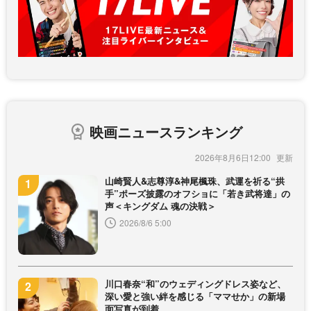
映画ニュースランキング
2026年8月6日12:00
山崎賢人&志尊淳&神尾楓珠、武運を祈る“拱
手”ポーズ披露のオフショに「若き武将達」の
声＜キングダム 魂の決戦＞
2026/8/6 5:00
川口春奈“和”のウェディングドレス姿など、
深い愛と強い絆を感じる「ママせか」の新場
面写真が到着