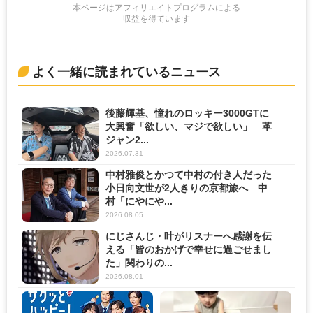
本ページはアフィリエイトプログラムによる
収益を得ています
よく一緒に読まれているニュース
後藤輝基、憧れのロッキー3000GTに
大興奮「欲しい、マジで欲しい」 革
ジャン2...
2026.07.31
中村雅俊とかつて中村の付き人だった
小日向文世が2人きりの京都旅へ 中
村「にやにや...
2026.08.05
にじさんじ・叶がリスナーへ感謝を伝
える「皆のおかげで幸せに過ごせまし
た」関わりの...
2026.08.01