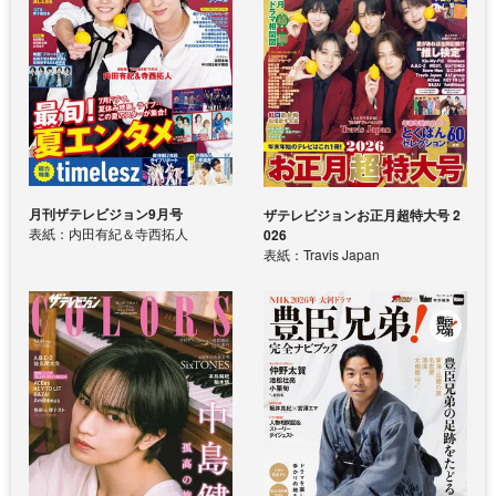
月刊ザテレビジョン9月号
ザテレビジョンお正月超特大号 2
表紙：内田有紀＆寺西拓人
026
表紙：Travis Japan