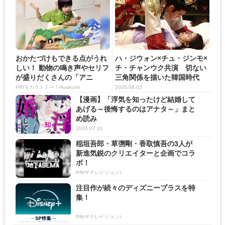
おかたづけもできる点がうれ
ハ・ジウォン×チュ・ジンモ×
しい！ 動物の鳴き声やセリフ
チ・チャンウク共演 切ない
が盛りだくさんの「アニ
三角関係を描いた韓国時代
ア ...
劇...
PR(タカラトミー｜Hugkum)
2026.08.03
【漫画】「浮気を知ったけど結婚して
あげる～後悔するのはアナタ～」まと
め読み
2026.07.31
稲垣吾郎・草彅剛・香取慎吾の3人が
新進気鋭のクリエイターと企画でコラ
ボ！
PR(ザテレビジョン)
注目作が続々のディズニープラスを特
集！
PR(ザテレビジョン)