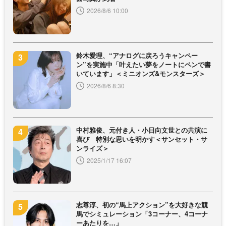
2026/8/6 10:00
鈴木愛理、“アナログに戻ろうキャンペー
ン”を実施中「叶えたい夢をノートにペンで書
いています」＜ミニオンズ&モンスターズ＞
2026/8/6 8:30
中村雅俊、元付き人・小日向文世との共演に
喜び 特別な思いを明かす＜サンセット・サ
ンライズ＞
2025/1/17 16:07
志尊淳、初の“馬上アクション”を大好きな競
馬でシミュレーション「3コーナー、4コーナ
ーあたりを…」