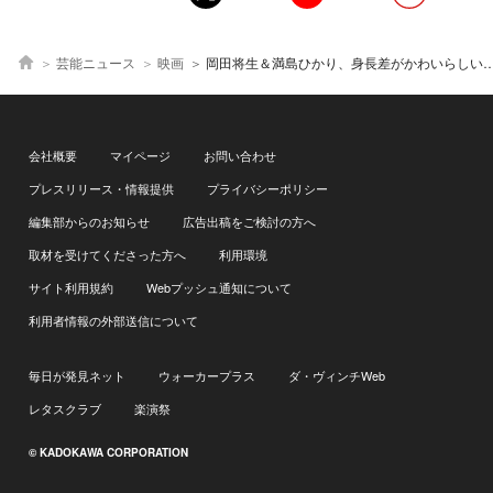
芸能ニュース
映画
岡田将生＆満島ひかり、身長差がかわいらしい…笑顔満載ショットに「愛おしい」「ふたりが好きです」の声＜ラストマイル
会社概要
マイページ
お問い合わせ
プレスリリース・情報提供
プライバシーポリシー
編集部からのお知らせ
広告出稿をご検討の方へ
取材を受けてくださった方へ
利用環境
サイト利用規約
Webプッシュ通知について
利用者情報の外部送信について
毎日が発見ネット
ウォーカープラス
ダ・ヴィンチWeb
レタスクラブ
楽演祭
© KADOKAWA CORPORATION