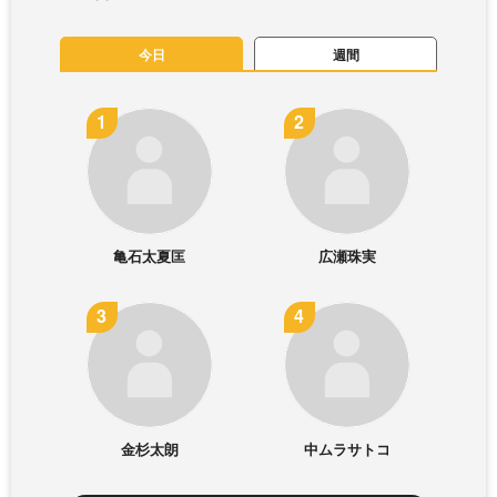
今日
週間
亀石太夏匡
広瀬珠実
金杉太朗
中ムラサトコ