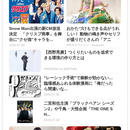
Snow Man出演の新CM放送
おかたづけもできる点がうれ
決定 「クリスプ商事」を舞
しい！ 動物の鳴き声やセリフ
台に“クセ強”キャラを...
が盛りだくさんの「アニ
ア ...
2026.07.30
PR(タカラトミー｜Hugkum)
【西野亮廣】つくりたいものを追求で
きる環境の作り方とは
PR(FINCHI on GOETHE)
“レーシック手術”で麻酔が効かない…
臨場感あふれる体験漫画に「俺だった
ら間違いな...
2026.07.30
二宮和也主演「ブラックペアン シーズ
ン2」や千鳥・大悟企画「THE ONE S
H...
2026.07.28