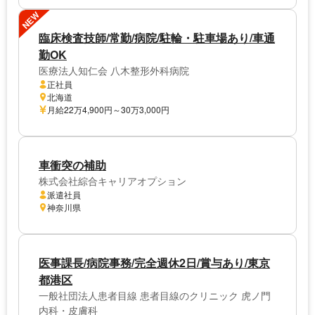
NEW
臨床検査技師/常勤/病院/駐輪・駐車場あり/車通
勤OK
医療法人知仁会 八木整形外科病院
正社員
北海道
月給22万4,900円～30万3,000円
車衝突の補助
株式会社綜合キャリアオプション
派遣社員
神奈川県
医事課長/病院事務/完全週休2日/賞与あり/東京
都港区
一般社団法人患者目線 患者目線のクリニック 虎ノ門
内科・皮膚科