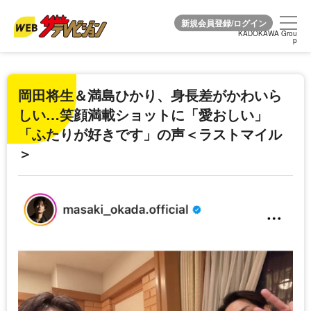
KADOKAWA Grou
KADOKAWA Grou
p
p
岡田将生＆満島ひかり、身長差がかわいら
しい…笑顔満載ショットに「愛おしい」
「ふたりが好きです」の声＜ラストマイル
＞