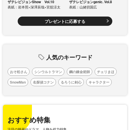
ザテレビジョンShow Vol.10
ザテレビジョンgenic. Vol.8
表紙：岩本照×深澤辰哉×宮舘涼太
表紙：山姥切国広
プレゼントに応募する
人気のキーワード
おそ松さん
シンウルトラマン
鋼の錬金術師
チェリまほ
SnowMan
名探偵コナン
るろうに剣心
キャラクター
おすすめ特集
注目の映画やドラマ、人物を総力特集