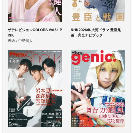
ザテレビジョンCOLORS Vol.61 P
NHK2026年 大河ドラマ 豊臣兄
INK
弟！完全ナビブック
表紙：中島健人