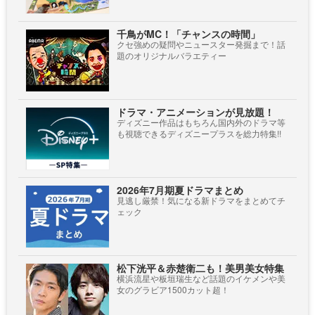
千鳥がMC！「チャンスの時間」
クセ強めの疑問やニュースター発掘まで！話
題のオリジナルバラエティー
ドラマ・アニメーションが見放題！
ディズニー作品はもちろん国内外のドラマ等
も視聴できるディズニープラスを総力特集!!
2026年7月期夏ドラマまとめ
見逃し厳禁！気になる新ドラマをまとめてチ
ェック
松下洸平＆赤楚衛二も！美男美女特集
横浜流星や板垣瑞生など話題のイケメンや美
女のグラビア1500カット超！