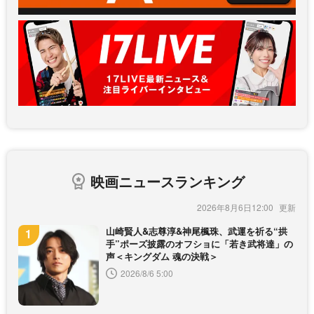
映画ニュースランキング
2026年8月6日12:00
山崎賢人&志尊淳&神尾楓珠、武運を祈る“拱
手”ポーズ披露のオフショに「若き武将達」の
声＜キングダム 魂の決戦＞
2026/8/6 5:00