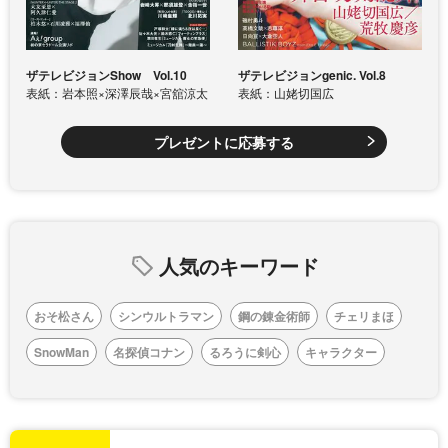
ザテレビジョンShow Vol.10
ザテレビジョンgenic. Vol.8
表紙：岩本照×深澤辰哉×宮舘涼太
表紙：山姥切国広
プレゼントに応募する
人気のキーワード
おそ松さん
シンウルトラマン
鋼の錬金術師
チェリまほ
SnowMan
名探偵コナン
るろうに剣心
キャラクター