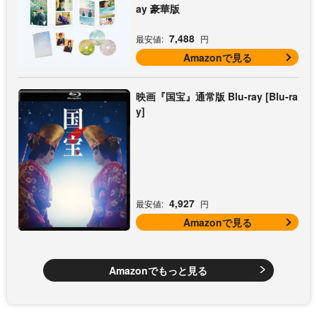
ay 豪華版
7,488
最安値:
円
Amazonで見る
映画『国宝』通常版 Blu-ray [Blu-ra
y]
4,927
最安値:
円
Amazonで見る
Amazonでもっと見る