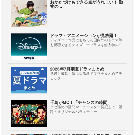
おかたづけもできる点がうれしい！ 動
物の...
ドラマ・アニメーションが見放題！
ディズニー作品はもちろん国内外のドラマ等
も視聴できるディズニープラスを総力特集!!
2026年7月期夏ドラマまとめ
見逃し厳禁！気になる新ドラマをまとめてチ
ェック
千鳥がMC！「チャンスの時間」
クセ強めの疑問やニュースター発掘まで！話
題のオリジナルバラエティー