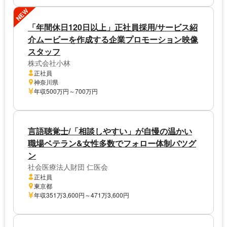
NEW
「年間休日120日以上」正社員採用/サービス紹
介ムービーを作成する企業プロモーション映像
スタッフ
株式会社小林
正社員
神奈川県
年収500万円～700万円
言語聴覚士/「相談しやすい」が自慢の温かい
職場ベテラン&女性多数でフォロー体制バツグ
ン
社会医療法人財団 仁医会
正社員
東京都
年収351万3,600円～471万3,600円