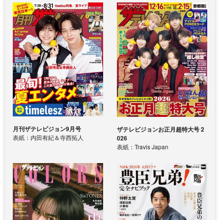
月刊ザテレビジョン9月号
ザテレビジョンお正月超特大号 2
表紙：内田有紀＆寺西拓人
026
表紙：Travis Japan