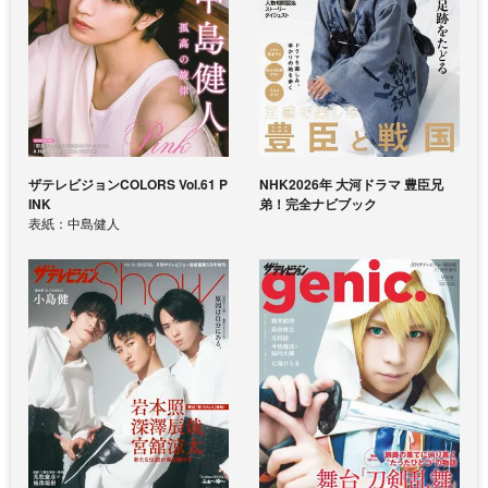
ザテレビジョンCOLORS Vol.61 P
NHK2026年 大河ドラマ 豊臣兄
INK
弟！完全ナビブック
表紙：中島健人