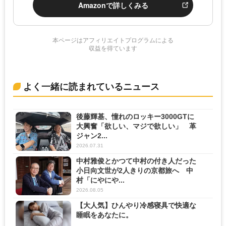
Amazonで詳しくみる
本ページはアフィリエイトプログラムによる
収益を得ています
よく一緒に読まれているニュース
後藤輝基、憧れのロッキー3000GTに
大興奮「欲しい、マジで欲しい」 革
ジャン2...
2026.07.31
中村雅俊とかつて中村の付き人だった
小日向文世が2人きりの京都旅へ 中
村「にやにや...
2026.08.05
【大人気】ひんやり冷感寝具で快適な
睡眠をあなたに。