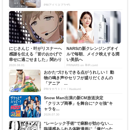
PR(アイリスプラザ)
にじさんじ・叶がリスナーへ
NARSの新クレンジングオイ
感謝を伝える「皆のおかげで
ルで毎朝、メイク映えする潤
幸せに過ごせました」関わり
い美肌へ
の...
2026.08.01
PR(NARS on 美的.com)
おかたづけもできる点がうれしい！ 動
物の鳴き声やセリフが盛りだくさんの
「アニア ...
PR(タカラトミー｜Hugkum)
Snow Man出演の新CM放送決定
「クリスプ商事」を舞台に“クセ強”キ
ャラを...
2026.07.30
“レーシック手術”で麻酔が効かない…
臨場感あふれる体験漫画に「俺だった