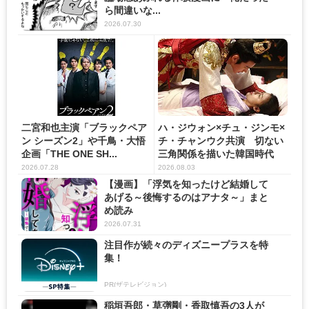
ら間違いな...
2026.07.30
二宮和也主演「ブラックペア
ハ・ジウォン×チュ・ジンモ×
ン シーズン2」や千鳥・大悟
チ・チャンウク共演 切ない
企画「THE ONE SH...
三角関係を描いた韓国時代
劇...
2026.07.28
2026.08.03
【漫画】「浮気を知ったけど結婚して
あげる～後悔するのはアナタ～」まと
め読み
2026.07.31
注目作が続々のディズニープラスを特
集！
PR(ザテレビジョン)
稲垣吾郎・草彅剛・香取慎吾の3人が