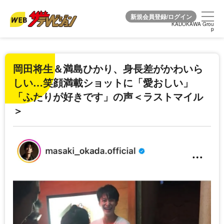
KADOKAWA Grou
KADOKAWA Grou
p
p
岡田将生＆満島ひかり、身長差がかわいら
しい…笑顔満載ショットに「愛おしい」
「ふたりが好きです」の声＜ラストマイル
＞