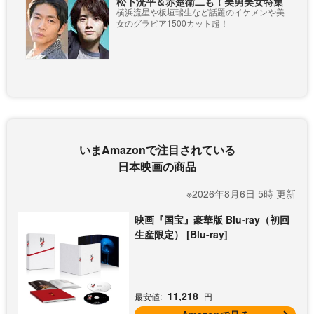
松下洸平＆赤楚衛二も！美男美女特集
横浜流星や板垣瑞生など話題のイケメンや美
女のグラビア1500カット超！
いまAmazonで注目されている
日本映画の商品
※2026年8月6日 5時 更新
映画『国宝』豪華版 Blu-ray（初回
生産限定） [Blu-ray]
11,218
最安値:
円