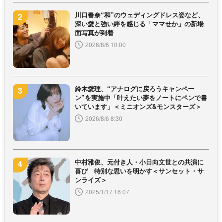
川口春奈“和”のウェディングドレス姿など、
深い愛と強い絆を感じる「ママせか」の新場
面写真が到着
2026/8/6 10:00
鈴木愛理、“アナログに戻ろうキャンペー
ン”を実施中「叶えたい夢をノートにペンで書
いています」＜ミニオンズ&モンスターズ＞
2026/8/6 8:30
中村雅俊、元付き人・小日向文世との共演に
喜び 特別な思いを明かす＜サンセット・サ
ンライズ＞
2025/1/17 16:07