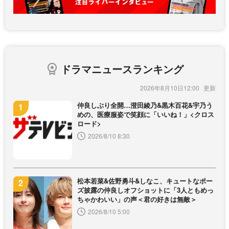
ドラマニュースランキング
2026年8月10日12:00
仲良しぶり全開…澄田綾乃&黒木百花&宇乃う
めの、医療服姿で笑顔に「いいね！」<クロス
ロード>
2026/8/10 8:30
松本若菜&佐野勇斗&しなこ、キュートなポー
ズ披露の仲良しオフショットに「3人ともめっ
ちゃかわいい」の声＜君の好きは無敵＞
2026/8/10 5:00