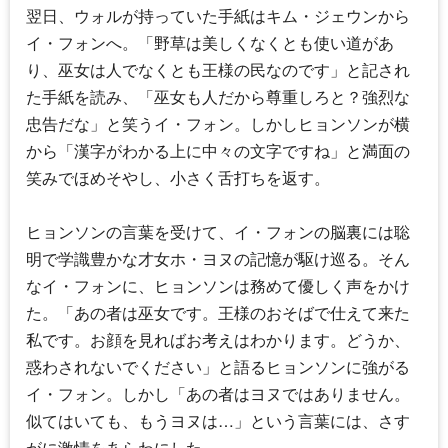
翌日、ウォルが持っていた手紙はキム・ジェウンから
イ・フォンへ。「野草は美しくなくとも使い道があ
り、巫女は人でなくとも王様の民なのです」と記され
た手紙を読み、「巫女も人だから尊重しろと？強烈な
忠告だな」と笑うイ・フォン。しかしヒョンソンが横
から「漢字がわかる上に中々の文字ですね」と満面の
笑みでほめそやし、小さく舌打ちを返す。
ヒョンソンの言葉を受けて、イ・フォンの脳裏には聡
明で学識豊かな才女ホ・ヨヌの記憶が駆け巡る。そん
なイ・フォンに、ヒョンソンは務めて優しく声をかけ
た。「あの者は巫女です。王様のおそばで仕えて来た
私です。お顔を見ればお考えはわかります。どうか、
惑わされないでください」と語るヒョンソンに強がる
イ・フォン。しかし「あの者はヨヌではありません。
似てはいても、もうヨヌは…」という言葉には、さす
がに激情をあらわにした。