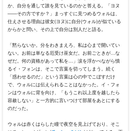
か、自分を通して誰を見ているのかと答える。「ヨヌ
――その方ですか？」まっすぐに見つめるウォルは、
仕えさせる理由は彼女(ヨヌ)に自分(ウォル)が似ている
からかと問い、その上で自分は別人だと語る。
「黙らないか。分をわきまえろ、私は心まで開いてい
ない。お前は単なる厄受け巫女だ。お前ごときが…な
ぜだ。何の資格があって私を…」涙を浮かべながら憤
るイ・フォンは、そこで言葉を切ってしまう。続く
「惑わせるのだ」という言葉は心の中でこぼすだけ
で、ウォルには伝えられることはなかった。イ・フォ
ンはウォルに背を向け、「もうこれ以上度を越したら
容赦しない」と一方的に言いつけて部屋をあとにする
のだった。
ウォルは赤くはらした瞳で夜空を見上げており、そこ