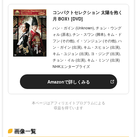
コンパクトセレクション 太陽を抱く
月 BOX1 [DVD]
ハン・ガイン (Unknown), チョン・ウング
ォル (原名), チン・スワン (脚本), キム・ド
フン (その他), イ・ソンジュン (その他), ハ
ン・ガイン (出演), キム・スヒョン (出演),
キム・ユジョン (出演), ヨ・ジング (出演),
チョン・イル (出演), キム・ミンソ (出演)
NHKエンタープライズ
Amazonで詳しくみる
本ページはアフィリエイトプログラムによる
収益を得ています
画像一覧