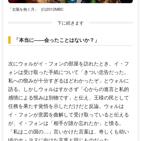
「太陽を抱く月」
(C)2012MBC
下に続きます
「本当に――会ったことはないか？」
次にウォルがイ・フォンの部屋を訪れたとき、イ・フ
ォンは受け取った手紙について「きつい忠告だった。
私への恨みが十分すぎるほどわかったぞ」とウォルに
語る。しかしウォルはすかさず「心からの進言と私的
感情による恨みは別物です」と伝え、王様の民として
任務を果たす覚悟を示しただけだと反論。ウォルは
イ・フォンが意図を曲解して受け取っていると伝える
が、イ・フォンは「相手が誰か忘れたか」と憤る。
「私はこの国の…」言いかけた言葉は、奇しくも幼い
頃のホ・ヨヌに向けた言葉と同じものだった。