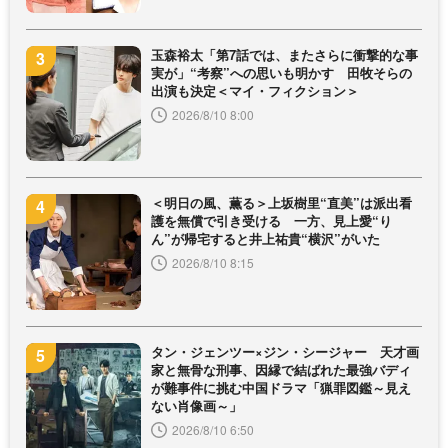
玉森裕太「第7話では、またさらに衝撃的な事
実が」“考察”への思いも明かす 田牧そらの
出演も決定＜マイ・フィクション＞
2026/8/10 8:00
＜明日の風、薫る＞上坂樹里“直美”は派出看
護を無償で引き受ける 一方、見上愛“り
ん”が帰宅すると井上祐貴“横沢”がいた
2026/8/10 8:15
タン・ジェンツー×ジン・シージャー 天才画
家と無骨な刑事、因縁で結ばれた最強バディ
が難事件に挑む中国ドラマ「猟罪図鑑～見え
ない肖像画～」
2026/8/10 6:50