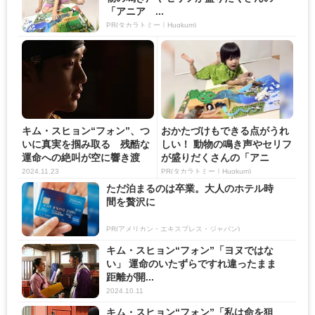
「アニア ...
PR(タカラトミー｜Hugkum)
キム・スヒョン“フォン”、つ
おかたづけもできる点がうれ
いに真実を掴み取る 残酷な
しい！ 動物の鳴き声やセリフ
運命への絶叫が空に響き渡
が盛りだくさんの「アニ
る...
ア ...
2024.11.23
PR(タカラトミー｜Hugkum)
ただ泊まるのは卒業。大人のホテル時
間を贅沢に
PR(アメリカン・エキスプレス・ジャパン)
キム・スヒョン“フォン”「ヨヌではな
い」 運命のいたずらですれ違ったまま
距離が開...
2024.10.11
キム・スヒョン“フォン”「私は命を狙