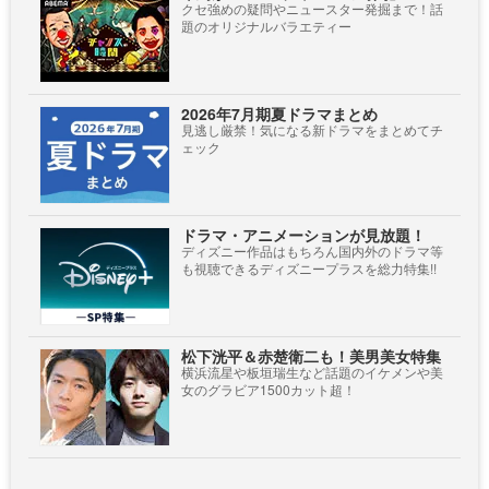
クセ強めの疑問やニュースター発掘まで！話
題のオリジナルバラエティー
2026年7月期夏ドラマまとめ
見逃し厳禁！気になる新ドラマをまとめてチ
ェック
ドラマ・アニメーションが見放題！
ディズニー作品はもちろん国内外のドラマ等
も視聴できるディズニープラスを総力特集!!
松下洸平＆赤楚衛二も！美男美女特集
横浜流星や板垣瑞生など話題のイケメンや美
女のグラビア1500カット超！