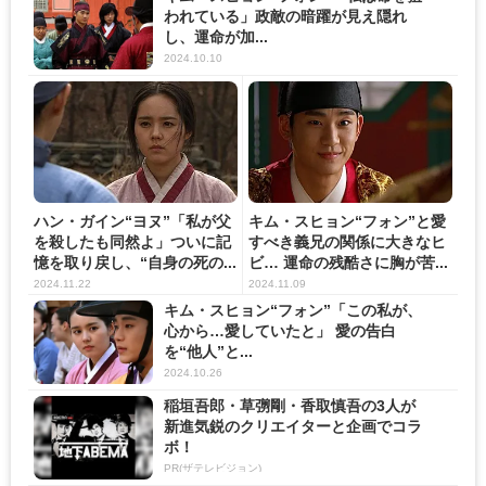
われている」政敵の暗躍が見え隠れ
し、運命が加...
2024.10.10
ハン・ガイン“ヨヌ”「私が父
キム・スヒョン“フォン”と愛
を殺したも同然よ」ついに記
すべき義兄の関係に大きなヒ
憶を取り戻し、“自身の死の...
ビ… 運命の残酷さに胸が苦...
2024.11.22
2024.11.09
キム・スヒョン“フォン”「この私が、
心から…愛していたと」 愛の告白
を“他人”と...
2024.10.26
稲垣吾郎・草彅剛・香取慎吾の3人が
新進気鋭のクリエイターと企画でコラ
ボ！
PR(ザテレビジョン)