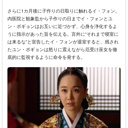
さらに1カ月後に子作りの日取りに触れるイ・フォン。
内医院と観象監から子作りの日までイ・フォンとユ
ン・ボギョンはお互いに近づかず、心身を浄化するよ
うに指示があった旨を伝える。言外に“それまで寝室に
は来るな”と宣告したイ・フォンが退室すると、残され
たユン・ボギョンは怒りに震えながら厄受け巫女を徹
底的に監視するように命令を発する。