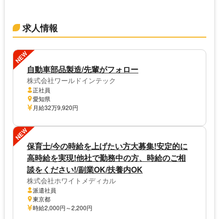
求人情報
NEW
自動車部品製造/先輩がフォロー
株式会社ワールドインテック
正社員
愛知県
月給32万9,920円
NEW
保育士/今の時給を上げたい方大募集!安定的に
高時給を実現!他社で勤務中の方、時給のご相
談をください!/副業OK/扶養内OK
株式会社ホワイトメディカル
派遣社員
東京都
時給2,000円～2,200円