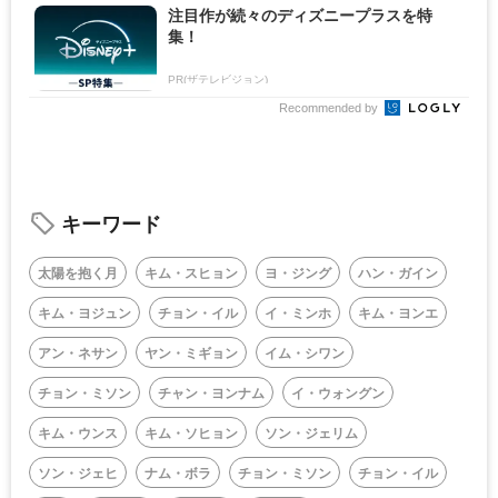
注目作が続々のディズニープラスを特
集！
PR(ザテレビジョン)
Recommended by
キーワード
太陽を抱く月
キム・スヒョン
ヨ・ジング
ハン・ガイン
キム・ヨジュン
チョン・イル
イ・ミンホ
キム・ヨンエ
アン・ネサン
ヤン・ミギョン
イム・シワン
チョン・ミソン
チャン・ヨンナム
イ・ウォングン
キム・ウンス
キム・ソヒョン
ソン・ジェリム
ソン・ジェヒ
ナム・ボラ
チョン・ミソン
チョン・イル