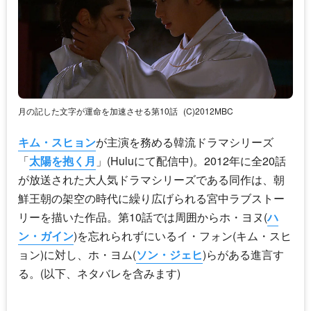
月の記した文字が運命を加速させる第10話
(C)2012MBC
キム・スヒョン
が主演を務める韓流ドラマシリーズ
「
太陽を抱く月
」(Huluにて配信中)。2012年に全20話
が放送された大人気ドラマシリーズである同作は、朝
鮮王朝の架空の時代に繰り広げられる宮中ラブストー
リーを描いた作品。第10話では周囲からホ・ヨヌ(
ハ
ン・ガイン
)を忘れられずにいるイ・フォン(
キム・スヒ
ョン
)に対し、ホ・ヨム(
ソン・ジェヒ
)らがある進言す
る。(以下、ネタバレを含みます)