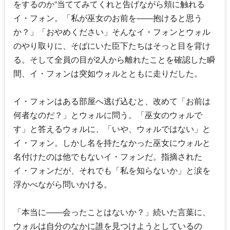
をするのか”当ててみてくれと告げながら頬に触れる
イ・フォン。「私が巫女のお前を――抱けると思う
か？」「おやめください」そんなイ・フォンとウォル
のやり取りに、そばにいた臣下たちはそっと目を背け
る。そして全員の目が2人から離れたことを確認した瞬
間、イ・フォンは突如ウォルとともに走りだした。
イ・フォンはある部屋へ逃げ込むと、改めて「お前は
何者なのだ？」とウォルに問う。「巫女のウォルで
す」と答えるウォルに、「いや、ウォルではない」と
イ・フォン。しかし名を持たなかった巫女にウォルと
名付けたのは他でもないイ・フォンだ。指摘された
イ・フォンだが、それでも「私を知らないか」と涙を
浮かべながら問いかける。
「本当に――会ったことはないか？」続いた言葉に、
ウォルは自分のなかに誰を見つけようとしているの