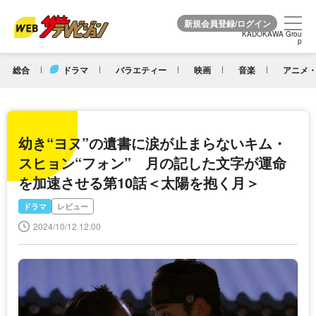
KADOKAWA Grou
KADOKAWA Grou
p
p
総合
ドラマ
バラエティー
映画
音楽
アニメ・
幼き“ヨヌ”の遺書に涙が止まらないキム・
スヒョン“フォン” 月の記した文字が運命
を加速させる第10話＜太陽を抱く月＞
ドラマ
レビュー
2024/10/12 12:00