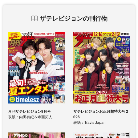
ザテレビジョンの刊行物
月刊ザテレビジョン9月号
ザテレビジョンお正月超特大号 2
表紙：内田有紀＆寺西拓人
026
表紙：Travis Japan