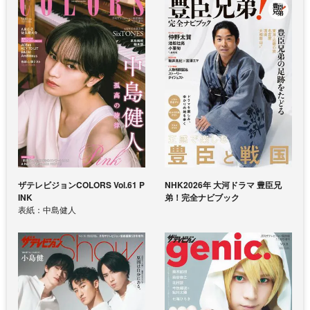
ザテレビジョンCOLORS Vol.61 P
NHK2026年 大河ドラマ 豊臣兄
INK
弟！完全ナビブック
表紙：中島健人