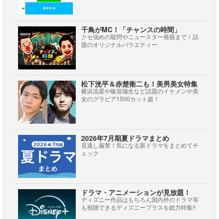
千鳥がMC！「チャンスの時間」
クセ強めの疑問やニュースター発掘まで！話
題のオリジナルバラエティー
松下洸平＆赤楚衛二も！美男美女特集
横浜流星や板垣瑞生など話題のイケメンや美
女のグラビア1500カット超！
2026年7月期夏ドラマまとめ
見逃し厳禁！気になる新ドラマをまとめてチ
ェック
ドラマ・アニメーションが見放題！
ディズニー作品はもちろん国内外のドラマ等
も視聴できるディズニープラスを総力特集!!