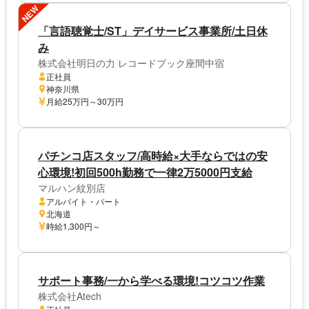
NEW
「言語聴覚士/ST」デイサービス事業所/土日休
み
株式会社明日の力 レコードブック座間中宿
正社員
神奈川県
月給25万円～30万円
パチンコ店スタッフ/高時給×大手ならではの安
心環境!初回500h勤務で一律2万5000円支給
マルハン紋別店
アルバイト・パート
北海道
時給1,300円～
サポート事務/一から学べる環境!コツコツ作業
株式会社Atech