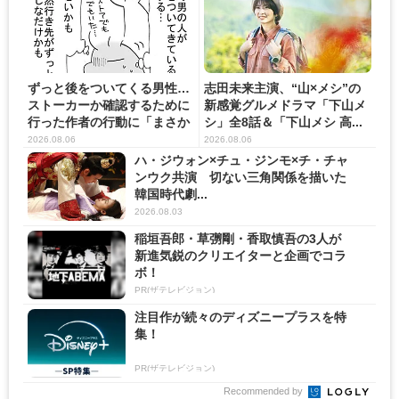
ずっと後をついてくる男性…
志田未来主演、“山×メシ”の
ストーカーか確認するために
新感覚グルメドラマ「下山メ
行った作者の行動に「まさか
シ」全8話＆「下山メシ 高...
の...
2026.08.06
2026.08.06
ハ・ジウォン×チュ・ジンモ×チ・チャ
ンウク共演 切ない三角関係を描いた
韓国時代劇...
2026.08.03
稲垣吾郎・草彅剛・香取慎吾の3人が
新進気鋭のクリエイターと企画でコラ
ボ！
PR(ザテレビジョン)
注目作が続々のディズニープラスを特
集！
PR(ザテレビジョン)
Recommended by