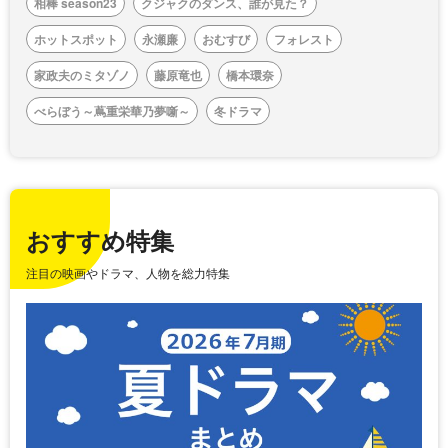
相棒 season23
クジャクのダンス、誰が見た？
ホットスポット
永瀬廉
おむすび
フォレスト
家政夫のミタゾノ
藤原竜也
橋本環奈
べらぼう～蔦重栄華乃夢噺～
冬ドラマ
おすすめ特集
注目の映画やドラマ、人物を総力特集