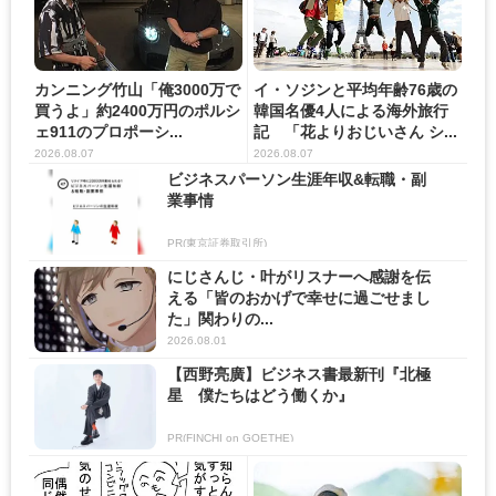
カンニング竹山「俺3000万で
イ・ソジンと平均年齢76歳の
買うよ」約2400万円のポルシ
韓国名優4人による海外旅行
ェ911のプロポーシ...
記 「花よりおじいさん シ...
2026.08.07
2026.08.07
ビジネスパーソン生涯年収&転職・副
業事情
PR(東京証券取引所)
にじさんじ・叶がリスナーへ感謝を伝
える「皆のおかげで幸せに過ごせまし
た」関わりの...
2026.08.01
【西野亮廣】ビジネス書最新刊『北極
星 僕たちはどう働くか』
PR(FINCHI on GOETHE)