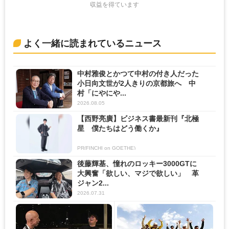
収益を得ています
よく一緒に読まれているニュース
中村雅俊とかつて中村の付き人だった
小日向文世が2人きりの京都旅へ 中
村「にやにや...
2026.08.05
【西野亮廣】ビジネス書最新刊『北極
星 僕たちはどう働くか』
PR(FINCHI on GOETHE)
後藤輝基、憧れのロッキー3000GTに
大興奮「欲しい、マジで欲しい」 革
ジャン2...
2026.07.31