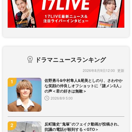
ドラマニュースランキング
2026年8月9日12:00
佐野勇斗&中村隼人&尾美としのり、さわやか
な笑顔の仲良しオフショットに「謎メン3人」
の声＜君の好きは無敵＞
2026/8/9 5:00
反町隆史“鬼塚”のフェイク動画が投稿され、
抗議の電話が殺到する＜GTO＞