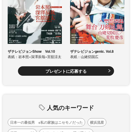
ザテレビジョンShow Vol.10
ザテレビジョンgenic. Vol.8
表紙：岩本照×深澤辰哉×宮舘涼太
表紙：山姥切国広
プレゼントに応募する
人気のキーワード
日本一の最低男 ※私の家族はニセモノだった
横浜流星