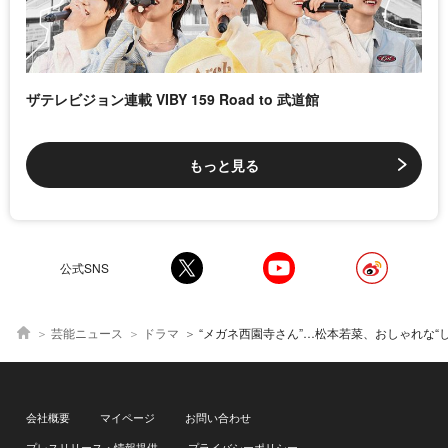
ザテレビジョン連載 VIBY 159 Road to 武道館
もっと見る
公式SNS
芸能ニュース
ドラマ
“メガネ西園寺さん”…松本若菜、おしゃれな“しごでき”コーデに「すてき」「スタイル良すぎ」の声＜西園寺さんは家事を
会社概要
マイページ
お問い合わせ
プレスリリース・情報提供
プライバシーポリシー