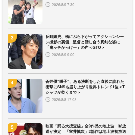
2026/8/9 7:30
反町隆史、橋にぶら下がってアクションシー
ン撮影の裏側…監督と話し合う真剣な姿に
「鬼ッチかっけー」の声＜GTO＞
2026/8/9 9:00
蒼井優“咲子”、ある決断をした直後に訪れた
衝撃にSNSも盛り上がり世界トレンド1位＜T
シャツが乾くまで＞
2026/8/8 17:03
映画「踊る大捜査線」全9作品の地上波一挙放
送が決定 「室井慎次」2部作は地上波初放送