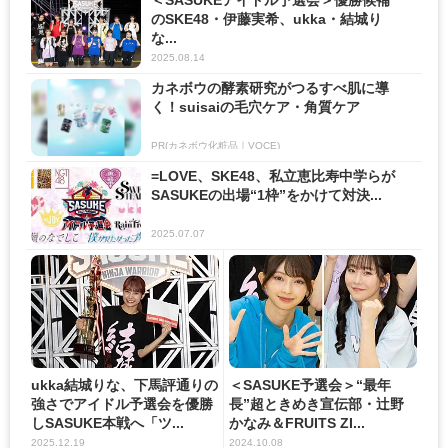
のSKE48・伊藤実希、ukka・結城り
な...
2025.08.14
カネボウの酵素研究がつるすべ肌に導
く！suisaiの毛穴ケア・角質ケア
PR(カネボウ化粧品｜VOCE)
=LOVE、SKE48、私立恵比寿中学らが
SASUKEの出場“1枠”をかけて対決...
2025.07.07
ukka結城りな、下馬評通りの
＜SASUKE予選会＞“最年
強さでアイドル予選会を優勝
長”超ときめき宣伝部・辻野
しSASUKE本戦へ「ツ...
かなみ＆FRUITS ZI...
2025.12.19
2024.10.08