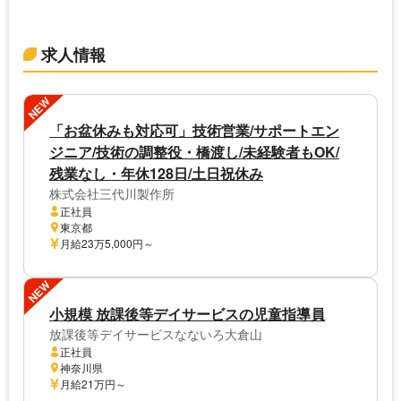
求人情報
NEW
「お盆休みも対応可」技術営業/サポートエン
ジニア/技術の調整役・橋渡し/未経験者もOK/
残業なし・年休128日/土日祝休み
株式会社三代川製作所
正社員
東京都
月給23万5,000円～
NEW
小規模 放課後等デイサービスの児童指導員
放課後等デイサービスなないろ大倉山
正社員
神奈川県
月給21万円～