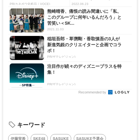
PR(カネボウ化粧品｜VOCE)
2022.06.23
熊崎晴香、痛恨の読み間違いに「私、
このグループに何年いるんだろう」と
苦笑い＜SK...
2021.11.03
稲垣吾郎・草彅剛・香取慎吾の3人が
新進気鋭のクリエイターと企画でコラ
ボ！
PR(ザテレビジョン)
注目作が続々のディズニープラスを特
集！
PR(ザテレビジョン)
Recommended by
キーワード
伊藤実希
SKE48
SASUKE
SASUKE予選会