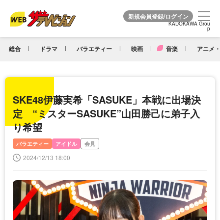
KADOKAWA Grou
KADOKAWA Grou
p
p
総合
ドラマ
バラエティー
映画
音楽
アニメ・
SKE48伊藤実希「SASUKE」本戦に出場決
定 “ミスターSASUKE”山田勝己に弟子入
り希望
バラエティー
アイドル
会見
2024/12/13 18:00