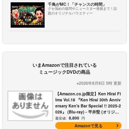
千鳥がMC！「チャンスの時間」
クセ強めの疑問やニュースター発掘まで！話
題のオリジナルバラエティー
いまAmazonで注目されている
ミュージックDVDの商品
※2026年8月8日 5時 更新
【Amazon.co.jp限定】Ken Hirai Fi
lms Vol.18 『Ken Hirai 30th Anniv
ersary Ken's Bar Special !! 2025-2
026』 (Blu-ray) - 平井堅 (オリジナ
ルライブフォトシートセット3枚組
8,800
最安値:
円
付)
Amazonで見る