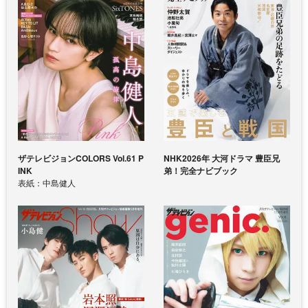
ザテレビジョンCOLORS Vol.61 P
NHK2026年 大河ドラマ 豊臣兄
INK
弟！完全ナビブック
表紙：中島健人