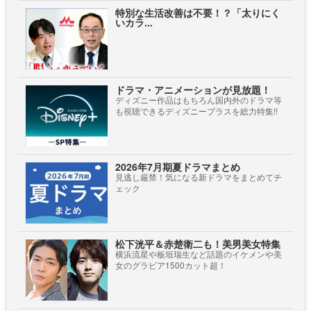
特別な生活改善は不要！？「太りにく
いカラ...
ドラマ・アニメーションが見放題！
ディズニー作品はもちろん国内外のドラマ等
も視聴できるディズニープラスを総力特集!!
2026年7月期夏ドラマまとめ
見逃し厳禁！気になる新ドラマをまとめてチ
ェック
松下洸平＆赤楚衛二も！美男美女特集
横浜流星や板垣瑞生など話題のイケメンや美
女のグラビア1500カット超！