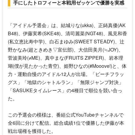
手にしたトロフィーと本戦用ゼッケンで優勝を実感
「アイドル予選会」は、結城りな(ukka)、正鋳真優(AK
B48)、
伊藤実希
(
SKE48
)、清司麗菜(NGT48)、風見和香
(私立恵比寿中学)、白石まゆみ(SWEET STEADY)、辻
野かなみ(超ときめき▽宣伝部)、大信田美月(≒JOY)、
菅波美玲(≠ME)、真中まな(FRUITS ZIPPER)、岩本理
瑚(僕が見たかった青空)、姫野ひなの(#Mooove!)と、体
力・運動自慢のアイドル12人が出場。「ビーチフラッ
グス」「地獄のシャトルラン」「無限ジャンプ対決」
「SASUKEタイムレース」の4種目で順位を競い合っ
た。
この予選会の模様は、番組公式YouTubeチャンネルで
全6回に分けて配信。総合成績1位で優勝した伊藤が本
戦出場権を獲得した。