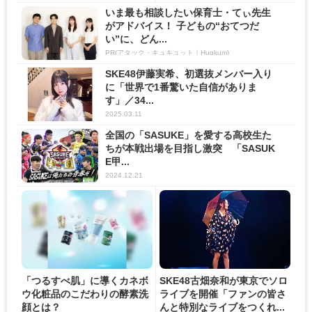
いま最も相談したい保育士・てぃ先生
がアドバイス！ 子どもの“おてつだ
い”に、どん...
PR(アタック・キュキュット｜Hugkum)
SKE48伊藤実希、初選抜メンバー入り
に「世界で1番驚いた自信がありま
す」／34...
2025.03.11
全国の「SASUKE」を愛する高校生た
ちが本戦出場を目指し激突 「SASUK
E甲...
2024.12.21
「つるすべ肌」に導くカネボ
SKE48古畑奈和が東京でソロ
ウ化粧品のこだわりの酵素洗
ライブを開催「ファンの皆さ
顔とは？
んと特別なライブをつくれ...