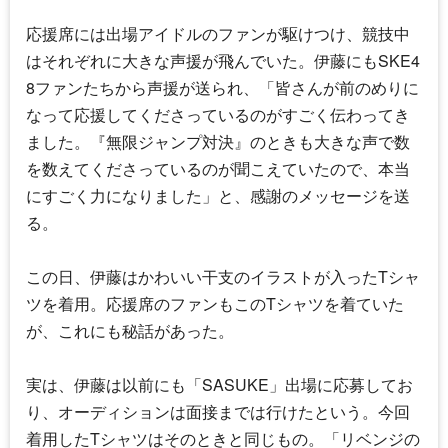
応援席には出場アイドルのファンが駆けつけ、競技中
はそれぞれに大きな声援が飛んでいた。伊藤にも
SKE4
8
ファンたちから声援が送られ、「皆さんが前のめりに
なって応援してくださっているのがすごく伝わってき
ました。『無限ジャンプ対決』のときも大きな声で数
を数えてくださっているのが聞こえていたので、本当
にすごく力になりました」と、感謝のメッセージを送
る。
この日、伊藤はかわいい干支のイラストが入ったTシャ
ツを着用。応援席のファンもこのTシャツを着ていた
が、これにも秘話があった。
実は、伊藤は以前にも「SASUKE」出場に応募してお
り、オーディションは面接までは行けたという。今回
着用したTシャツはそのときと同じもの。「リベンジの