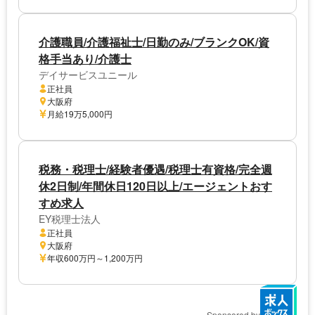
介護職員/介護福祉士/日勤のみ/ブランクOK/資
格手当あり/介護士
デイサービスユニール
正社員
大阪府
月給19万5,000円
税務・税理士/経験者優遇/税理士有資格/完全週
休2日制/年間休日120日以上/エージェントおす
すめ求人
EY税理士法人
正社員
大阪府
年収600万円～1,200万円
Sponsored by