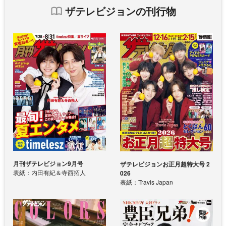
ザテレビジョンの刊行物
月刊ザテレビジョン9月号
ザテレビジョンお正月超特大号 2
表紙：内田有紀＆寺西拓人
026
表紙：Travis Japan