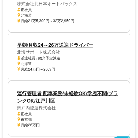
株式会社北日本オートバックス
正社員
北海道
月給21万5,300円～32万2,950円
早朝/月収24～26万送迎ドライバー
北海サポート株式会社
派遣社員 / 紹介予定派遣
北海道
月給24万円～26万円
運行管理者 配車業務/未経験OK/学歴不問/ブラ
ンクOK/江戸川区
瀬戸内陸運株式会社
正社員
東京都
月給28万円