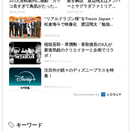
1の大逆転裁判に感動「カッ
産を解説 渡辺翔太はメンバ
コ良すぎて鳥肌がたった...
ーとサグラダファミリア...
2024.10.24
2025.01.23
“リアルドラゴン桜”をTravis Japan・
松倉海斗で映像化 渡辺翔太「勉強...
2024.10.31
稲垣吾郎・草彅剛・香取慎吾の3人が
新進気鋭のクリエイターと企画でコラ
ボ！
PR(ザテレビジョン)
注目作が続々のディズニープラスを特
集！
PR(ザテレビジョン)
Recommended by
キーワード