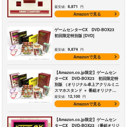
6,871
最安値:
円
Amazonで見る
ゲームセンターCX DVD-BOX23
初回限定特別版 [DVD]
9,874
最安値:
円
Amazonで見る
【Amazon.co.jp限定】ゲームセン
ターCX DVD-BOX23 初回限定特
別版 （オリジナル卓上アクリルミニ
スマホスタンド ＋ 番組オリジナル
マイクロファイバークロス（オレン
12,100
最安値:
円
ジ） 付） [DVD]
Amazonで見る
【Amazon.co.jp限定】ゲームセン
ターCX DVD-BOX23 （番組オリジ