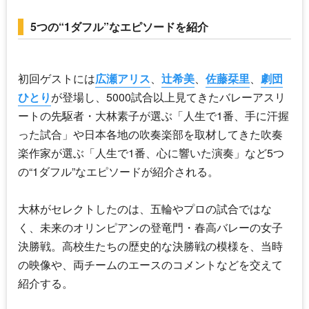
5つの“1ダフル”なエピソードを紹介
初回ゲストには
広瀬アリス
、
辻希美
、
佐藤栞里
、
劇団
ひとり
が登場し、5000試合以上見てきたバレーアスリ
ートの先駆者・大林素子が選ぶ「人生で1番、手に汗握
った試合」や日本各地の吹奏楽部を取材してきた吹奏
楽作家が選ぶ「人生で1番、心に響いた演奏」など5つ
の“1ダフル”なエピソードが紹介される。
大林がセレクトしたのは、五輪やプロの試合ではな
く、未来のオリンピアンの登竜門・春高バレーの女子
決勝戦。高校生たちの歴史的な決勝戦の模様を、当時
の映像や、両チームのエースのコメントなどを交えて
紹介する。