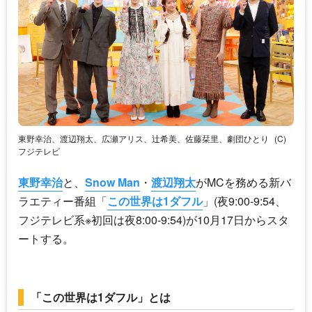
東野幸治、渡辺翔太、広瀬アリス、辻希美、佐藤栞里、劇団ひとり
(C)
フジテレビ
東野幸治
と、
Snow Man
・
渡辺翔太
がMCを務める新バ
ラエティー番組「
この世界は1ダフル
」(夜9:00-9:54、
フジテレビ系※初回は夜8:00-9:54)が10月17日からスタ
ートする。
「この世界は1ダフル」とは