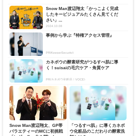
Snow Man渡辺翔太「かっこよく完成
したキービジュアルたくさん見てくだ
さい」...
2024.10.08
事例から学ぶ『特権アクセス管理』
PR(KeeperSecurity)
カネボウの酵素研究がつるすべ肌に導
く！suisaiの毛穴ケア・角質ケア
PR(カネボウ化粧品｜VOCE)
Snow Man渡辺翔太、GP帯
「つるすべ肌」に導くカネボ
バラエティーのMCに初挑戦
ウ化粧品のこだわりの酵素洗