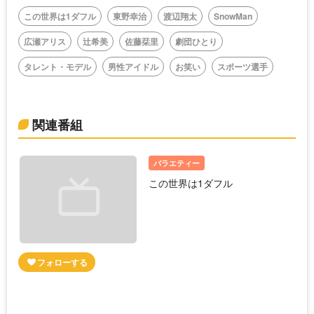
この世界は1ダフル
東野幸治
渡辺翔太
SnowMan
広瀬アリス
辻希美
佐藤栞里
劇団ひとり
タレント・モデル
男性アイドル
お笑い
スポーツ選手
関連番組
バラエティー
この世界は1ダフル