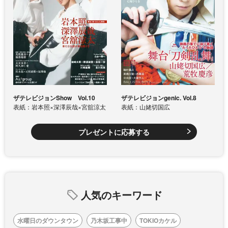
ザテレビジョンShow Vol.10
ザテレビジョンgenic. Vol.8
表紙：岩本照×深澤辰哉×宮舘涼太
表紙：山姥切国広
プレゼントに応募する
人気のキーワード
水曜日のダウンタウン
乃木坂工事中
TOKIOカケル