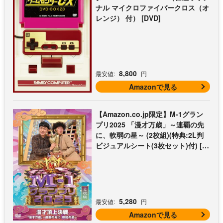
ナル マイクロファイバークロス（オ
レンジ） 付） [DVD]
8,800
最安値:
円
Amazonで見る
【Amazon.co.jp限定】M-1グラン
プリ2025 「漫才万歳」～連覇の先
に、軟弱の星～ (2枚組)(特典:2L判
ビジュアルシート(3枚セット)付) [D
VD]
5,280
最安値:
円
Amazonで見る