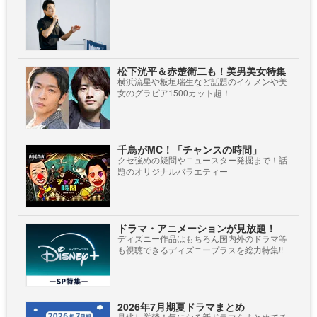
松下洸平＆赤楚衛二も！美男美女特集
横浜流星や板垣瑞生など話題のイケメンや美
女のグラビア1500カット超！
千鳥がMC！「チャンスの時間」
クセ強めの疑問やニュースター発掘まで！話
題のオリジナルバラエティー
ドラマ・アニメーションが見放題！
ディズニー作品はもちろん国内外のドラマ等
も視聴できるディズニープラスを総力特集!!
2026年7月期夏ドラマまとめ
見逃し厳禁！気になる新ドラマをまとめてチ