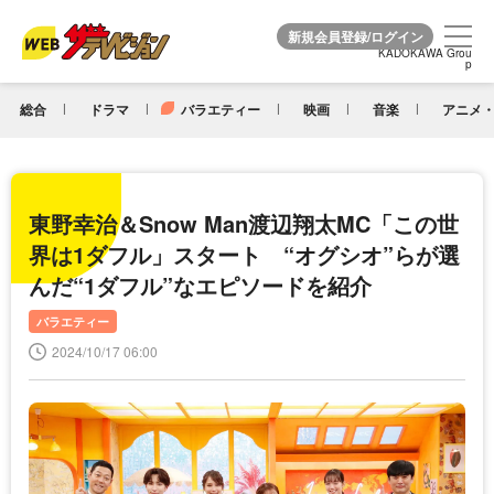
KADOKAWA Grou
KADOKAWA Grou
p
p
総合
ドラマ
バラエティー
映画
音楽
アニメ・
東野幸治＆Snow Man渡辺翔太MC「この世
界は1ダフル」スタート “オグシオ”らが選
んだ“1ダフル”なエピソードを紹介
バラエティー
2024/10/17 06:00