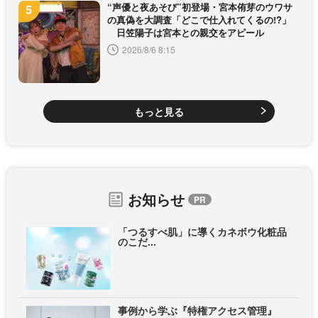
“声優と夜あそび”初登場・宮本侑芽のウワサ
の真偽を大調査「どこで仕入れてくるの!?」
日笠陽子は宮本との親交をアピール
2026/8/6 8:15
もっと見る
お知らせ
「つるすべ肌」に導くカネボウ化粧品
のこだ...
事例から学ぶ『特権アクセス管理』