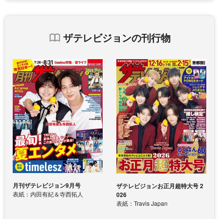
ザテレビジョンの刊行物
月刊ザテレビジョン9月号
ザテレビジョンお正月超特大号 2
表紙：内田有紀＆寺西拓人
026
表紙：Travis Japan