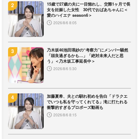
15歳で27歳の夫に一目惚れし、交際1ヶ月で長
女を妊娠した女性 30代でおばあちゃんに＜
愛のハイエナ season6＞
2026/8/6 8:05
乃木坂46池田瑛紗の“考察力”にメンバー騒然
「頭良過ぎるかも…」「絶対未来人だと思
う」＜乃木坂工事延長中＞
2026/8/6 5:30
加藤夏希、夫との馴れ初めを告白「ドラクエ
でいつも私を守ってくれてる」滝に打たれる
衝撃的すぎるプロポーズ動画も
2026/8/6 8:15