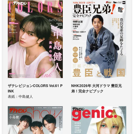
ザテレビジョンCOLORS Vol.61 P
NHK2026年 大河ドラマ 豊臣兄
INK
弟！完全ナビブック
表紙：中島健人