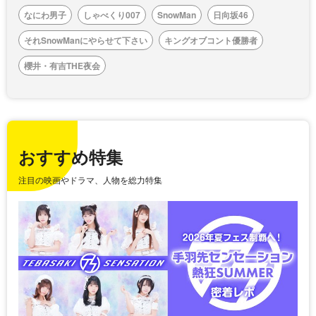
なにわ男子
しゃべくり007
SnowMan
日向坂46
それSnowManにやらせて下さい
キングオブコント優勝者
櫻井・有吉THE夜会
おすすめ特集
注目の映画やドラマ、人物を総力特集