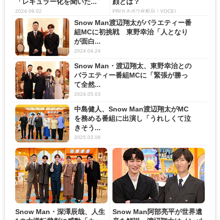
「レギュラー化を聞いた...
顔とは？
2024.09.02
PR(カネボウ化粧品｜VOCE)
Snow Man渡辺翔太がバラエティー番
組MCに初挑戦 東野幸治「人となり
が面白...
2024.04.24
Snow Man・渡辺翔太、東野幸治との
バラエティー番組MCに「緊張が勝っ
て全然...
2024.05.03
中島健人、Snow Man渡辺翔太がMC
を務める番組に出演し「うれしくて泣
きそう...
2025.03.06
Snow Man・深澤辰哉、人生
Snow Man阿部亮平が世界遺