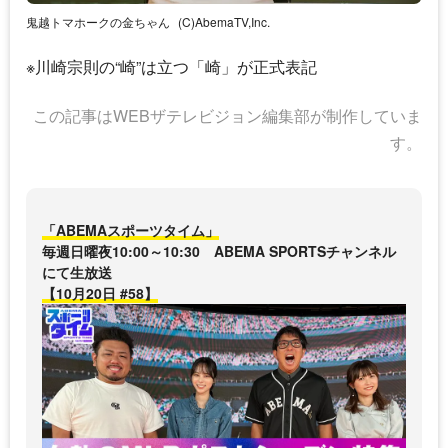
鬼越トマホークの金ちゃん
(C)AbemaTV,Inc.
※
川崎宗則
の“崎”は立つ「崎」が正式表記
この記事はWEBザテレビジョン編集部が制作していま
す。
「ABEMAスポーツタイム」
毎週日曜夜10:00～10:30 ABEMA SPORTSチャンネル
にて生放送
【10月20日 #58】