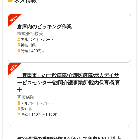
NEW
倉庫内のピッキング作業
株式会社桜美
アルバイト・パート
神奈川県
時給1,400円～
NEW
「豊田市」の一般病院/介護医療院/老人デイサ
ービスセンター/訪問介護事業所/院内保育/保育
士
斉藤病院
アルバイト・パート
愛知県
時給1,140円～1,160円
建築現場の番頭/経験を活かして年収600万以上