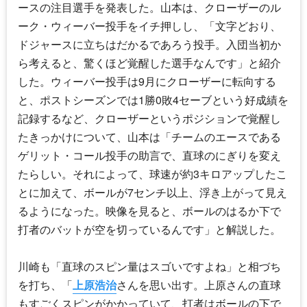
ースの注目選手を発表した。山本は、クローザーのル
ーク・ウィーバー投手をイチ押しし、「文字どおり、
ドジャースに立ちはだかるであろう投手。入団当初か
ら考えると、驚くほど覚醒した選手なんです」と紹介
した。ウィーバー投手は9月にクローザーに転向する
と、ポストシーズンでは1勝0敗4セーブという好成績を
記録するなど、クローザーというポジションで覚醒し
たきっかけについて、山本は「チームのエースである
ゲリット・コール投手の助言で、直球のにぎりを変え
たらしい。それによって、球速が約3キロアップしたこ
とに加えて、ボールが7センチ以上、浮き上がって見え
るようになった。映像を見ると、ボールのはるか下で
打者のバットが空を切っているんです」と解説した。
川崎も「直球のスピン量はスゴいですよね」と相づち
を打ち、「
上原浩治
さんを思い出す。上原さんの直球
もすごくスピンがかかっていて、打者はボールの下で