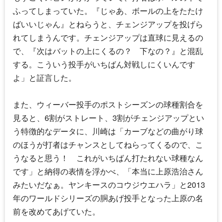
ふってしまっていた。『じゃあ、ボールの上をたたけ
ばいいじゃん』とねらうと、チェンジアップを投げら
れてしまうんです。チェンジアップは直球に見えるの
で、『次はバットの上にくるの？ 下なの？』と混乱
する。こういう投手がいちばん対戦しにくいんです
よ」と証言した。
また、ウィーバー投手のポストシーズンの球種割合を
見ると、6割がストレート、3割がチェンジアップとい
う特徴的なデータに、川崎は「カーブなどの曲がり球
のほうが打者はチャンスとしてねらってくるので、こ
うなると思う！ これがいちばん打たれない球種なん
です」と納得の表情を浮かべ、「本当に
上原浩治
さん
みたいだなぁ。ヤンキースのコウジウエハラ」と2013
年のワールドシリーズの胴あげ投手となった上原の名
前を改めてあげていた。