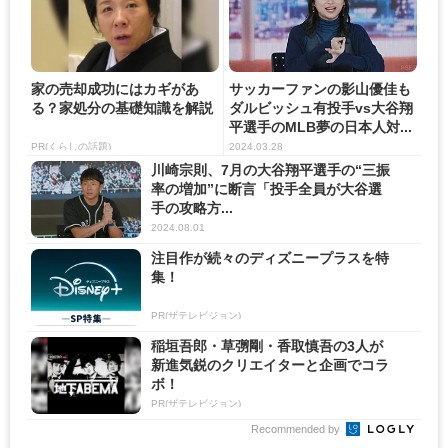
家の売却成功にはカギがあ
サッカーファンの影山優佳も
る？家処分の基礎知識を解説
ダルビッシュ有投手vs大谷翔
平選手のMLB夢の日本人対...
PR(くらしの話題)
2024.03.28
川崎宗則、7月の大谷翔平選手の“三振
率の増加”に断言「投手全員が大谷選
手の攻略方...
2024.08.01
注目作が続々のディズニープラスを特
集！
PR(ザテレビジョン)
稲垣吾郎・草彅剛・香取慎吾の3人が
新進気鋭のクリエイターと企画でコラ
ボ！
PR(ザテレビジョン)
Recommended by