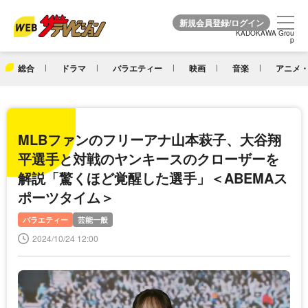
KADOKAWA Grou
KADOKAWA Grou
p
p
総合
ドラマ
バラエティー
映画
音楽
アニメ・
MLBファンのフリーアナ山本萩子、大谷翔
平選手と対戦のヤンキースのクローザーを
解説「驚くほど覚醒した選手」＜ABEMAス
ポーツタイム＞
バラエティー
芸能一般
2024/10/24 12:00