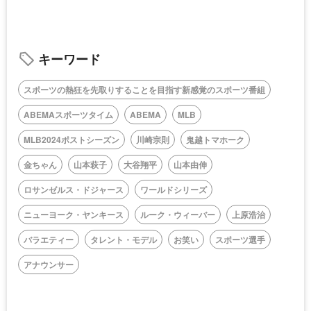
キーワード
スポーツの熱狂を先取りすることを目指す新感覚のスポーツ番組
ABEMAスポーツタイム
ABEMA
MLB
MLB2024ポストシーズン
川崎宗則
鬼越トマホーク
金ちゃん
山本萩子
大谷翔平
山本由伸
ロサンゼルス・ドジャース
ワールドシリーズ
ニューヨーク・ヤンキース
ルーク・ウィーバー
上原浩治
バラエティー
タレント・モデル
お笑い
スポーツ選手
アナウンサー