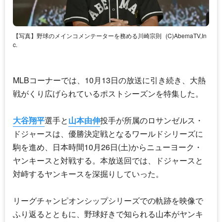
【写真】野球のメインコメンテーターを務める川崎宗則
(C)AbemaTV,In
c.
MLBコーナーでは、10月13日の放送に引き続き、大熱
戦がくり広げられているポストシーズンを特集した。
大谷翔平
選手と
山本由伸
投手が所属のロサンゼルス・
ドジャースは、優勝決定戦となるワールドシリーズに
駒を進め、日本時間10月26日(土)からニューヨーク・
ヤンキースと対戦する。本放送回では、ドジャースと
対峙するヤンキースを深掘りしていった。
リーグチャンピオンシップシリーズでの軌跡を映像で
ふり返るとともに、野球好きで知られる山本がヤンキ