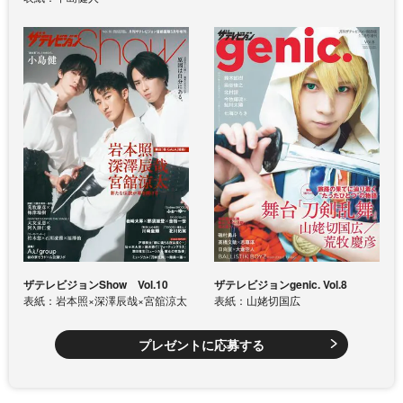
ザテレビジョンShow Vol.10
ザテレビジョンgenic. Vol.8
表紙：岩本照×深澤辰哉×宮舘涼太
表紙：山姥切国広
プレゼントに応募する