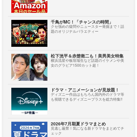
千鳥がMC！「チャンスの時間」
クセ強めの疑問やニュースター発掘まで！話
題のオリジナルバラエティー
松下洸平＆赤楚衛二も！美男美女特集
横浜流星や板垣瑞生など話題のイケメンや美
女のグラビア1500カット超！
ドラマ・アニメーションが見放題！
ディズニー作品はもちろん国内外のドラマ等
も視聴できるディズニープラスを総力特集!!
2026年7月期夏ドラマまとめ
見逃し厳禁！気になる新ドラマをまとめてチ
ェック