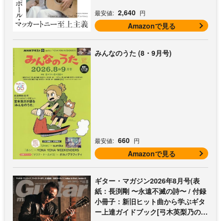
2,640
最安値:
円
Amazonで見る
みんなのうた (8・9月号)
660
最安値:
円
Amazonで見る
ギター・マガジン2026年8月号(表
紙：長渕剛 〜永遠不滅の詩〜 / 付録
小冊子：新旧ヒット曲から学ぶギタ
ー上達ガイドブック[弓木英梨乃の放