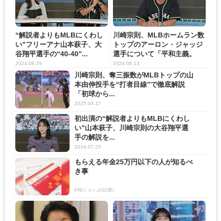
“解説者よりもMLBにくわし
川崎宗則、MLBホームラン数
い”フリーアナ山本萩子、大
トップのアーロン・ジャッジ
谷翔平選手の“40-40”...
選手について「平和主義。
ほ...
2024.08.29
2024.06.13
川崎宗則、奪三振数がMLBトップの山
本由伸投手を“打者目線”で徹底解説
「初球から...
2025.04.17
初出演の“解説者よりもMLBにくわし
い”山本萩子、川崎宗則の大谷翔平選
手の解説を...
2024.07.25
もらえる年金25万円以下の人が知るべ
き事
PR(くらしの話題)