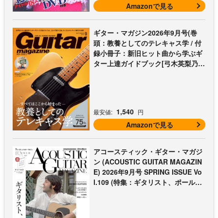
Amazonで見る
ギター・マガジン2026年9月号(巻
頭：教養としてのテレキャス学 / 付
録小冊子：新旧ヒット曲から学ぶギ
ター上達ガイドブック[弓木英梨乃の
放課後エレキ部 最終回])
1,540
最安値:
円
Amazonで見る
アコースティック・ギター・マガジ
ン (ACOUSTIC GUITAR MAGAZIN
E) 2026年9月号 SPRING ISSUE Vo
l.109 (特集：ギタリスト、ポール・
マッカートニー至上主義 / 特別付録
歌本小冊子：ザ・ビートルズ〜ポー
ル・マッカートニー・アコギ名曲選)