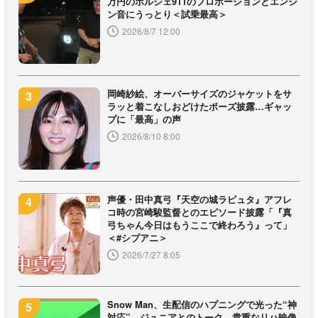
万円のポルシェ911のプロポーションとエンジ
ン音にうっとり＜試乗最高＞
2026/8/7 12:00
岡崎紗絵、オーバーサイズのジャケットをサ
ラッと着こなしおどけたポーズ披露…ギャッ
プに「最高」の声
2026/8/10 8:00
声優・田中真弓『天空の城ラピュタ』アフレ
コ時の宮崎駿監督とのエピソード披露「『真
弓ちゃん今日はもうここで終わろう』って」
＜#シブアニ＞
2026/7/27 8:05
Snow Man、生配信のハプニングで光った“神
対応” ジュニアとのトーク、貴重なリハ映像