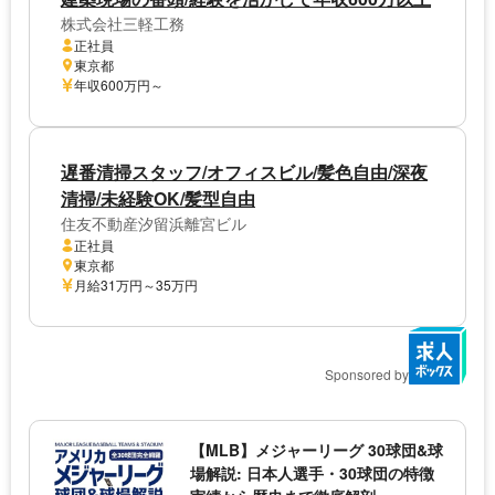
株式会社三軽工務
正社員
東京都
年収600万円～
遅番清掃スタッフ/オフィスビル/髪色自由/深夜
清掃/未経験OK/髪型自由
住友不動産汐留浜離宮ビル
正社員
東京都
月給31万円～35万円
Sponsored by
【MLB】メジャーリーグ 30球団&球
場解説: 日本人選手・30球団の特徴