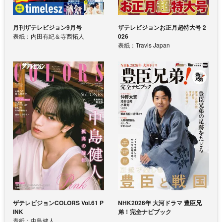
月刊ザテレビジョン9月号
ザテレビジョンお正月超特大号 2
表紙：内田有紀＆寺西拓人
026
表紙：Travis Japan
ザテレビジョンCOLORS Vol.61 P
NHK2026年 大河ドラマ 豊臣兄
INK
弟！完全ナビブック
表紙：中島健人