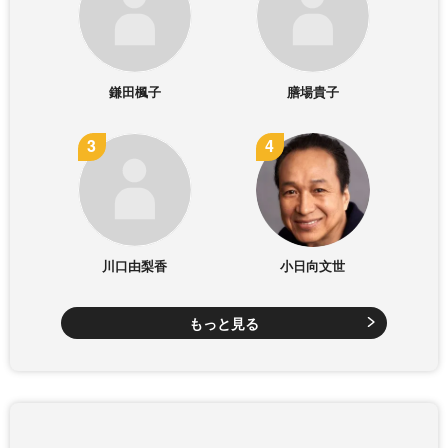
鎌田楓子
膳場貴子
川口由梨香
小日向文世
もっと見る