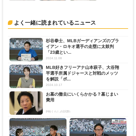
よく一緒に読まれているニュース
杉谷拳士、MLBガーディアンズのブラ
イアン・ロキオ選手の走塁に太鼓判
「23歳とい...
2024.11.08
MLB好きフリーアナ山本萩子、大谷翔
平選手所属ドジャースと対戦のメッツ
を解説「ポ...
2024.10.17
お墓の撤去にいくらかかる？墓じまい
費用
PR(くらしの話題)