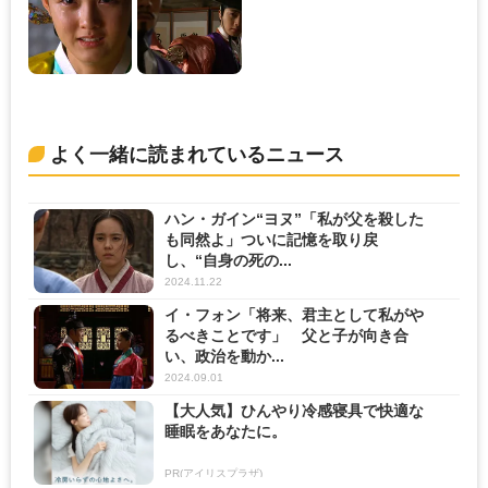
よく一緒に読まれているニュース
ハン・ガイン“ヨヌ”「私が父を殺した
も同然よ」ついに記憶を取り戻
し、“自身の死の...
2024.11.22
イ・フォン「将来、君主として私がや
るべきことです」 父と子が向き合
い、政治を動か...
2024.09.01
【大人気】ひんやり冷感寝具で快適な
睡眠をあなたに。
PR(アイリスプラザ)