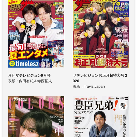
月刊ザテレビジョン9月号
ザテレビジョンお正月超特大号 2
表紙：内田有紀＆寺西拓人
026
表紙：Travis Japan