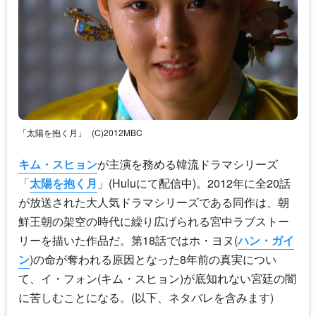
「太陽を抱く月」
(C)2012MBC
キム・スヒョン
が主演を務める韓流ドラマシリーズ
「
太陽を抱く月
」(Huluにて配信中)。2012年に全20話
が放送された大人気ドラマシリーズである同作は、朝
鮮王朝の架空の時代に繰り広げられる宮中ラブストー
リーを描いた作品だ。第18話ではホ・ヨヌ(
ハン・ガイ
ン
)の命が奪われる原因となった8年前の真実につい
て、イ・フォン(
キム・スヒョン
)が底知れない宮廷の闇
に苦しむことになる。(以下、ネタバレを含みます)