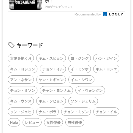
ボ！
PR(ザテレビジョン)
Recommended by
キーワード
太陽を抱く月
キム・スヒョン
ヨ・ジング
ハン・ガイン
キム・ヨジュン
チョン・イル
イ・ミンホ
キム・ヨンエ
アン・ネサン
ヤン・ミギョン
イム・シワン
チョン・ミソン
チャン・ヨンナム
イ・ウォングン
キム・ウンス
キム・ソヒョン
ソン・ジェリム
ソン・ジェヒ
ナム・ボラ
チョン・ミソン
チョン・イル
Hulu
レビュー
女性俳優
男性俳優