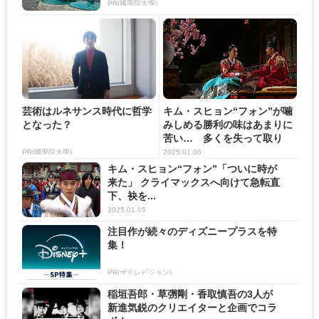
PR(國學院大學)
芸術はルネサンス時代に哲学
キム・スヒョン“フォン”が噛
となった？
みしめる勝利の味はあまりに
苦い… 多くを失って取り
戻...
PR(國學院大學)
2025.01.06
キム・スヒョン“フォン”「ついに時が
来た」 クライマックスへ向けて急転直
下、袂を...
2025.01.05
注目作が続々のディズニープラスを特
集！
PR(ザテレビジョン)
稲垣吾郎・草彅剛・香取慎吾の3人が
新進気鋭のクリエイターと企画でコラ