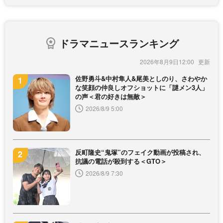
ドラマニュースランキング
2026年8月9日12:00
佐野勇斗&中村隼人&尾美としのり、さわやか
な笑顔の仲良しオフショットに「謎メン3人」
の声＜君の好きは無敵＞
2026/8/9 5:00
反町隆史“鬼塚”のフェイク動画が投稿され、
抗議の電話が殺到する＜GTO＞
2026/8/9 7:30