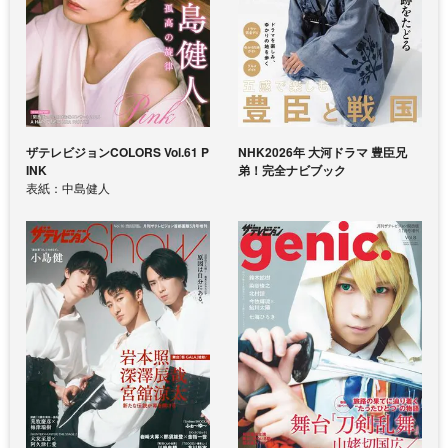
ザテレビジョンCOLORS Vol.61 P
NHK2026年 大河ドラマ 豊臣兄
INK
弟！完全ナビブック
表紙：中島健人