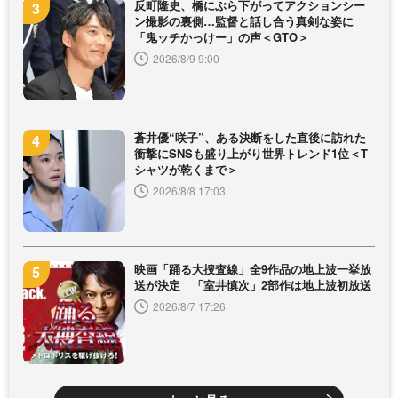
反町隆史、橋にぶら下がってアクションシー
ン撮影の裏側…監督と話し合う真剣な姿に
「鬼ッチかっけー」の声＜GTO＞
2026/8/9 9:00
蒼井優“咲子”、ある決断をした直後に訪れた
衝撃にSNSも盛り上がり世界トレンド1位＜T
シャツが乾くまで＞
2026/8/8 17:03
映画「踊る大捜査線」全9作品の地上波一挙放
送が決定 「室井慎次」2部作は地上波初放送
2026/8/7 17:26