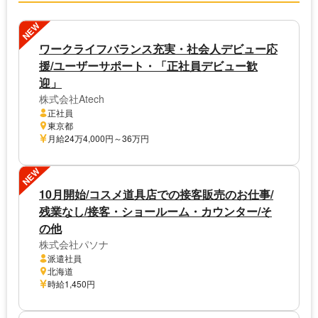
NEW
ワークライフバランス充実・社会人デビュー応
援/ユーザーサポート・「正社員デビュー歓
迎」
株式会社Atech
正社員
東京都
月給24万4,000円～36万円
NEW
10月開始/コスメ道具店での接客販売のお仕事/
残業なし/接客・ショールーム・カウンター/そ
の他
株式会社パソナ
派遣社員
北海道
時給1,450円