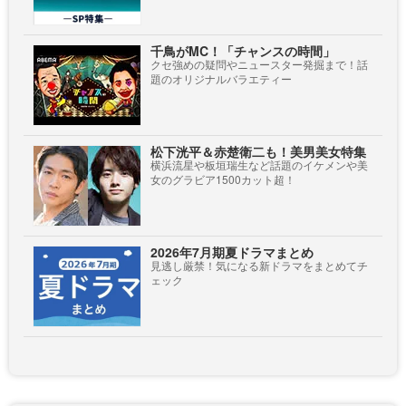
千鳥がMC！「チャンスの時間」
クセ強めの疑問やニュースター発掘まで！話
題のオリジナルバラエティー
松下洸平＆赤楚衛二も！美男美女特集
横浜流星や板垣瑞生など話題のイケメンや美
女のグラビア1500カット超！
2026年7月期夏ドラマまとめ
見逃し厳禁！気になる新ドラマをまとめてチ
ェック