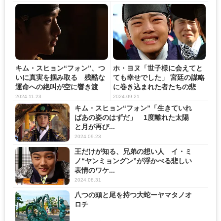
キム・スヒョン“フォン”、つ
ホ・ヨヌ「世子様に会えてと
いに真実を掴み取る 残酷な
ても幸せでした」 宮廷の謀略
運命への絶叫が空に響き渡
に巻き込まれた者たちの悲
る...
哀...
2024.11.23
2024.09.21
キム・スヒョン“フォン”「生きていれ
ばあの姿のはずだ」 1度離れた太陽
と月が再び...
2024.09.23
王だけが知る、兄弟の想い人 イ・ミ
ノ“ヤンミョングン”が浮かべる悲しい
表情のワケ...
2024.08.31
八つの頭と尾を持つ大蛇ーヤマタノオ
ロチ