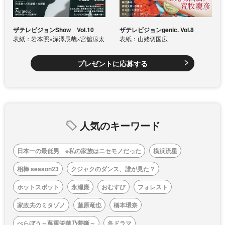
ザテレビジョンShow Vol.10
ザテレビジョンgenic. Vol.8
表紙：岩本照×深澤辰哉×宮舘涼太
表紙：山姥切国広
プレゼントに応募する
人気のキーワード
日本一の最低男 ※私の家族はニセモノだった
横浜流星
相棒 season23
クジャクのダンス、誰が見た？
ホットスポット
永瀬廉
おむすび
フォレスト
家政夫のミタゾノ
藤原竜也
橋本環奈
べらぼう～蔦重栄華乃夢噺～
冬ドラマ