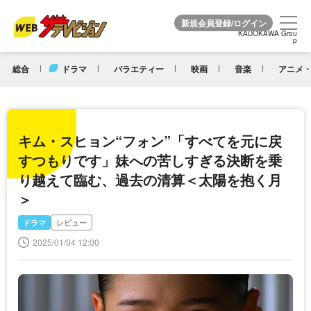
KADOKAWA Grou
KADOKAWA Grou
p
p
総合
ドラマ
バラエティー
映画
音楽
アニメ・
キム・スヒョン“フォン”「すべてを元に戻
すつもりです」妹への苦しすぎる決断を乗
り越えて臨む、過去の清算＜太陽を抱く月
＞
ドラマ
レビュー
2025/01/04 12:00