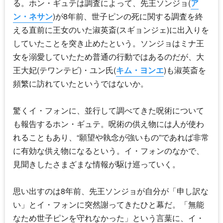
る。ホン・ギュテは調査によって、先王ソンジョ(
ア
ン・ネサン
)が8年前、世子ピンの死に関する調査を終
える直前に王女のいた淑英斎(スギョンジェ)に出入りを
していたことを突き止めたという。ソンジョはミナ王
女を溺愛していたため普通の行動ではあるのだが、大
王大妃(テワンテビ)・ユン氏(
キム・ヨンエ
)も淑英斎を
頻繁に訪れていたというではないか。
驚くイ・フォンに、並行して調べてきた呪術について
も報告するホン・ギュテ。呪術の供え物には人が使わ
れることもあり、“願望や執念が強いもの”であれば非常
に有効な供え物になるという。イ・フォンのなかで、
見聞きしたさまざまな情報が駆け巡っていく。
思い出すのは8年前、先王ソンジョが自分が「申し訳な
い」とイ・フォンに突然謝ってきたひと幕だ。「無能
なため世子ピンを守れなかった」という言葉に、イ・