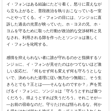
イ・フォンはある結論にたどり着く。怒りに震えなが
ら立ち上がると、普段政治を執りおこなっている一室
へとやってくる。イ・フォンの目には、ソンジョに直
訴した過去の光景が映っていた。ホ・ヨヌの兄、ホ・
ヨムを守るために取った行動が政治的な交渉材料と見
なされ、利用される隙を作ったとソンジョは激しく
イ・フォンを叱咤する。
感情を抑えられない者に誰が守れるのかと指摘するソ
ンジョに、イ・フォンが見せたのはかつてないほど激
しい反応だ。「何もせず何も変えず何も守ろうとしな
いで、決められた道理に従い無力かつ無能に、そう生
きろとでも？王とは――そんなものですか？」声を荒
げるイ・フォンに、ソンジョは「守ろうとすれば傷つ
くだろう。得ようとすれば失うだろう。それこそが―
―お前の宿命なのだ。守りたければ悟られるな、何か
を得たければ何かを捨てろ。失ってこそ手に入れられ