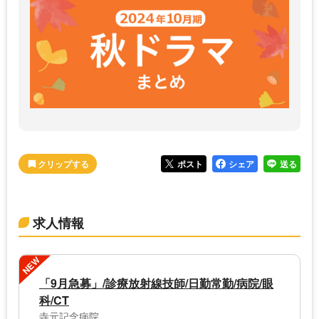
ポスト
シェア
送る
求人情報
NEW
「9月急募」/診療放射線技師/日勤常勤/病院/眼
科/CT
寺元記念病院