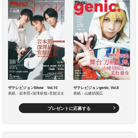
ザテレビジョンShow Vol.10
ザテレビジョンgenic. Vol.8
表紙：岩本照×深澤辰哉×宮舘涼太
表紙：山姥切国広
プレゼントに応募する