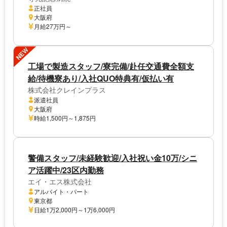
正社員
大阪府
月給27万円～
NEW
工場で製造スタッフ/寮完備/赴任交通費全額支
給/待機寮あり/入社QUO特典有/仮払い有
株式会社クレインプラス
派遣社員
大阪府
時給1,500円～1,875円
警備スタッフ/未経験歓迎/入社祝い金10万/シニ
ア活躍中/23区内勤務
エイ・エス株式会社
アルバイト・パート
東京都
日給1万2,000円～1万6,000円