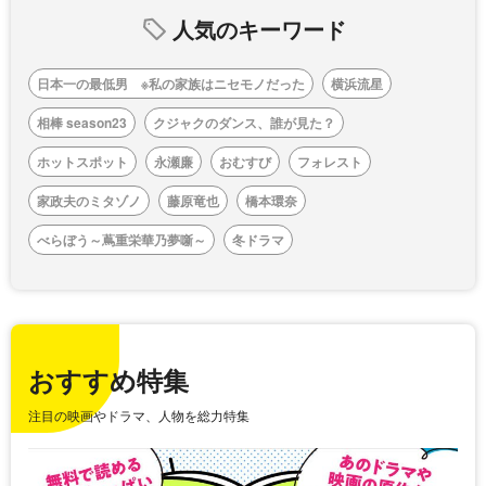
人気のキーワード
日本一の最低男 ※私の家族はニセモノだった
横浜流星
相棒 season23
クジャクのダンス、誰が見た？
ホットスポット
永瀬廉
おむすび
フォレスト
家政夫のミタゾノ
藤原竜也
橋本環奈
べらぼう～蔦重栄華乃夢噺～
冬ドラマ
おすすめ特集
注目の映画やドラマ、人物を総力特集