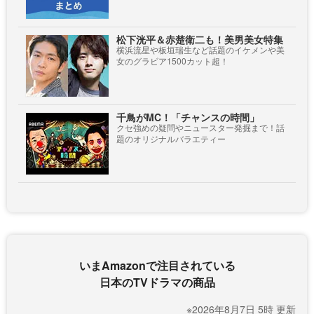
松下洸平＆赤楚衛二も！美男美女特集
横浜流星や板垣瑞生など話題のイケメンや美
女のグラビア1500カット超！
千鳥がMC！「チャンスの時間」
クセ強めの疑問やニュースター発掘まで！話
題のオリジナルバラエティー
いまAmazonで注目されている
日本のTVドラマの商品
※2026年8月7日 5時 更新