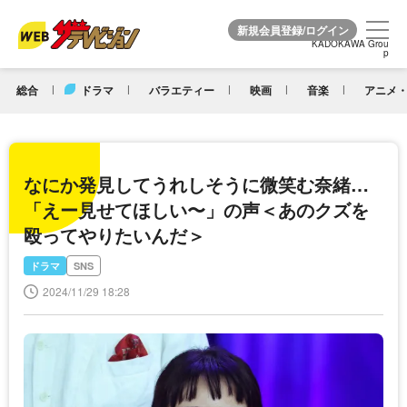
KADOKAWA Grou
KADOKAWA Grou
p
p
総合
ドラマ
バラエティー
映画
音楽
アニメ・
なにか発見してうれしそうに微笑む奈緒…
「えー見せてほしい〜」の声＜あのクズを
殴ってやりたいんだ＞
ドラマ
SNS
2024/11/29 18:28