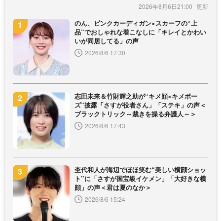
2026年8月6日21:00
のん、ピンクカーディガン×スカーフの“上
品”でおしゃれな着こなしに「キレイとかわい
いが同居してる」の声
2026/8/6 17:30
志田未来＆竹財輝之助が“キメ顔×キメポー
ズ”披露「さすが役者さん」「ステキ」の声＜
ブラックトリック～裁きを操る弁護人～＞
2026/8/6 17:43
杢代和人が海辺でほほ笑む“美しい横顔ショッ
ト”に「さすが国宝級イケメン」「大好きな横
顔」の声＜君は夏のなか＞
2026/8/6 15:24