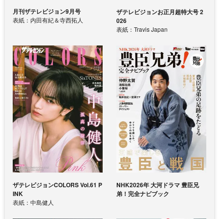
月刊ザテレビジョン9月号
ザテレビジョンお正月超特大号 2
表紙：内田有紀＆寺西拓人
026
表紙：Travis Japan
ザテレビジョンCOLORS Vol.61 P
NHK2026年 大河ドラマ 豊臣兄
INK
弟！完全ナビブック
表紙：中島健人