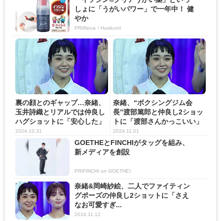
しょに「うがいパワー」で一年中！ 健
やか
PR(iNova｜Hugkum)
裏の顔とのギャップ…奈緒、
奈緒、“ボクシングジム会
玉井詩織とリアルでは仲良し
長”渡部篤郎と仲良し2ショッ
ハグショットに「安心した」
トに「渡部さんかっこいい」
の...
の...
2024.10.31
2024.11.01
GOETHEとFINCHIがタッグを組み、
新メディアを創設
PR(FINCHI on GOETHE)
奈緒&岡崎紗絵、二人でファイティン
グポーズの仲良し2ショットに「さえ
なお可愛すぎ...
2024.11.12