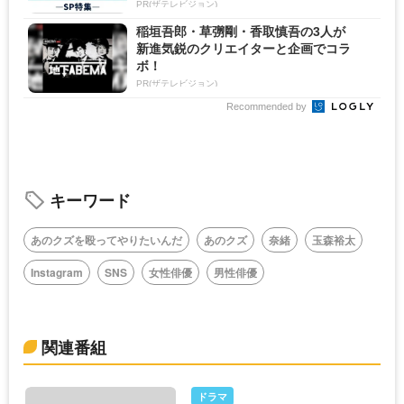
PR(ザテレビジョン)
稲垣吾郎・草彅剛・香取慎吾の3人が
新進気鋭のクリエイターと企画でコラ
ボ！
PR(ザテレビジョン)
Recommended by
キーワード
あのクズを殴ってやりたいんだ
あのクズ
奈緒
玉森裕太
Instagram
SNS
女性俳優
男性俳優
関連番組
ドラマ