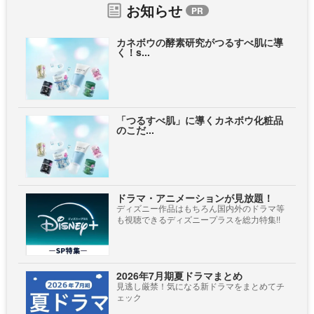
お知らせ
カネボウの酵素研究がつるすべ肌に導
く！s...
「つるすべ肌」に導くカネボウ化粧品
のこだ...
ドラマ・アニメーションが見放題！
ディズニー作品はもちろん国内外のドラマ等
も視聴できるディズニープラスを総力特集!!
2026年7月期夏ドラマまとめ
見逃し厳禁！気になる新ドラマをまとめてチ
ェック