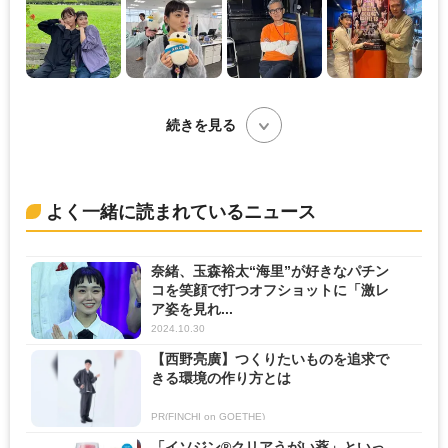
続きを見る
よく一緒に読まれているニュース
奈緒、玉森裕太“海里”が好きなパチン
コを笑顔で打つオフショットに「激レ
ア姿を見れ...
2024.10.30
【西野亮廣】つくりたいものを追求で
きる環境の作り方とは
PR(FINCHI on GOETHE)
「イソジン®クリアうがい薬」といっ