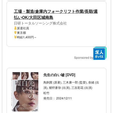
工場・製造/倉庫内フォークリフト作業/長期/週
払いOK/大田区城南島
日研トータルソーシング株式会社
派遣社員
東京都
時給1,400円～
Sponsored by
先生の白い嘘 [DVD]
鳥飼茜 (原著), 三木康一郎 (監督), 奈緒 (出
演), 猪狩蒼弥 (出演), 三吉彩花 (出演)
松竹
発売日： 2024/12/11