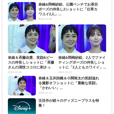
奈緒&岡崎紗絵、公園ベンチでお茶目
ポーズの仲良し2ショットに「仕草カ
ワユイ2人」...
2024.11.05
奈緒＆斉藤由貴、笑顔&ピー
奈緒&岡崎紗絵、2人でファイ
スの仲良しショットに「斉藤
ティングポーズの仲良しショ
さんの演技ココロに刺さっ
ットに「2人ともカワイイ」...
た」...
2024.10.24
2024.10.17
奈緒＆玉井詩織＆小関裕太の笑顔溢れ
る撮影オフショットに「素敵な笑顔」
「かわいい」...
2024.11.27
注目作が続々のディズニープラスを特
集！