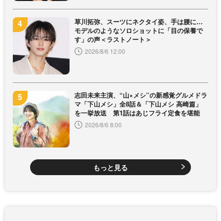
草川拓弥、スーツにネクタイ姿、手は腰に…
モデルのようなソロショットに「目の保養で
す」の声＜ラストノート＞
2026/8/6 12:00
志田未来主演、“山×メシ”の新感覚グルメドラ
マ「下山メシ」全8話＆「下山メシ 高崎篇」
を一挙放送 第1話はあじフライ定食を堪能
2026/8/6 8:00
もっと見る