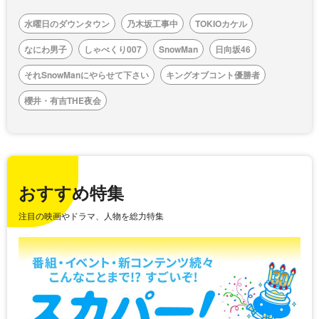
水曜日のダウンタウン
乃木坂工事中
TOKIOカケル
なにわ男子
しゃべくり007
SnowMan
日向坂46
それSnowManにやらせて下さい
キングオブコント優勝者
櫻井・有吉THE夜会
おすすめ特集
注目の映画やドラマ、人物を総力特集