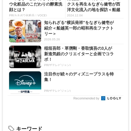
ウ化粧品のこだわりの酵素洗
クスを再生＆なぎら健壱が西
顔とは？
洋文化流入の地を探訪＜船越
英...
PR(カネボウ化粧品｜VOCE)
2024.12.04
知られざる“横浜発祥”をなぎら健壱が
紹介＜船越英一郎の昭和再生ファクト
リー＞
2026.05.26
稲垣吾郎・草彅剛・香取慎吾の3人が
新進気鋭のクリエイターと企画でコラ
ボ！
PR(ザテレビジョン)
注目作が続々のディズニープラスを特
集！
PR(ザテレビジョン)
Recommended by
キーワード