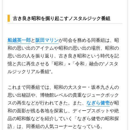
古き良き昭和を掘り起こすノスタルジック番組
船越英一郎
と
阪田マリン
が司会を務める同番組は、昭
和の思い出のアイテムや昭和の思い出の場所、昭和の
思い出の人を振り返り、古き良き昭和という時代を記
憶と共に再生させる「昭和」×「令和」融合の“ノスタ
ルジックリアル番組”。
これまで同番組では、昭和の大スター・坂本九さんの
思い出秘話や、博物館レベルの貴重なジュークボック
スの再生などが行われてきた。また、
なぎら健壱
が昭
和の面影が残る各地を探索し、ディープスポットや絶
品の昭和飯などを紹介していく「
なぎら健壱
の昭和探
訪」は、同番組の人気コーナーとなっている。