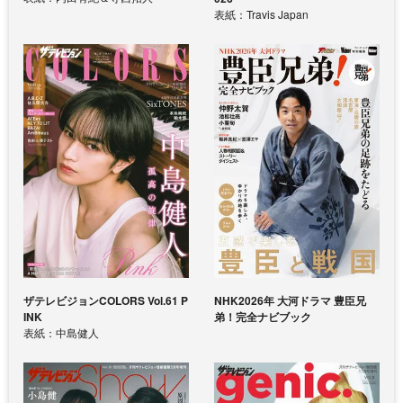
表紙：Travis Japan
ザテレビジョンCOLORS Vol.61 P
NHK2026年 大河ドラマ 豊臣兄
INK
弟！完全ナビブック
表紙：中島健人