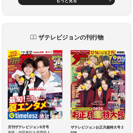
もっと見る
ザテレビジョンの刊行物
月刊ザテレビジョン9月号
ザテレビジョンお正月超特大号 2
表紙：内田有紀＆寺西拓人
026