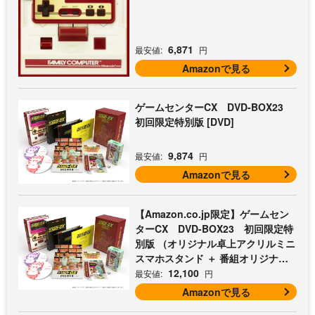
6,871
最安値:
円
Amazonで見る
ゲームセンターCX DVD-BOX23
初回限定特別版 [DVD]
9,874
最安値:
円
Amazonで見る
【Amazon.co.jp限定】ゲームセン
ターCX DVD-BOX23 初回限定特
別版 （オリジナル卓上アクリルミニ
スマホスタンド ＋ 番組オリジナル
マイクロファイバークロス（オレン
12,100
最安値:
円
ジ） 付） [DVD]
Amazonで見る