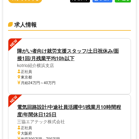
求人情報
NEW
障がい者向け就労支援スタッフ/土日祝休み/面
接1回/月残業平均10h以下
kotrio紹介横浜支店
正社員
東京都
月給24万円～40万円
NEW
電気回路設計/中途社員活躍中!/残業月10時間程
度/年間休日125日
三協エアテック株式会社
正社員
大阪府
年収300万円～700万円