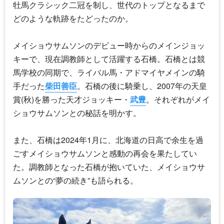
牡馬クラシック二冠を制し、世代のトップとなるまで
どのような軌跡をたどったのか。
メイショウサムソンのデビュー時からのメインジョッ
キーで、現在調教師として活躍する石橋。石橋とは競
馬学校の同期で、ライバル馬・アドマイヤメインの騎
手だった
柴田善臣
。石橋の後に騎乗し、2007年の天皇
賞(秋)を勝った天才ジョッキー・
武豊
。それぞれがメイ
ショウサムソンとの秘話を明かす。
また、石橋は2024年1月に、北海道の日高で余生を過
ごすメイショウサムソンと感動の再会を果たしてい
た。調教師となった石橋が抱いていた、メイショウサ
ムソンとの“夢の続き”も語られる。