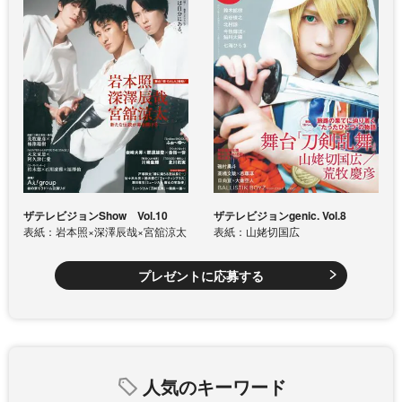
ザテレビジョンShow Vol.10
ザテレビジョンgenic. Vol.8
表紙：岩本照×深澤辰哉×宮舘涼太
表紙：山姥切国広
プレゼントに応募する
人気のキーワード