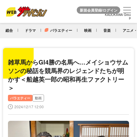
KADOKAWA Grou
KADOKAWA Grou
p
p
総合
ドラマ
バラエティー
映画
音楽
アニメ・
雑草馬からGI4勝の名馬へ…メイショウサム
ソンの秘話を競馬界のレジェンドたちが明
かす＜船越英一郎の昭和再生ファクトリー
＞
バラエティー
動画
2024/12/17 12:00