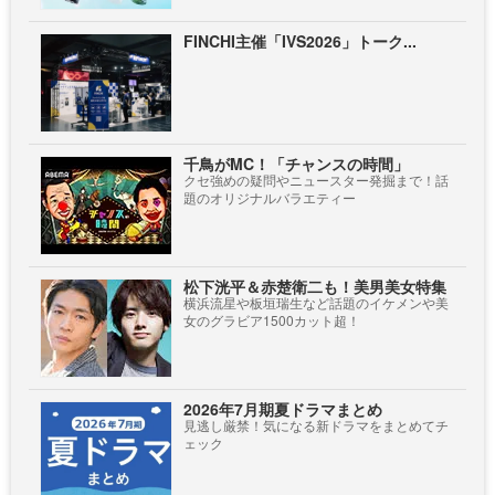
FINCHI主催「IVS2026」トーク...
千鳥がMC！「チャンスの時間」
クセ強めの疑問やニュースター発掘まで！話
題のオリジナルバラエティー
松下洸平＆赤楚衛二も！美男美女特集
横浜流星や板垣瑞生など話題のイケメンや美
女のグラビア1500カット超！
2026年7月期夏ドラマまとめ
見逃し厳禁！気になる新ドラマをまとめてチ
ェック