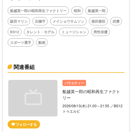
船越英一郎の昭和再生ファクトリー
昭和
船越英一郎
阪田マリン
石橋守
メイショウサムソン
柴田善臣
武豊
BS12
タレント・モデル
ミュージシャン
男性俳優
スポーツ選手
動画
関連番組
バラエティー
船越英一郎の昭和再生ファクト
リー
2026/08/13(木) 21:00～21:55 ／BS12
トゥエルビ