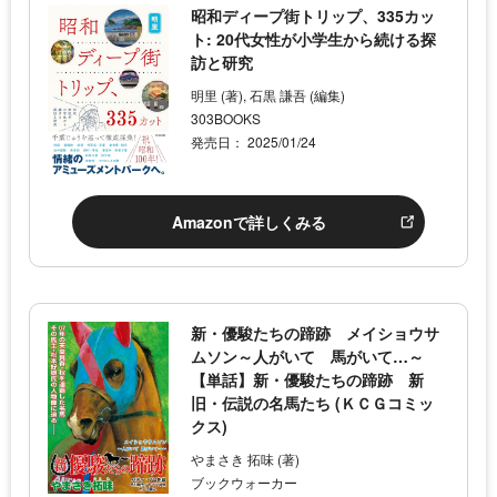
昭和ディープ街トリップ、335カッ
ト: 20代女性が小学生から続ける探
訪と研究
明里 (著), 石黒 謙吾 (編集)
303BOOKS
発売日： 2025/01/24
Amazonで詳しくみる
新・優駿たちの蹄跡 メイショウサ
ムソン～人がいて 馬がいて…～
【単話】新・優駿たちの蹄跡 新
旧・伝説の名馬たち (ＫＣＧコミッ
クス)
やまさき 拓味 (著)
ブックウォーカー