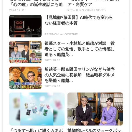
「心の瞳」の誕生秘話にも迫
ア・角質ケア
る＜...
2024.12.11
PR(カネボウ化粧品｜VOCE)
【見城徹×藤田晋】AI時代でも変わら
ない経営者の本質
PR(FINCHI on GOETHE)
銀幕スター・小林旭と船越が対談 役
者としての覚悟、歌手としての情感に
迫る＜船越英...
2025.10.08
船越英一郎＆阪田マリンがなぎら健壱
の人気企画に初参加 絶品昭和グルメ
を堪能＜船越...
2025.06.04
「つるすべ肌」に導くカネボ
博物館レベルのジュークボッ