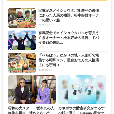
宝塚記念メイショウタバル勝利の裏側
にあった人馬の物語、松本好雄オーナ
ーの思い＜船...
2025.12.18
有馬記念でメイショウタバルが背負う
亡きオーナー・松本好雄の遺言、ドバ
イ参戦の裏話...
2025.12.17
「べらぼう」ゆかりの地・人形町で堪
能する昭和メシ、屋台おでんの人情店
主にも密着＜...
2026.02.10
昭和の大スター・坂本九の人
カネボウの酵素研究がつるす
物像を再生、遺作となった
べ肌に導く！suisaiの毛穴ケ