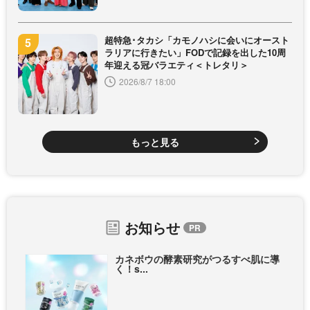
超特急･タカシ「カモノハシに会いにオースト
ラリアに行きたい」FODで記録を出した10周
年迎える冠バラエティ＜トレタリ＞
2026/8/7 18:00
もっと見る
お知らせ
カネボウの酵素研究がつるすべ肌に導
く！s...