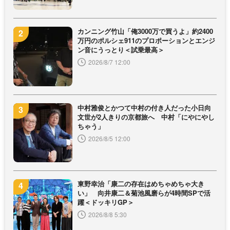
カンニング竹山「俺3000万で買うよ」約2400
万円のポルシェ911のプロポーションとエンジ
ン音にうっとり＜試乗最高＞
2026/8/7 12:00
中村雅俊とかつて中村の付き人だった小日向
文世が2人きりの京都旅へ 中村「にやにやし
ちゃう」
2026/8/5 12:00
東野幸治「康二の存在はめちゃめちゃ大き
い」 向井康二＆菊池風磨らが4時間SPで活
躍＜ドッキリGP＞
2026/8/8 5:30