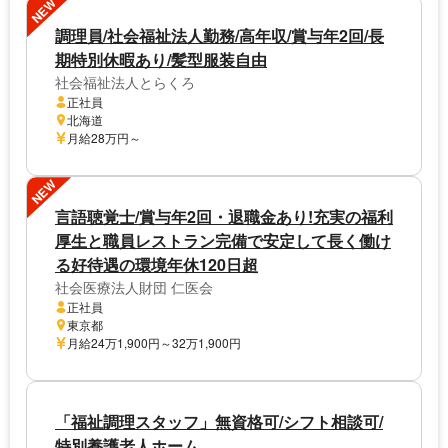
NEW
調理員/社会福祉法人勤務/高年収/賞与年2回/長
期特別休暇あり/髪型服装自由
社会福祉法人とらくろ
正社員
北海道
月給28万円～
NEW
言語聴覚士/賞与年2回・退職金あり!充実の福利
厚生と職員レストラン完備で安定して長く働け
る好待遇の環境年休120日超
社会医療法人財団 仁医会
正社員
東京都
月給24万1,900円～32万1,900円
「福祉調理スタッフ」無資格可/シフト相談可/
特別養護老人ホーム