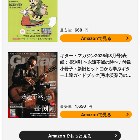
660
最安値:
円
Amazonで見る
ギター・マガジン2026年8月号(表
紙：長渕剛 〜永遠不滅の詩〜 / 付録
小冊子：新旧ヒット曲から学ぶギタ
ー上達ガイドブック[弓木英梨乃の放
課後エレキ部 Vol.9])
1,650
最安値:
円
Amazonで見る
Amazonでもっと見る