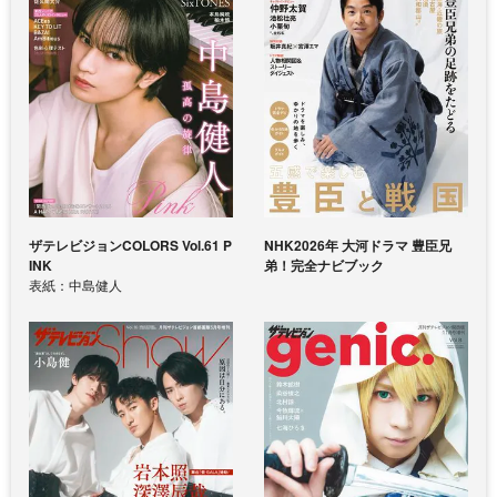
ザテレビジョンCOLORS Vol.61 P
NHK2026年 大河ドラマ 豊臣兄
INK
弟！完全ナビブック
表紙：中島健人