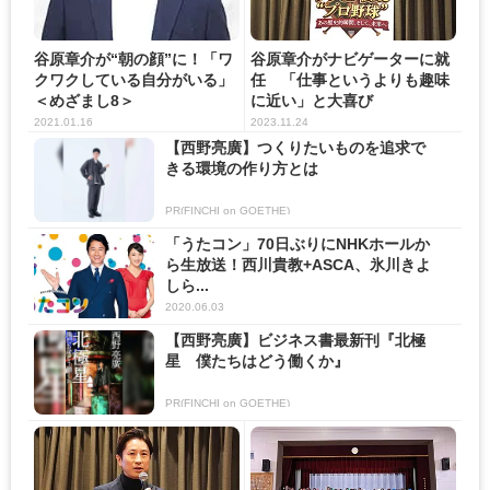
谷原章介が“朝の顔”に！「ワ
谷原章介がナビゲーターに就
クワクしている自分がいる」
任 「仕事というよりも趣味
＜めざまし8＞
に近い」と大喜び
2021.01.16
2023.11.24
【西野亮廣】つくりたいものを追求で
きる環境の作り方とは
PR(FINCHI on GOETHE)
「うたコン」70日ぶりにNHKホールか
ら生放送！西川貴教+ASCA、氷川きよ
しら...
2020.06.03
【西野亮廣】ビジネス書最新刊『北極
星 僕たちはどう働くか』
PR(FINCHI on GOETHE)