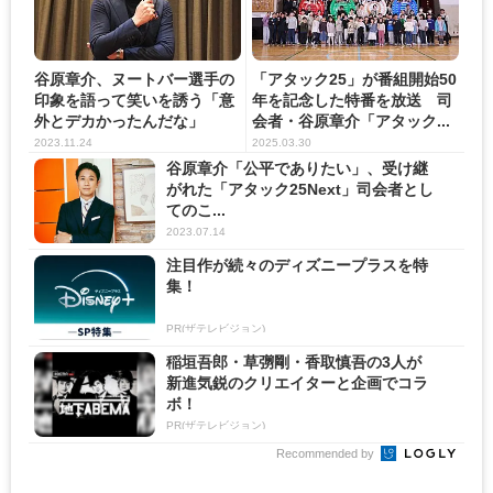
谷原章介、ヌートバー選手の
「アタック25」が番組開始50
印象を語って笑いを誘う「意
年を記念した特番を放送 司
外とデカかったんだな」
会者・谷原章介「アタック...
2023.11.24
2025.03.30
谷原章介「公平でありたい」、受け継
がれた「アタック25Next」司会者とし
てのこ...
2023.07.14
注目作が続々のディズニープラスを特
集！
PR(ザテレビジョン)
稲垣吾郎・草彅剛・香取慎吾の3人が
新進気鋭のクリエイターと企画でコラ
ボ！
PR(ザテレビジョン)
Recommended by