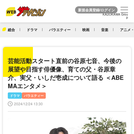
KADOKAWA Grou
KADOKAWA Grou
p
p
総合
ドラマ
バラエティー
映画
音楽
アニメ・
芸能活動スタート直前の谷原七音、今後の
展望や目指す俳優像、育ての父・谷原章
介、実父・いしだ壱成について語る ＜ABE
MAエンタメ＞
ドラマ
バラエティー
2024/12/24 13:30