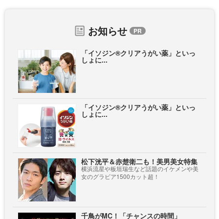
お知らせ
「イソジン®クリアうがい薬」といっ
しょに...
「イソジン®クリアうがい薬」といっ
しょに...
松下洸平＆赤楚衛二も！美男美女特集
横浜流星や板垣瑞生など話題のイケメンや美
女のグラビア1500カット超！
千鳥がMC！「チャンスの時間」