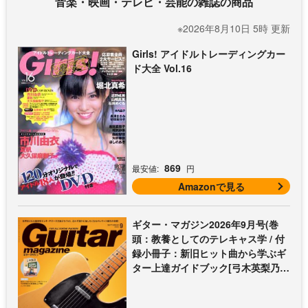
音楽・映画・テレビ・芸能の雑誌の商品
※2026年8月10日 5時 更新
Girls! アイドルトレーディングカー
ド大全 Vol.16
869
最安値:
円
Amazonで見る
ギター・マガジン2026年9月号(巻
頭：教養としてのテレキャス学 / 付
録小冊子：新旧ヒット曲から学ぶギ
ター上達ガイドブック[弓木英梨乃の
放課後エレキ部 最終回])