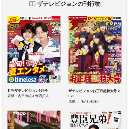
ザテレビジョンの刊行物
月刊ザテレビジョン9月号
ザテレビジョンお正月超特大号 2
表紙：内田有紀＆寺西拓人
026
表紙：Travis Japan