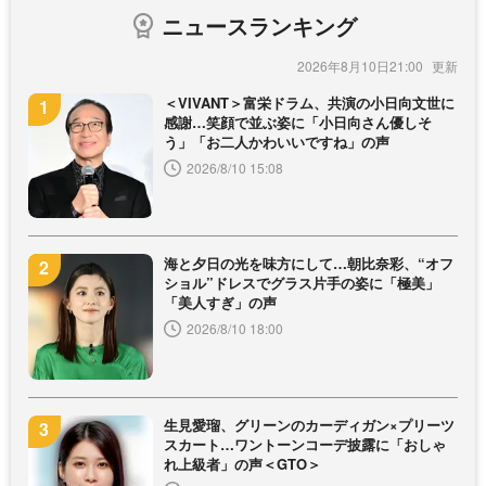
ニュースランキング
2026年8月10日21:00
＜VIVANT＞富栄ドラム、共演の小日向文世に
感謝…笑顔で並ぶ姿に「小日向さん優しそ
う」「お二人かわいいですね」の声
2026/8/10 15:08
海と夕日の光を味方にして…朝比奈彩、“オフ
ショル”ドレスでグラス片手の姿に「極美」
「美人すぎ」の声
2026/8/10 18:00
生見愛瑠、グリーンのカーディガン×プリーツ
スカート…ワントーンコーデ披露に「おしゃ
れ上級者」の声＜GTO＞