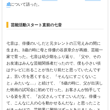
成
について語った。
芸能活動スタート直前の七音
七音は、俳優のいしだと元タレントの三宅えみの間に
生まれ、3歳の時に母と俳優の
谷原章介
が再婚、芸能一
家で育った。七音は幼少期をふり返り、「父や、その
お友達はみんな芸能関係者だったので、僕も小さい頃
はテレビに出ることが当たり前だと思っていたんです
よ。言い方を悪くすると、『そんなにすごくないこ
と』みたいな…」と続けて、「5歳の時に、父が出演し
た映画の試写会に初めて行った。お客さんが拍手して
いる姿を見て、『お父さんってすごいんだな。俳優っ
て、こんなに人の心を動かせるんだな』と思ったこと
がきっかけで、芸能界に興味はずっとありました」と