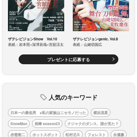
ザテレビジョンShow Vol.10
ザテレビジョンgenic. Vol.8
表紙：岩本照×深澤辰哉×宮舘涼太
表紙：山姥切国広
プレゼントに応募する
人気のキーワード
日本一の最低男 ※私の家族はニセモノだった
横浜流星
SnowMan
相棒 season23
クジャクのダンス、誰が見た？
赤楚衛二
ホットスポット
松村北斗
フォレスト
永瀬廉