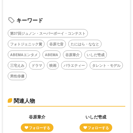
キーワード
第37回ジュノン・スーパーボーイ・コンテスト
フォトジェニック賞
谷原七音
たにはら・ななと
ABEMAエンタメ
ABEMA
谷原章介
いしだ壱成
三宅えみ
ドラマ
映画
バラエティー
タレント・モデル
男性俳優
関連人物
谷原章介
いしだ壱成