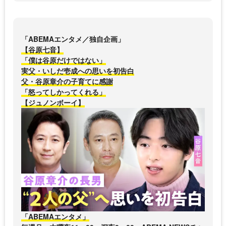
「ABEMAエンタメ／独自企画」
【谷原七音】
「僕は谷原だけではない」
実父・いしだ壱成への思いを初告白
父・谷原章介の子育てに感謝
「怒ってしかってくれる」
【ジュノンボーイ】
「ABEMAエンタメ」