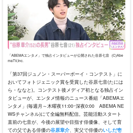
「ABEMAエンタメ」で独占インタビューが公開された谷原七音
(C)Abe
maTV,Inc.
「第37回ジュノン・スーパーボーイ・コンテスト」に
おいてフォトジェニック賞を受賞した谷原七音(たには
ら・ななと)。コンテスト後メディア初となる独占イン
タビューが、エンタメ情報のニュース番組「ABEMAエ
ンタメ」(毎週月～木曜夜11:00ｰ深夜0:00 ABEMA NE
WSチャンネル)にて全編無料配信。芸能活動スタート
直前の七音が、今後の展望や目指す俳優像、そして育
ての父である俳優の
谷原章介
、実父で俳優の
いしだ壱