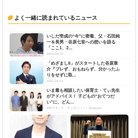
よく一緒に読まれているニュース
いしだ壱成の“今”に密着、父・石田純
一＆長男・谷原七音への想いを語る
「ここ1、2...
2025.04.16
「めざまし8」がスタートした谷原章
介『ブレず、おもねらず、分かったふ
りをせずに取...
2021.04.12
いま最も相談したい保育士・てぃ先生
がアドバイス！ 子どもの“おてつだ
い”に、どん...
PR(アタック・キュキュット｜Hugkum)