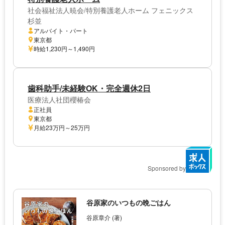
社会福祉法人暁会/特別養護老人ホーム フェニックス
杉並
アルバイト・パート
東京都
時給1,230円～1,490円
歯科助手/未経験OK・完全週休2日
医療法人社団櫻椿会
正社員
東京都
月給23万円～25万円
Sponsored by
谷原家のいつもの晩ごはん
谷原章介 (著)