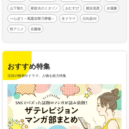
山下智久
家政夫のミタゾノ
おむすび
横浜流星
永瀬廉
べらぼう～蔦重栄華乃夢噺～
冬ドラマ
日向坂46
秋アニメ
佐藤健
おすすめ特集
注目の映画やドラマ、人物を総力特集