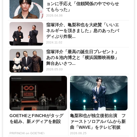
ョンに手応え「信頼関係の中でやらせ
てもらった」
2026.04.06
窪塚洋介、亀梨和也を大絶賛「いいエ
ネルギーを頂きました」息のあったバ
ディぶり炸裂...
2024.11.02
窪塚洋介「最高の誕生日プレゼント」
あの＆池内博之と「横浜国際映画祭」
舞台あいさつ...
2026.05.03
GOETHEとFINCHIがタッグ
亀梨和也が独立後初出演 フ
を組み、新メディアを創設
ァーストソロアルバムから新
曲「WAVE」をテレビ初披
露...
PR(FINCHI on GOETHE)
2026.06.25