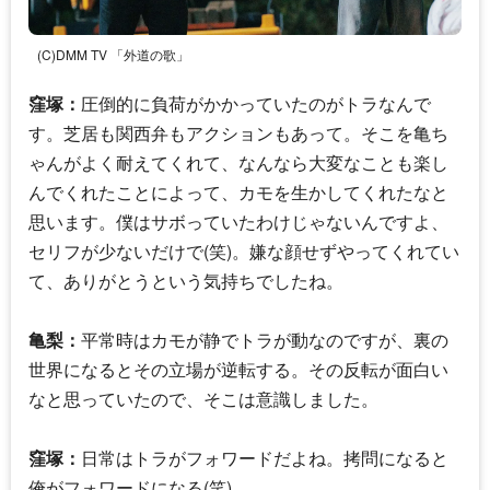
(C)DMM TV 「外道の歌」
窪塚：
圧倒的に負荷がかかっていたのがトラなんで
す。芝居も関西弁もアクションもあって。そこを亀ち
ゃんがよく耐えてくれて、なんなら大変なことも楽し
んでくれたことによって、カモを生かしてくれたなと
思います。僕はサボっていたわけじゃないんですよ、
セリフが少ないだけで(笑)。嫌な顔せずやってくれてい
て、ありがとうという気持ちでしたね。
亀梨：
平常時はカモが静でトラが動なのですが、裏の
世界になるとその立場が逆転する。その反転が面白い
なと思っていたので、そこは意識しました。
窪塚：
日常はトラがフォワードだよね。拷問になると
俺がフォワードになる(笑)。