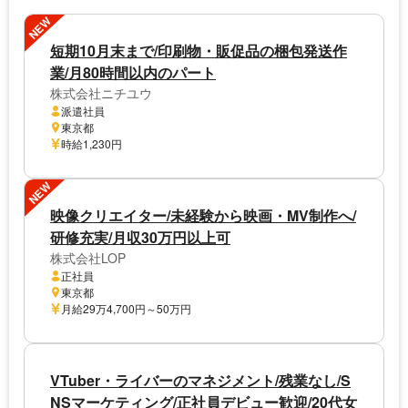
NEW
短期10月末まで/印刷物・販促品の梱包発送作
業/月80時間以内のパート
株式会社ニチユウ
派遣社員
東京都
時給1,230円
NEW
映像クリエイター/未経験から映画・MV制作へ/
研修充実/月収30万円以上可
株式会社LOP
正社員
東京都
月給29万4,700円～50万円
VTuber・ライバーのマネジメント/残業なし/S
NSマーケティング/正社員デビュー歓迎/20代女