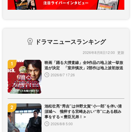
ドラマニュースランキング
2026年8月8日12:00
映画「踊る大捜査線」全9作品の地上波一挙放
送が決定 「室井慎次」2部作は地上波初放送
2026/8/7 17:26
池松壮亮“秀吉”は仲野太賀“小一郎”を伴い清
須城へ 憔悴する宮崎あおい“市”にある頼み
事をする＜豊臣兄弟！＞
2026/8/8 5:00