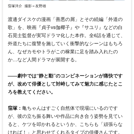
窪塚洋介
撮影＝友野雄
渡邊ダイスケの漫画「善悪の屑」とその続編「外道の
歌」を、映画『貞子vs伽椰子』や『サユリ』などの白
石晃士監督が実写ドラマ化した本作。全6話を通じて、
外道たちに復讐を施していく衝撃的なシーンはもちろ
ん、なぜカモやトラがこの稼業に足を踏み入れたの
か…など人間ドラマが展開する。
――劇中では“静と動”のコンビネーションが痛快です
が、改めて俳優として対峙してみて魅力に感じたとこ
ろを教えてください。
窪塚：
亀ちゃんはすごく自然体で現場にいるのです
が、彼の立ち振る舞いや作品に向き合う姿勢を見てい
ると、ケツを叩かれるというか、こちらも「頑張らな
ければ！」と思わせてくれるタイプの俳優さんです。