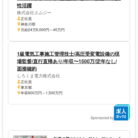
性活躍
株式会社エムジー
正社員
神奈川県
月給24万6,000円～45万円
1級電気工事施工管理技士/高圧受変電設備の現
場監督/直行直帰あり/年収〜1500万/定年なし/
面接確約
しろくま電力株式会社
正社員
東京都
年収600万円～1,500万円
Sponsored by