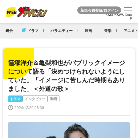
KADOKAWA Grou
KADOKAWA Grou
p
p
総合
ドラマ
バラエティー
映画
音楽
アニメ・
窪塚洋介＆亀梨和也がパブリックイメージ
について語る「決めつけられないようにし
ていた」「イメージに苦しんだ時期もあり
ました」＜外道の歌＞
ドラマ
インタビュー
動画
2024/12/29 08:30