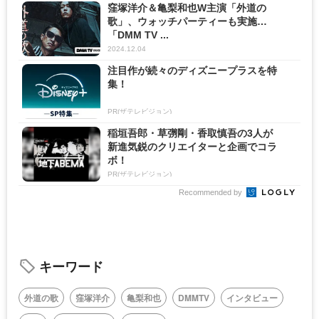
窪塚洋介＆亀梨和也W主演「外道の
歌」、ウォッチパーティーも実施…
「DMM TV ...
2024.12.04
注目作が続々のディズニープラスを特
集！
PR(ザテレビジョン)
稲垣吾郎・草彅剛・香取慎吾の3人が
新進気鋭のクリエイターと企画でコラ
ボ！
PR(ザテレビジョン)
Recommended by
キーワード
外道の歌
窪塚洋介
亀梨和也
DMMTV
インタビュー