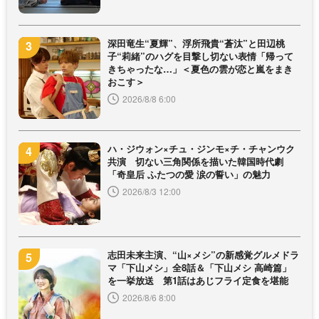
深田竜生“夏輝”、浮所飛貴“蒼汰”と田辺桃
子“莉緒”のハグを目撃し切ない表情「帰って
きちゃったな…」＜夏色の雲が恋と嵐をまき
おこす＞
2026/8/8 6:00
ハ・ジウォン×チュ・ジンモ×チ・チャンウク
共演 切ない三角関係を描いた韓国時代劇
「奇皇后 ふたつの愛 涙の誓い」の魅力
2026/8/3 12:00
志田未来主演、“山×メシ”の新感覚グルメドラ
マ「下山メシ」全8話＆「下山メシ 高崎篇」
を一挙放送 第1話はあじフライ定食を堪能
2026/8/6 8:00