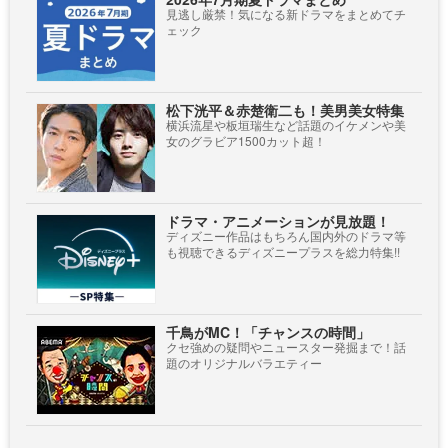
見逃し厳禁！気になる新ドラマをまとめてチ
ェック
松下洸平＆赤楚衛二も！美男美女特集
横浜流星や板垣瑞生など話題のイケメンや美
女のグラビア1500カット超！
ドラマ・アニメーションが見放題！
ディズニー作品はもちろん国内外のドラマ等
も視聴できるディズニープラスを総力特集!!
千鳥がMC！「チャンスの時間」
クセ強めの疑問やニュースター発掘まで！話
題のオリジナルバラエティー