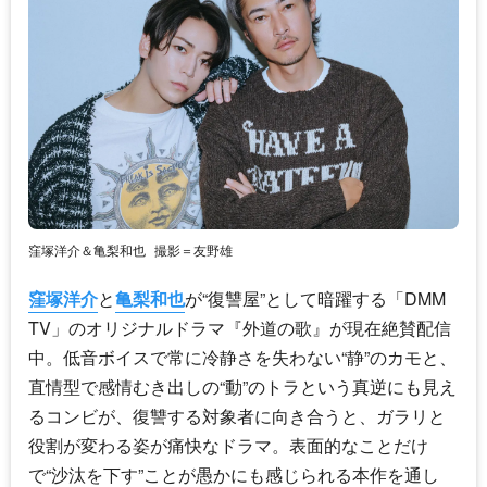
窪塚洋介＆亀梨和也
撮影＝友野雄
窪塚洋介
と
亀梨和也
が“復讐屋”として暗躍する「DMM
TV」のオリジナルドラマ『外道の歌』が現在絶賛配信
中。低音ボイスで常に冷静さを失わない“静”のカモと、
直情型で感情むき出しの“動”のトラという真逆にも見え
るコンビが、復讐する対象者に向き合うと、ガラリと
役割が変わる姿が痛快なドラマ。表面的なことだけ
で“沙汰を下す”ことが愚かにも感じられる本作を通し