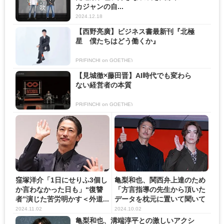
カジャンの自...
2024.12.18
【西野亮廣】ビジネス書最新刊『北極
星 僕たちはどう働くか』
PR(FINCHI on GOETHE)
【見城徹×藤田晋】AI時代でも変わら
ない経営者の本質
PR(FINCHI on GOETHE)
窪塚洋介「1日にせりふ3個し
亀梨和也、関西弁上達のため
か言わなかった日も」“復讐
「方言指導の先生から頂いた
者”演じた苦労明かす＜外道...
データを枕元に置いて聞いて
い...
2024.11.02
2024.10.02
亀梨和也、溝端淳平との激しいアクシ