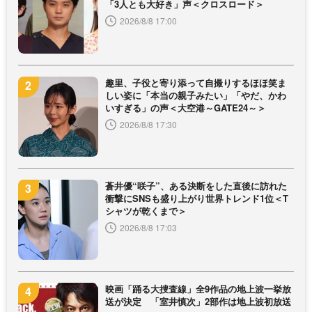
「3人とも大好き」声＜クロスロード＞
2026/8/8 17:00
趣里、子役と寄り添って自撮りするほほ笑ま
しい姿に「本当の親子みたい」「やだ、かわ
いすぎる」の声＜大空港～GATE24～＞
2026/8/8 17:30
蒼井優“咲子”、ある決断をした直後に訪れた
衝撃にSNSも盛り上がり世界トレンド1位＜T
シャツが乾くまで＞
2026/8/8 17:03
映画「踊る大捜査線」全9作品の地上波一挙放
送が決定 「室井慎次」2部作は地上波初放送