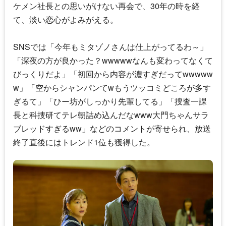
ケメン社長との思いがけない再会で、30年の時を経
て、淡い恋心がよみがえる。
SNSでは「今年もミタゾノさんは仕上がってるわ～」
「深夜の方が良かった？wwwwwなんも変わってなくて
びっくりだよ」「初回から内容が濃すぎだってwwwww
w」「空からシャンパンてwもうツッコミどころが多す
ぎるて」「ひー坊がしっかり先輩してる」「捜査一課
長と科捜研てテレ朝詰め込んだなwww大門ちゃんサラ
ブレッドすぎるww」などのコメントが寄せられ、放送
終了直後にはトレンド1位も獲得した。