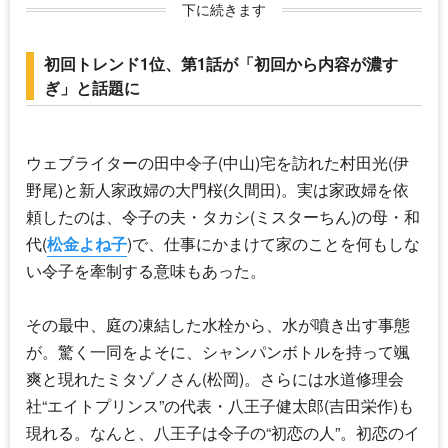
下に続きます
初回トレンド1位、第1話が「初回から内容が濃す
ぎ」と話題に
ウェブライターの田中令子(中山)宅を訪れた村田光(伊
野尾)と新人家政婦の大門桜(久間田)。実は家政婦を依
頼したのは、令子の夫・タカシ(
ミスターちん
)の母・和
代(
松金よね子
)で、仕事にかまけて家のことを何もしな
い令子を牽制する意味もあった。
その最中、庭の凍結した水栓から、水が噴き出す事態
が。驚く一同をよそに、シャンパンボトルを持って颯
爽と現れたミタゾノさん(松岡)。さらには水道修理会
社“エイトプリンス”の代表・八王子健太郎(
吉田栄作
)も
現れる。なんと、八王子は令子の“初恋の人”。初恋のイ