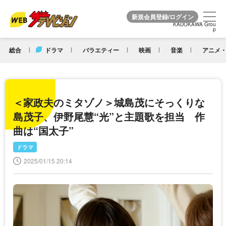
KADOKAWA Grou
KADOKAWA Grou
p
p
総合
ドラマ
バラエティー
映画
音楽
アニメ・
＜家政夫のミタゾノ＞城島茂にそっくりな
島茂子、伊野尾慧“光”と主題歌を担当 作
曲は“国太子”
ドラマ
2025/01/15 20:14