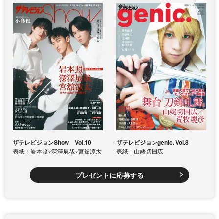
ザテレビジョンShow Vol.10
ザテレビジョンgenic. Vol.8
表紙：岩本照×深澤辰哉×宮舘涼太
表紙：山姥切国広
プレゼントに応募する