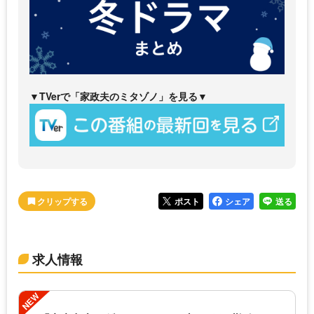
▼TVerで「家政夫のミタゾノ」を見る▼
ポスト
シェア
送る
求人情報
NEW