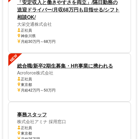
「安定収入と働きやすさを両立」/隔日勤務の
送迎ドライバー/月収68万円も目指せる/シフト
相談OK/
大栄交通株式会社
正社員
神奈川県
月給30万円～68万円
NEW
総合職/新卒2期生募集・HR事業に携われる
Acroforce株式会社
正社員
東京都
月給42万円～50万円
事務スタッフ
株式会社アミナ 採用窓口
正社員
東京都
月給25万円