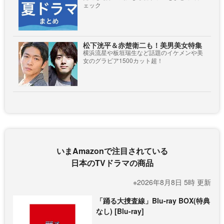
ェック
松下洸平＆赤楚衛二も！美男美女特集
横浜流星や板垣瑞生など話題のイケメンや美
女のグラビア1500カット超！
いまAmazonで注目されている
日本のTVドラマの商品
※2026年8月8日 5時 更新
「踊る大捜査線」Blu-ray BOX(特典
なし) [Blu-ray]