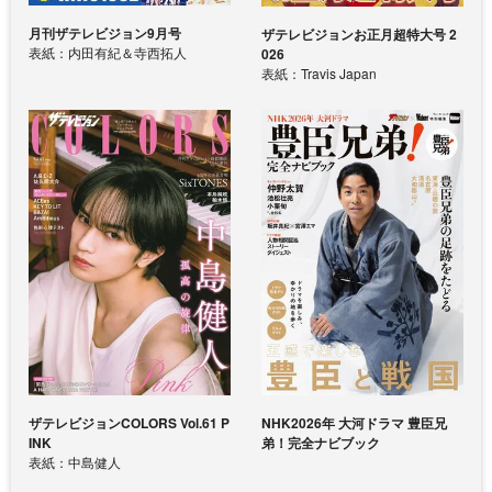
月刊ザテレビジョン9月号
ザテレビジョンお正月超特大号 2
表紙：内田有紀＆寺西拓人
026
表紙：Travis Japan
ザテレビジョンCOLORS Vol.61 P
NHK2026年 大河ドラマ 豊臣兄
INK
弟！完全ナビブック
表紙：中島健人