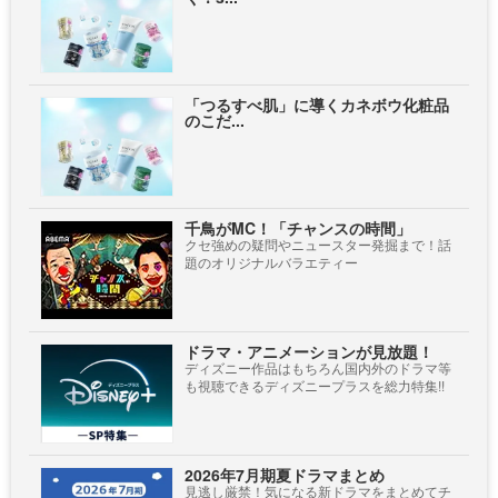
「つるすべ肌」に導くカネボウ化粧品
のこだ...
千鳥がMC！「チャンスの時間」
クセ強めの疑問やニュースター発掘まで！話
題のオリジナルバラエティー
ドラマ・アニメーションが見放題！
ディズニー作品はもちろん国内外のドラマ等
も視聴できるディズニープラスを総力特集!!
2026年7月期夏ドラマまとめ
見逃し厳禁！気になる新ドラマをまとめてチ