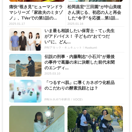
痛快“覗き見”ヒューマンドラ
松岡昌宏“三田園”が中山美穂
マシリーズ「家政夫のミタゾ
さん演じる、初恋の人と再会
ノ」、TVerでの第1話の...
した“令子”を応援…第1話...
2025.01.17
2025.01.16
いま最も相談したい保育士・てぃ先生
がアドバイス！ 子どもの“おてつだ
い”に、どん...
PR(アタック・キュキュット｜Hugkum)
伝説の刑事・内藤剛志“小石川”が最後
の事件で葛藤の末に決断した前代未聞
のエンディ...
2025.03.10
「つるすべ肌」に導くカネボウ化粧品
のこだわりの酵素洗顔とは？
PR(カネボウ化粧品｜VOCE)