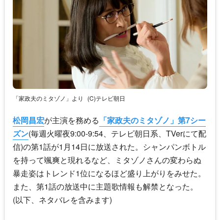
「家政夫のミタゾノ」より
(C)テレビ朝日
松岡昌宏
が主演を務める
「家政夫のミタゾノ」第7シー
ズン
(毎週火曜夜9:00-9:54、テレビ朝日系、TVerにて配
信)の第1話が1月14日に放送された。シャンパンボトル
を持って颯爽と現れるなど、ミタゾノさんの変わらぬ
暴走姿はトレンド1位になるほど盛り上がりをみせた。
また、第1話の放送中に主題歌情報も解禁となった。
(以下、ネタバレを含みます)