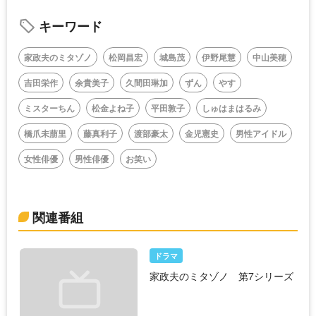
キーワード
家政夫のミタゾノ
松岡昌宏
城島茂
伊野尾慧
中山美穂
吉田栄作
余貴美子
久間田琳加
ずん
やす
ミスターちん
松金よね子
平田敦子
しゅはまはるみ
橋爪未萠里
藤真利子
渡部豪太
金児憲史
男性アイドル
女性俳優
男性俳優
お笑い
関連番組
ドラマ
家政夫のミタゾノ 第7シリーズ