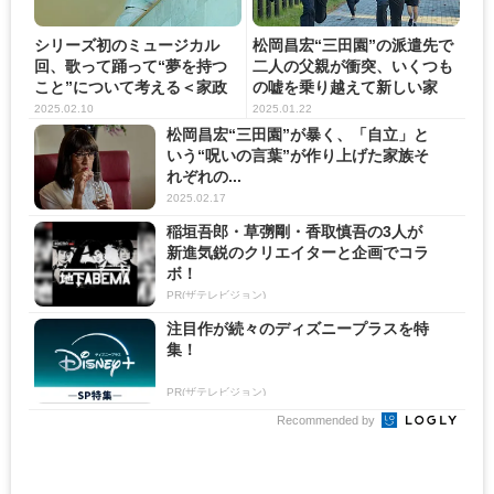
シリーズ初のミュージカル
松岡昌宏“三田園”の派遣先で
回、歌って踊って“夢を持つ
二人の父親が衝突、いくつも
こと”について考える＜家政
の嘘を乗り越えて新しい家
夫の...
族...
2025.02.10
2025.01.22
松岡昌宏“三田園”が暴く、「自立」と
いう“呪いの言葉”が作り上げた家族そ
れぞれの...
2025.02.17
稲垣吾郎・草彅剛・香取慎吾の3人が
新進気鋭のクリエイターと企画でコラ
ボ！
PR(ザテレビジョン)
注目作が続々のディズニープラスを特
集！
PR(ザテレビジョン)
Recommended by