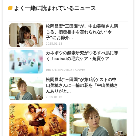
よく一緒に読まれているニュース
松岡昌宏“三田園”が、中山美穂さん演
じる、初恋相手を忘れられない“令
子”にお節介...
2025.01.13
カネボウの酵素研究がつるすべ肌に導
く！suisaiの毛穴ケア・角質ケア
PR(カネボウ化粧品｜VOCE)
松岡昌宏“三田園”が第1話ゲストの中
山美穂さんに一輪の花を「中山美穂さ
んありがと...
2025.01.15