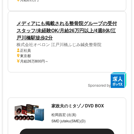
メディアにも掲載される整骨院グループの受付
スタッフ/未経験OK/月給26万円以上/4週8休/江
戸川橋駅徒歩2分
株式会社オベロン 江戸川橋ふじみ鍼灸整骨院
正社員
東京都
月給26万800円～
Sponsored by
家政夫のミタゾノDVD BOX
松岡昌宏 (出演)
SMD jutaku(SME)(D)