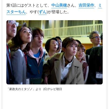
第1話にはゲストとして、
中山美穂
さん、
吉田栄作
、
ミ
スターちん
、やす(
ずん
)が登場した。
「家政夫のミタゾノ」より
(C)テレビ朝日