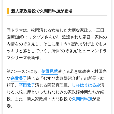
新人家政婦役で久間田琳加が登場
同ドラマは、松岡演じる女装した大柄な家政夫・三田
園薫(通称：ミタゾノさん)が、派遣された家庭・家族の
内情をのぞき見し、そこに巣くう“根深い汚れ”までもス
ッキリと落としていく、痛快“のぞき見”ヒューマンドラ
マシリーズ最新作。
第7シーズンにも、
伊野尾慧
演じる若き家政夫・村田光
や
余貴美子
演じる「むすび家政婦紹介所」の所長・結
頼子、
平田敦子
演じる阿部真理亜、
しゅはまはるみ
演
じる式根志摩といったおなじみの家政婦仲間たちが続
投。また、新人家政婦・大門桜役で
久間田琳加
が登
場。