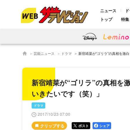
ニュース
ド
トップ
特集
芸能ニュース
ドラマ
新宿靖菜が“ゴリラ”の真相を激白！「ド
新宿靖菜が“ゴリラ”の真相を
いきたいです（笑）」
ドラマ
2017/10/23 07:00
ポスト
シェア