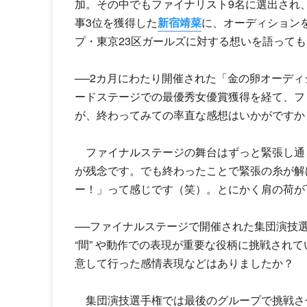
加。その中でもファイナリスト9名に選出され、
事3位を獲得した
新宿靖菜
に、オーディション
プ・東京23区ガールズに対する想いを語って
──2カ月にわたり開催された「金の卵オーデ
ードステージでの最優秀女優賞獲得を経て、フ
が、終わってみての率直な感想はいかがですか
ファイナルステージの舞台はずっと緊張し通
が残念です。でも終わったことで緊張の糸が解
ー！」って感じです（笑）。とにかく肩の荷が
──ファイナルステージで開催された集団演技
“間” や動作での表現が重要な役柄に挑戦され
意して行った感情表現などはありましたか？
集団演技選手権では最後のグループで挑戦させ