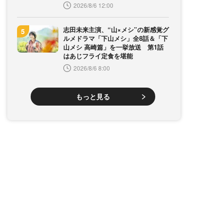
2026/8/6 12:00
志田未来主演、“山×メシ”の新感覚グ
ルメドラマ「下山メシ」全8話＆「下
山メシ 高崎篇」を一挙放送 第1話
はあじフライ定食を堪能
2026/8/6 8:00
もっと見る