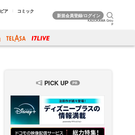
ビア
コミック
KADOKAWA Grou
p
PICK UP