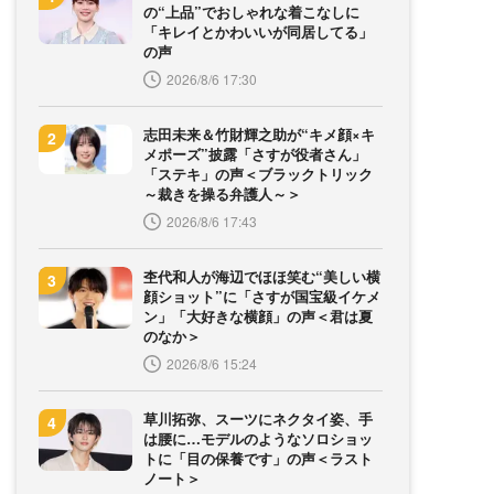
の“上品”でおしゃれな着こなしに
「キレイとかわいいが同居してる」
の声
2026/8/6 17:30
志田未来＆竹財輝之助が“キメ顔×キ
メポーズ”披露「さすが役者さん」
「ステキ」の声＜ブラックトリック
～裁きを操る弁護人～＞
2026/8/6 17:43
杢代和人が海辺でほほ笑む“美しい横
顔ショット”に「さすが国宝級イケメ
ン」「大好きな横顔」の声＜君は夏
のなか＞
2026/8/6 15:24
草川拓弥、スーツにネクタイ姿、手
は腰に…モデルのようなソロショッ
トに「目の保養です」の声＜ラスト
ノート＞