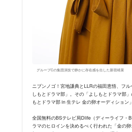
グループCの集団演技で静かに存在感を出した新宿靖菜
ニブンノゴ！宮地謙典とLLRの福田恵悟、フ
しもとドラマ部」。その「よしもとドラマ部」
もとドラマ部 in 生テレ 金の卵オーディション
全国無料のBSテレビ局Dlife（ディーライフ・B
ラマのヒロインを決めるべく行われた「金の卵