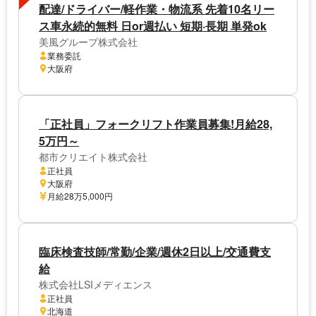
配達/ドライバー/軽作業・物流系 先着10名リー
ス車永続的無料 日or週払い 短期·長期 単発ok
美風グループ株式会社
業務委託
大阪府
「正社員」フォークリフト作業員募集!月給28,
5万円～
都市クリエイト株式会社
正社員
大阪府
月給28万5,000円
臨床検査技師/常勤/企業/週休2日以上/交通費支
給
株式会社LSIメディエンス
正社員
北海道