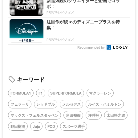
新進気鋭のクリエイターと企画でコラ
ボ！
PR(ザテレビジョン)
注目作が続々のディズニープラスを特
集！
PR(ザテレビジョン)
Recommended by
キーワード
FORMULA1
F1
SUPERFORMULA
マクラーレン
フェラーリ
レッドブル
メルセデス
ルイス・ハミルトン
マックス・フェルスタッペン
角田裕毅
坪井翔
太田格之進
野田樹潤
Juju
FOD
スポーツ選手