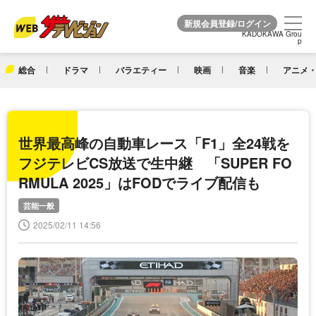
KADOKAWA Grou
KADOKAWA Grou
p
p
総合
ドラマ
バラエティー
映画
音楽
アニメ・
世界最高峰の自動車レース「F1」全24戦を
フジテレビCS放送で生中継 「SUPER FO
RMULA 2025」はFODでライブ配信も
芸能一般
2025/02/11 14:56