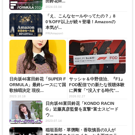
田鈴花M...
2024.03.04
「え、こんなセールやってたの？」8
0％OFF以上が続々登場！Amazonの
本気が...
PR(Amazon)
日向坂46富田鈴花「SUPER F
サッシャ＆中野信治、『F1』
ORMULA」最終レースにて国
FOD配信での新たな視聴体験
歌独唱決定 現役...
に興奮「“没入する時代”...
2023.10.18
2026.02.27
日向坂46富田鈴花「KONDO RACIN
G」近藤真彦監督を直撃“富士スピード
ウ...
2023.07.14
稲垣吾郎・草彅剛・香取慎吾の3人が