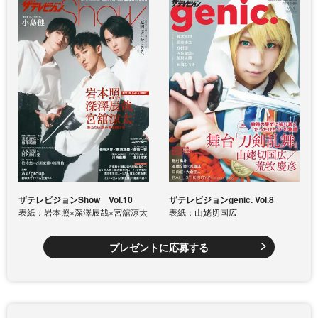
ザテレビジョンShow Vol.10
ザテレビジョンgenic. Vol.8
表紙：岩本照×深澤辰哉×宮舘涼太
表紙：山姥切国広
プレゼントに応募する