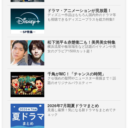
ドラマ・アニメーションが見放題！
ディズニー作品はもちろん国内外のドラマ等
も視聴できるディズニープラスを総力特集!!
松下洸平＆赤楚衛二も！美男美女特集
横浜流星や板垣瑞生など話題のイケメンや美
女のグラビア1500カット超！
千鳥がMC！「チャンスの時間」
クセ強めの疑問やニュースター発掘まで！話
題のオリジナルバラエティー
2026年7月期夏ドラマまとめ
見逃し厳禁！気になる新ドラマをまとめてチ
ェック