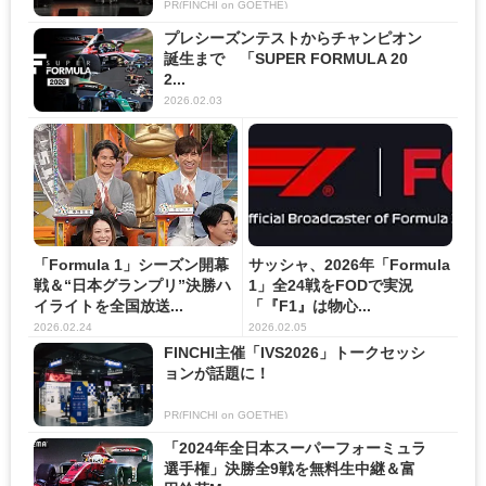
PR(FINCHI on GOETHE)
プレシーズンテストからチャンピオン
誕生まで 「SUPER FORMULA 20
2...
2026.02.03
「Formula 1」シーズン開幕
サッシャ、2026年「Formula
戦＆“日本グランプリ”決勝ハ
1」全24戦をFODで実況
イライトを全国放送...
「『F1』は物心...
2026.02.24
2026.02.05
FINCHI主催「IVS2026」トークセッシ
ョンが話題に！
PR(FINCHI on GOETHE)
「2024年全日本スーパーフォーミュラ
選手権」決勝全9戦を無料生中継＆富