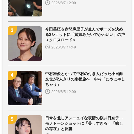
2026/8/7 12:00
今田美桜＆赤間麻里子が並んでポーズを決め
る2ショットに「姉妹みたいでかわいい」の声
＜クロスロード＞
2026/8/7 14:49
中村雅俊とかつて中村の付き人だった小日向
文世が2人きりの京都旅へ 中村「にやにやし
ちゃう」
2026/8/5 12:00
日傘を差しアンニュイな表情の桜井日奈子…
モノトーンショットに「美しすぎる」「癒し
の存在」と反響