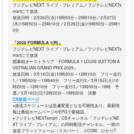
フジテレビNEXT ライブ・プレミアム／フジテレビNEXTs
martにて放送
放送日時：2月26日(水)15時50分～25時10分／2月27日
(木)15時50分～25時10分／2月28日(金)15時50分～25時1
0分
「2025 FORMULA 1(R)」
フジテレビNEXT ライブ・プレミアム／フジテレビNEXTs
martにて放送
開幕戦オーストラリア「FORMULA 1 LOUIS VUITTON A
USTRALIAN GRAND PRIX 2025」
放送日時：3月14日(金)10時20分～12時10分 フリー走行
1／13時50分～15時40分 フリー走行2／3月15日(土)10
時20分～12時10分 フリー走行3／13時50分～18時 予
選／3月16日(日)12時20分～18時20分 決勝
CS放送ページ
※放送スケジュールは急遽変更となる可能性あり。最新情
報は番組ホームページやEPGで要確認。
※フジテレビNEXTsmart：CSチャンネル「フジテレビNE
XT ライブ・プレミアム」の同時配信チャンネル。一部の
放送プラットフォーム（スカパー！、J:COM、ひかりT