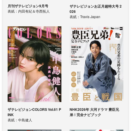
月刊ザテレビジョン9月号
ザテレビジョンお正月超特大号 2
表紙：内田有紀＆寺西拓人
026
表紙：Travis Japan
ザテレビジョンCOLORS Vol.61 P
NHK2026年 大河ドラマ 豊臣兄
INK
弟！完全ナビブック
表紙：中島健人