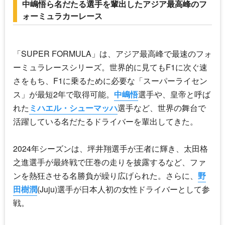
中嶋悟ら名だたる選手を輩出したアジア最高峰のフ
ォーミュラカーレース
「SUPER FORMULA」は、アジア最高峰で最速のフォ
ーミュラレースシリーズ。世界的に見てもF1に次ぐ速
さをもち、F1に乗るために必要な「スーパーライセン
ス」が最短2年で取得可能。
中嶋悟
選手や、皇帝と呼ば
れた
ミハエル・シューマッハ
選手など、世界の舞台で
活躍している名だたるドライバーを輩出してきた。
2024年シーズンは、坪井翔選手が王者に輝き、太田格
之進選手が最終戦で圧巻の走りを披露するなど、ファ
ンを熱狂させる名勝負が繰り広げられた。さらに、
野
田樹潤
(Juju)選手が日本人初の女性ドライバーとして参
戦。