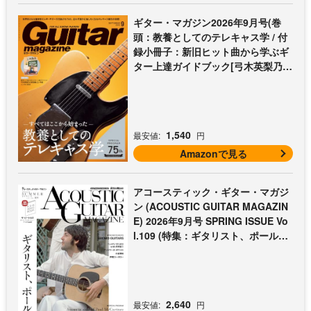
ギター・マガジン2026年9月号(巻
頭：教養としてのテレキャス学 / 付
録小冊子：新旧ヒット曲から学ぶギ
ター上達ガイドブック[弓木英梨乃の
放課後エレキ部 最終回])
1,540
最安値:
円
Amazonで見る
アコースティック・ギター・マガジ
ン (ACOUSTIC GUITAR MAGAZIN
E) 2026年9月号 SPRING ISSUE Vo
l.109 (特集：ギタリスト、ポール・
マッカートニー至上主義 / 特別付録
歌本小冊子：ザ・ビートルズ〜ポー
ル・マッカートニー・アコギ名曲選)
2,640
最安値:
円