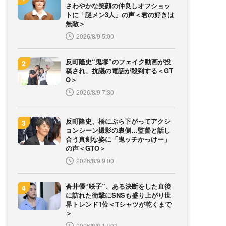
さわやかな笑顔の仲良しオフショッ
トに「謎メン3人」の声＜君の好きは
無敵＞
2026/8/9 5:00
反町隆史“鬼塚”のフェイク動画が投
稿され、抗議の電話が殺到する＜GT
O＞
2026/8/9 7:30
反町隆史、橋にぶら下がってアクシ
ョンシーン撮影の裏側…監督と話し
合う真剣な姿に「鬼ッチかっけー」
の声＜GTO＞
2026/8/9 9:00
蒼井優“咲子”、ある決断をした直後
に訪れた衝撃にSNSも盛り上がり世
界トレンド1位＜Tシャツが乾くまで
＞
2026/8/8 17:03