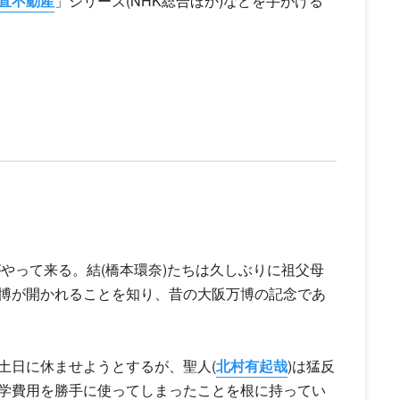
直不動産
」シリーズ(NHK総合ほか)などを手がける
がやって来る。結(
橋本環奈
)たちは久しぶりに祖父母
博が開かれることを知り、昔の大阪万博の記念であ
土日に休ませようとするが、聖人(
北村有起哉
)は猛反
学費用を勝手に使ってしまったことを根に持ってい