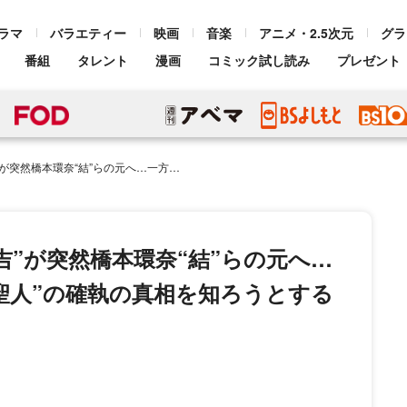
ラマ
バラエティー
映画
音楽
アニメ・2.5次元
グラ
番組
タレント
漫画
コミック試し読み
プレゼント
へ…一方、結は永吉と北村有起哉“聖人”の確執の真相を知ろうとする
吉”が突然橋本環奈“結”らの元へ…
聖人”の確執の真相を知ろうとする