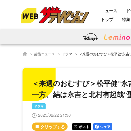
ニュース
ド
トップ
特集
芸能ニュース
ドラマ
＜来週のおむすび＞松平健“永吉”が突然橋本環奈“結”らの元
＜来週のおむすび＞松平健“永
一方、結は永吉と北村有起哉“
ドラマ
2025/02/22 21:30
ポスト
シェア