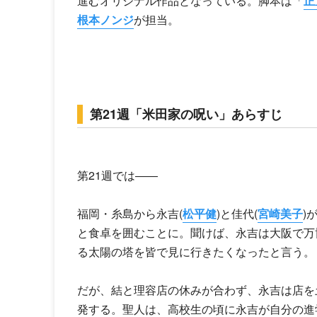
進むオリジナル作品となっている。脚本は「
正
根本ノンジ
が担当。
第21週「米田家の呪い」あらすじ
第21週では――
福岡・糸島から永吉(
松平健
)と佳代(
宮崎美子
)
と食卓を囲むことに。聞けば、永吉は大阪で万
る太陽の塔を皆で見に行きたくなったと言う。
だが、結と理容店の休みが合わず、永吉は店を
発する。聖人は、高校生の頃に永吉が自分の進