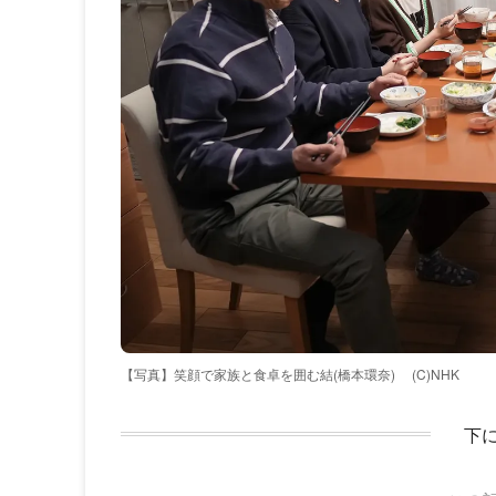
【写真】笑顔で家族と食卓を囲む結(橋本環奈)
(C)NHK
下