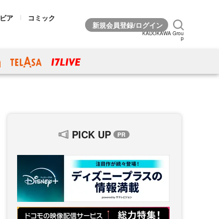
ビア
コミック
KADOKAWA Grou
p
PICK UP