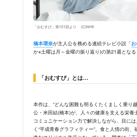
「おむすび」第101回より
(C)NHK
橋本環奈
が主人公を務める連続テレビ小説「
お
か※土曜は月～金曜の振り返り)の第21週となる
「おむすび」とは…
本作は、“どんな困難も明るくたくましく乗り越
公・米田結(橋本)が、人々の健康を支える栄
コミュニケーション力で解決しながら、目には見
く“平成青春グラフィティー”。食と人情の街