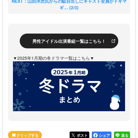
NEXT：山田洋次氏からの駄目出しにキャスト全員がドギマ
ギ… (2/3)
男性アイドル出演番組一覧はこちら！
▼2025年1月期の冬ドラマ一覧はこちら▼
ポスト
シェア
送る