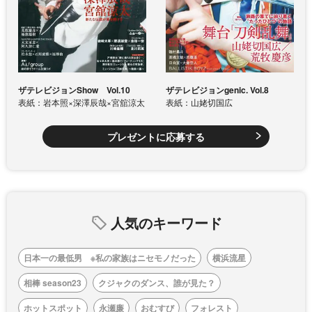
ザテレビジョンShow Vol.10
ザテレビジョンgenic. Vol.8
表紙：岩本照×深澤辰哉×宮舘涼太
表紙：山姥切国広
プレゼントに応募する
人気のキーワード
日本一の最低男 ※私の家族はニセモノだった
横浜流星
相棒 season23
クジャクのダンス、誰が見た？
ホットスポット
永瀬廉
おむすび
フォレスト