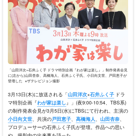
「山田洋次×石井ふく子 ドラマ特別企画『わが家は楽し』」制作発表会見
に(左から)山田杏奈、高橋海人、石井ふく子氏、小日向文世、戸田恵子が
登壇した
※ザテレビジョン撮影
3月13日(木)に放送される「
山田洋次
×
石井ふく子
ドラ
マ特別企画『
わが家は楽し
』」(夜9:00-10:54、TBS系)
の制作発表会見が3月5日(水)にTBSにて行われ、主演の
小日向文世
、共演の
戸田恵子
、
高橋海人
、
山田杏奈
、
プロデューサーの
石井ふく子
氏が登壇。作品への思い
や、撮影中の出来事を語った。