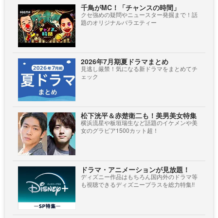
千鳥がMC！「チャンスの時間」
クセ強めの疑問やニュースター発掘まで！話
題のオリジナルバラエティー
2026年7月期夏ドラマまとめ
見逃し厳禁！気になる新ドラマをまとめてチ
ェック
松下洸平＆赤楚衛二も！美男美女特集
横浜流星や板垣瑞生など話題のイケメンや美
女のグラビア1500カット超！
ドラマ・アニメーションが見放題！
ディズニー作品はもちろん国内外のドラマ等
も視聴できるディズニープラスを総力特集!!