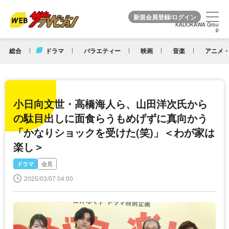
KADOKAWA Grou
KADOKAWA Grou
p
p
総合
ドラマ
バラエティー
映画
音楽
アニメ・
小日向文世・高橋海人ら、山田洋次氏から
の駄目出しに面食らうもめげずに真向かう
「かなりショックを受けた(笑)」＜わが家は
楽し＞
ドラマ
会見
2025/03/07 04:00