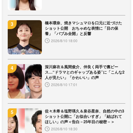
橋本環奈、焼きマシュマロを口元に近づけた
ショット公開 おちゃめな表情に「目の保
養」「バブみ全開」と反響
2026/8/10 18:00
深川麻衣＆風間俊介、仲良く両手で裏ピー
ス…“ドラマとのギャップある姿”に「こんな2
人が見たい」「かわいい」の声
2026/8/10 17:01
佐々木希＆塩野瑛久＆泉谷星奈、自然の中の3
ショット公開に「お似合いすぎ」「結ばれて
ほしい」の声＜告白－25年目の秘密－＞
2026/8/10 18:30