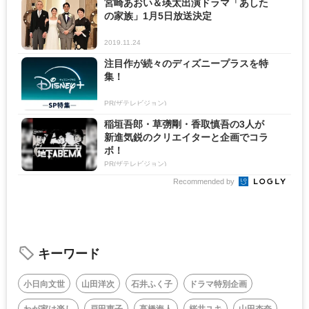
宮崎あおい＆瑛太出演ドラマ「あした
の家族」1月5日放送決定
2019.11.24
注目作が続々のディズニープラスを特
集！
PR(ザテレビジョン)
稲垣吾郎・草彅剛・香取慎吾の3人が
新進気鋭のクリエイターと企画でコラ
ボ！
PR(ザテレビジョン)
Recommended by
キーワード
小日向文世
山田洋次
石井ふく子
ドラマ特別企画
わが家は楽し
戸田恵子
髙橋海人
桜井ユキ
山田杏奈