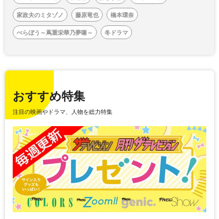
家政夫のミタゾノ
藤原竜也
橋本環奈
べらぼう～蔦重栄華乃夢噺～
冬ドラマ
おすすめ特集
注目の映画やドラマ、人物を総力特集