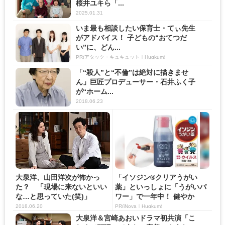
桜井ユキら「...
2025.01.31
いま最も相談したい保育士・てぃ先生
がアドバイス！ 子どもの“おてつだ
い”に、どん...
PR(アタック・キュキュット｜Hugkum)
「“殺人”と“不倫”は絶対に描きませ
ん」巨匠プロデューサー・石井ふく子
が“ホーム...
2018.06.23
大泉洋、山田洋次が怖かっ
「イソジン®クリアうがい
た？ 「現場に来ないといい
薬」といっしょに「うがいパ
な…と思っていた(笑)」
ワー」で一年中！ 健やか
2018.06.20
PR(iNova｜Hugkum)
大泉洋＆宮崎あおいドラマ初共演「こ