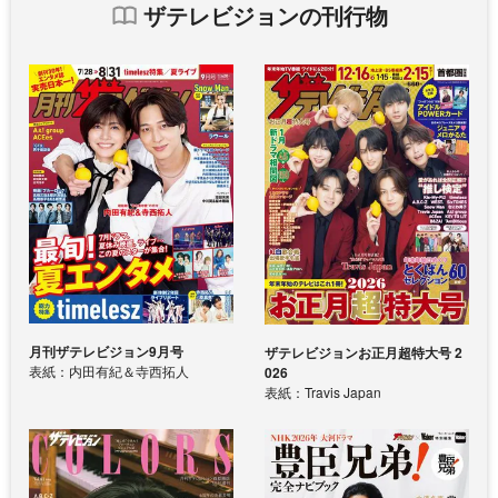
ザテレビジョンの刊行物
月刊ザテレビジョン9月号
ザテレビジョンお正月超特大号 2
表紙：内田有紀＆寺西拓人
026
表紙：Travis Japan