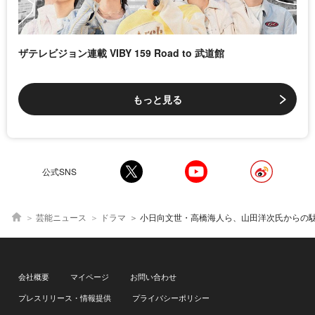
ザテレビジョン連載 VIBY 159 Road to 武道館
もっと見る
公式SNS
芸能ニュース
ドラマ
小日向文世・高橋海人ら、山田洋次氏からの駄目出しに面食らうもめげずに真向かう「かなりショックを受けた(笑)」＜わが家
会社概要
マイページ
お問い合わせ
プレスリリース・情報提供
プライバシーポリシー