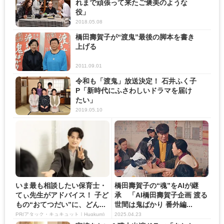
れまで頑張って来たご褒美のような
役」
2018.05.08
橋田壽賀子が“渡鬼”最後の脚本を書き
上げる
2011.09.01
令和も「渡鬼」放送決定！ 石井ふく子
P「新時代にふさわしいドラマを届け
たい」
2019.05.10
いま最も相談したい保育士・
橋田壽賀子の“魂”をAIが継
てぃ先生がアドバイス！ 子ど
承 「AI橋田壽賀子企画 渡る
もの“おてつだい”に、どん...
世間は鬼ばかり 番外編...
PR(アタック・キュキュット｜Hugkum)
2025.04.23