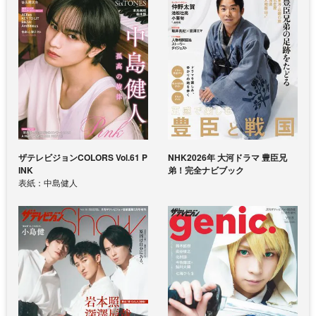
ザテレビジョンCOLORS Vol.61 P
NHK2026年 大河ドラマ 豊臣兄
INK
弟！完全ナビブック
表紙：中島健人