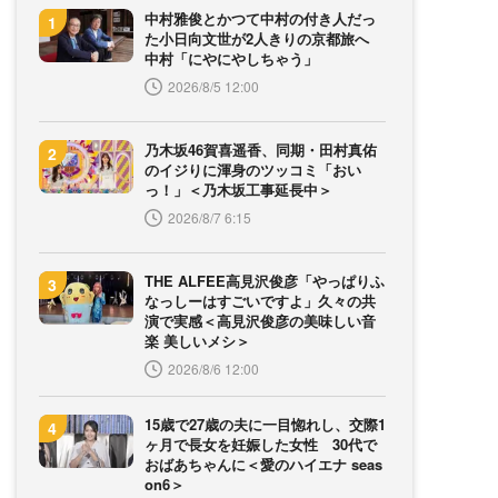
中村雅俊とかつて中村の付き人だっ
た小日向文世が2人きりの京都旅へ
中村「にやにやしちゃう」
2026/8/5 12:00
乃木坂46賀喜遥香、同期・田村真佑
のイジりに渾身のツッコミ「おい
っ！」＜乃木坂工事延長中＞
2026/8/7 6:15
THE ALFEE高見沢俊彦「やっぱりふ
なっしーはすごいですよ」久々の共
演で実感＜高見沢俊彦の美味しい音
楽 美しいメシ＞
2026/8/6 12:00
15歳で27歳の夫に一目惚れし、交際1
ヶ月で長女を妊娠した女性 30代で
おばあちゃんに＜愛のハイエナ seas
on6＞