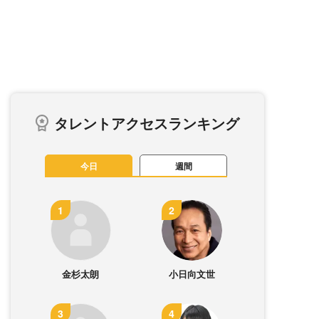
タレントアクセスランキング
今日
週間
金杉太朗
小日向文世