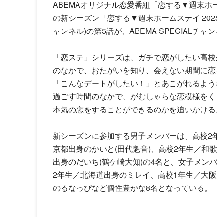
ABEMAオリジナル恋愛番組「恋する▼週末ホ
の新シーズン「恋する▼週末ホームステイ 2025冬」(
ャンネル)の第5話が、ABEMA SPECIALチ
「恋ステ」シリーズは、ガチで恋がしたい高校生
のなかで、おたがいを知り、会えない期間に恋を
「こんなデートがしたい！」とあこがれるよう
過ごす時間のなかで、がむしゃらな恋模様をく
本気の恋をすることができるのかを追いかける
新シーズンに参加する男子メンバーは、高校2
京都出身のかいと(田代魁音)、高校2年生／和
出身のだいち(鶴ケ崎大知)の4名と、女子メン
2年生／北海道出身のミレイ、高校1年生／大阪
のるなっぴなど個性豊かな8名となっている。