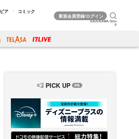
ビア
コミック
KADOKAWA Grou
p
PICK UP