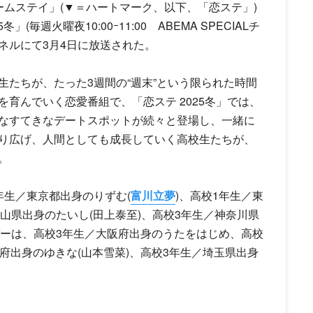
ームステイ」(▼＝ハートマーク、以下、「恋ステ」)
毎週火曜夜10:00ｰ11:00 ABEMA SPECIALチ
ャンネルにて3月4日に放送された。
たちが、たった3週間の“週末”という限られた時間
育んでいく恋愛番組で、「恋ステ 2025冬」では、
なすてきなデートスポットが続々と登場し、一緒に
り広げ、人間としても成長していく高校生たちが、
。
年生／東京都出身のりずむ(
富川立夢
)、高校1年生／東
歌山県出身のたいし(田上泰至)、高校3年生／神奈川県
バーは、高校3年生／大阪府出身のうたをはじめ、高校
府出身のゆきな(山本雪菜)、高校3年生／埼玉県出身