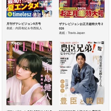
月刊ザテレビジョン9月号
ザテレビジョンお正月超特大号 2
表紙：内田有紀＆寺西拓人
026
表紙：Travis Japan