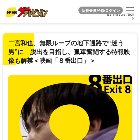
KADOKAWA Grou
KADOKAWA Grou
p
p
二宮和也、無限ループの地下通路で“迷う
男”に 脱出を目指し、孤軍奮闘する特報映
像も解禁＜映画「８番出口」＞