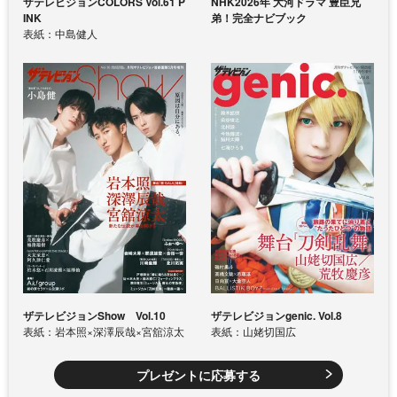
ザテレビジョンCOLORS Vol.61 P
NHK2026年 大河ドラマ 豊臣兄
INK
弟！完全ナビブック
表紙：中島健人
ザテレビジョンShow Vol.10
ザテレビジョンgenic. Vol.8
表紙：岩本照×深澤辰哉×宮舘涼太
表紙：山姥切国広
プレゼントに応募する