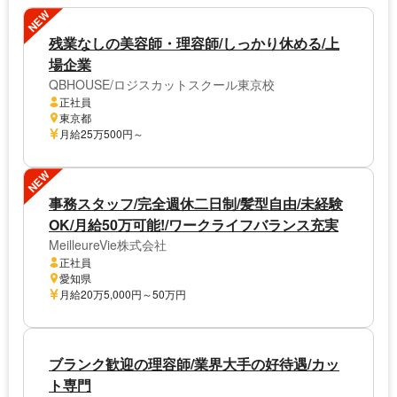
NEW
残業なしの美容師・理容師/しっかり休める/上
場企業
QBHOUSE/ロジスカットスクール東京校
正社員
東京都
月給25万500円～
NEW
事務スタッフ/完全週休二日制/髪型自由/未経験
OK/月給50万可能!/ワークライフバランス充実
MeilleureVie株式会社
正社員
愛知県
月給20万5,000円～50万円
ブランク歓迎の理容師/業界大手の好待遇/カッ
ト専門