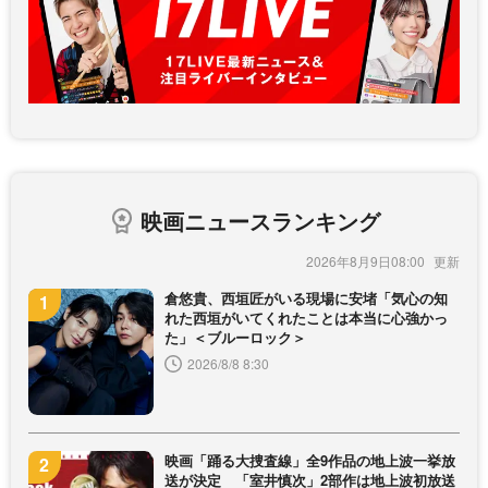
映画ニュースランキング
2026年8月9日08:00
倉悠貴、西垣匠がいる現場に安堵「気心の知
れた西垣がいてくれたことは本当に心強かっ
た」＜ブルーロック＞
2026/8/8 8:30
映画「踊る大捜査線」全9作品の地上波一挙放
送が決定 「室井慎次」2部作は地上波初放送