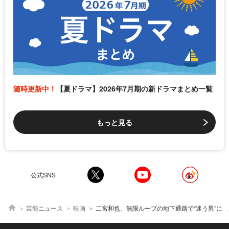
随時更新中！
【夏ドラマ】2026年7月期の新ドラマまとめ一覧
もっと見る
公式SNS
芸能ニュース
映画
二宮和也、無限ループの地下通路で“迷う男”に 脱出を目指し、孤軍奮闘する特報映像も解禁＜映画「８番出