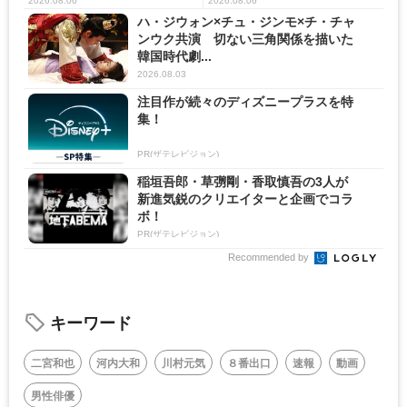
の...
2026.08.06
2026.08.06
ハ・ジウォン×チュ・ジンモ×チ・チャ
ンウク共演 切ない三角関係を描いた
韓国時代劇...
2026.08.03
注目作が続々のディズニープラスを特
集！
PR(ザテレビジョン)
稲垣吾郎・草彅剛・香取慎吾の3人が
新進気鋭のクリエイターと企画でコラ
ボ！
PR(ザテレビジョン)
Recommended by
キーワード
二宮和也
河内大和
川村元気
８番出口
速報
動画
男性俳優