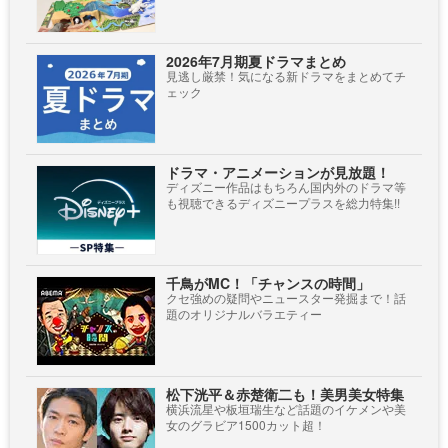
2026年7月期夏ドラマまとめ
見逃し厳禁！気になる新ドラマをまとめてチ
ェック
ドラマ・アニメーションが見放題！
ディズニー作品はもちろん国内外のドラマ等
も視聴できるディズニープラスを総力特集!!
千鳥がMC！「チャンスの時間」
クセ強めの疑問やニュースター発掘まで！話
題のオリジナルバラエティー
松下洸平＆赤楚衛二も！美男美女特集
横浜流星や板垣瑞生など話題のイケメンや美
女のグラビア1500カット超！