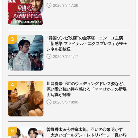
2026/8/7 17:26
“韓国ゾンビ映画”の金字塔 コン・ユ主演
「新感染 ファイナル・エクスプレス」がチャ
ンネル初放送
2026/8/7 11:17
川口春奈“和”のウェディングドレス姿など、
深い愛と強い絆を感じる「ママせか」の新場
面写真が到着
2026/8/6 10:00
曽野舜太＆今井竜太郎、互いの印象明かす
「大きいゴールデン・レトリバー」「良い匂