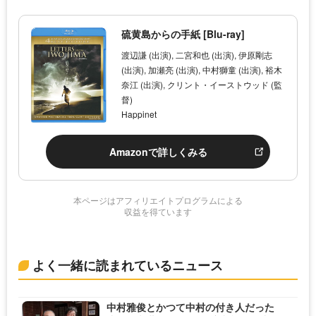
硫黄島からの手紙 [Blu-ray]
渡辺謙 (出演), 二宮和也 (出演), 伊原剛志
(出演), 加瀬亮 (出演), 中村獅童 (出演), 裕木
奈江 (出演), クリント・イーストウッド (監
督)
Happinet
Amazonで詳しくみる
本ページはアフィリエイトプログラムによる
収益を得ています
よく一緒に読まれているニュース
中村雅俊とかつて中村の付き人だった