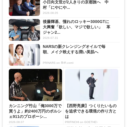
小日向文世が2人きりの京都旅へ 中
村「にやにや...
2026.08.05
後藤輝基、憧れのロッキー3000GTに
大興奮「欲しい、マジで欲しい」 革
ジャン2...
2026.07.31
NARSの新クレンジングオイルで毎
朝、メイク映えする潤い美肌へ
PR(NARS on 美的.com)
カンニング竹山「俺3000万で
【西野亮廣】つくりたいもの
買うよ」約2400万円のポルシ
を追求できる環境の作り方と
ェ911のプロポーシ...
は
2026.08.07
PR(FINCHI on GOETHE)