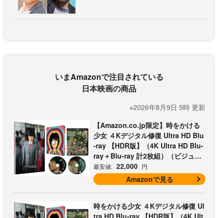
いまAmazonで注目されている
日本映画の商品
※2026年8月9日 5時 更新
【Amazon.co.jp限定】時をかける
少女 ４Kデジタル修復 Ultra HD Blu
-ray 【HDR版】（4K Ultra HD Blu-
ray＋Blu-ray 計2枚組）（ビジュア
ルシート3枚セット付）
22,000
最安値:
円
Amazonで見る
時をかける少女 ４Kデジタル修復 Ul
tra HD Blu-ray 【HDR版】（4K Ult