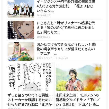
イ・ソジンと平均年齢76歳の韓国名優
4人による海外旅行記 「花よりおじ
いさん シ...
2026.08.07
にじさんじ・叶がリスナーへ感謝を伝
える「皆のおかげで幸せに過ごせまし
た」関わりの...
2026.08.01
おかたづけもできる点がうれしい！ 動
物の鳴き声やセリフが盛りだくさんの
「アニア ...
PR(タカラトミー｜Hugkum)
ずっと後をついてくる男性…
志田未来主演、“山×メシ”の
ストーカーか確認するために
新感覚グルメドラマ「下山メ
行った作者の行動に「まさか
シ」全8話＆「下山メシ 高...