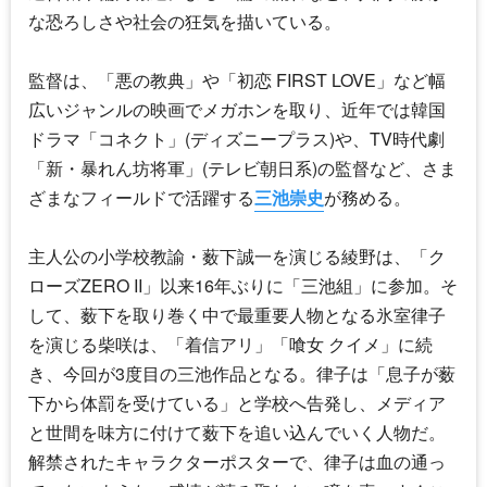
な恐ろしさや社会の狂気を描いている。
監督は、「悪の教典」や「初恋 FIRST LOVE」など幅
広いジャンルの映画でメガホンを取り、近年では韓国
ドラマ「コネクト」(ディズニープラス)や、TV時代劇
「新・暴れん坊将軍」(テレビ朝日系)の監督など、さま
ざまなフィールドで活躍する
三池崇史
が務める。
主人公の小学校教諭・薮下誠一を演じる綾野は、「ク
ローズZERO II」以来16年ぶりに「三池組」に参加。そ
して、薮下を取り巻く中で最重要人物となる氷室律子
を演じる柴咲は、「着信アリ」「喰女 クイメ」に続
き、今回が3度目の三池作品となる。律子は「息子が薮
下から体罰を受けている」と学校へ告発し、メディア
と世間を味方に付けて薮下を追い込んでいく人物だ。
解禁されたキャラクターポスターで、律子は血の通っ