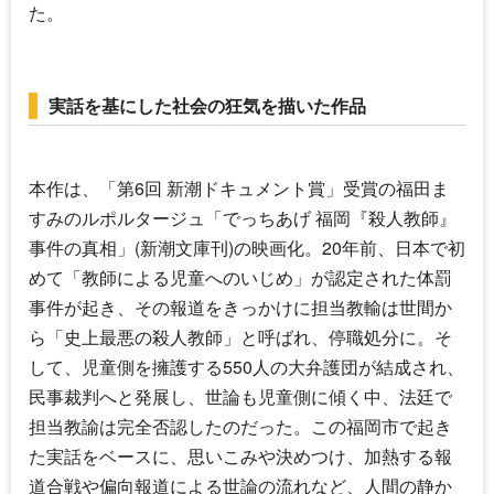
た。
実話を基にした社会の狂気を描いた作品
本作は、「第6回 新潮ドキュメント賞」受賞の福田ま
すみのルポルタージュ「でっちあげ 福岡『殺人教師』
事件の真相」(新潮文庫刊)の映画化。20年前、日本で初
めて「教師による児童へのいじめ」が認定された体罰
事件が起き、その報道をきっかけに担当教輸は世間か
ら「史上最悪の殺人教師」と呼ばれ、停職処分に。そ
して、児童側を擁護する550人の大弁護団が結成され、
民事裁判へと発展し、世論も児童側に傾く中、法廷で
担当教諭は完全否認したのだった。この福岡市で起き
た実話をベースに、思いこみや決めつけ、加熱する報
道合戦や偏向報道による世論の流れなど、人間の静か