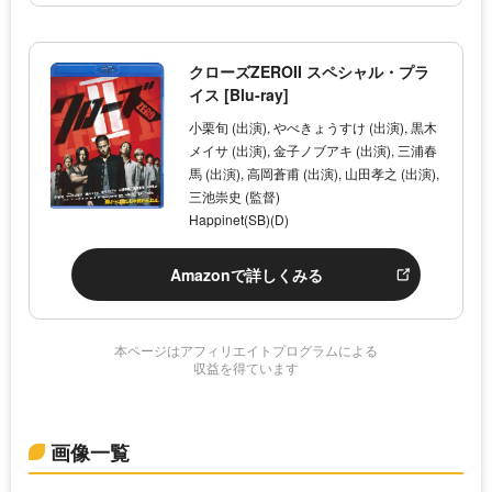
クローズZEROII スペシャル・プラ
イス [Blu-ray]
小栗旬 (出演), やべきょうすけ (出演), 黒木
メイサ (出演), 金子ノブアキ (出演), 三浦春
馬 (出演), 高岡蒼甫 (出演), 山田孝之 (出演),
三池崇史 (監督)
Happinet(SB)(D)
Amazonで詳しくみる
本ページはアフィリエイトプログラムによる
収益を得ています
画像一覧