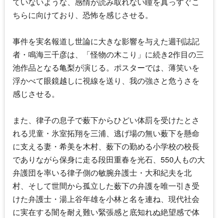
ていないような、感情が読み取れない瞳を真っすぐこ
ちらに向けており、恐怖を感じさせる。
事件を実名報道し世論に大きな影響を与えた週刊誌記
者・鳴海三千彦は、「怪物の木こり」に続き2作目の三
池作品となる亀梨が演じる。ポスターでは、薄笑いを
浮かべて眼鏡越しに視線を送り、我の強さと危うさを
感じさせる。
また、律子の息子で薮下からひどい体罰を受けたとさ
れる児童・氷室拓翔を三浦、逃げ場の無い薮下を懸命
に支える妻・希美を木村、薮下の勤める小学校の校長
でありながら保身に走る段田重春を光石、550人もの大
弁護団を率いる律子側の敏腕弁護士・大和紀夫を北
村、そして世間から孤立した薮下の弁護を唯一引き受
けた弁護士・湯上谷年雄を小林と名を連ね、現代社会
に実在する闇を耐え難い緊張感と底知れぬ絶望感で体