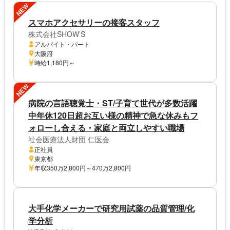
NEW
スマホアクセサリーの接客スタッフ
株式会社SHOW’S
アルバイト・パート
大阪府
時給1,180円～
NEW
病院の言語聴覚士・ST/子育て世代が多数活躍
中年休120日超お互い様の精神で急な休みもフ
ォローし合える・家庭と両立しやすい職場
社会医療法人財団 仁医会
正社員
東京都
年収350万2,800円～470万2,800円
大手化学メーカーで研究用試薬の品質管理/化
学分析