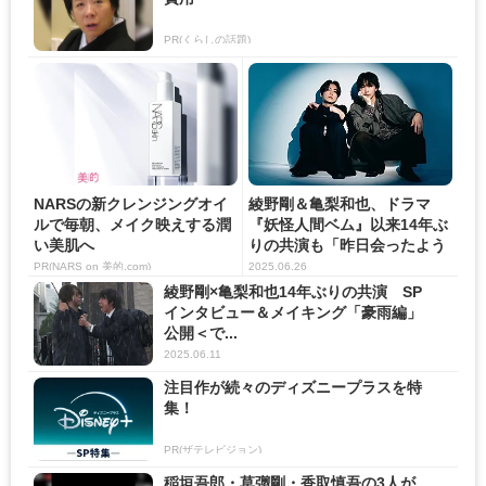
PR(くらしの話題)
NARSの新クレンジングオイ
綾野剛＆亀梨和也、ドラマ
ルで毎朝、メイク映えする潤
『妖怪人間ベム』以来14年ぶ
い美肌へ
りの共演も「昨日会ったよう
な...
PR(NARS on 美的.com)
2025.06.26
綾野剛×亀梨和也14年ぶりの共演 SP
インタビュー＆メイキング「豪雨編」
公開＜で...
2025.06.11
注目作が続々のディズニープラスを特
集！
PR(ザテレビジョン)
稲垣吾郎・草彅剛・香取慎吾の3人が