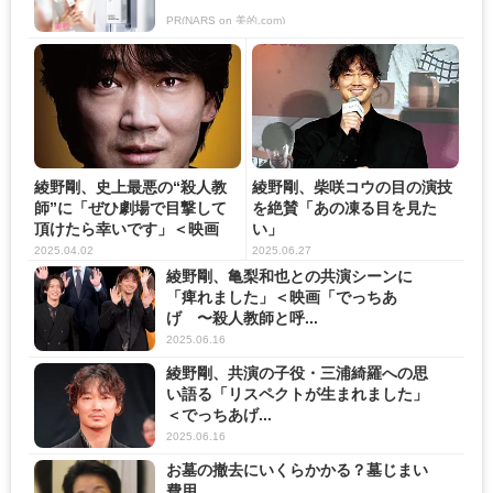
PR(NARS on 美的.com)
綾野剛、史上最悪の“殺人教
綾野剛、柴咲コウの目の演技
師”に「ぜひ劇場で目撃して
を絶賛「あの凍る目を見た
頂けたら幸いです」＜映画
い」
「で...
2025.04.02
2025.06.27
綾野剛、亀梨和也との共演シーンに
「痺れました」＜映画「でっちあ
げ 〜殺人教師と呼...
2025.06.16
綾野剛、共演の子役・三浦綺羅への思
い語る「リスペクトが生まれました」
＜でっちあげ...
2025.06.16
お墓の撤去にいくらかかる？墓じまい
費用