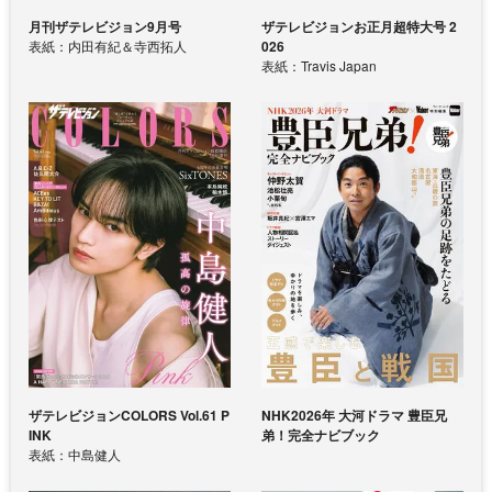
月刊ザテレビジョン9月号
ザテレビジョンお正月超特大号 2
表紙：内田有紀＆寺西拓人
026
表紙：Travis Japan
ザテレビジョンCOLORS Vol.61 P
NHK2026年 大河ドラマ 豊臣兄
INK
弟！完全ナビブック
表紙：中島健人