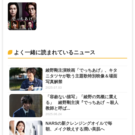
よく一緒に読まれているニュース
綾野剛主演映画「でっちあげ」、キタ
ニタツヤが歌う主題歌特別映像＆場面
写真解禁
2025.07.03
「容赦ない描写」「綾野の気概に震え
る」 綾野剛主演『でっちあげ ～殺人
教師と呼ば...
2025.06.24
NARSの新クレンジングオイルで毎
朝、メイク映えする潤い美肌へ