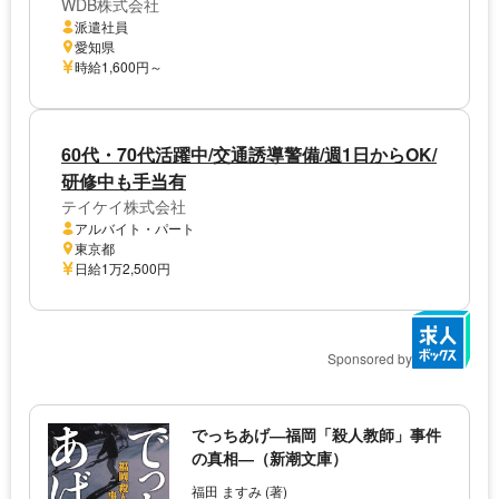
WDB株式会社
派遣社員
愛知県
時給1,600円～
60代・70代活躍中/交通誘導警備/週1日からOK/
研修中も手当有
テイケイ株式会社
アルバイト・パート
東京都
日給1万2,500円
Sponsored by
でっちあげ―福岡「殺人教師」事件
の真相―（新潮文庫）
福田 ますみ (著)