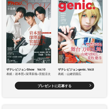
ザテレビジョンShow Vol.10
ザテレビジョンgenic. Vol.8
表紙：岩本照×深澤辰哉×宮舘涼太
表紙：山姥切国広
プレゼントに応募する