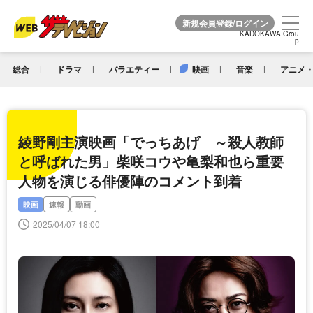
KADOKAWA Grou
KADOKAWA Grou
p
p
総合
ドラマ
バラエティー
映画
音楽
アニメ・
綾野剛主演映画「でっちあげ ～殺人教師
と呼ばれた男」柴咲コウや亀梨和也ら重要
人物を演じる俳優陣のコメント到着
映画
速報
動画
2025/04/07 18:00