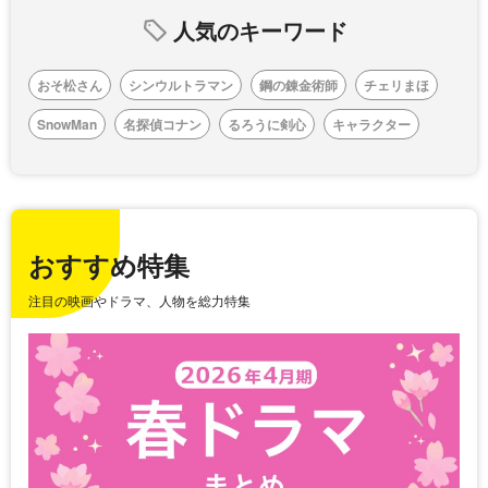
人気のキーワード
おそ松さん
シンウルトラマン
鋼の錬金術師
チェリまほ
SnowMan
名探偵コナン
るろうに剣心
キャラクター
おすすめ特集
注目の映画やドラマ、人物を総力特集