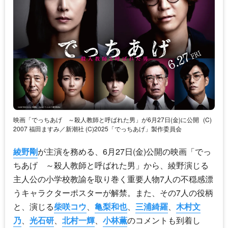
映画「でっちあげ ～殺人教師と呼ばれた男」が6月27日(金)に公開
(C)
2007 福田ますみ／新潮社 (C)2025「でっちあげ」製作委員会
綾野剛
が主演を務める、6月27日(金)公開の映画「でっ
ちあげ ～殺人教師と呼ばれた男」から、綾野演じる
主人公の小学校教諭を取り巻く重要人物7人の不穏感漂
うキャラクターポスターが解禁。また、その7人の役柄
と、演じる
柴咲コウ
、
亀梨和也
、
三浦綺羅
、
木村文
乃
、
光石研
、
北村一輝
、
小林薫
のコメントも到着し