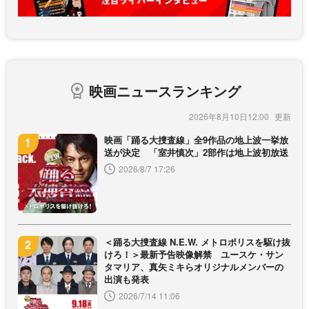
映画ニュースランキング
2026年8月10日12:00
映画「踊る大捜査線」全9作品の地上波一挙放
送が決定 「室井慎次」2部作は地上波初放送
2026/8/7 17:26
＜踊る大捜査線 N.E.W. メトロポリスを駆け抜
けろ！＞最新予告映像解禁 ユースケ・サン
タマリア、真矢ミキらオリジナルメンバーの
出演も発表
2026/7/14 11:06