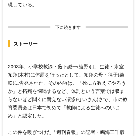
現している。
下に続きます
ストーリー
2003年、小学校教諭・薮下誠一(綾野)は、生徒・氷室
拓翔(木村)に体罰を行ったとして、拓翔の母・律子(柴
咲)に告発された。その内容は、「死に方教えてやろう
か」と拓翔を恫喝するなど、体罰という言葉では収ま
らないほど聞くに耐えない凄惨(せいさん)さで、市の教
育委員会は日本で初めて「教師による生徒へのいじ
め」と認定した。
この件を嗅ぎつけた「週刊春報」の記者・鳴海三千彦