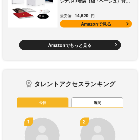
ジナル巾着袋（紐・ベージュ）付き
[Blu-ray]
14,520
最安値:
円
Amazonで見る
Amazonでもっと見る
タレントアクセスランキング
今日
週間