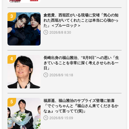
倉悠貴、西垣匠がいる現場に安堵「気心の知
れた西垣がいてくれたことは本当に心強かっ
た」＜ブルーロック＞
2026/8/8 8:30
長崎出身の福山雅治、“8月9日”への思い「生
きていることを非常に深く考えさせられる一
日」
2026/8/9 16:18
福原遥、福山雅治のサプライズ登壇に歓喜
「でぐっちゃんと『福山さん来てくださるか
なぁ』って言ってて(笑)」
2026/8/9 15:09