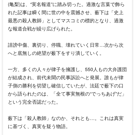
(亀梨)は、“実名報道”に踏み切った。過激な言葉で飾ら
れた記事は瞬く間に世の中を震撼させ、薮下は「史上
最悪の殺人教師」としてマスコミの標的となり、過激
な報道合戦が繰り広げられた。
誹謗中傷、裏切り、停職、壊れていく日常…次から次
へと底無しの絶望が薮下をすり潰していく。
一方、多くの人々が律子を擁護し、550人もの大弁護団
が結成され、前代未聞の民事訴訟へと発展。誰もが律
子側の勝利を切望し確信していたが、法廷で薮下の口
から語られたのは、「全て事実無根の“でっちあげ”だ」
という完全否認だった。
薮下は「殺人教師」なのか、それとも…。これは真実
に基づく、真実を疑う物語。