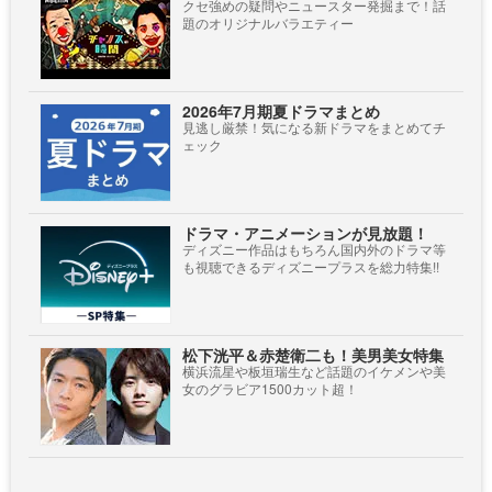
クセ強めの疑問やニュースター発掘まで！話
題のオリジナルバラエティー
2026年7月期夏ドラマまとめ
見逃し厳禁！気になる新ドラマをまとめてチ
ェック
ドラマ・アニメーションが見放題！
ディズニー作品はもちろん国内外のドラマ等
も視聴できるディズニープラスを総力特集!!
松下洸平＆赤楚衛二も！美男美女特集
横浜流星や板垣瑞生など話題のイケメンや美
女のグラビア1500カット超！