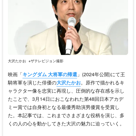
大沢たかお
※ザテレビジョン撮影
映画「
キングダム 大将軍の帰還
」(2024年公開)にて王
騎将軍を演じた俳優の
大沢たかお
。原作で描かれるキ
ャラクター像を忠実に再現し、圧倒的な存在感を示し
たことで、3月14日におこなわれた第48回日本アカデ
ミー賞では自身初となる最優秀助演男優賞を受賞し
た。本記事では、これまでさまざまな役柄を演じ、多
くの人の心を動かしてきた大沢の魅力に迫っていく。