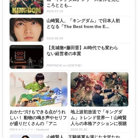
ころととも...
2026.07.16
山崎賢人、「キングダム」で日本人初
となる「The Best from the E...
2024.06.06
【見城徹×藤田晋】AI時代でも変わら
ない経営者の本質
PR(FINCHI on GOETHE)
おかたづけもできる点がうれ
地上波初放送で「キングダ
しい！ 動物の鳴き声やセリフ
ム」トレンド世界一！山崎賢
が盛りだくさんの「アニ
人らの本格アクションに視聴
ア ...
者驚...
PR(タカラトミー｜Hugkum)
2020.05.30
山崎賢人、王騎将軍を演じた大沢たか