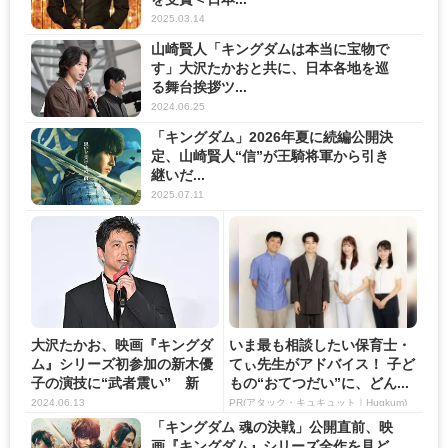
2025.03.14
山崎賢人「キングダムは本当に宝物で
す」大沢たかおと共に、日本各地を巡
る舞台挨拶ツ...
2024.06.25
「キングダム」2026年夏に続編公開決
定、山崎賢人“信”が王騎将軍から引き
継いだ...
2025.07.11
大沢たかお、映画『キングダ
いま最も相談したい保育士・
ム』シリーズ初参加の新木優
てぃ先生がアドバイス！ 子ど
子の演技に“武者震い” 新
もの“おてつだい”に、どん...
木...
2024.06.13
PR(アタック・キュキュット｜Hugkum)
「キングダム 魂の決戦」公開直前、映
画『キングダム』シリーズ全作を見ど