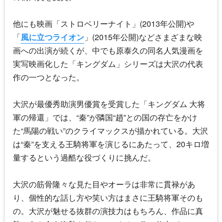
他にも映画「ストロベリーナイト」(2013年公開)や
「
風に立つライオン
」(2015年公開)などさまざまな映
画への出演が続くが、中でも原泰久の同名人気漫画を
実写映画化した「キングダム」シリーズは大沢の代表
作の一つとなった。
大沢が最優秀助演男優賞を受賞した「
キングダム 大将
軍の帰還
」では、“秦”が隣国“趙”との国の存亡をかけ
た“馬陽の戦い”のクライマックスが描かれている。大沢
は“秦”を支える王騎将軍を演じるにあたって、20キロ増
量するという過酷な役づくりに挑んだ。
大沢の筋骨隆々な見た目やオーラは非常に貫禄があ
り、個性的な話し方や笑い方はまさに王騎将軍そのも
の。大沢が魅せる抜群の演技力はもちろん、作品に真