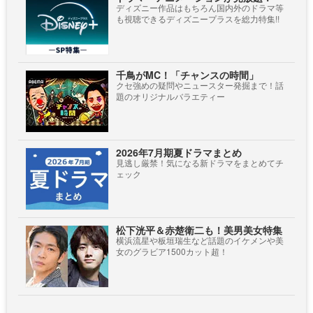
ディズニー作品はもちろん国内外のドラマ等
も視聴できるディズニープラスを総力特集!!
千鳥がMC！「チャンスの時間」
クセ強めの疑問やニュースター発掘まで！話
題のオリジナルバラエティー
2026年7月期夏ドラマまとめ
見逃し厳禁！気になる新ドラマをまとめてチ
ェック
松下洸平＆赤楚衛二も！美男美女特集
横浜流星や板垣瑞生など話題のイケメンや美
女のグラビア1500カット超！