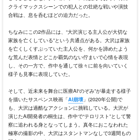
クライマックスシーンでの犯人との壮絶な戦いや演技
合戦は、息を呑むほどの迫力だった。
ちなみにこの2作品には、“大沢演じる主人公が大切な
家族を亡くしている”という共通点がある。大沢は家族
を亡くしくすぶっていた主人公を、何かを諦めたよう
な荒んだ表情とどこか覇気のない佇まいで心情を表現
し、その一方で、作中を通して徐々に前を向いていく
様子も見事に表現していた。
そして、近未来を舞台に医療AI“のぞみ”が暴走する様子
を描いたサスペンス映画「
AI崩壊
」(2020年公開)で
も、大沢は過酷なアクションに挑戦している。大沢が
演じたAI開発者の桐生は、作中で“テロリスト”として警
察に追われる身となってしまう。真冬におこなわれた
極寒の撮影の中、大沢はスタントマンなしで3週間もの