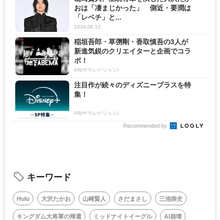
おは「凄まじかった」 側近・要潤は
「レベチ」と...
2024.06.13
稲垣吾郎・草彅剛・香取慎吾の3人が
新進気鋭のクリエイターと企画でコラ
ボ！
PR(ザテレビジョン)
注目作が続々のディズニープラスを特
集！
PR(ザテレビジョン)
Recommended by
キーワード
Hulu
大沢たかお
山崎賢人
さだまさし
三池崇史
キングダム大将軍の帰還
ミッドナイトイーグル
AI崩壊