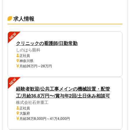
求人情報
NEW
クリニックの看護師/日勤常勤
しのはら眼科
正社員
神奈川県
月給26万円～28万円
NEW
経験者歓迎/公共工事メインの機械設置・配管
工/月給36.8万円〜/賞与年2回/土日休み相談可
株式会社石井重工
正社員
大阪府
月給36万8,000円～41万4,000円