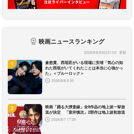
映画ニュースランキング
2026年8月8日21:00
倉悠貴、西垣匠がいる現場に安堵「気心の知
れた西垣がいてくれたことは本当に心強かっ
た」＜ブルーロック＞
2026/8/8 8:30
映画「踊る大捜査線」全9作品の地上波一挙放
送が決定 「室井慎次」2部作は地上波初放送
2026/8/7 17:26