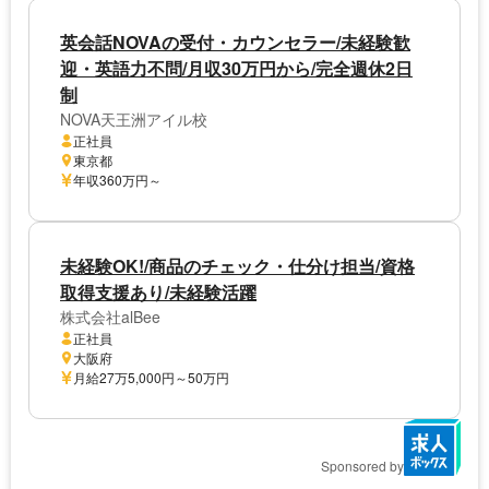
英会話NOVAの受付・カウンセラー/未経験歓
迎・英語力不問/月収30万円から/完全週休2日
制
NOVA天王洲アイル校
正社員
東京都
年収360万円～
未経験OK!/商品のチェック・仕分け担当/資格
取得支援あり/未経験活躍
株式会社alBee
正社員
大阪府
月給27万5,000円～50万円
Sponsored by