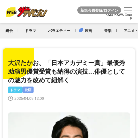
KADOKAWA Grou
KADOKAWA Grou
p
p
総合
ドラマ
バラエティー
映画
音楽
アニメ・
大沢たかお、「日本アカデミー賞」最優秀
助演男優賞受賞も納得の演技…俳優として
の魅力を改めて紐解く
ドラマ
映画
2025/04/09 12:00