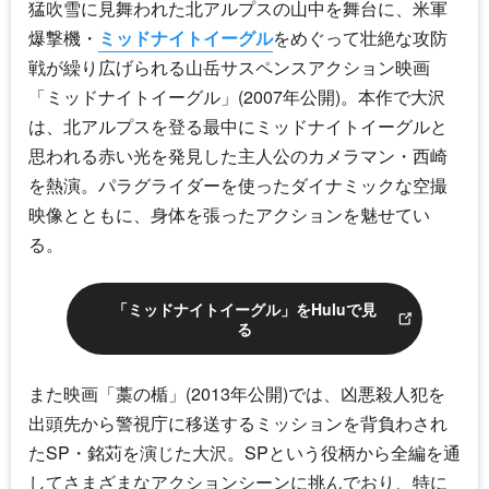
猛吹雪に見舞われた北アルプスの山中を舞台に、米軍
爆撃機・
ミッドナイトイーグル
をめぐって壮絶な攻防
戦が繰り広げられる山岳サスペンスアクション映画
「
ミッドナイトイーグル
」(2007年公開)。本作で大沢
は、北アルプスを登る最中に
ミッドナイトイーグル
と
思われる赤い光を発見した主人公のカメラマン・西崎
を熱演。パラグライダーを使ったダイナミックな空撮
映像とともに、身体を張ったアクションを魅せてい
る。
「ミッドナイトイーグル」をHuluで見
る
また映画「藁の楯」(2013年公開)では、凶悪殺人犯を
出頭先から警視庁に移送するミッションを背負わされ
たSP・銘苅を演じた大沢。SPという役柄から全編を通
してさまざまなアクションシーンに挑んでおり、特に