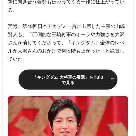
摯に向き合う姿勢も伝わってくる一作に仕上がってい
る。
実際、第48回日本アカデミー賞に出席した主演の山崎
賢人も、「圧倒的な王騎将軍のオーラや力強さを大沢
さんが演じてくださって、『キングダム』全体のレベ
ルが大沢さんのおかげで何段階も上がった」と絶賛し
ていた。
「キングダム 大将軍の帰還」をHulu
で見る