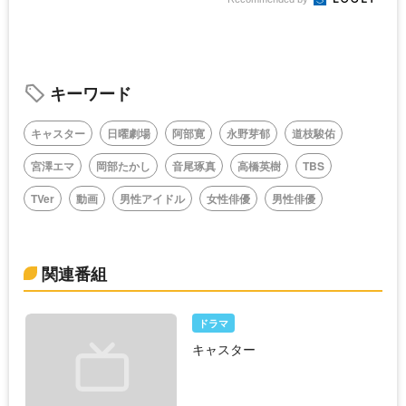
キーワード
キャスター
日曜劇場
阿部寛
永野芽郁
道枝駿佑
宮澤エマ
岡部たかし
音尾琢真
高橋英樹
TBS
TVer
動画
男性アイドル
女性俳優
男性俳優
関連番組
ドラマ
キャスター