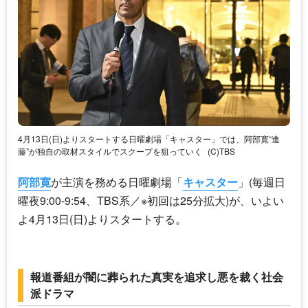
4月13日(日)よりスタートする日曜劇場「キャスター」では、阿部寛“進
藤”が独自の取材スタイルでスクープを狙っていく
(C)TBS
阿部寛
が主演を務める日曜劇場「
キャスター
」(毎週日
曜夜9:00-9:54、TBS系／※初回は25分拡大)が、いよい
よ4月13日(日)よりスタートする。
報道番組が闇に葬られた真実を追求し悪を裁く社会
派ドラマ