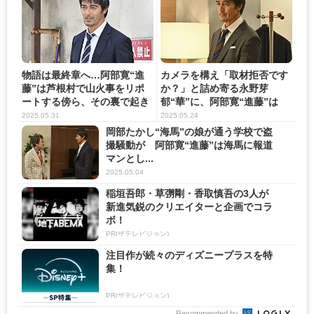
物語は最終章へ…阿部寛“進
カメラを構え「取材拒否です
藤”は芦根村で山火事をリポ
か？」と詰め寄る永野芽
ートする傍ら、その裏で起き
郁“華”に、阿部寛“進藤”は
た...
「生...
2025.05.31
2025.05.24
岡部たかし“海馬”の娘が通う学校で盗
撮騒動が 阿部寛“進藤”は海馬に報道
マンとし...
2025.05.04
稲垣吾郎・草彅剛・香取慎吾の3人が
新進気鋭のクリエイターと企画でコラ
ボ！
PR(ザテレビジョン)
注目作が続々のディズニープラスを特
集！
PR(ザテレビジョン)
Recommended by