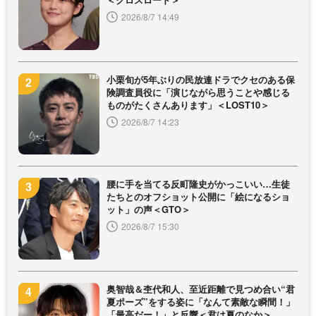
2026/8/7 14:49
小栗旬が5年ぶりの民放連ドラでクセのある保
険調査員役に「演じながら思うことや感じる
ものがたくさんあります」＜LOST10＞
2026/8/7 14:23
腰に手を当てる反町隆史がかっこいい…生徒
たちとのオフショット公開に「絵になるショ
ット」の声＜GTO＞
2026/8/7 15:30
奥智哉＆杢代和人、至近距離で見つめ合い“君
夏ポーズ”をする姿に「なんて素敵な瞬間！」
「最高だー！」と反響＜君は夏のなか＞