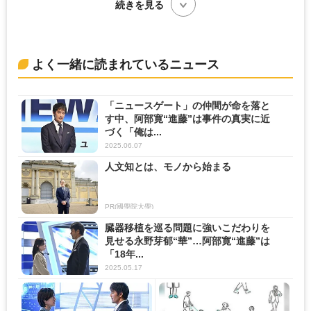
続きを見る
よく一緒に読まれているニュース
「ニュースゲート」の仲間が命を落と
す中、阿部寛“進藤”は事件の真実に近
づく「俺は...
2025.06.07
人文知とは、モノから始まる
PR(國學院大學)
臓器移植を巡る問題に強いこだわりを
見せる永野芽郁“華”…阿部寛“進藤”は
「18年...
2025.05.17