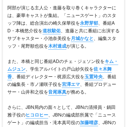
阿部が演じる主人公・進藤を取り巻くキャラクターに
は、豪華キャストが集結。「ニュースゲート」のスタ
ッフ陣は、総合演出の崎久保華役を
永野芽郁
、番組A
D・本橋悠介役を
道枝駿佑
、進藤と共に番組に出演する
サブ
キャスター
・小池奈美役を
月城かなと
、編集スタ
ッフ・尾野順也役を
木村達成
が演じる。
また、本橋と同じ番組ADのチェ・ジェソン役を
キム・
ムジュン
、学生アルバイトの戸山紗矢役を
佐々木舞
香
、番組ディレクター・梶原広大役を
玉置玲央
、番組
の編集長・市ノ瀬咲子役を
宮澤エマ
、番組プロデュー
サー・山井和之役を
音尾琢真
が務める。
さらに、JBN局内の面々として、JBNの清掃員・鍋田
雅子役の
ヒコロヒー
、JBNの編成部所属で「ニュース
ゲート」の編成担当・滝本真司役の
加藤晴彦
、JBNの