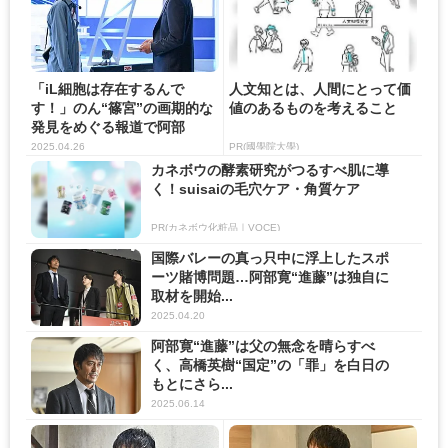
「iL細胞は存在するんで
人文知とは、人間にとって価
す！」のん“篠宮”の画期的な
値のあるものを考えること
発見をめぐる報道で阿部
寛“進...
2025.04.26
PR(國學院大學)
カネボウの酵素研究がつるすべ肌に導
く！suisaiの毛穴ケア・角質ケア
PR(カネボウ化粧品｜VOCE)
国際バレーの真っ只中に浮上したスポ
ーツ賭博問題…阿部寛“進藤”は独自に
取材を開始...
2025.04.20
阿部寛“進藤”は父の無念を晴らすべ
く、高橋英樹“国定”の「罪」を白日の
もとにさら...
2025.06.14