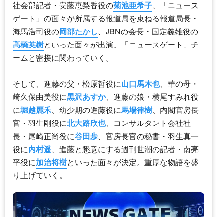
社会部記者・安藤恵梨香役の
菊池亜希子
、「ニュース
ゲート」の面々が所属する報道局を束ねる報道局長・
海馬浩司役の
岡部たかし
、JBNの会長・国定義雄役の
高橋英樹
といった面々が出演。「ニュースゲート」チ
ームと密接に関わっていく。
そして、進藤の父・松原哲役に
山口馬木也
、華の母・
崎久保由美役に
黒沢あすか
、進藤の娘・横尾すみれ役
に
堀越麗禾
、幼少期の進藤役に
馬場律樹
、内閣官房長
官・羽生剛役に
北大路欣也
、コンサルタント会社社
長・尾崎正尚役に
谷田歩
、官房長官の秘書・羽生真一
役に
内村遥
、進藤と懇意にする週刊世潮の記者・南亮
平役に
加治将樹
といった面々が決定。重厚な物語を盛
り上げていく。