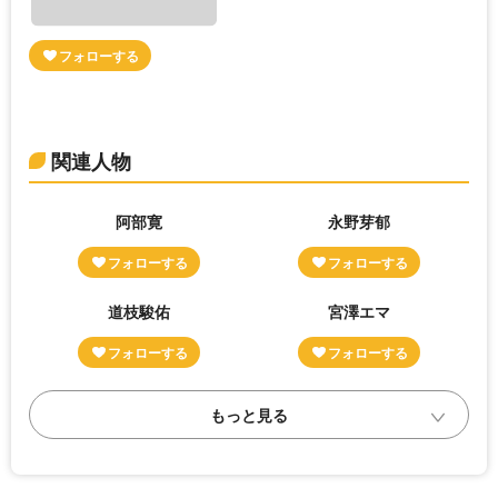
関連人物
阿部寛
永野芽郁
道枝駿佑
宮澤エマ