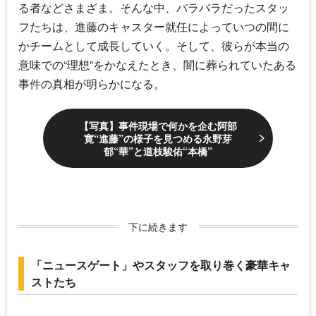
る者などさまざま。そんな中、バラバラだったスタッ
フたちは、進藤の
キャスター
就任によっていつの間に
かチームとして成長していく。そして、彼らが本当の
意味での“理想”をかなえたとき、闇に葬られていたある
事件の真相が明らかになる。
【写真】事件現場で何かを企む阿部
寛“進藤”の様子を見つめる永野芽
郁“華”と道枝駿佑“本橋”
下に続きます
「ニュースゲート」やスタッフを取り巻く豪華キャ
ストたち