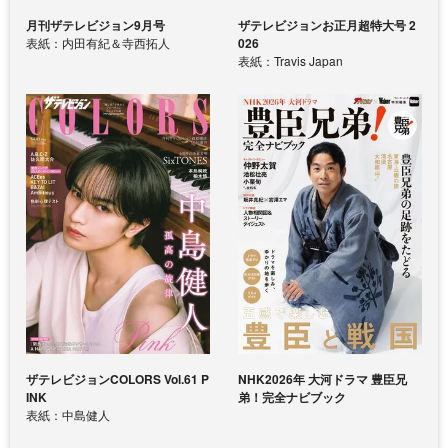
月刊ザテレビジョン9月号
ザテレビジョンお正月超特大号 2
表紙：内田有紀＆寺西拓人
026
表紙：Travis Japan
ザテレビジョンCOLORS Vol.61 P
NHK2026年 大河ドラマ 豊臣兄
INK
弟！完全ナビブック
表紙：中島健人