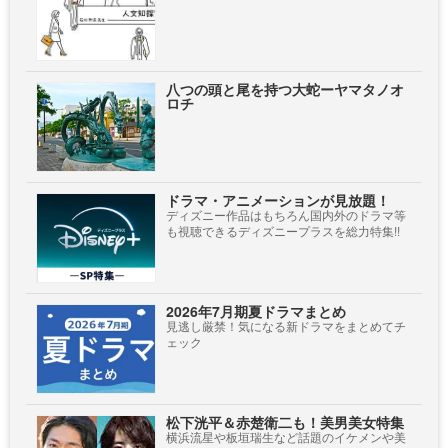
八つの頭と尾を持つ大蛇ーヤマタノオ
ロチ
ドラマ・アニメーションが見放題！
ディズニー作品はもちろん国内外のドラマ等
も視聴できるディズニープラスを総力特集!!
2026年7月期夏ドラマまとめ
見逃し厳禁！気になる新ドラマをまとめてチ
ェック
松下洸平＆赤楚衛二も！美男美女特集
横浜流星や板垣瑞生など話題のイケメンや美