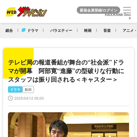
KADOKAWA Grou
KADOKAWA Grou
p
p
総合
ドラマ
バラエティー
映画
音楽
アニメ・
テレビ局の報道番組が舞台の“社会派”ドラ
マが開幕 阿部寛“進藤”の型破りな行動に
スタッフは振り回される＜キャスター＞
ドラマ
動画
2025/04/12 06:00