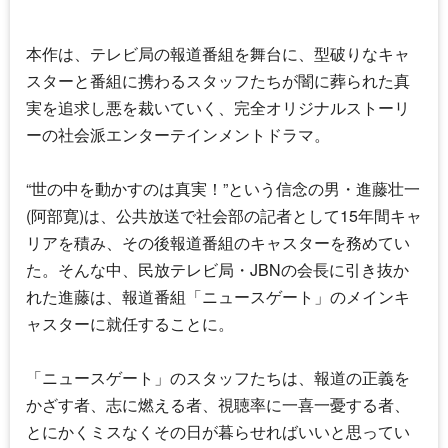
本作は、テレビ局の報道番組を舞台に、型破りな
キャ
スター
と番組に携わるスタッフたちが闇に葬られた真
実を追求し悪を裁いていく、完全オリジナルストーリ
ーの社会派エンターテインメントドラマ。
“世の中を動かすのは真実！”という信念の男・進藤壮一
(
阿部寛
)は、公共放送で社会部の記者として15年間キャ
リアを積み、その後報道番組の
キャスター
を務めてい
た。そんな中、民放テレビ局・JBNの会長に引き抜か
れた進藤は、報道番組「ニュースゲート」のメイン
キ
ャスター
に就任することに。
「ニュースゲート」のスタッフたちは、報道の正義を
かざす者、志に燃える者、視聴率に一喜一憂する者、
とにかくミスなくその日が暮らせればいいと思ってい