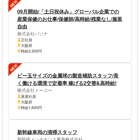
NEW
09月開始/「土日祝休み」グローバル企業での
産業保健のお仕事/保健師/高時給/残業なし/服装
自由
株式会社パソナ
正社員
大阪府
時給2,300円
NEW
ビー玉サイズの金属球の製造補助スタッフ/長
く働ける環境で定着率 稼げる2交替&高時給!
株式会社トーコー
派遣社員
大阪府
時給1,600円
新幹線車両の清掃スタッフ
新幹線メンテナンス東海株式会社