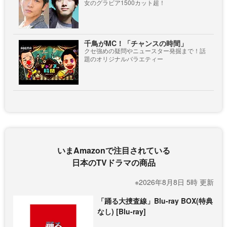
女のグラビア1500カット超！
千鳥がMC！「チャンスの時間」
クセ強めの疑問やニュースター発掘まで！話
題のオリジナルバラエティー
いまAmazonで注目されている
日本のTVドラマの商品
※2026年8月8日 5時 更新
「踊る大捜査線」Blu-ray BOX(特典
なし) [Blu-ray]