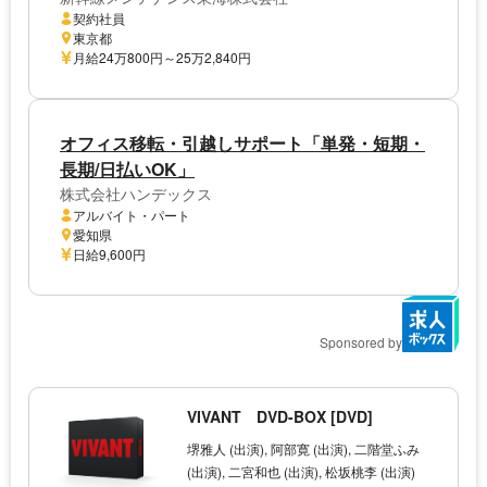
契約社員
東京都
月給24万800円～25万2,840円
オフィス移転・引越しサポート「単発・短期・
長期/日払いOK」
株式会社ハンデックス
アルバイト・パート
愛知県
日給9,600円
Sponsored by
VIVANT DVD-BOX [DVD]
堺雅人 (出演), 阿部寛 (出演), 二階堂ふみ
(出演), 二宮和也 (出演), 松坂桃李 (出演)