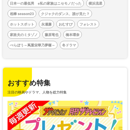
日本一の最低男 ※私の家族はニセモノだった
横浜流星
相棒 season23
クジャクのダンス、誰が見た？
ホットスポット
永瀬廉
おむすび
フォレスト
家政夫のミタゾノ
藤原竜也
橋本環奈
べらぼう～蔦重栄華乃夢噺～
冬ドラマ
おすすめ特集
注目の映画やドラマ、人物を総力特集