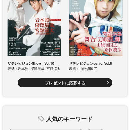
ザテレビジョンShow Vol.10
ザテレビジョンgenic. Vol.8
表紙：岩本照×深澤辰哉×宮舘涼太
表紙：山姥切国広
プレゼントに応募する
人気のキーワード