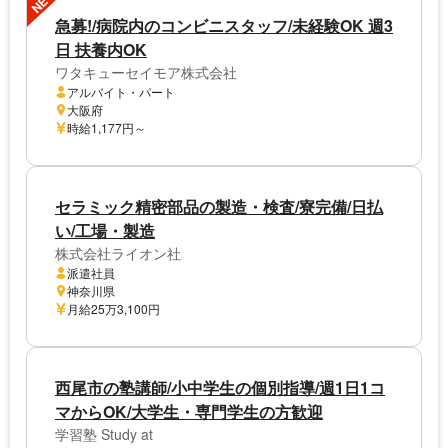
NEW
急募!/病院内のコンビニスタッフ/未経験OK 週3
日 扶養内OK
ワタキューセイモア株式会社
アルバイト・パート
大阪府
時給1,177円～
セラミック精密部品の製造・検査/寮完備/日払
い/工場・製造
株式会社ライオン社
派遣社員
神奈川県
月給25万3,100円
西尾市の塾講師/小中学生の個別指導/週1日1コ
マからOK/大学生・専門学生の方歓迎
学習塾 Study at