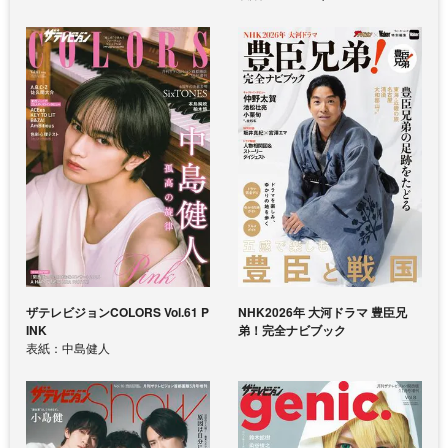
ザテレビジョンCOLORS Vol.61 P
NHK2026年 大河ドラマ 豊臣兄
INK
弟！完全ナビブック
表紙：中島健人