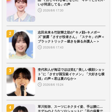
いが同居してる」の声
2026/8/6 17:30
志田未来＆竹財輝之助が“キメ顔×キメポー
ズ”披露「さすが役者さん」「ステキ」の声＜
ブラックトリック～裁きを操る弁護人～＞
2026/8/6 17:43
杢代和人が海辺でほほ笑む“美しい横顔ショッ
ト”に「さすが国宝級イケメン」「大好きな横
顔」の声＜君は夏のなか＞
2026/8/6 15:24
草川拓弥、スーツにネクタイ姿、手は腰に…
モデルのようなソロショットに「目の保養で