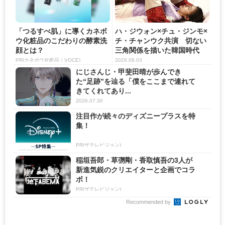
「つるすべ肌」に導くカネボ
ハ・ジウォン×チュ・ジンモ×
ウ化粧品のこだわりの酵素洗
チ・チャンウク共演 切ない
顔とは？
三角関係を描いた韓国時代
劇...
PR(カネボウ化粧品｜VOCE)
2026.08.03
にじさんじ・甲斐田晴が歩んでき
た“足跡”を辿る「僕をここまで連れて
きてくれてあり...
2026.07.30
注目作が続々のディズニープラスを特
集！
PR(ザテレビジョン)
稲垣吾郎・草彅剛・香取慎吾の3人が
新進気鋭のクリエイターと企画でコラ
ボ！
PR(ザテレビジョン)
Recommended by