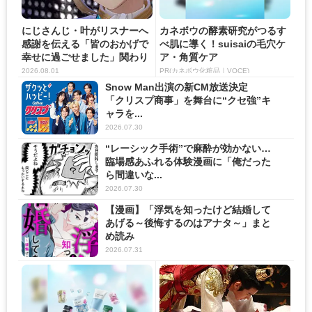
にじさんじ・叶がリスナーへ
カネボウの酵素研究がつるす
感謝を伝える「皆のおかげで
べ肌に導く！suisaiの毛穴ケ
幸せに過ごせました」関わり
ア・角質ケア
の...
2026.08.01
PR(カネボウ化粧品｜VOCE)
Snow Man出演の新CM放送決定
「クリスプ商事」を舞台に“クセ強”キ
ャラを...
2026.07.30
“レーシック手術”で麻酔が効かない…
臨場感あふれる体験漫画に「俺だった
ら間違いな...
2026.07.30
【漫画】「浮気を知ったけど結婚して
あげる～後悔するのはアナタ～」まと
め読み
2026.07.31