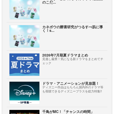
のこだ...
カネボウの酵素研究がつるすべ肌に導
く！s...
2026年7月期夏ドラマまとめ
見逃し厳禁！気になる新ドラマをまとめてチ
ェック
ドラマ・アニメーションが見放題！
ディズニー作品はもちろん国内外のドラマ等
も視聴できるディズニープラスを総力特集!!
千鳥がMC！「チャンスの時間」