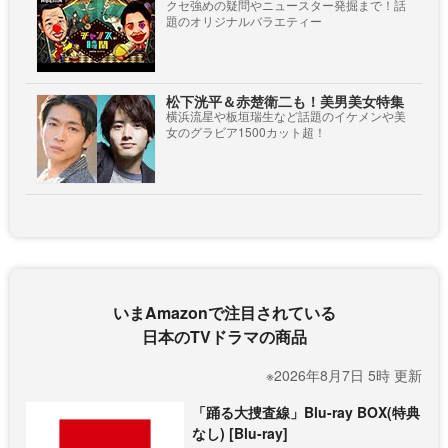
クセ強めの疑問やニュースター発掘まで！話
題のオリジナルバラエティー
松下洸平＆赤楚衛二も！美男美女特集
横浜流星や板垣瑞生など話題のイケメンや美
女のグラビア1500カット超！
いまAmazonで注目されている
日本のTVドラマの商品
※2026年8月7日 5時 更新
「踊る大捜査線」Blu-ray BOX(特典
なし) [Blu-ray]