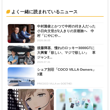
よく一緒に読まれているニュース
中村雅俊とかつて中村の付き人だった
小日向文世が2人きりの京都旅へ 中
村「にやにや...
2026.08.05
後藤輝基、憧れのロッキー3000GTに
大興奮「欲しい、マジで欲しい」 革
ジャン2...
2026.07.31
シェア別荘「COCO VILLA Owners」
3選
PR(COCO VILLA on GOETHE)