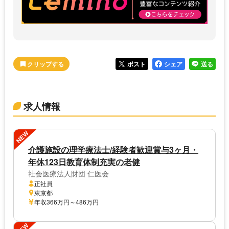
ポスト
シェア
送る
求人情報
NEW
介護施設の理学療法士/経験者歓迎賞与3ヶ月・
年休123日教育体制充実の老健
社会医療法人財団 仁医会
正社員
東京都
年収366万円～486万円