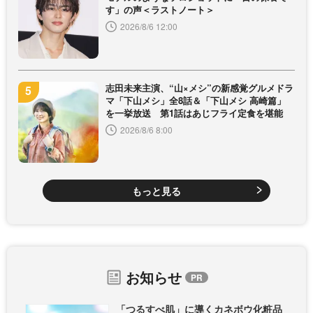
す」の声＜ラストノート＞
2026/8/6 12:00
志田未来主演、“山×メシ”の新感覚グルメドラ
マ「下山メシ」全8話＆「下山メシ 高崎篇」
を一挙放送 第1話はあじフライ定食を堪能
2026/8/6 8:00
もっと見る
お知らせ
「つるすべ肌」に導くカネボウ化粧品