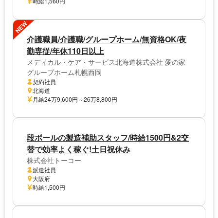
時給1,560円
NEW
介護職員/介護職/グループホーム/無資格OK/夜
勤専従/年休110日以上
メディカル・ケア・サービス北海道株式会社 愛の家
グループホーム札幌西岡
契約社員
北海道
月給24万9,600円～26万8,800円
段ボールの製造補助スタッフ/時給1500円&2交
替で効率よく稼ぐ!土日祝休み
株式会社トーコー
派遣社員
大阪府
時給1,500円