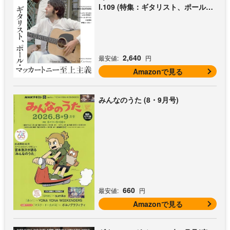
l.109 (特集：ギタリスト、ポール・
マッカートニー至上主義 / 特別付録
歌本小冊子：ザ・ビートルズ〜ポー
ル・マッカートニー・アコギ名曲選)
2,640
最安値:
円
Amazonで見る
みんなのうた (8・9月号)
660
最安値:
円
Amazonで見る