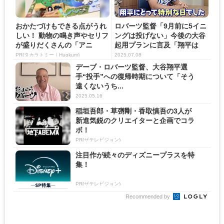
おかたづけもできる点がうれ
ロバーツ監督「9月前に5イニ
しい！ 動物の鳴き声やセリフ
ングは投げない」今後の大谷
が盛りだくさんの「アニ
起用プランに言及「翔平は
ア ...
我...
PR(タカラトミー｜Hugkum)
2025.07.08
デーブ・ロバーツ監督、大谷翔平選
手“投手”への復帰時期について「そう
遠くないうち...
2025.05.16
稲垣吾郎・草彅剛・香取慎吾の3人が
新進気鋭のクリエイターと企画でコラ
ボ！
PR(ザテレビジョン)
注目作が続々のディズニープラスを特
集！
PR(ザテレビジョン)
Recommended by