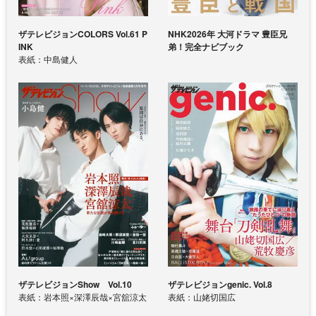
ザテレビジョンCOLORS Vol.61 P
NHK2026年 大河ドラマ 豊臣兄
INK
弟！完全ナビブック
表紙：中島健人
ザテレビジョンShow Vol.10
ザテレビジョンgenic. Vol.8
表紙：岩本照×深澤辰哉×宮舘涼太
表紙：山姥切国広