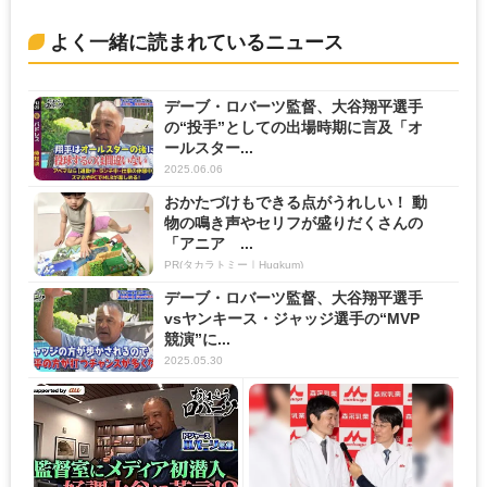
よく一緒に読まれているニュース
デーブ・ロバーツ監督、大谷翔平選手
の“投手”としての出場時期に言及「オ
ールスター...
2025.06.06
おかたづけもできる点がうれしい！ 動
物の鳴き声やセリフが盛りだくさんの
「アニア ...
PR(タカラトミー｜Hugkum)
デーブ・ロバーツ監督、大谷翔平選手
vsヤンキース・ジャッジ選手の“MVP
競演”に...
2025.05.30