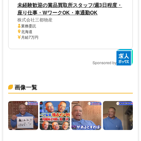
未経験歓迎の賞品買取所スタッフ/週3日程度・
座り仕事・WワークOK・車通勤OK
株式会社三都物産
業務委託
北海道
月給7万円
Sponsored by
画像一覧