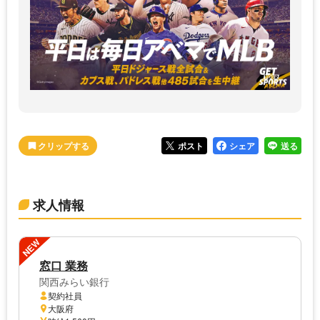
ポスト
シェア
送る
求人情報
NEW
窓口 業務
関西みらい銀行
契約社員
大阪府