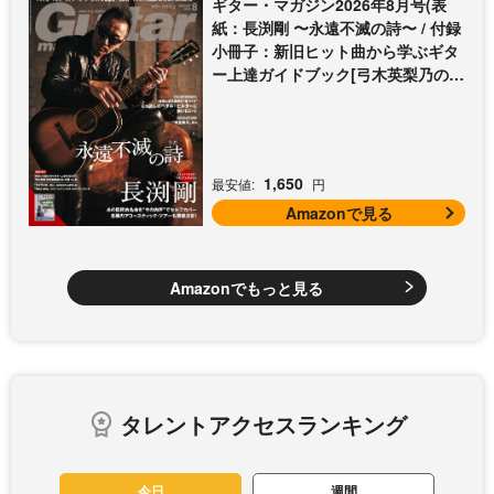
ギター・マガジン2026年8月号(表
紙：長渕剛 〜永遠不滅の詩〜 / 付録
小冊子：新旧ヒット曲から学ぶギタ
ー上達ガイドブック[弓木英梨乃の放
課後エレキ部 Vol.9])
1,650
最安値:
円
Amazonで見る
Amazonでもっと見る
タレントアクセスランキング
今日
週間