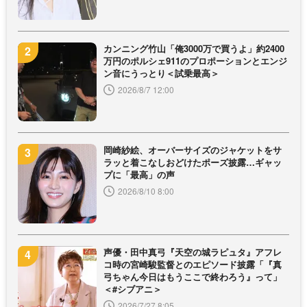
カンニング竹山「俺3000万で買うよ」約2400
万円のポルシェ911のプロポーションとエンジ
ン音にうっとり＜試乗最高＞
2026/8/7 12:00
岡崎紗絵、オーバーサイズのジャケットをサ
ラッと着こなしおどけたポーズ披露…ギャッ
プに「最高」の声
2026/8/10 8:00
声優・田中真弓『天空の城ラピュタ』アフレ
コ時の宮崎駿監督とのエピソード披露「『真
弓ちゃん今日はもうここで終わろう』って」
＜#シブアニ＞
2026/7/27 8:05