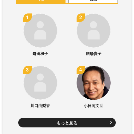
鎌田楓子
膳場貴子
川口由梨香
小日向文世
もっと見る