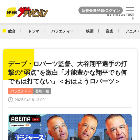
KADOKAWA Grou
KADOKAWA Grou
p
p
総合
ドラマ
バラエティー
映画
音楽
アニメ・
デーブ・ロバーツ監督、大谷翔平選手の打
撃の“弱点”を激白「才能豊かな翔平でも何
でもは打てない」＜おはようロバーツ＞
バラエティー
芸能一般
2025/04/18 13:00