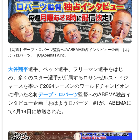
【写真】デーブ・ロバーツ監督へのABEMA独占インタビュー企画「おは
ようロバーツ」
(C)AbemaTV,Inc.
大谷翔平
選手、ベッツ選手、フリーマン選手をはじ
め、多くのスター選手が所属するロサンゼルス・ドジ
ャースを率いて2024シーズンのワールドチャンピオン
に導いた名将
デーブ・ロバーツ
監督へのABEMA独占イ
ンタビュー企画「おはようロバーツ」#1が、ABEMAに
て4月14日に放送された。