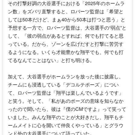
その打撃好調の大谷選手における「2025年のホームラ
ン数」をズバリ直撃すると、ロバーツ監督は「希望と
しては50本だけど、まぁ40から50本は打つと思う」と
予想する一方で、ロバーツ監督は、大谷選手の“弱点”と
して、「彼の弱点があるとすれば、何でも打てると思
っている。だから、ゾーンを広げだすと打撃に苦労す
るようになる。いくら才能豊かな翔平でも、何でも打
てるなんてことはない」と打ち明ける。
加えて、大谷選手がホームランを放った後に披露し、
チームにも浸透している「デコルテポーズ」につい
て、ロバーツ監督は「翔平は楽しんでいるようです」
と笑う。そして、「私があのポーズの意味を知らなか
ったので聞いたら、彼は『僕のCMですよ』って笑って
いました。みんな翔平のことが大好きだし、翔平もチ
ームメイトに心を開いて仲良くやっている」とグラウ
ンド外の大谷選手について語っていた。