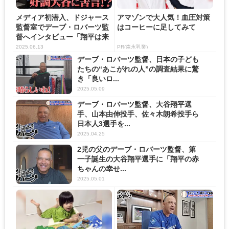
メディア初潜入、ドジャース
アマゾンで大人気！血圧対策
監督室でデーブ・ロバーツ監
はコーヒーに足してみて
督へインタビュー「翔平は来
た...
2025.06.13
PR(森永乳業)
デーブ・ロバーツ監督、日本の子ども
たちの“あこがれの人”の調査結果に驚
き「良いロ...
2025.05.09
デーブ・ロバーツ監督、大谷翔平選
手、山本由伸投手、佐々木朗希投手ら
日本人3選手を...
2025.04.25
2児の父のデーブ・ロバーツ監督、第
一子誕生の大谷翔平選手に「翔平の赤
ちゃんの幸せ...
2025.05.01