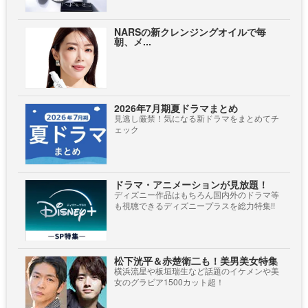
NARSの新クレンジングオイルで毎
朝、メ...
2026年7月期夏ドラマまとめ
見逃し厳禁！気になる新ドラマをまとめてチ
ェック
ドラマ・アニメーションが見放題！
ディズニー作品はもちろん国内外のドラマ等
も視聴できるディズニープラスを総力特集!!
松下洸平＆赤楚衛二も！美男美女特集
横浜流星や板垣瑞生など話題のイケメンや美
女のグラビア1500カット超！