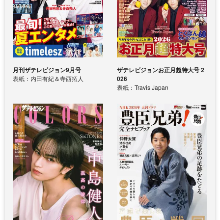
月刊ザテレビジョン9月号
ザテレビジョンお正月超特大号 2
表紙：内田有紀＆寺西拓人
026
表紙：Travis Japan