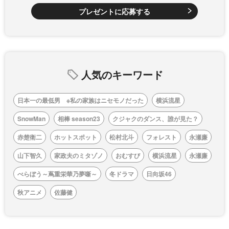
プレゼントに応募する
人気のキーワード
日本一の最低男 ※私の家族はニセモノだった
横浜流星
SnowMan
相棒 season23
クジャクのダンス、誰が見た？
赤楚衛二
ホットスポット
松村北斗
フォレスト
永瀬廉
山下智久
家政夫のミタゾノ
おむすび
横浜流星
永瀬廉
べらぼう～蔦重栄華乃夢噺～
冬ドラマ
日向坂46
秋アニメ
佐藤健