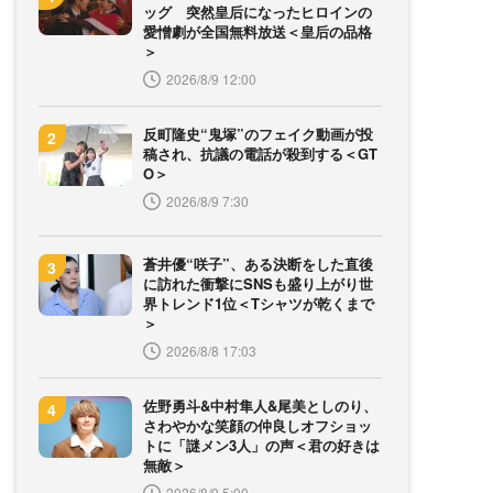
ッグ 突然皇后になったヒロインの
愛憎劇が全国無料放送＜皇后の品格
＞
2026/8/9 12:00
反町隆史“鬼塚”のフェイク動画が投
稿され、抗議の電話が殺到する＜GT
O＞
2026/8/9 7:30
蒼井優“咲子”、ある決断をした直後
に訪れた衝撃にSNSも盛り上がり世
界トレンド1位＜Tシャツが乾くまで
＞
2026/8/8 17:03
佐野勇斗&中村隼人&尾美としのり、
さわやかな笑顔の仲良しオフショッ
トに「謎メン3人」の声＜君の好きは
無敵＞
2026/8/9 5:00