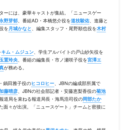
ターには、豪華キャストが集結。「ニュースゲー
永野芽郁
、番組AD・本橋悠介役を
道枝駿佑
、進藤と
役を
月城かなと
、編集スタッフ・尾野順也役を
木村
を
キム・ムジュン
、学生アルバイトの戸山紗矢役を
玉置玲央
、番組の編集長・市ノ瀬咲子役を
宮澤エ
真
が務める。
員・鍋田雅子役の
ヒコロヒー
、JBNの編成部所属で
加藤晴彦
、JBNの社会部記者・安藤恵梨香役の
菊池
報道局を束ねる報道局長・海馬浩司役の
岡部たか
た面々が出演。「ニュースゲート」チームと密接に