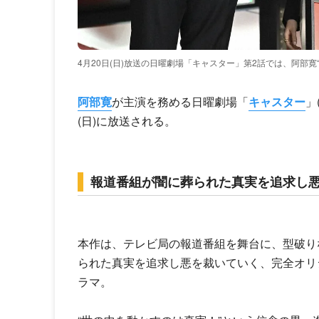
4月20日(日)放送の日曜劇場「キャスター」第2話では、阿部
阿部寛
が主演を務める日曜劇場「
キャスター
」
(日)に放送される。
報道番組が闇に葬られた真実を追求し
本作は、テレビ局の報道番組を舞台に、型破り
られた真実を追求し悪を裁いていく、完全オリ
ラマ。