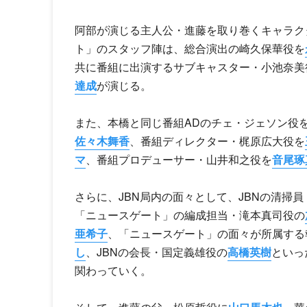
阿部が演じる主人公・進藤を取り巻くキャラク
ト」のスタッフ陣は、総合演出の崎久保華役を
共に番組に出演するサブ
キャスター
・小池奈美
達成
が演じる。
また、本橋と同じ番組ADのチェ・ジェソン役
佐々木舞香
、番組ディレクター・梶原広大役を
マ
、番組プロデューサー・山井和之役を
音尾琢
さらに、JBN局内の面々として、JBNの清掃
「ニュースゲート」の編成担当・滝本真司役の
亜希子
、「ニュースゲート」の面々が所属する
し
、JBNの会長・国定義雄役の
高橋英樹
といっ
関わっていく。