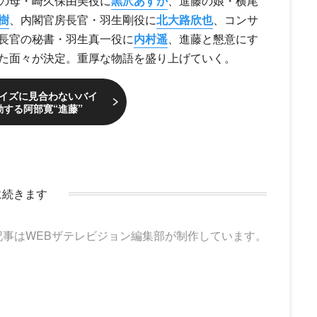
の母・崎久保由美役に
黒沢あすか
、進藤の娘・横尾
樹
、内閣官房長官・羽生剛役に
北大路欣也
、コンサ
長官の秘書・羽生真一役に
内村遥
、進藤と懇意にす
た面々が決定。重厚な物語を盛り上げていく。
イズに見合わないバイ
する阿部寛“進藤”
に続きます
記事はWEBザテレビジョン編集部が制作しています。