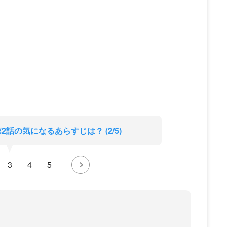
話の気になるあらすじは？ (2/5)
3
4
5