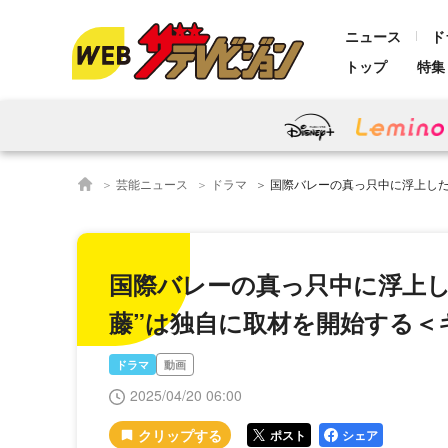
ニュース
ド
トップ
特集
芸能ニュース
ドラマ
国際バレーの真っ只中に浮上したスポーツ賭博問題
国際バレーの真っ只中に浮上し
藤”は独自に取材を開始する＜
ドラマ
動画
2025/04/20 06:00
ポスト
シェア