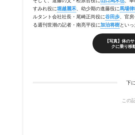
そして、進藤の父・松原哲役に
山口馬木也
、華
すみれ役に
堀越麗禾
、幼少期の進藤役に
馬場律
ルタント会社社長・尾崎正尚役に
谷田歩
、官房
る週刊世潮の記者・南亮平役に
加治将樹
といっ
【写真】体のサ
クに乗り移動
下
この