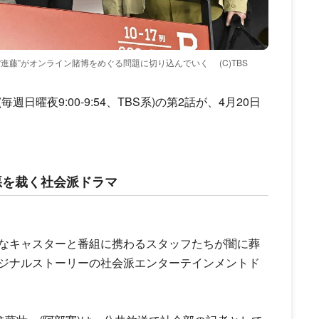
寛“進藤”がオンライン賭博をめぐる問題に切り込んでいく
(C)TBS
(毎週日曜夜9:00-9:54、TBS系)の第2話が、4月20日
悪を裁く社会派ドラマ
な
キャスター
と番組に携わるスタッフたちが闇に葬
ジナルストーリーの社会派エンターテインメントド