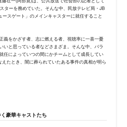
進藤壮一(
阿部寛
)は、公共放送で社会部の記者として
スター
を務めていた。そんな中、民放テレビ局・JB
ュースゲート」のメイン
キャスター
に就任すること
正義をかざす者、志に燃える者、視聴率に一喜一憂
いいと思っている者などさまざま。そんな中、バラ
就任によっていつの間にかチームとして成長してい
かなえたとき、闇に葬られていたある事件の真相が明ら
巻く豪華キャストたち