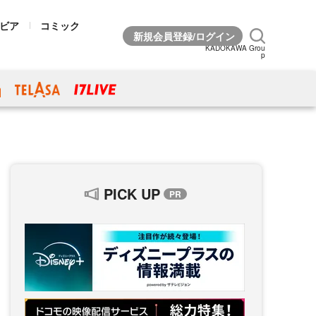
ビア
コミック
KADOKAWA Grou
p
PICK UP