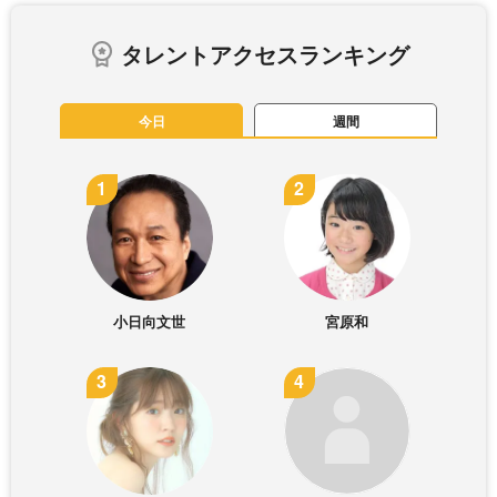
タレントアクセスランキング
今日
週間
小日向文世
宮原和