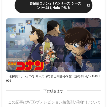
「名探偵コナン」TVシリーズ シーズ
ン1〜28をHuluで見る
「名探偵コナン」TVシリーズ
(C) 青山剛昌/小学館・読売テレビ・TMS 1
996
下に続きます
この記事はWEBザテレビジョン編集部が制作していま