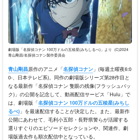
劇場版「名探偵コナン 100万ドルの五稜星(みちしるべ)」より
(C)2024
青山剛昌/名探偵コナン製作委員会
青山剛昌
原作のアニメ「
名探偵コナン
」(毎週土曜夜6:0
0-、日本テレビ系)。同作の劇場版シリーズ第28作目と
なる最新作「
名探偵コナン
隻眼の残像(フラッシュバッ
ク)」の公開を記念して、動画配信サービス「Hulu」で
は、劇場版「
名探偵コナン 100万ドルの五稜星(みちし
るべ)
」を最速配信することが決定した。また、最新作
公開にあわせて、毛利小五郎・長野県警らが活躍する
選りすぐりのエピソードセレクションや、関連作、劇
場版過去作も順次配信中となっている。