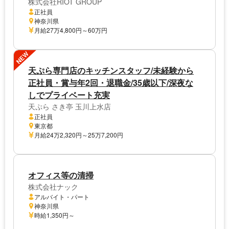
株式会社RIOT GROUP
正社員
神奈川県
月給27万4,800円～60万円
NEW
天ぷら専門店のキッチンスタッフ/未経験から
正社員・賞与年2回・退職金/35歳以下/深夜な
しでプライベート充実
天ぷら さき亭 玉川上水店
正社員
東京都
月給24万2,320円～25万7,200円
オフィス等の清掃
株式会社ナック
アルバイト・パート
神奈川県
時給1,350円～