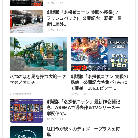
2025.03.17
劇場版「名探偵コナン 隻眼の残像(フ
ラッシュバック)」公開記念 新宿・長
野に屋外...
2025.04.21
八つの頭と尾を持つ大蛇ーヤ
劇場版「名探偵コナン 隻眼の
マタノオロチ
残像」公開記念特集がTVerに
て開始 106エピソー...
PR(國學院大學)
2025.03.18
劇場版「名探偵コナン」最新作公開記
念、ABEMAで過去作＆TVシリーズ一
挙配信で...
2025.04.12
注目作が続々のディズニープラスを特
集！