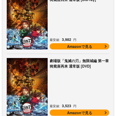
3,982
最安値:
円
Amazonで見る
劇場版「鬼滅の刃」無限城編 第一章
猗窩座再来 通常版 [DVD]
3,523
最安値:
円
Amazonで見る