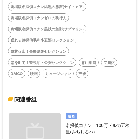
劇場版名探偵コナン純黒の悪夢(ナイトメア)
劇場版名探偵コナンゼロの執行人
劇場版名探偵コナン黒鉄の魚影(サブマリン)
眠れる迷探偵毛利小五郎セレクション
風林火山！長野県警セレクション
悪を断て！警視庁・公安セレクション
青山剛昌
立川譲
DAIGO
映画
ミュージシャン
声優
関連番組
映画
名探偵コナン 100万ドルの五稜
星(みちしるべ)