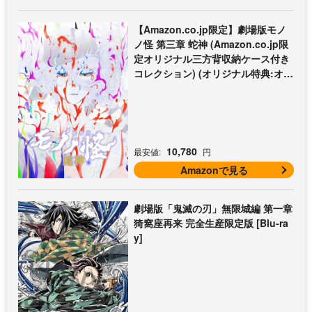
【Amazon.co.jp限定】劇場版モノ
ノ怪 第三章 蛇神 (Amazon.co.jp限
定オリジナル三方背収納ケース付き
コレクション) (オリジナル特典:オリ
ジナル巾着＋メーカー特典:【坤と
離】二振りの剣、十翼より来たる！
スタジオ描き下ろしイラストボード
付) [Blu-ray]
10,780
最安値:
円
Amazonで見る
劇場版「鬼滅の刃」無限城編 第一章
猗窩座再来 完全生産限定版 [Blu-ra
y]