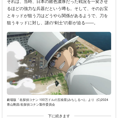
それは、当時、日本の敗色濃厚だった戦況を一変させ
るほどの強力な兵器だという噂も。そして、そのお宝
とキッドが狙う刀はどうやら関係があるようで、刀を
狙うキッドに対し、謎の“剣士”の影が迫る――。
劇場版「名探偵コナン 100万ドルの五稜星(みちしるべ)」より
(C)2024
青山剛昌/名探偵コナン製作委員会
下に続きます