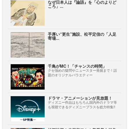
なぜ日本人は『論語』を「心のよりど
ころ」...
手厚い“更生”施設、松平定信の「人足
寄場...
千鳥がMC！「チャンスの時間」
クセ強めの疑問やニュースター発掘まで！話
題のオリジナルバラエティー
ドラマ・アニメーションが見放題！
ディズニー作品はもちろん国内外のドラマ等
も視聴できるディズニープラスを総力特集!!