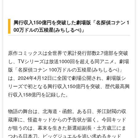
興行収入150億円を突破した劇場版「名探偵コナン 1
00万ドルの五稜星(みちしるべ)」
原作コミックスは全世界で累計発行部数2.7億部を突破
し、TVシリーズは放送1000回を超える同アニメ。劇場
版「
名探偵コナン 100万ドルの五稜星(みちしるべ)
」
は、2024年4月12日に全国で劇場公開され、劇場版シ
リーズで初となる興行収入150億円を突破、歴代最高興
行収入158億円を記録した。
物語の舞台は、北海道・函館。ある日、斧江財閥の収
蔵庫に、怪盗キッドからの予告状が届く。今回キッド
が狙うのは、幕末を生きた新選組副長・土方歳三にま
つわる日本刀。ビッグジュエルを追い求めるキッド