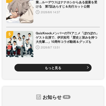
業…ルーデウスはナナホシからある提案を受
ける 第7話あらすじ＆先行カット公開
2026/8/6 14:37
QuizKnockメンバーのTVアニメ「ぼのぼの」
ゲスト出演で、伊沢拓司「歴史と深みを持つ
大先輩…」10周年コラボ動画＆グッズも
2026/8/7 13:51
もっと見る
お知らせ