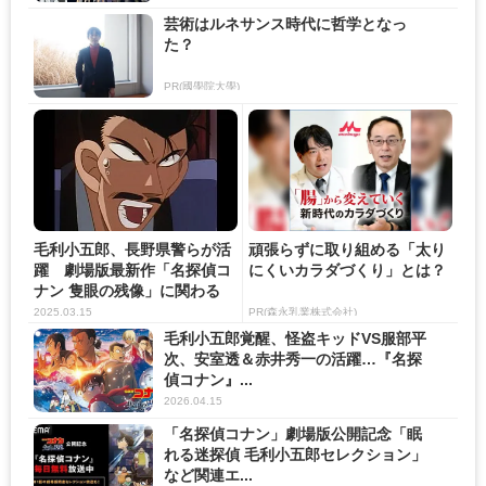
芸術はルネサンス時代に哲学となっ
た？
PR(國學院大學)
毛利小五郎、長野県警らが活
頑張らずに取り組める「太り
躍 劇場版最新作「名探偵コ
にくいカラダづくり」とは？
ナン 隻眼の残像」に関わる
主...
2025.03.15
PR(森永乳業株式会社)
毛利小五郎覚醒、怪盗キッドVS服部平
次、安室透＆赤井秀一の活躍…『名探
偵コナン』...
2026.04.15
「名探偵コナン」劇場版公開記念「眠
れる迷探偵 毛利小五郎セレクション」
など関連エ...