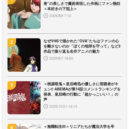
巻”の美しさで魔術表現した作画にファン熱狂
＜本好きの下剋上＞
2026/8/8 7:10
なぜVHSで描かれた“OVA”たちはファンの心
を離さないのか「ぼくの地球を守って」など3
作品で振り返る名作アニメの魅力
2026/8/7 18:00
＜桃源暗鬼＞皇后崎迅の優しさに視聴者がキ
ュン!! ABEMAが第14話コメントランキングを
発表、皇后崎の行動に「超かっこいい！」の
声
2025/10/21 16:13
＜無職転生III＞リニアたちが魔法大学を卒