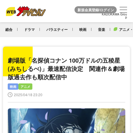
KADOKAWA Grou
KADOKAWA Grou
p
p
総合
ドラマ
バラエティー
映画
音楽
アニメ・
劇場版「名探偵コナン 100万ドルの五稜星
(みちしるべ)」最速配信決定 関連作＆劇場
版過去作も順次配信中
映画
アニメ
2025/04/18 23:20