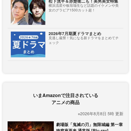
松下洸平＆赤楚衛二も！美男美女特集
横浜流星や板垣瑞生など話題のイケメンや美
女のグラビア1500カット超！
2026年7月期夏ドラマまとめ
見逃し厳禁！気になる新ドラマをまとめてチ
ェック
いまAmazonで注目されている
アニメの商品
※2026年8月8日 5時 更新
劇場版「鬼滅の刃」無限城編 第一章
猗窩座再来 通常版 [Blu-ray]