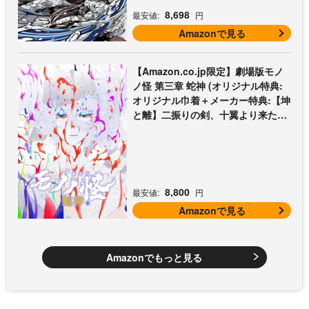
8,698
最安値:
円
Amazonで見る
【Amazon.co.jp限定】劇場版モノ
ノ怪 第三章 蛇神 (オリジナル特典:
オリジナル巾着＋メーカー特典:【坤
と離】二振りの剣、十翼より来た
る！スタジオ描き下ろしイラストボ
ード付) [DVD]
8,800
最安値:
円
Amazonで見る
Amazonでもっと見る