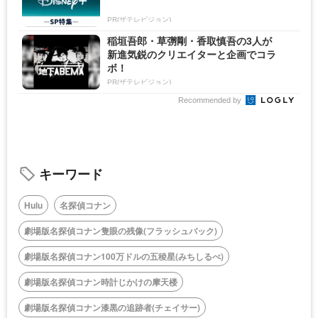
PR(ザテレビジョン)
稲垣吾郎・草彅剛・香取慎吾の3人が
新進気鋭のクリエイターと企画でコラ
ボ！
PR(ザテレビジョン)
Recommended by
キーワード
Hulu
名探偵コナン
劇場版名探偵コナン隻眼の残像(フラッシュバック)
劇場版名探偵コナン100万ドルの五稜星(みちしるべ)
劇場版名探偵コナン時計じかけの摩天楼
劇場版名探偵コナン漆黒の追跡者(チェイサー)