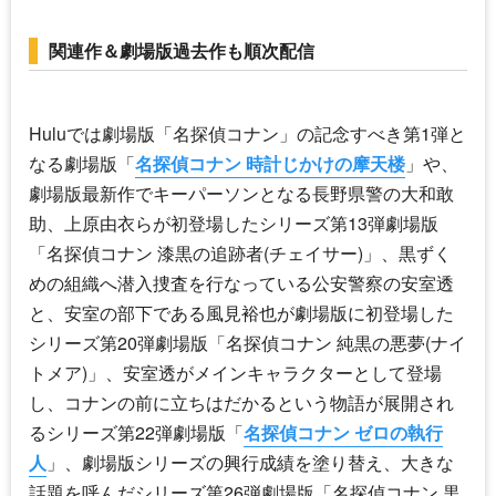
関連作＆劇場版過去作も順次配信
Huluでは劇場版「
名探偵コナン
」の記念すべき第1弾と
なる劇場版「
名探偵コナン 時計じかけの摩天楼
」や、
劇場版最新作でキーパーソンとなる長野県警の大和敢
助、上原由衣らが初登場したシリーズ第13弾劇場版
「
名探偵コナン
漆黒の追跡者(チェイサー)」、黒ずく
めの組織へ潜入捜査を行なっている公安警察の安室透
と、安室の部下である風見裕也が劇場版に初登場した
シリーズ第20弾劇場版「
名探偵コナン
純黒の悪夢(ナイ
トメア)」、安室透がメインキャラクターとして登場
し、コナンの前に立ちはだかるという物語が展開され
るシリーズ第22弾劇場版「
名探偵コナン ゼロの執行
人
」、劇場版シリーズの興行成績を塗り替え、大きな
話題を呼んだシリーズ第26弾劇場版「
名探偵コナン
黒