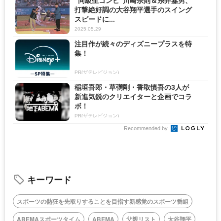
“同級生コンビ”川崎宗則＆糸井嘉男、
打撃絶好調の大谷翔平選手のスイング
スピードに...
2025.05.29
注目作が続々のディズニープラスを特
集！
PR(ザテレビジョン)
稲垣吾郎・草彅剛・香取慎吾の3人が
新進気鋭のクリエイターと企画でコラ
ボ！
PR(ザテレビジョン)
Recommended by
キーワード
スポーツの熱狂を先取りすることを目指す新感覚のスポーツ番組
ABEMAスポーツタイム
ABEMA
父親リスト
大谷翔平