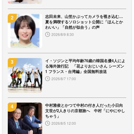
志田未来、山笠かぶってカメラを覗き込む…
夏を満喫するソロショット公開に「ほんとか
わいい」「自然が似合う」の声
2026/8/9 8:30
イ・ソジンと平均年齢76歳の韓国名優4人によ
る海外旅行記 「花よりおじいさん シーズン
1 フランス・台湾編」全国無料放送
2026/8/7 17:00
中村雅俊とかつて中村の付き人だった小日向
文世が2人きりの京都旅へ 中村「にやにやし
ちゃう」
2026/8/5 12:00