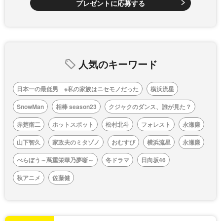
プレゼントに応募する
人気のキーワード
日本一の最低男 ※私の家族はニセモノだった
横浜流星
SnowMan
相棒 season23
クジャクのダンス、誰が見た？
赤楚衛二
ホットスポット
松村北斗
フォレスト
永瀬廉
山下智久
家政夫のミタゾノ
おむすび
横浜流星
永瀬廉
べらぼう～蔦重栄華乃夢噺～
冬ドラマ
日向坂46
秋アニメ
佐藤健