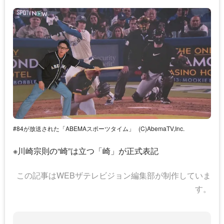
#84が放送された「ABEMAスポーツタイム」
(C)AbemaTV,Inc.
※
川崎宗則
の“崎”は立つ「崎」が正式表記
この記事はWEBザテレビジョン編集部が制作していま
す。