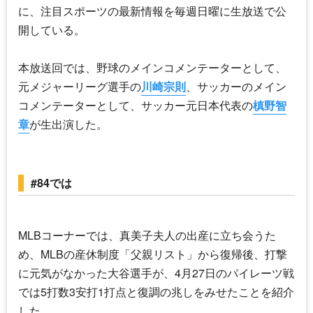
に、注目スポーツの最新情報を毎週日曜に生放送で公
開している。
本放送回では、野球のメインコメンテーターとして、
元メジャーリーグ選手の
川崎宗則
、サッカーのメイン
コメンテーターとして、サッカー元日本代表の
槙野智
章
が生出演した。
#84では
MLBコーナーでは、真美子夫人の出産に立ち会うた
め、MLBの産休制度「父親リスト」から復帰後、打撃
に元気がなかった大谷選手が、4月27日のパイレーツ戦
では5打数3安打1打点と復調の兆しをみせたことを紹介
した。