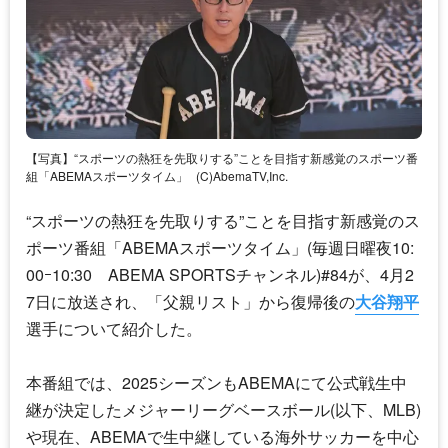
【写真】“スポーツの熱狂を先取りする”ことを目指す新感覚のスポーツ番
組「ABEMAスポーツタイム」
(C)AbemaTV,Inc.
“スポーツの熱狂を先取りする”ことを目指す新感覚のス
ポーツ番組「ABEMAスポーツタイム」(毎週日曜夜10:
00ｰ10:30 ABEMA SPORTSチャンネル)#84が、4月2
7日に放送され、「父親リスト」から復帰後の
大谷翔平
選手について紹介した。
本番組では、2025シーズンもABEMAにて公式戦生中
継が決定したメジャーリーグベースボール(以下、MLB)
や現在、ABEMAで生中継している海外サッカーを中心