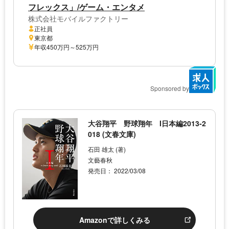
フレックス」/ゲーム・エンタメ
株式会社モバイルファクトリー
正社員
東京都
年収450万円～525万円
Sponsored by
大谷翔平 野球翔年 I日本編2013‐2
018 (文春文庫)
石田 雄太 (著)
文藝春秋
発売日： 2022/03/08
Amazonで詳しくみる