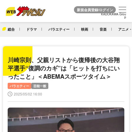
KADOKAWA Grou
KADOKAWA Grou
p
p
総合
ドラマ
バラエティー
映画
音楽
アニメ・
川崎宗則、父親リストから復帰後の大谷翔
平選手“復調のカギ”は「ヒットを打ちにい
ったこと」＜ABEMAスポーツタイム＞
バラエティー
芸能一般
2025/05/02 16:00