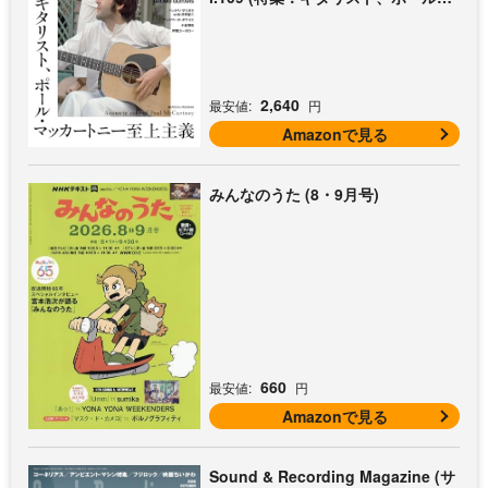
マッカートニー至上主義 / 特別付録
歌本小冊子：ザ・ビートルズ〜ポー
ル・マッカートニー・アコギ名曲選)
2,640
最安値:
円
Amazonで見る
みんなのうた (8・9月号)
660
最安値:
円
Amazonで見る
Sound & Recording Magazine (サ