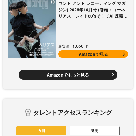
ウンド アンド レコーディング マガ
ジン) 2026年10月号 (巻頭：コーネ
リアス｜レイト80’sそしてAI 反照す
る曲想)
1,650
最安値:
円
Amazonで見る
Amazonでもっと見る
タレントアクセスランキング
今日
週間