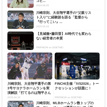
コピ...
2024.09.05
川崎宗則、大谷翔平選手の“父親リス
ト入り”に経験談を語る「監督から
『行ってこい』...
2025.04.24
【見城徹×藤田晋】AI時代でも変わら
ない経営者の本質
PR(FINCHI on GOETHE)
川崎宗則、大谷翔平選手の第
FINCHI主催「IVS2026」トー
3号サヨナラホームランを実
クセッションが話題に！
演解説「打てるのは翔平さん
ぐ...
2025.04.10
PR(FINCHI on GOETHE)
川崎宗則、MLBホームラン数トップの