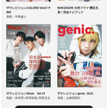
ザテレビジョンCOLORS Vol.61 P
NHK2026年 大河ドラマ 豊臣兄
INK
弟！完全ナビブック
表紙：中島健人
ザテレビジョンShow Vol.10
ザテレビジョンgenic. Vol.8
表紙：岩本照×深澤辰哉×宮舘涼太
表紙：山姥切国広