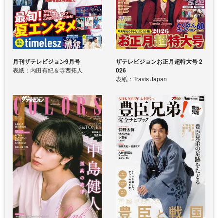
月刊ザテレビジョン9月号
ザテレビジョンお正月超特大号 2
表紙：内田有紀＆寺西拓人
026
表紙：Travis Japan