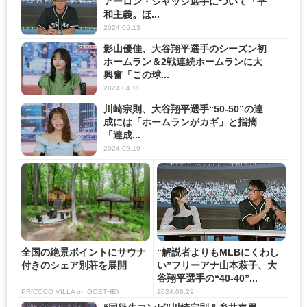
アーロン・ジャッジ選手について「平
和主義。ほ...
2024.06.13
影山優佳、大谷翔平選手のシーズン初
ホームラン＆2戦連続ホームランに大
興奮「この球...
2024.04.11
川崎宗則、大谷翔平選手“50-50”の達
成には「ホームランがカギ」と指摘
「達成...
2024.09.19
全国の絶景ポイントにサウナ
“解説者よりもMLBにくわし
付きのシェア別荘を展開
い”フリーアナ山本萩子、大
谷翔平選手の“40-40”...
PR(COCO VILLA on GOETHE)
2024.08.29