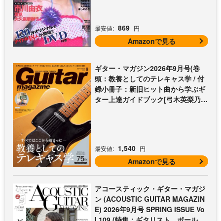
869
最安値:
円
Amazonで見る
ギター・マガジン2026年9月号(巻
頭：教養としてのテレキャス学 / 付
録小冊子：新旧ヒット曲から学ぶギ
ター上達ガイドブック[弓木英梨乃の
放課後エレキ部 最終回])
1,540
最安値:
円
Amazonで見る
アコースティック・ギター・マガジ
ン (ACOUSTIC GUITAR MAGAZIN
E) 2026年9月号 SPRING ISSUE Vo
l.109 (特集：ギタリスト、ポール・