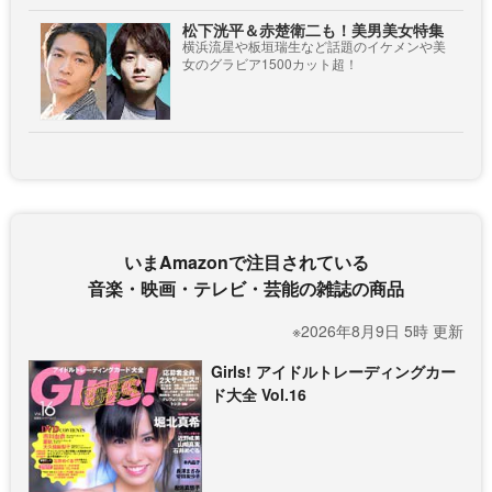
松下洸平＆赤楚衛二も！美男美女特集
横浜流星や板垣瑞生など話題のイケメンや美
女のグラビア1500カット超！
いまAmazonで注目されている
音楽・映画・テレビ・芸能の雑誌の商品
※2026年8月9日 5時 更新
Girls! アイドルトレーディングカー
ド大全 Vol.16