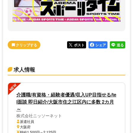
ポスト
シェア
送る
求人情報
NEW
介護職/有資格・経験者優遇/収入UP目指せる/te
l面談 即日紹介/大阪市住之江区内に多数 2カ月
～
株式会社ニッソーネット
派遣社員
大阪府
時給1,500円～2,125円