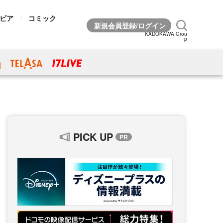
ビア
コミック
KADOKAWA Grou
p
PICK UP