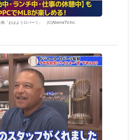
企画「おはようロバーツ」
(C)AbemaTV,Inc.