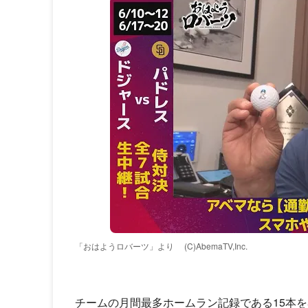
「おはようロバーツ」より
(C)AbemaTV,Inc.
チームの月間最多ホームラン記録である15本を