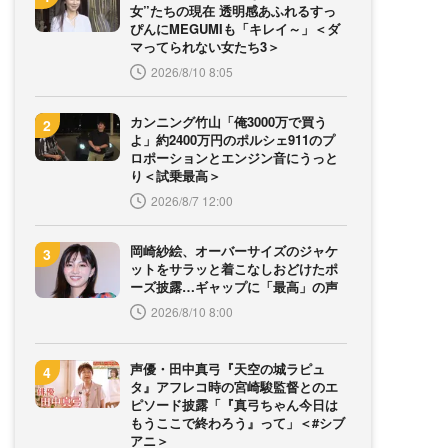
女”たちの現在 透明感あふれるすっ
ぴんにMEGUMIも「キレイ～」＜ダ
マってられない女たち3＞
2026/8/10 8:05
カンニング竹山「俺3000万で買う
よ」約2400万円のポルシェ911のプ
ロポーションとエンジン音にうっと
り＜試乗最高＞
2026/8/7 12:00
岡崎紗絵、オーバーサイズのジャケ
ットをサラッと着こなしおどけたポ
ーズ披露…ギャップに「最高」の声
2026/8/10 8:00
声優・田中真弓『天空の城ラピュ
タ』アフレコ時の宮崎駿監督とのエ
ピソード披露「『真弓ちゃん今日は
もうここで終わろう』って」＜#シブ
アニ＞