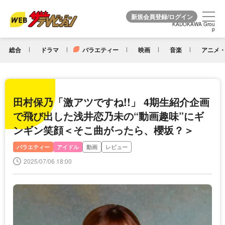
KADOKAWA Grou
KADOKAWA Grou
p
p
総合
ドラマ
バラエティー
映画
音楽
アニメ・
田村保乃「激アツですね!!」 4期生紹介企画
で飛び出した浅井恋乃未の“動画趣味”にギ
ンギン笑顔＜そこ曲がったら、櫻坂？＞
バラエティー
アイドル
動画
レビュー
2025/07/06 18:00