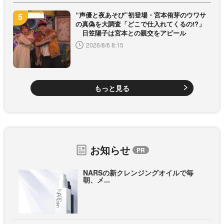
“声優と夜あそび”初登場・宮本侑芽のウワサ
の真偽を大調査「どこで仕入れてくるの!?」
日笠陽子は宮本との親交をアピール
2026/8/6 8:15
もっと見る
お知らせ
NARSの新クレンジングオイルで毎
朝、メ...