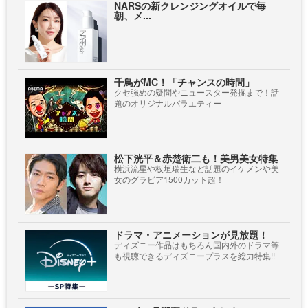
NARSの新クレンジングオイルで毎
朝、メ...
千鳥がMC！「チャンスの時間」
クセ強めの疑問やニュースター発掘まで！話
題のオリジナルバラエティー
松下洸平＆赤楚衛二も！美男美女特集
横浜流星や板垣瑞生など話題のイケメンや美
女のグラビア1500カット超！
ドラマ・アニメーションが見放題！
ディズニー作品はもちろん国内外のドラマ等
も視聴できるディズニープラスを総力特集!!