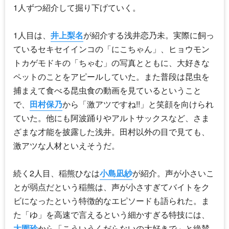
1人ずつ紹介して掘り下げていく。
1人目は、
井上梨名
が紹介する浅井恋乃未。実際に飼っ
ているセキセイインコの「にこちゃん」、ヒョウモン
トカゲモドキの「ちゃむ」の写真とともに、大好きな
ペットのことをアピールしていた。また普段は昆虫を
捕まえて食べる昆虫食の動画を見ているということ
で、
田村保乃
から「激アツですね!!」と笑顔を向けられ
ていた。他にも阿波踊りやアルトサックスなど、さま
ざまな才能を披露した浅井。田村以外の目で見ても、
激アツな人材といえそうだ。
続く2人目、稲熊ひなは
小島凪紗
が紹介。声が小さいこ
とが弱点だという稲熊は、声が小さすぎてバイトをク
ビになったという特徴的なエピソードも語られた。ま
た「ゆ」を高速で言えるという細かすぎる特技には、
大園玲
から「こういうくだらないの大好きで」と絶賛