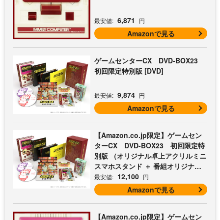
6,871
最安値:
円
Amazonで見る
ゲームセンターCX DVD-BOX23
初回限定特別版 [DVD]
9,874
最安値:
円
Amazonで見る
【Amazon.co.jp限定】ゲームセン
ターCX DVD-BOX23 初回限定特
別版 （オリジナル卓上アクリルミニ
スマホスタンド ＋ 番組オリジナル
マイクロファイバークロス（オレン
12,100
最安値:
円
ジ） 付） [DVD]
Amazonで見る
【Amazon.co.jp限定】ゲームセン