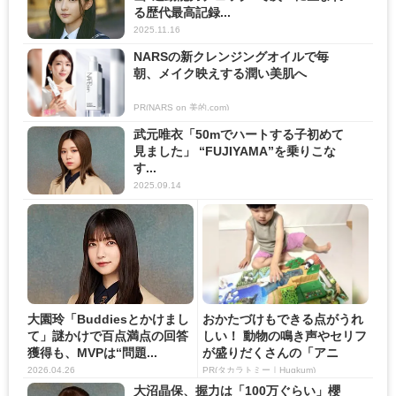
る歴代最高記録...
2025.11.16
NARSの新クレンジングオイルで毎
朝、メイク映えする潤い美肌へ
PR(NARS on 美的.com)
武元唯衣「50mでハートする子初めて
見ました」 “FUJIYAMA”を乗りこな
す...
2025.09.14
大園玲「Buddiesとかけまし
おかたづけもできる点がうれ
て」謎かけで百点満点の回答
しい！ 動物の鳴き声やセリフ
獲得も、MVPは“問題...
が盛りだくさんの「アニ
ア ...
2026.04.26
PR(タカラトミー｜Hugkum)
大沼晶保、握力は「100万ぐらい」櫻