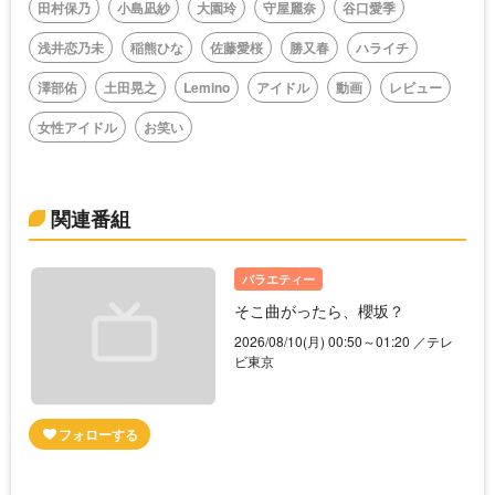
田村保乃
小島凪紗
大園玲
守屋麗奈
谷口愛季
浅井恋乃未
稲熊ひな
佐藤愛桜
勝又春
ハライチ
澤部佑
土田晃之
Lemino
アイドル
動画
レビュー
女性アイドル
お笑い
関連番組
バラエティー
そこ曲がったら、櫻坂？
2026/08/10(月) 00:50～01:20 ／テレ
ビ東京