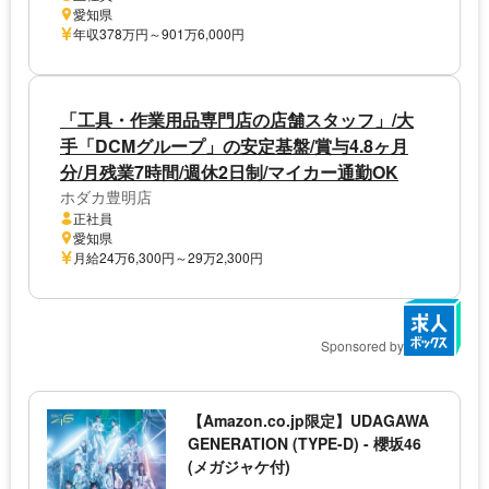
愛知県
年収378万円～901万6,000円
「工具・作業用品専門店の店舗スタッフ」/大
手「DCMグループ」の安定基盤/賞与4.8ヶ月
分/月残業7時間/週休2日制/マイカー通勤OK
ホダカ豊明店
正社員
愛知県
月給24万6,300円～29万2,300円
Sponsored by
【Amazon.co.jp限定】UDAGAWA
GENERATION (TYPE-D) - 櫻坂46
(メガジャケ付)