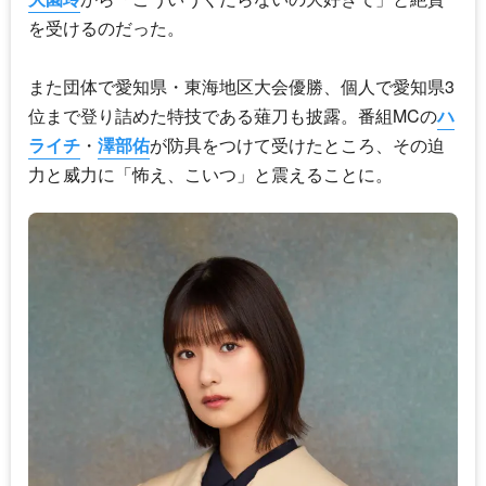
を受けるのだった。
また団体で愛知県・東海地区大会優勝、個人で愛知県3
位まで登り詰めた特技である薙刀も披露。番組MCの
ハ
ライチ
・
澤部佑
が防具をつけて受けたところ、その迫
力と威力に「怖え、こいつ」と震えることに。