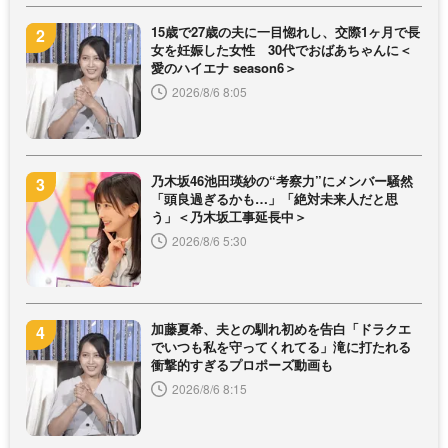
15歳で27歳の夫に一目惚れし、交際1ヶ月で長
女を妊娠した女性 30代でおばあちゃんに＜
愛のハイエナ season6＞
2026/8/6 8:05
乃木坂46池田瑛紗の“考察力”にメンバー騒然
「頭良過ぎるかも…」「絶対未来人だと思
う」＜乃木坂工事延長中＞
2026/8/6 5:30
加藤夏希、夫との馴れ初めを告白「ドラクエ
でいつも私を守ってくれてる」滝に打たれる
衝撃的すぎるプロポーズ動画も
2026/8/6 8:15