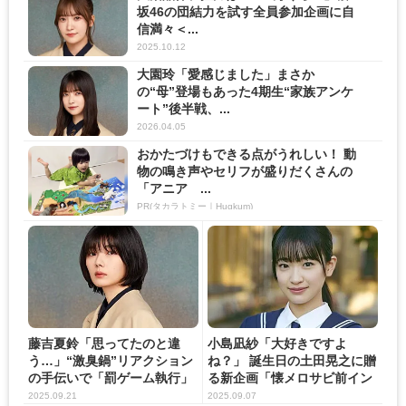
坂46の団結力を試す全員参加企画に自
信満々＜...
2025.10.12
大園玲「愛感じました」まさか
の“母”登場もあった4期生“家族アンケ
ート”後半戦、...
2026.04.05
おかたづけもできる点がうれしい！ 動
物の鳴き声やセリフが盛りだくさんの
「アニア ...
PR(タカラトミー｜Hugkum)
藤吉夏鈴「思ってたのと違
小島凪紗「大好きですよ
う…」“激臭鍋”リアクション
ね？」 誕生日の土田晃之に贈
の手伝いで「罰ゲーム執行」
る新企画「懐メロサビ前イン
の...
トロ...
2025.09.21
2025.09.07