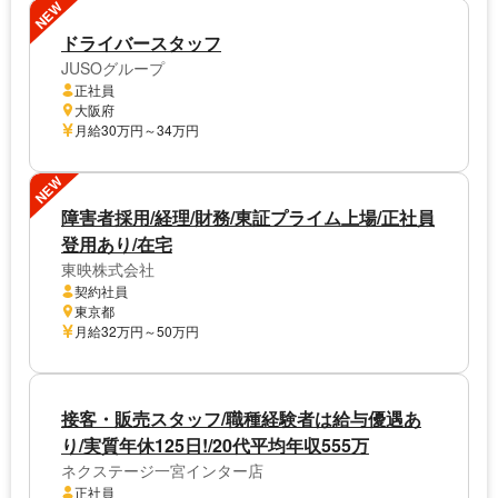
NEW
ドライバースタッフ
JUSOグループ
正社員
大阪府
月給30万円～34万円
NEW
障害者採用/経理/財務/東証プライム上場/正社員
登用あり/在宅
東映株式会社
契約社員
東京都
月給32万円～50万円
接客・販売スタッフ/職種経験者は給与優遇あ
り/実質年休125日!/20代平均年収555万
ネクステージ一宮インター店
正社員