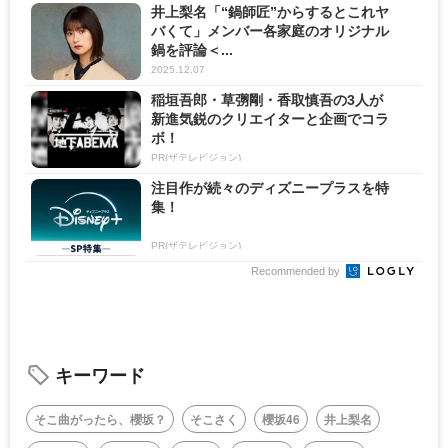
井上梨名「“鍋師匠”からするとこれヤ
バくて」メンバー各家庭のオリジナル
鍋を評論＜...
2025.12.07
稲垣吾郎・草彅剛・香取慎吾の3人が
新進気鋭のクリエイターと企画でコラ
ボ！
PR(ザテレビジョン)
注目作が続々のディズニープラスを特
集！
PR(ザテレビジョン)
Recommended by
キーワード
そこ曲がったら、櫻坂？
そこさく
櫻坂46
井上梨名