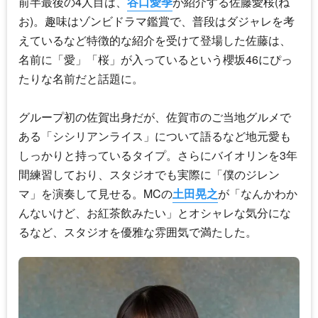
前半最後の4人目は、
谷口愛季
が紹介する佐藤愛桜(ね
お)。趣味はゾンビドラマ鑑賞で、普段はダジャレを考
えているなど特徴的な紹介を受けて登場した佐藤は、
名前に「愛」「桜」が入っているという
櫻坂46
にぴっ
たりな名前だと話題に。
グループ初の佐賀出身だが、佐賀市のご当地グルメで
ある「シシリアンライス」について語るなど地元愛も
しっかりと持っているタイプ。さらにバイオリンを3年
間練習しており、スタジオでも実際に「僕のジレン
マ」を演奏して見せる。MCの
土田晃之
が「なんかわか
んないけど、お紅茶飲みたい」とオシャレな気分にな
るなど、スタジオを優雅な雰囲気で満たした。