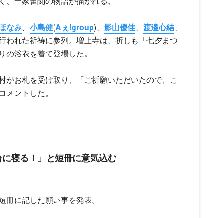
く、一家奮闘の物語が描かれる。
ほなみ
、
小島健
(
Aぇ!group
)、
影山優佳
、
渡邉心結
、
行われた祈祷に参列。増上寺は、折しも「七夕まつ
りの浴衣を着て登場した。
村がお札を受け取り、「ご祈願いただいたので、こ
コメントした。
台に寝る！」と短冊に意気込む
短冊に記した願い事を発表。