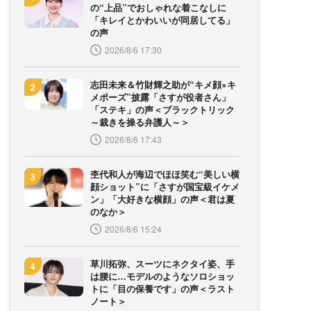
の“上品”でおしゃれな着こなしに
「キレイとかわいいが同居してる」
の声
2026/8/6 17:30
志田未来＆竹財輝之助が“キメ顔×キ
メポーズ”披露「さすが役者さん」
「ステキ」の声＜ブラックトリック
～裁きを操る弁護人～＞
2026/8/6 17:43
杢代和人が海辺でほほ笑む“美しい横
顔ショット”に「さすが国宝級イケメ
ン」「大好きな横顔」の声＜君は夏
のなか＞
2026/8/6 15:24
草川拓弥、スーツにネクタイ姿、手
は腰に…モデルのようなソロショッ
トに「目の保養です」の声＜ラスト
ノート＞