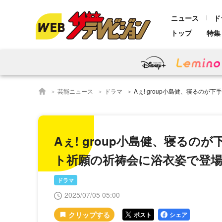
ニュース
ド
トップ
特集
芸能ニュース
ドラマ
Aぇ! group小島健、寝るのが下手で「今年は寝ません宣
Aぇ! group小島健、寝る
ト祈願の祈祷会に浴衣姿で登
ドラマ
2025/07/05 05:00
ポスト
シェア