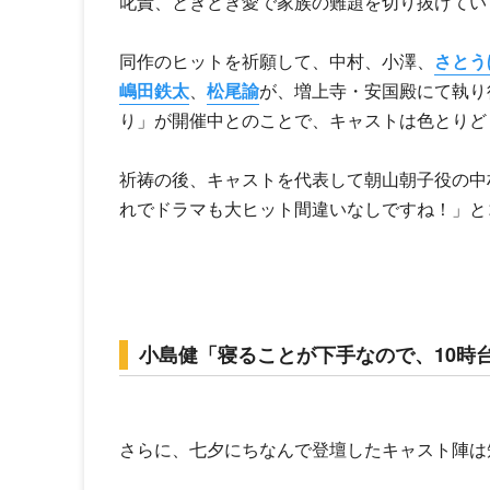
叱責、ときどき愛で家族の難題を切り抜けてい
同作のヒットを祈願して、中村、小澤、
さとう
嶋田鉄太
、
松尾諭
が、増上寺・安国殿にて執り
り」が開催中とのことで、キャストは色とりど
祈祷の後、キャストを代表して朝山朝子役の中
れでドラマも大ヒット間違いなしですね！」と
小島健「寝ることが下手なので、10時
さらに、七夕にちなんで登壇したキャスト陣は