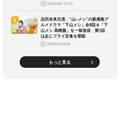
2026/8/6 12:00
志田未来主演、“山×メシ”の新感覚グ
ルメドラマ「下山メシ」全8話＆「下
山メシ 高崎篇」を一挙放送 第1話
はあじフライ定食を堪能
2026/8/6 8:00
もっと見る