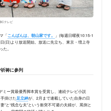
ABCテレビ
マ「
こんばんは、朝山家です。
」(毎週日曜夜10:15-1
)が7月6日(日)より放送開始。放送に先立ち、東京・増上寺
った。
で祈祷に参列
アカデミー賞最優秀脚本賞を受賞し、連続テレビ小説
)を手掛けた
足立紳
が、2月まで連載していた自身の日
妻”と“残念な夫”という衝突不可避の夫婦が、罵倒と