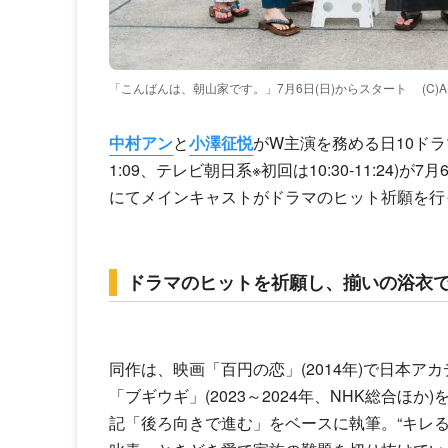
「こんばんは、朝山家です。」7月6日(日)からスタート
(C)
中村アン
と
小澤征悦
がW主演を務める日10ドラ
1:09、テレビ朝日系※初回は10:30-11:24
にてメインキャストがドラマのヒット祈願を行
ドラマのヒットを祈願し、揃いの浴衣
同作は、映画「百円の恋」(2014年)で日本
「ブギウギ」(2023～2024年、NHK総合ほか
記「後ろ向きで進む」をベースに執筆。“キレる