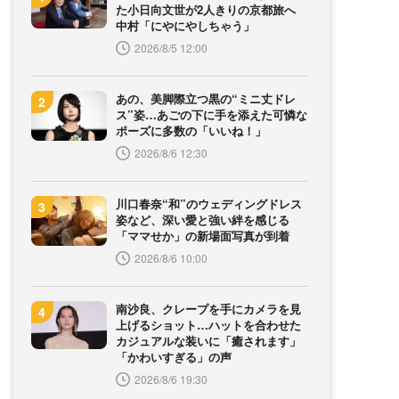
た小日向文世が2人きりの京都旅へ
中村「にやにやしちゃう」
2026/8/5 12:00
あの、美脚際立つ黒の“ミニ丈ドレ
ス”姿…あごの下に手を添えた可憐な
ポーズに多数の「いいね！」
2026/8/6 12:30
川口春奈“和”のウェディングドレス
姿など、深い愛と強い絆を感じる
「ママせか」の新場面写真が到着
2026/8/6 10:00
南沙良、クレープを手にカメラを見
上げるショット…ハットを合わせた
カジュアルな装いに「癒されます」
「かわいすぎる」の声
2026/8/6 19:30