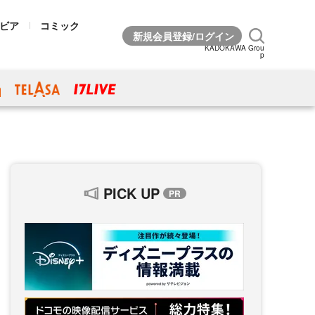
ビア
コミック
KADOKAWA Grou
p
PICK UP