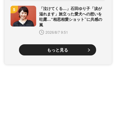
「泣けてくる…」石田ゆり子「涙が
溢れます」旅立った愛犬への想いを
吐露…“相思相愛ショット”に共感の
嵐
2026/8/7 9:51
もっと見る