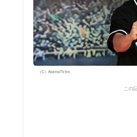
（C）AbemaTV,Inc.
この