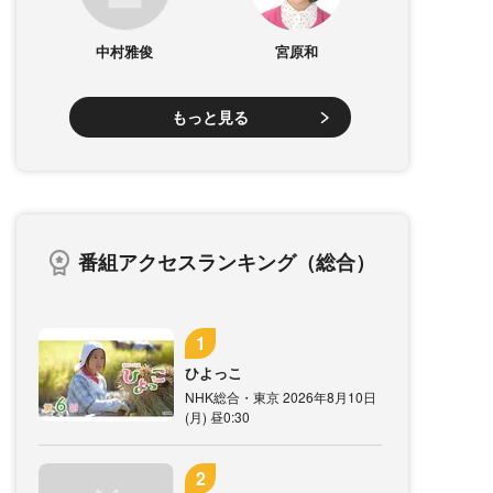
中村雅俊
宮原和
もっと見る
番組アクセスランキング（総合）
ひよっこ
NHK総合・東京 2026年8月10日
(月) 昼0:30