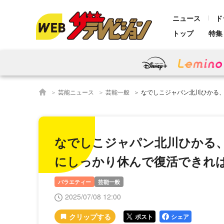
ニュース
ド
トップ
特集
芸能ニュース
芸能一般
なでしこジャパン北川ひかる、スペイン戦負傷に言及「
なでしこジャパン北川ひかる
にしっかり休んで復活できれば
バラエティー
芸能一般
2025/07/08 12:00
ポスト
シェア