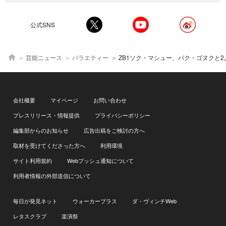
公式SNS
芸能ニュース
バラエティー
ZB1ソク・マシュー、パク・ゴヌクと2人きりで臨む制作発表に緊張「ゴヌクに頼ると思う」＜ZEROBASEO
会社概要
マイページ
お問い合わせ
プレスリリース・情報提供
プライバシーポリシー
編集部からのお知らせ
広告出稿をご検討の方へ
取材を受けてくださった方へ
利用環境
サイト利用規約
Webプッシュ通知について
利用者情報の外部送信について
毎日が発見ネット
ウォーカープラス
ダ・ヴィンチWeb
レタスクラブ
楽演祭