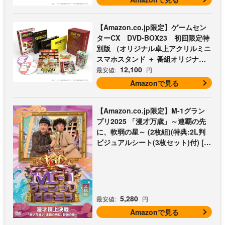
【Amazon.co.jp限定】ゲームセン
ターCX DVD-BOX23 初回限定特
別版 （オリジナル卓上アクリルミニ
スマホスタンド ＋ 番組オリジナル
マイクロファイバークロス（オレン
12,100
最安値:
円
ジ） 付） [DVD]
Amazonで見る
【Amazon.co.jp限定】M-1グラン
プリ2025 「漫才万歳」～連覇の先
に、軟弱の星～ (2枚組)(特典:2L判
ビジュアルシート(3枚セット)付) [D
VD]
5,280
最安値:
円
Amazonで見る