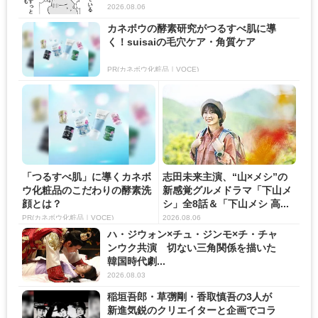
2026.08.06
カネボウの酵素研究がつるすべ肌に導
く！suisaiの毛穴ケア・角質ケア
PR(カネボウ化粧品｜VOCE)
「つるすべ肌」に導くカネボ
志田未来主演、“山×メシ”の
ウ化粧品のこだわりの酵素洗
新感覚グルメドラマ「下山メ
顔とは？
シ」全8話＆「下山メシ 高...
PR(カネボウ化粧品｜VOCE)
2026.08.06
ハ・ジウォン×チュ・ジンモ×チ・チャ
ンウク共演 切ない三角関係を描いた
韓国時代劇...
2026.08.03
稲垣吾郎・草彅剛・香取慎吾の3人が
新進気鋭のクリエイターと企画でコラ