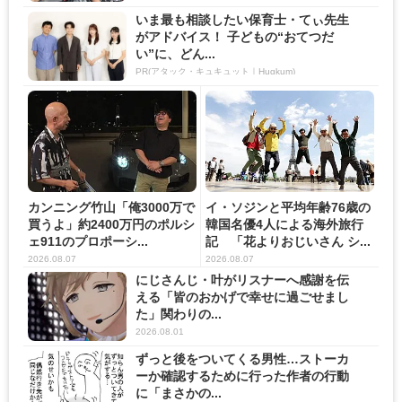
いま最も相談したい保育士・てぃ先生
がアドバイス！ 子どもの“おてつだ
い”に、どん...
PR(アタック・キュキュット｜Hugkum)
カンニング竹山「俺3000万で
イ・ソジンと平均年齢76歳の
買うよ」約2400万円のポルシ
韓国名優4人による海外旅行
ェ911のプロポーシ...
記 「花よりおじいさん シ...
2026.08.07
2026.08.07
にじさんじ・叶がリスナーへ感謝を伝
える「皆のおかげで幸せに過ごせまし
た」関わりの...
2026.08.01
ずっと後をついてくる男性…ストーカ
ーか確認するために行った作者の行動
に「まさかの...