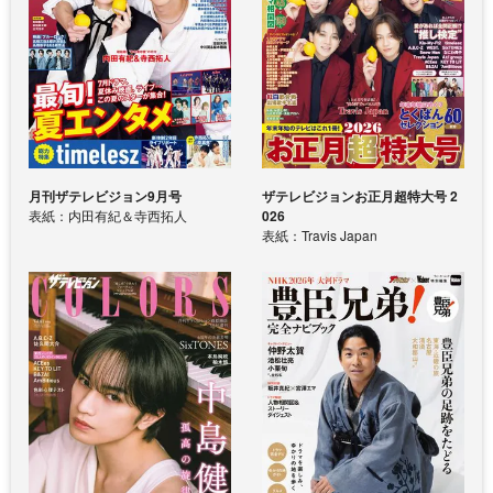
月刊ザテレビジョン9月号
ザテレビジョンお正月超特大号 2
表紙：内田有紀＆寺西拓人
026
表紙：Travis Japan