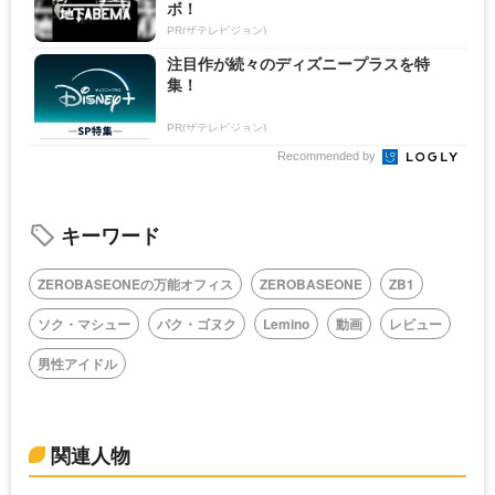
ボ！
PR(ザテレビジョン)
注目作が続々のディズニープラスを特
集！
PR(ザテレビジョン)
Recommended by
キーワード
ZEROBASEONEの万能オフィス
ZEROBASEONE
ZB1
ソク・マシュー
パク・ゴヌク
Lemino
動画
レビュー
男性アイドル
関連人物