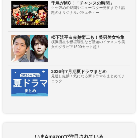
千鳥がMC！「チャンスの時間」
クセ強めの疑問やニュースター発掘まで！話
題のオリジナルバラエティー
松下洸平＆赤楚衛二も！美男美女特集
横浜流星や板垣瑞生など話題のイケメンや美
女のグラビア1500カット超！
2026年7月期夏ドラマまとめ
見逃し厳禁！気になる新ドラマをまとめてチ
ェック
いまAmazonで注目されている