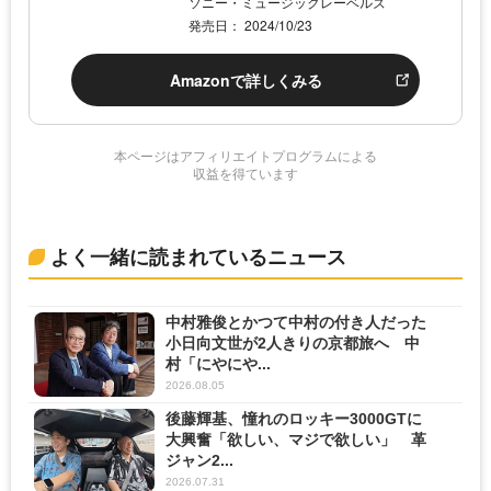
ソニー・ミュージックレーベルズ
発売日： 2024/10/23
Amazonで詳しくみる
本ページはアフィリエイトプログラムによる
収益を得ています
よく一緒に読まれているニュース
中村雅俊とかつて中村の付き人だった
小日向文世が2人きりの京都旅へ 中
村「にやにや...
2026.08.05
後藤輝基、憧れのロッキー3000GTに
大興奮「欲しい、マジで欲しい」 革
ジャン2...
2026.07.31