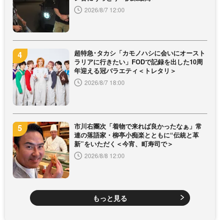
2026/8/7 12:00
超特急･タカシ「カモノハシに会いにオースト
ラリアに行きたい」FODで記録を出した10周
年迎える冠バラエティ＜トレタリ＞
2026/8/7 18:00
市川右團次「着物で来れば良かったなぁ」常
連の落語家・柳亭小痴楽とともに“伝統と革
新”をいただく＜今宵、町寿司で＞
2026/8/8 12:00
もっと見る