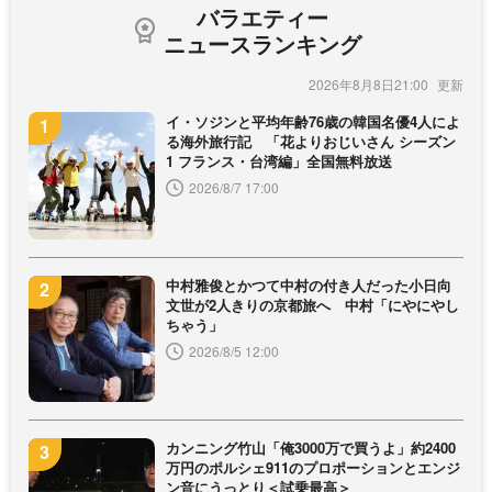
バラエティー
ニュースランキング
2026年8月8日21:00
イ・ソジンと平均年齢76歳の韓国名優4人によ
る海外旅行記 「花よりおじいさん シーズン
1 フランス・台湾編」全国無料放送
2026/8/7 17:00
中村雅俊とかつて中村の付き人だった小日向
文世が2人きりの京都旅へ 中村「にやにやし
ちゃう」
2026/8/5 12:00
カンニング竹山「俺3000万で買うよ」約2400
万円のポルシェ911のプロポーションとエンジ
ン音にうっとり＜試乗最高＞