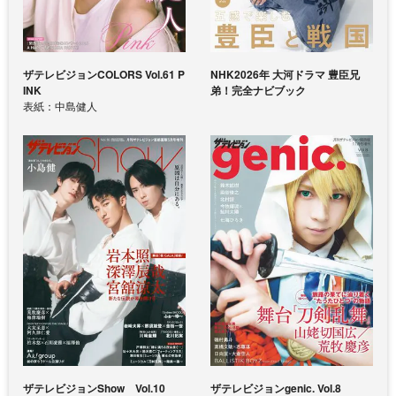
ザテレビジョンCOLORS Vol.61 P
NHK2026年 大河ドラマ 豊臣兄
INK
弟！完全ナビブック
表紙：中島健人
ザテレビジョンShow Vol.10
ザテレビジョンgenic. Vol.8