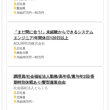
正社員
愛知県
月給27万円～50万円
「まだ間に合う!」未経験からできるシステム
エンジニア/年間休日120日以上
AQUARIUS株式会社
正社員
神奈川県
月給29万円～60万円
調理員/社会福祉法人勤務/高年収/賞与年2回/長
期特別休暇あり/髪型服装自由
社会福祉法人とらくろ
正社員
北海道
月給28万円～