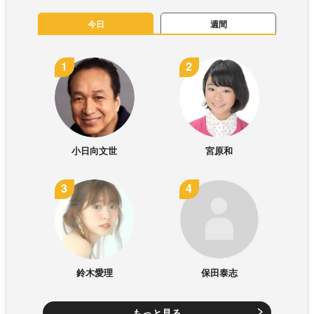
今日
週間
小日向文世
宮原和
鈴木愛理
保田泰志
もっと見る