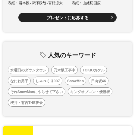
表紙：岩本照×深澤辰哉×宮舘涼太
表紙：山姥切国広
プレゼントに応募する
人気のキーワード
水曜日のダウンタウン
乃木坂工事中
TOKIOカケル
なにわ男子
しゃべくり007
SnowMan
日向坂46
それSnowManにやらせて下さい
キングオブコント優勝者
櫻井・有吉THE夜会