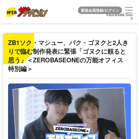
KADOKAWA Grou
KADOKAWA Grou
p
p
ZB1ソク・マシュー、パク・ゴヌクと2人き
りで臨む制作発表に緊張「ゴヌクに頼ると
思う」＜ZEROBASEONEの万能オフィス
特別編＞