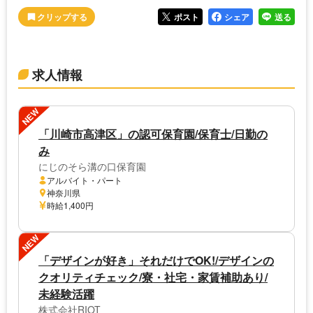
ポスト
シェア
送る
求人情報
NEW
「川崎市高津区」の認可保育園/保育士/日勤の
み
にじのそら溝の口保育園
アルバイト・パート
神奈川県
時給1,400円
NEW
「デザインが好き」それだけでOK!/デザインの
クオリティチェック/寮・社宅・家賃補助あり/
未経験活躍
株式会社RIOT