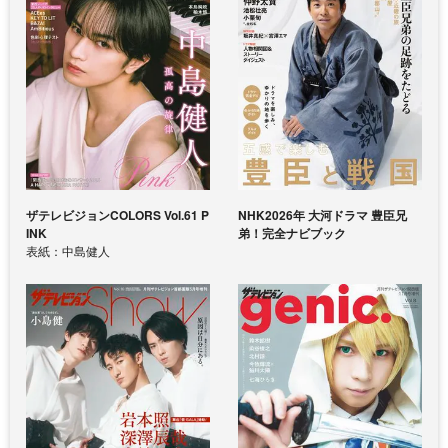
ザテレビジョンCOLORS Vol.61 P
NHK2026年 大河ドラマ 豊臣兄
INK
弟！完全ナビブック
表紙：中島健人