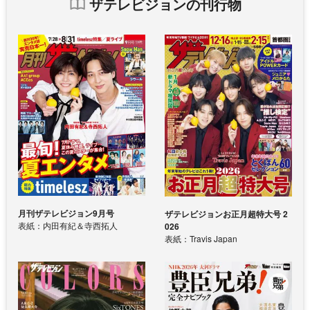
ザテレビジョンの刊行物
月刊ザテレビジョン9月号
ザテレビジョンお正月超特大号 2
表紙：内田有紀＆寺西拓人
026
表紙：Travis Japan