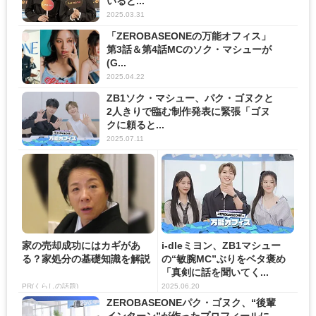
いると...
2025.03.31
「ZEROBASEONEの万能オフィス」
第3話＆第4話MCのソク・マシューが
(G...
2025.04.22
ZB1ソク・マシュー、パク・ゴヌクと
2人きりで臨む制作発表に緊張「ゴヌ
クに頼ると...
2025.07.11
家の売却成功にはカギがあ
i-dleミヨン、ZB1マシュー
る？家処分の基礎知識を解説
の“敏腕MC”ぶりをベタ褒め
「真剣に話を聞いてく...
PR(くらしの話題)
2025.06.20
ZEROBASEONEパク・ゴヌク、“後輩