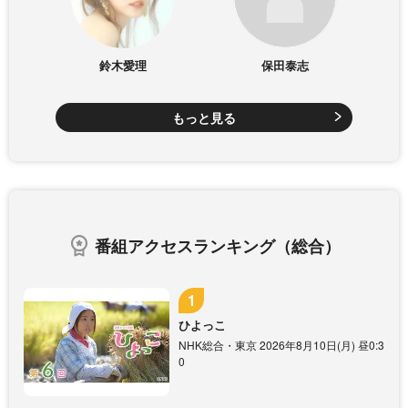
鈴木愛理
保田泰志
もっと見る
番組アクセスランキング（総合）
ひよっこ
NHK総合・東京 2026年8月10日(月) 昼0:3
0