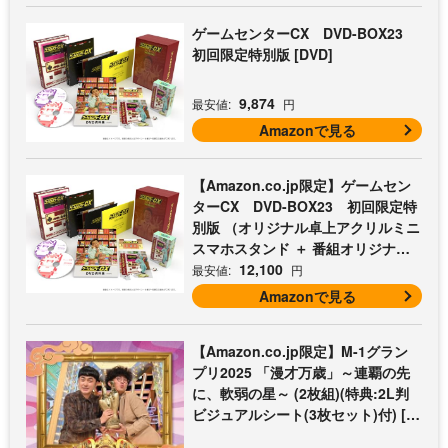
ゲームセンターCX DVD-BOX23
初回限定特別版 [DVD]
9,874
最安値:
円
Amazonで見る
【Amazon.co.jp限定】ゲームセン
ターCX DVD-BOX23 初回限定特
別版 （オリジナル卓上アクリルミニ
スマホスタンド ＋ 番組オリジナル
マイクロファイバークロス（オレン
12,100
最安値:
円
ジ） 付） [DVD]
Amazonで見る
【Amazon.co.jp限定】M-1グラン
プリ2025 「漫才万歳」～連覇の先
に、軟弱の星～ (2枚組)(特典:2L判
ビジュアルシート(3枚セット)付) [D
VD]