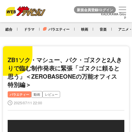
KADOKAWA Grou
KADOKAWA Grou
p
p
総合
ドラマ
バラエティー
映画
音楽
アニメ・
ZB1ソク・マシュー、パク・ゴヌクと2人き
りで臨む制作発表に緊張「ゴヌクに頼ると
思う」＜ZEROBASEONEの万能オフィス
特別編＞
バラエティー
動画
レビュー
2025/07/11 22:00