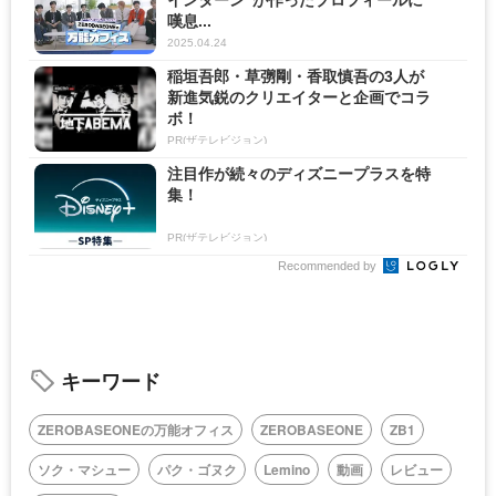
インターン”が作ったプロフィールに
嘆息...
2025.04.24
稲垣吾郎・草彅剛・香取慎吾の3人が
新進気鋭のクリエイターと企画でコラ
ボ！
PR(ザテレビジョン)
注目作が続々のディズニープラスを特
集！
PR(ザテレビジョン)
Recommended by
キーワード
ZEROBASEONEの万能オフィス
ZEROBASEONE
ZB1
ソク・マシュー
パク・ゴヌク
Lemino
動画
レビュー