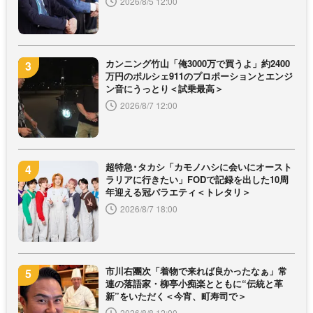
2026/8/5 12:00
カンニング竹山「俺3000万で買うよ」約2400
万円のポルシェ911のプロポーションとエンジ
ン音にうっとり＜試乗最高＞
2026/8/7 12:00
超特急･タカシ「カモノハシに会いにオースト
ラリアに行きたい」FODで記録を出した10周
年迎える冠バラエティ＜トレタリ＞
2026/8/7 18:00
市川右團次「着物で来れば良かったなぁ」常
連の落語家・柳亭小痴楽とともに“伝統と革
新”をいただく＜今宵、町寿司で＞
2026/8/8 12:00