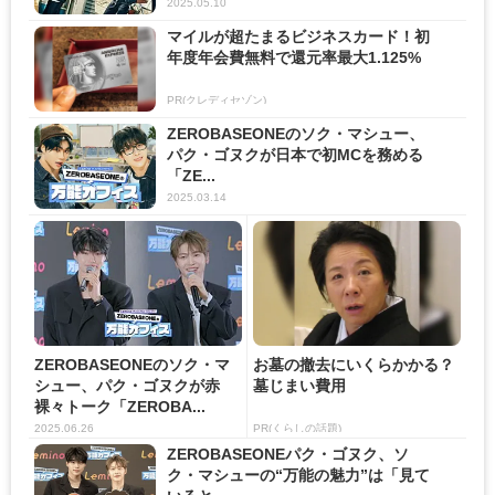
2025.05.10
マイルが超たまるビジネスカード！初
年度年会費無料で還元率最大1.125%
PR(クレディセゾン)
ZEROBASEONEのソク・マシュー、
パク・ゴヌクが日本で初MCを務める
「ZE...
2025.03.14
ZEROBASEONEのソク・マ
お墓の撤去にいくらかかる？
シュー、パク・ゴヌクが赤
墓じまい費用
裸々トーク「ZEROBA...
2025.06.26
PR(くらしの話題)
ZEROBASEONEパク・ゴヌク、ソ
ク・マシューの“万能の魅力”は「見て