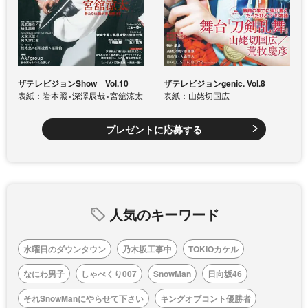
ザテレビジョンShow Vol.10
ザテレビジョンgenic. Vol.8
表紙：岩本照×深澤辰哉×宮舘涼太
表紙：山姥切国広
プレゼントに応募する
人気のキーワード
水曜日のダウンタウン
乃木坂工事中
TOKIOカケル
なにわ男子
しゃべくり007
SnowMan
日向坂46
それSnowManにやらせて下さい
キングオブコント優勝者