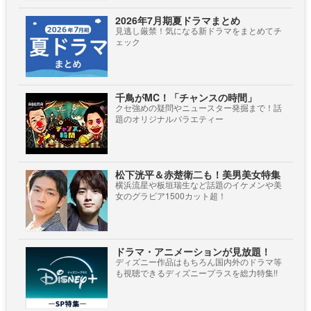
2026年7月期夏ドラマまとめ
見逃し厳禁！気になる新ドラマをまとめてチ
ェック
千鳥がMC！「チャンスの時間」
クセ強めの疑問やニュースター発掘まで！話
題のオリジナルバラエティー
松下洸平＆赤楚衛二も！美男美女特集
横浜流星や板垣瑞生など話題のイケメンや美
女のグラビア1500カット超！
ドラマ・アニメーションが見放題！
ディズニー作品はもちろん国内外のドラマ等
も視聴できるディズニープラスを総力特集!!