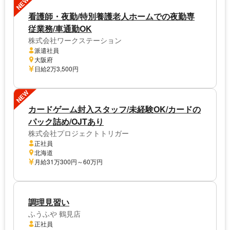
NEW
看護師・夜勤/特別養護老人ホームでの夜勤専
従業務/車通勤OK
株式会社ワークステーション
派遣社員
大阪府
日給2万3,500円
NEW
カードゲーム封入スタッフ/未経験OK/カードの
パック詰め/OJTあり
株式会社プロジェクトトリガー
正社員
北海道
月給31万300円～60万円
調理見習い
ふうふや 鶴見店
正社員