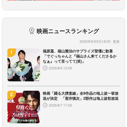
映画ニュースランキング
2026年8月9日18:00
福原遥、福山雅治のサプライズ登壇に歓喜
「でぐっちゃんと『福山さん来てくださるか
なぁ』って言ってて(笑)」
2026/8/9 15:09
映画「踊る大捜査線」全9作品の地上波一挙放
送が決定 「室井慎次」2部作は地上波初放送
2026/8/7 17:26