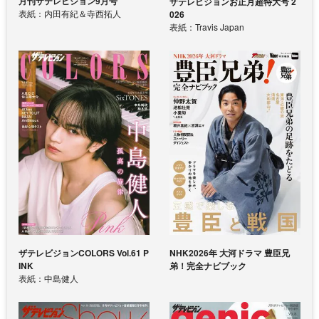
月刊ザテレビジョン9月号
ザテレビジョンお正月超特大号 2
表紙：内田有紀＆寺西拓人
026
表紙：Travis Japan
ザテレビジョンCOLORS Vol.61 P
NHK2026年 大河ドラマ 豊臣兄
INK
弟！完全ナビブック
表紙：中島健人