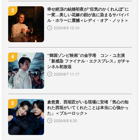
幸せ絶頂の結婚初夜が“狂気のかくれんぼ”に
一変…美しい花嫁の顔が血に染まるサバイバ
ル・ホラーに震撼＜レディ・オア・ノット＞
2026/8/9 12:10
“韓国ゾンビ映画”の金字塔 コン・ユ主演
「新感染 ファイナル・エクスプレス」がチャ
ンネル初放送
2026/8/7 11:17
倉悠貴、西垣匠がいる現場に安堵「気心の知
れた西垣がいてくれたことは本当に心強かっ
た」＜ブルーロック＞
2026/8/8 8:30