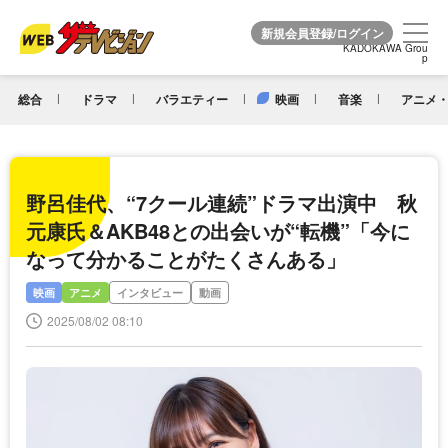
KADOKAWA Grou
KADOKAWA Grou
p
p
総合
ドラマ
バラエティー
映画
音楽
アニメ・
野呂佳代、“7クール連続”ドラマ出演中 秋
元康氏＆AKB48との出会いが“転機”「今に
なって分かることがたくさんある」
映画
アニメ
インタビュー
動画
2025/08/02 08:10