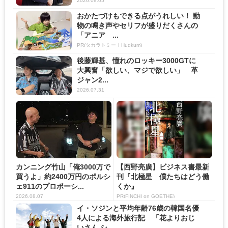
2026.08.05
おかたづけもできる点がうれしい！ 動
物の鳴き声やセリフが盛りだくさんの
「アニア ...
PR(タカラトミー｜Hugkum)
後藤輝基、憧れのロッキー3000GTに
大興奮「欲しい、マジで欲しい」 革
ジャン2...
2026.07.31
カンニング竹山「俺3000万で
【西野亮廣】ビジネス書最新
買うよ」約2400万円のポルシ
刊『北極星 僕たちはどう働
ェ911のプロポーシ...
くか』
2026.08.07
PR(FINCHI on GOETHE)
イ・ソジンと平均年齢76歳の韓国名優
4人による海外旅行記 「花よりおじ
いさん シ...