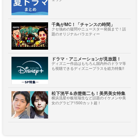
千鳥がMC！「チャンスの時間」
クセ強めの疑問やニュースター発掘まで！話
題のオリジナルバラエティー
ドラマ・アニメーションが見放題！
ディズニー作品はもちろん国内外のドラマ等
も視聴できるディズニープラスを総力特集!!
松下洸平＆赤楚衛二も！美男美女特集
横浜流星や板垣瑞生など話題のイケメンや美
女のグラビア1500カット超！