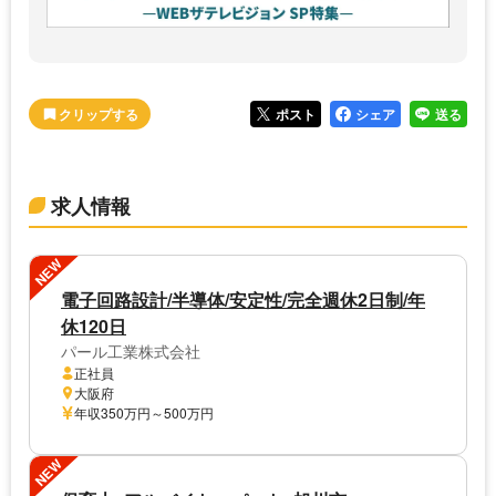
ポスト
シェア
送る
求人情報
NEW
電子回路設計/半導体/安定性/完全週休2日制/年
休120日
パール工業株式会社
正社員
大阪府
年収350万円～500万円
NEW