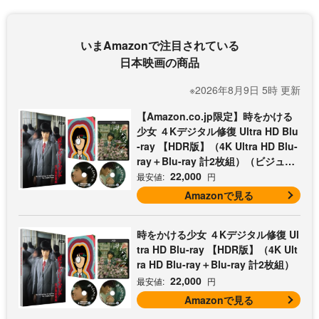
いまAmazonで注目されている
日本映画の商品
※2026年8月9日 5時 更新
【Amazon.co.jp限定】時をかける
少女 ４Kデジタル修復 Ultra HD Blu
-ray 【HDR版】（4K Ultra HD Blu-
ray＋Blu-ray 計2枚組）（ビジュア
ルシート3枚セット付）
22,000
最安値:
円
Amazonで見る
時をかける少女 ４Kデジタル修復 Ul
tra HD Blu-ray 【HDR版】（4K Ult
ra HD Blu-ray＋Blu-ray 計2枚組）
22,000
最安値:
円
Amazonで見る