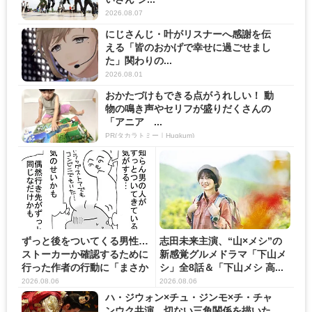
2026.08.07
にじさんじ・叶がリスナーへ感謝を伝
える「皆のおかげで幸せに過ごせまし
た」関わりの...
2026.08.01
おかたづけもできる点がうれしい！ 動
物の鳴き声やセリフが盛りだくさんの
「アニア ...
PR(タカラトミー｜Hugkum)
ずっと後をついてくる男性…
志田未来主演、“山×メシ”の
ストーカーか確認するために
新感覚グルメドラマ「下山メ
行った作者の行動に「まさか
シ」全8話＆「下山メシ 高...
の...
2026.08.06
2026.08.06
ハ・ジウォン×チュ・ジンモ×チ・チャ
ンウク共演 切ない三角関係を描いた