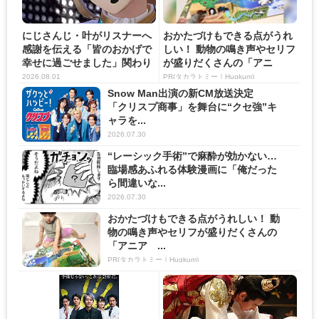
にじさんじ・叶がリスナーへ
おかたづけもできる点がうれ
感謝を伝える「皆のおかげで
しい！ 動物の鳴き声やセリフ
幸せに過ごせました」関わり
が盛りだくさんの「アニ
の...
ア ...
2026.08.01
PR(タカラトミー｜Hugkum)
Snow Man出演の新CM放送決定
「クリスプ商事」を舞台に“クセ強”キ
ャラを...
2026.07.30
“レーシック手術”で麻酔が効かない…
臨場感あふれる体験漫画に「俺だった
ら間違いな...
2026.07.30
おかたづけもできる点がうれしい！ 動
物の鳴き声やセリフが盛りだくさんの
「アニア ...
PR(タカラトミー｜Hugkum)