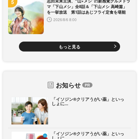
志田未来主演、“山×メシ”の新感覚グルメドラ
マ「下山メシ」全8話＆「下山メシ 高崎篇」
を一挙放送 第1話はあじフライ定食を堪能
2026/8/6 8:00
もっと見る
お知らせ
「イソジン®クリアうがい薬」といっ
しょに...
「イソジン®クリアうがい薬」といっ
しょに...