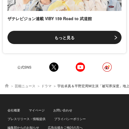
ザテレビジョン連載 VIBY 159 Road to 武道館
もっと見る
公式SNS
芸能ニュース
ドラマ
宇佐卓真＆平野宏周W主演「被写界深度」地上波放送決定 正反対の2人が少年から大人へと変わる狭間で揺れ動くラブス
会社概要
マイページ
お問い合わせ
プレスリリース・情報提供
プライバシーポリシー
編集部からのお知らせ
広告出稿をご検討の方へ