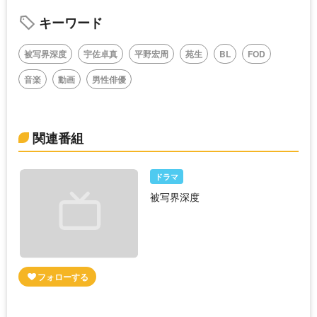
キーワード
被写界深度
宇佐卓真
平野宏周
苑生
BL
FOD
音楽
動画
男性俳優
関連番組
ドラマ
被写界深度