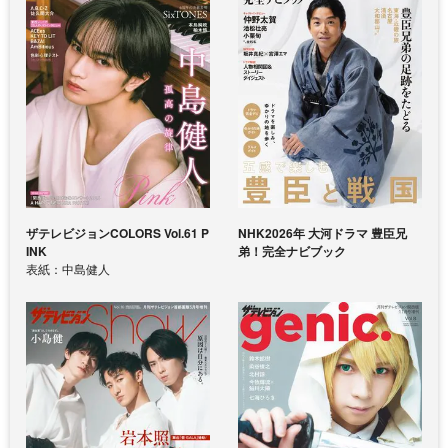
ザテレビジョンCOLORS Vol.61 P
NHK2026年 大河ドラマ 豊臣兄
INK
弟！完全ナビブック
表紙：中島健人