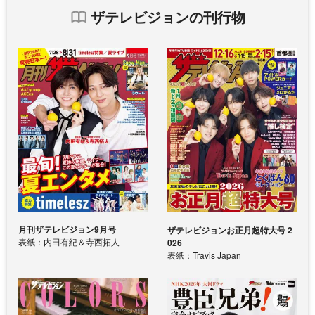
ザテレビジョンの刊行物
月刊ザテレビジョン9月号
ザテレビジョンお正月超特大号 2
表紙：内田有紀＆寺西拓人
026
表紙：Travis Japan