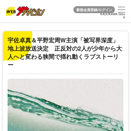
KADOKAWA Grou
KADOKAWA Grou
p
p
宇佐卓真＆平野宏周W主演「被写界深度」
地上波放送決定 正反対の2人が少年から大
人へと変わる狭間で揺れ動くラブストーリ
ー