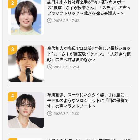
志田未来＆竹財輝之助が“キメ顔×キメポー
ズ”披露「さすが役者さん」「ステキ」の声＜
ブラックトリック～裁きを操る弁護人～＞
2026/8/6 17:43
杢代和人が海辺でほほ笑む“美しい横顔ショッ
ト”に「さすが国宝級イケメン」「大好きな横
顔」の声＜君は夏のなか＞
2026/8/6 15:24
草川拓弥、スーツにネクタイ姿、手は腰に…
モデルのようなソロショットに「目の保養で
す」の声＜ラストノート＞
2026/8/6 12:00