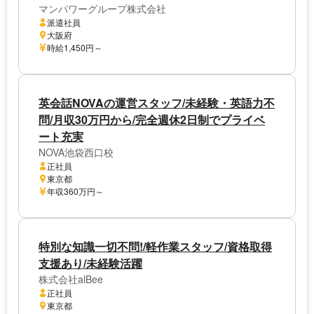
マンパワーグループ株式会社
派遣社員
大阪府
時給1,450円～
英会話NOVAの運営スタッフ/未経験・英語力不
問/月収30万円から/完全週休2日制でプライベ
ート充実
NOVA池袋西口校
正社員
東京都
年収360万円～
特別な知識一切不問!/軽作業スタッフ/資格取得
支援あり/未経験活躍
株式会社alBee
正社員
東京都