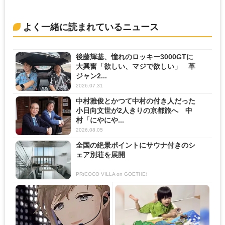
よく一緒に読まれているニュース
後藤輝基、憧れのロッキー3000GTに
大興奮「欲しい、マジで欲しい」 革
ジャン2...
2026.07.31
中村雅俊とかつて中村の付き人だった
小日向文世が2人きりの京都旅へ 中
村「にやにや...
2026.08.05
全国の絶景ポイントにサウナ付きのシ
ェア別荘を展開
PR(COCO VILLA on GOETHE)