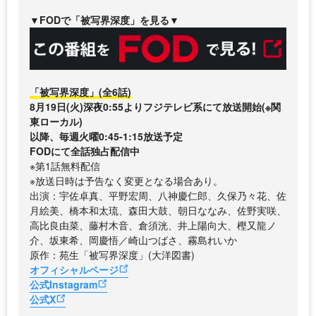
▼FODで「被写界深度」を見る▼
「被写界深度」(全6話)
8月19日(火)深夜0:55よりフジテレビ系にて放送開始(※関
東ローカル)
以降、毎週火曜0:45-1:15放送予定
FODにて全話独占配信中
※第1話無料配信
※放送日時は予告なく変更となる場合あり。
出演：宇佐卓真、平野宏周、八神慶仁郎、久保乃々花、佐
月絵美、橋本和太琉、森田大鼓、朝日ななみ、佐野実咲、
高比良由菜、藤村木音、倉須洸、井上陽向大、樫又龍ノ
介、坂東希、岡慶悟／崎山つばさ、霧島れいか
原作：苑生「被写界深度」(大洋図書)
オフィシャルページ
公式Instagram
公式X