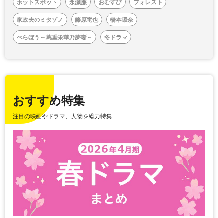
ホットスポット
永瀬廉
おむすび
フォレスト
家政夫のミタゾノ
藤原竜也
橋本環奈
べらぼう～蔦重栄華乃夢噺～
冬ドラマ
おすすめ特集
注目の映画やドラマ、人物を総力特集