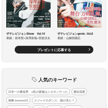
ザテレビジョンShow Vol.10
ザテレビジョンgenic. Vol.8
表紙：岩本照×深澤辰哉×宮舘涼太
表紙：山姥切国広
プレゼントに応募する
人気のキーワード
日本一の最低男 ※私の家族はニセモノだった
横浜流星
相棒 season23
クジャクのダンス、誰が見た？