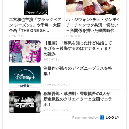
二宮和也主演「ブラックペア
ハ・ジウォン×チュ・ジンモ×
ン シーズン2」や千鳥・大悟
チ・チャンウク共演 切ない
企画「THE ONE SH...
三角関係を描いた韓国時代
劇...
2026.07.28
2026.08.03
【漫画】「浮気を知ったけど結婚して
あげる～後悔するのはアナタ～」まと
め読み
2026.07.31
注目作が続々のディズニープラスを特
集！
PR(ザテレビジョン)
稲垣吾郎・草彅剛・香取慎吾の3人が
新進気鋭のクリエイターと企画でコラ
ボ！
PR(ザテレビジョン)
Recommended by