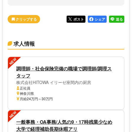
ポスト
シェア
送る
求人情報
NEW
調理師・社会保険完備の職場で調理師/調理ス
タッフ
株式会社HITOWA イリーゼ座間内の厨房
正社員
神奈川県
月給24万円～30万円
NEW
一般事務・OA事務/人気の9・17時残業少なめ
大学で経理補助長期休暇アリ