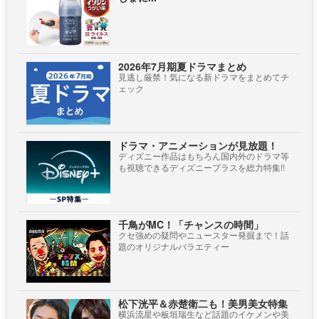
2026年7月期夏ドラマまとめ
見逃し厳禁！気になる新ドラマをまとめてチ
ェック
ドラマ・アニメーションが見放題！
ディズニー作品はもちろん国内外のドラマ等
も視聴できるディズニープラスを総力特集!!
千鳥がMC！「チャンスの時間」
クセ強めの疑問やニュースター発掘まで！話
題のオリジナルバラエティー
松下洸平＆赤楚衛二も！美男美女特集
横浜流星や板垣瑞生など話題のイケメンや美