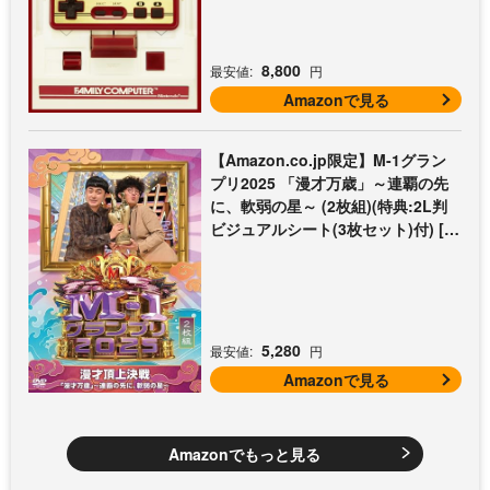
8,800
最安値:
円
Amazonで見る
【Amazon.co.jp限定】M-1グラン
プリ2025 「漫才万歳」～連覇の先
に、軟弱の星～ (2枚組)(特典:2L判
ビジュアルシート(3枚セット)付) [D
VD]
5,280
最安値:
円
Amazonで見る
Amazonでもっと見る