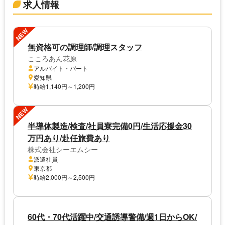
求人情報
NEW
無資格可の調理師/調理スタッフ
こころあん花原
アルバイト・パート
愛知県
時給1,140円～1,200円
NEW
半導体製造/検査/社員寮完備0円/生活応援金30
万円あり/赴任旅費あり
株式会社シーエムシー
派遣社員
東京都
時給2,000円～2,500円
60代・70代活躍中/交通誘導警備/週1日からOK/