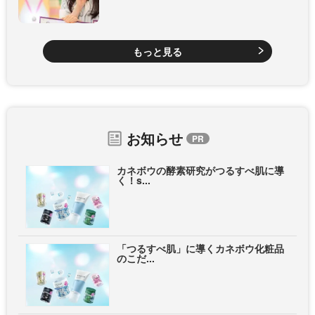
もっと見る
お知らせ
カネボウの酵素研究がつるすべ肌に導
く！s...
「つるすべ肌」に導くカネボウ化粧品
のこだ...