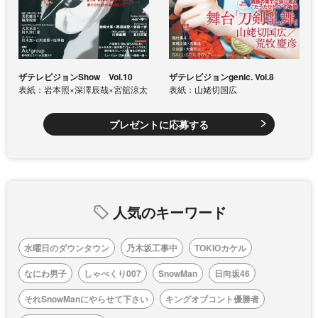
ザテレビジョンShow Vol.10
ザテレビジョンgenic. Vol.8
表紙：岩本照×深澤辰哉×宮舘涼太
表紙：山姥切国広
プレゼントに応募する
人気のキーワード
水曜日のダウンタウン
乃木坂工事中
TOKIOカケル
なにわ男子
しゃべくり007
SnowMan
日向坂46
それSnowManにやらせて下さい
キングオブコント優勝者