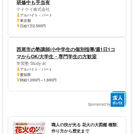
研修中も手当有
テイケイ株式会社
アルバイト・パート
東京都
日給1万2,500円
西尾市の塾講師/小中学生の個別指導/週1日1コ
マからOK/大学生・専門学生の方歓迎
学習塾 Study at
アルバイト・パート
愛知県
時給1,200円～1,600円
Sponsored by
職人の技が光る 花火の大図鑑 種類、
作り方から歴史まで