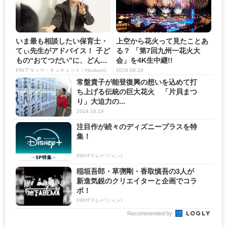
いま最も相談したい保育士・
上空から花火って見たことあ
てぃ先生がアドバイス！ 子ど
る？ 「第7回九州一花火大
もの“おてつだい”に、どん...
会」を4K生中継!!
PR(アタック・キュキュット｜Hugkum)
2019.09.19
常盤貴子が能登復興の想いを込めて打
ち上げる伝統の巨大花火 「片貝まつ
り」大迫力の...
2024.10.18
注目作が続々のディズニープラスを特
集！
PR(ザテレビジョン)
稲垣吾郎・草彅剛・香取慎吾の3人が
新進気鋭のクリエイターと企画でコラ
ボ！
PR(ザテレビジョン)
Recommended by