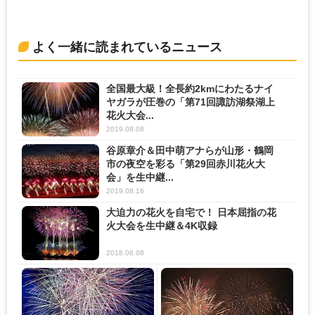
よく一緒に読まれているニュース
全国最大級！全長約2kmにわたるナイ
ヤガラが圧巻の「第71回諏訪湖祭湖上
花火大会...
2019.08.08
谷原章介＆田中萌アナらが山形・鶴岡
市の夜空を彩る「第29回赤川花火大
会」を生中継...
2019.08.16
大迫力の花火を自宅で！ 日本屈指の花
火大会を生中継＆4K収録
2018.06.08