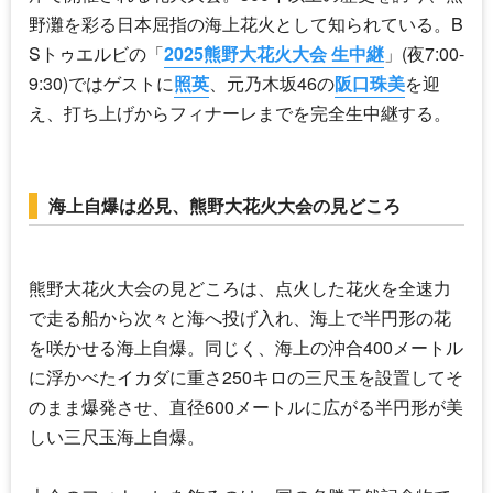
野灘を彩る日本屈指の海上花火として知られている。B
Sトゥエルビの「
2025熊野大花火大会 生中継
」(夜7:00-
9:30)ではゲストに
照英
、元乃木坂46の
阪口珠美
を迎
え、打ち上げからフィナーレまでを完全生中継する。
海上自爆は必見、熊野大花火大会の見どころ
熊野大花火大会の見どころは、点火した花火を全速力
で走る船から次々と海へ投げ入れ、海上で半円形の花
を咲かせる海上自爆。同じく、海上の沖合400メートル
に浮かべたイカダに重さ250キロの三尺玉を設置してそ
のまま爆発させ、直径600メートルに広がる半円形が美
しい三尺玉海上自爆。