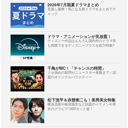
2026年7月期夏ドラマまとめ
見逃し厳禁！気になる新ドラマをまとめてチ
ェック
ドラマ・アニメーションが見放題！
ディズニー作品はもちろん国内外のドラマ等
も視聴できるディズニープラスを総力特集!!
千鳥がMC！「チャンスの時間」
クセ強めの疑問やニュースター発掘まで！話
題のオリジナルバラエティー
松下洸平＆赤楚衛二も！美男美女特集
横浜流星や板垣瑞生など話題のイケメンや美
女のグラビア1500カット超！