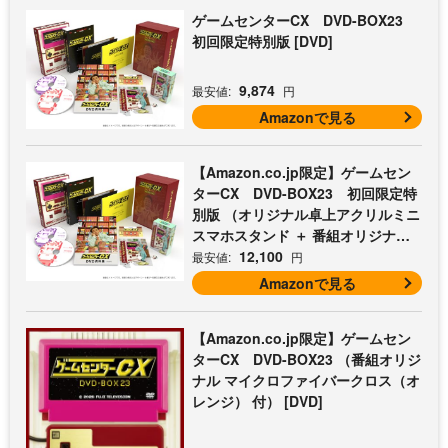
ゲームセンターCX DVD-BOX23
初回限定特別版 [DVD]
9,874
最安値:
円
Amazonで見る
【Amazon.co.jp限定】ゲームセン
ターCX DVD-BOX23 初回限定特
別版 （オリジナル卓上アクリルミニ
スマホスタンド ＋ 番組オリジナル
マイクロファイバークロス（オレン
12,100
最安値:
円
ジ） 付） [DVD]
Amazonで見る
【Amazon.co.jp限定】ゲームセン
ターCX DVD-BOX23 （番組オリジ
ナル マイクロファイバークロス（オ
レンジ） 付） [DVD]