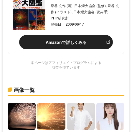
泉谷 玄作 (著), 日本煙火協会 (監修), 泉谷 玄
作 (イラスト), 日本煙火協会 (読み手)
PHP研究所
発売日： 2009/06/17
Amazonで詳しくみる
本ページはアフィリエイトプログラムによる
収益を得ています
画像一覧