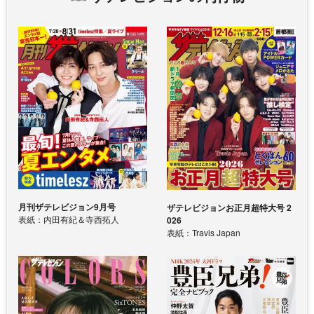
月刊ザテレビジョン9月号
ザテレビジョンお正月超特大号 2
表紙：内田有紀＆寺西拓人
026
表紙：Travis Japan