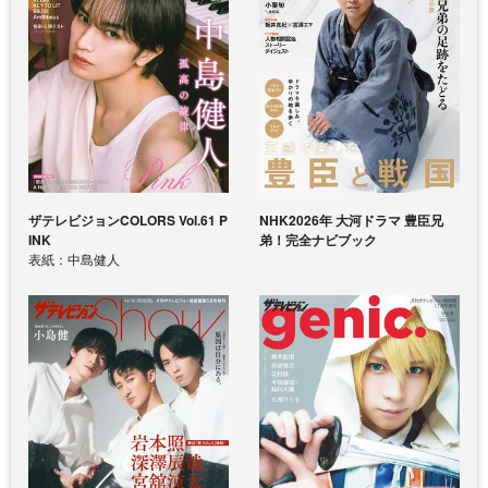
ザテレビジョンCOLORS Vol.61 P
NHK2026年 大河ドラマ 豊臣兄
INK
弟！完全ナビブック
表紙：中島健人