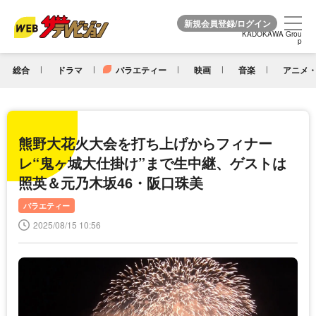
KADOKAWA Grou
KADOKAWA Grou
p
p
総合
ドラマ
バラエティー
映画
音楽
アニメ・
熊野大花火大会を打ち上げからフィナー
レ“鬼ヶ城大仕掛け”まで生中継、ゲストは
照英＆元乃木坂46・阪口珠美
バラエティー
2025/08/15 10:56