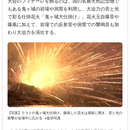
大会のフィナーレを飾るのは、国の名勝天然記念物で
もある鬼ヶ城の岩場や洞窟を利用し、大迫力の音と光
で彩る仕掛花火「鬼ヶ城大仕掛け」。花火玉自爆音や
爆風に加えて、岩場での反射音や洞窟での響鳴音も加
わり大迫力を演出する。
【写真】ラストの鬼ヶ城大仕掛け。爆発した花火は扇状に開き、音と光の
衝撃が会場中に広がる
※提供写真