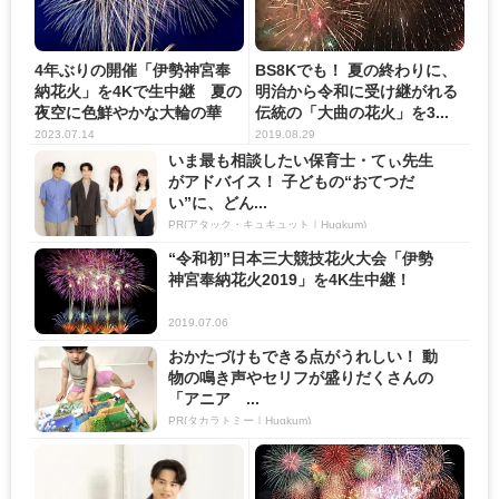
4年ぶりの開催「伊勢神宮奉
BS8Kでも！ 夏の終わりに、
納花火」を4Kで生中継 夏の
明治から令和に受け継がれる
夜空に色鮮やかな大輪の華
伝統の「大曲の花火」を3...
が...
2023.07.14
2019.08.29
いま最も相談したい保育士・てぃ先生
がアドバイス！ 子どもの“おてつだ
い”に、どん...
PR(アタック・キュキュット｜Hugkum)
“令和初”日本三大競技花火大会「伊勢
神宮奉納花火2019」を4K生中継！
2019.07.06
おかたづけもできる点がうれしい！ 動
物の鳴き声やセリフが盛りだくさんの
「アニア ...
PR(タカラトミー｜Hugkum)