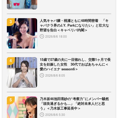
人気キャバ嬢・桃瀬ともに48時間密着 「キ
ャバクラ界のJ.Y. Parkになりたい」と壮大な
野望を告白＜キャベリバ内閣＞
2026/8/6 18:00
15歳で27歳の夫に一目惚れし、交際1ヶ月で長
女を妊娠した女性 30代でおばあちゃんに＜
愛のハイエナ season6＞
2026/8/6 8:05
乃木坂46池田瑛紗の“考察力”にメンバー騒然
「頭良過ぎるかも…」「絶対未来人だと思
う」＜乃木坂工事延長中＞
2026/8/6 5:30