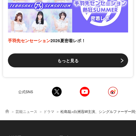
手羽先センセーション
2026夏密着レポ！
もっと見る
公式SNS
芸能ニュース
ドラマ
松島聡×白洲迅W主演、シングルファーザー同士の共同生活を描く【秋ドラマ人物相関図(土曜ドラ