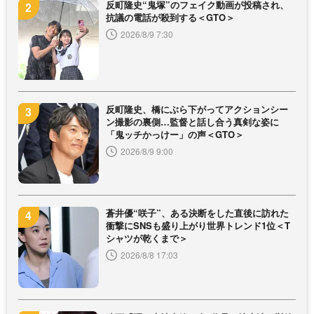
反町隆史“鬼塚”のフェイク動画が投稿され、
抗議の電話が殺到する＜GTO＞
2026/8/9 7:30
反町隆史、橋にぶら下がってアクションシー
ン撮影の裏側…監督と話し合う真剣な姿に
「鬼ッチかっけー」の声＜GTO＞
2026/8/9 9:00
蒼井優“咲子”、ある決断をした直後に訪れた
衝撃にSNSも盛り上がり世界トレンド1位＜T
シャツが乾くまで＞
2026/8/8 17:03