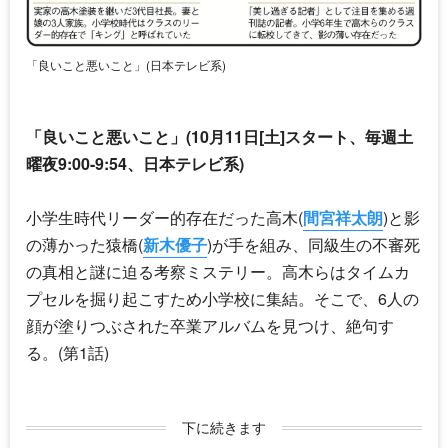
「良いこと悪いこと」(日本テレビ系)
「
良いこと悪いこと
」(10月11日[土]スタート、毎週土
曜夜9:00-9:54、日本テレビ系)
小学生時代リーダー的存在だった高木(
間宮祥太朗
)と影
の薄かった猿橋(
新木優子
)が手を組み、同級生の不審死
の真相と謎に迫る考察ミステリー。高木らはタイムカ
プセルを掘り起こすため小学校に集結。そこで、6人の
顔が塗りつぶされた卒業アルバムを見つけ、絶句す
る。(第1話)
下に続きます