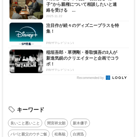
子”から親権について相談したいと連
絡を受ける ...
2025.11.22
注目作が続々のディズニープラスを特
集！
PR(ザテレビジョン)
稲垣吾郎・草彅剛・香取慎吾の3人が
新進気鋭のクリエイターと企画でコラ
ボ！
PR(ザテレビジョン)
Recommended by
キーワード
良いこと悪いこと
間宮祥太朗
新木優子
パパと親父のウチご飯
松島聡
白洲迅