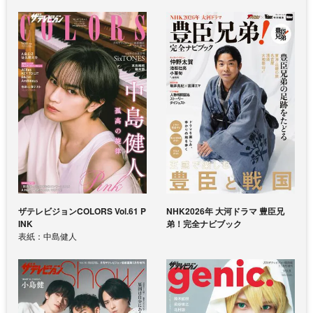
ザテレビジョンCOLORS Vol.61 P
NHK2026年 大河ドラマ 豊臣兄
INK
弟！完全ナビブック
表紙：中島健人