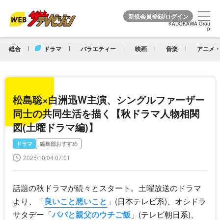
KADOKAWA Grou
KADOKAWA Grou
p
p
総合
ドラマ
バラエティー
映画
音楽
アニメ・
松島聡×白洲迅W主演、シングルファーザー
同士の共同生活を描く【秋ドラマ人物相関
図(土曜ドラマ編)】
ドラマ
編集部おすすめ
2025/10/04 07:01
話題の秋ドラマが続々とスタート。土曜放送のドラマ
より、「
良いこと悪いこと
」(日本テレビ系)、オシドラ
サタデー「
パパと親父のウチご飯
」(テレビ朝日系)、