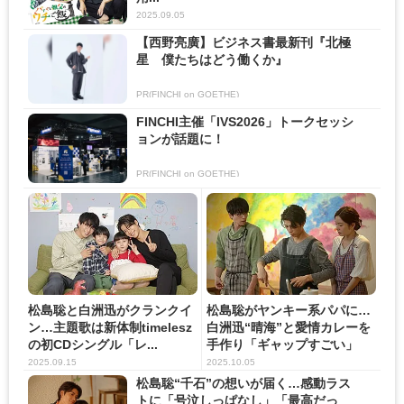
2025.09.05
【西野亮廣】ビジネス書最新刊『北極
星 僕たちはどう働くか』
PR(FINCHI on GOETHE)
FINCHI主催「IVS2026」トークセッシ
ョンが話題に！
PR(FINCHI on GOETHE)
松島聡と白洲迅がクランクイ
松島聡がヤンキー系パパに…
ン…主題歌は新体制timelesz
白洲迅“晴海”と愛情カレーを
の初CDシングル「レ...
手作り「ギャップすごい」
「...
2025.09.15
2025.10.05
松島聡“千石”の想いが届く…感動ラス
トに「号泣しっぱなし」「最高だっ