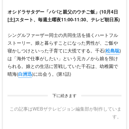
オシドラサタデー「
パパと親父のウチご飯
」(10月4日
[土]スタート、毎週土曜夜11:00-11:30、テレビ朝日系)
シングルファーザー同士の共同生活を描くハートフル
ストーリー。娘と暮らすことになった男性が、ご飯や
寝かしつけといった子育てに大慌てする。千石(
松島聡
)
は「海外で仕事がしたい」という元カノから娘を預け
られる。娘との生活に苦戦していた千石は、幼稚園で
晴海(
白洲迅
)に出会う。(第1話)
下に続きます
この記事はWEBザテレビジョン編集部が制作していま
す。