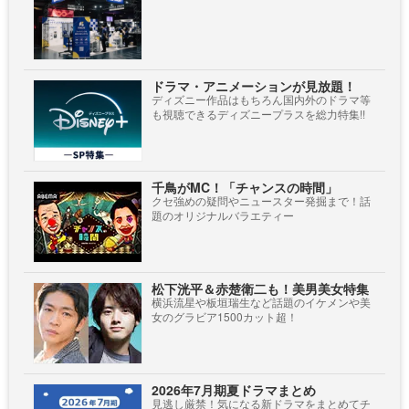
ドラマ・アニメーションが見放題！
ディズニー作品はもちろん国内外のドラマ等
も視聴できるディズニープラスを総力特集!!
千鳥がMC！「チャンスの時間」
クセ強めの疑問やニュースター発掘まで！話
題のオリジナルバラエティー
松下洸平＆赤楚衛二も！美男美女特集
横浜流星や板垣瑞生など話題のイケメンや美
女のグラビア1500カット超！
2026年7月期夏ドラマまとめ
見逃し厳禁！気になる新ドラマをまとめてチ