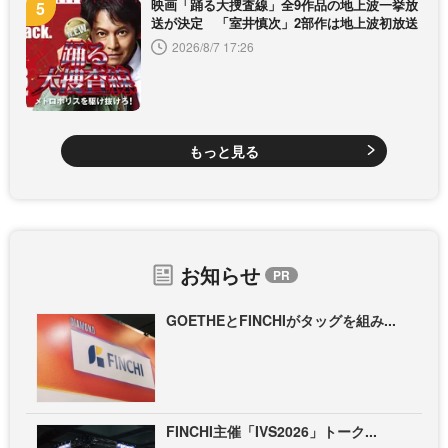
映画「踊る大捜査線」全9作品の地上波一挙放
送が決定 「室井慎次」2部作は地上波初放送
2026/8/7 17:26
もっと見る
お知らせ
GOETHEとFINCHIがタッグを組み...
FINCHI主催「IVS2026」トーク...