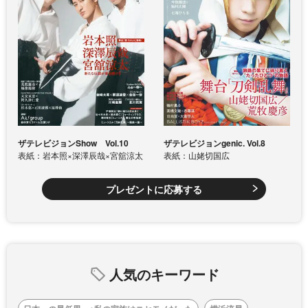
ザテレビジョンShow Vol.10
ザテレビジョンgenic. Vol.8
表紙：岩本照×深澤辰哉×宮舘涼太
表紙：山姥切国広
プレゼントに応募する
人気のキーワード