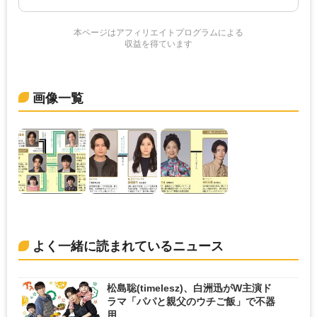
本ページはアフィリエイトプログラムによる
収益を得ています
画像一覧
よく一緒に読まれているニュース
松島聡(timelesz)、白洲迅がW主演ド
ラマ「パパと親父のウチご飯」で不器
用...