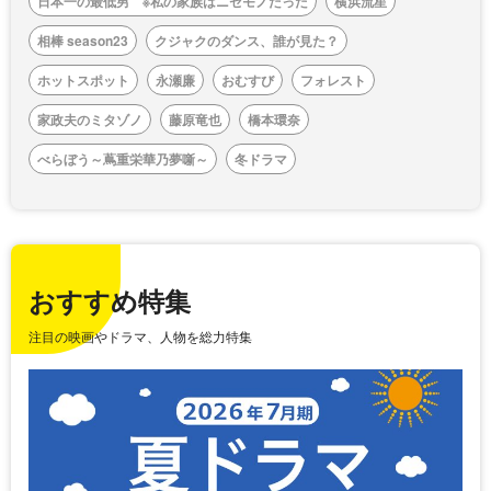
日本一の最低男 ※私の家族はニセモノだった
横浜流星
相棒 season23
クジャクのダンス、誰が見た？
ホットスポット
永瀬廉
おむすび
フォレスト
家政夫のミタゾノ
藤原竜也
橋本環奈
べらぼう～蔦重栄華乃夢噺～
冬ドラマ
おすすめ特集
注目の映画やドラマ、人物を総力特集