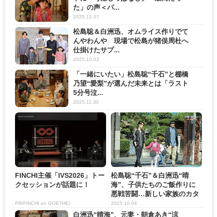
た」の声＜パ...
2025.12.07
松島聡＆白洲迅、オムライス作りでて
んやわんや 現場で松島が猪俣周杜へ
仕掛けたサプ...
2025.10.02
「一緒にいたい」松島聡“千石”と棚橋
乃望“愛梨”が選んだ未来とは「ラスト
5分号泣...
2025.11.30
FINCHI主催「IVS2026」トー
松島聡“千石”＆白洲迅“晴
クセッションが話題に！
海”、子供たちのご飯作りに
悪戦苦闘…新しい家族のカタ
チ...
PR(FINCHI on GOETHE)
2025.10.04
白洲迅“晴海”、元妻・朝倉あき“涼