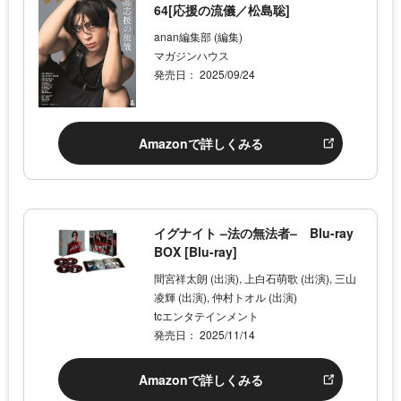
64[応援の流儀／松島聡]
anan編集部 (編集)
マガジンハウス
発売日： 2025/09/24
Amazonで詳しくみる
イグナイト –法の無法者– Blu-ray
BOX [Blu-ray]
間宮祥太朗 (出演), 上白石萌歌 (出演), 三山
凌輝 (出演), 仲村トオル (出演)
tcエンタテインメント
発売日： 2025/11/14
Amazonで詳しくみる