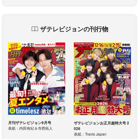
ザテレビジョンの刊行物
月刊ザテレビジョン9月号
ザテレビジョンお正月超特大号 2
表紙：内田有紀＆寺西拓人
026
表紙：Travis Japan