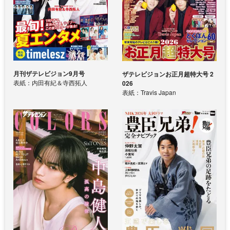
月刊ザテレビジョン9月号
ザテレビジョンお正月超特大号 2
表紙：内田有紀＆寺西拓人
026
表紙：Travis Japan