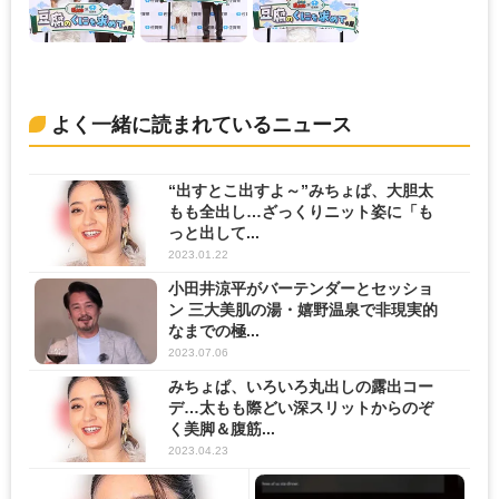
よく一緒に読まれているニュース
“出すとこ出すよ～”みちょぱ、大胆太
もも全出し…ざっくりニット姿に「も
っと出して...
2023.01.22
小田井涼平がバーテンダーとセッショ
ン 三大美肌の湯・嬉野温泉で非現実的
なまでの極...
2023.07.06
みちょぱ、いろいろ丸出しの露出コー
デ…太もも際どい深スリットからのぞ
く美脚＆腹筋...
2023.04.23