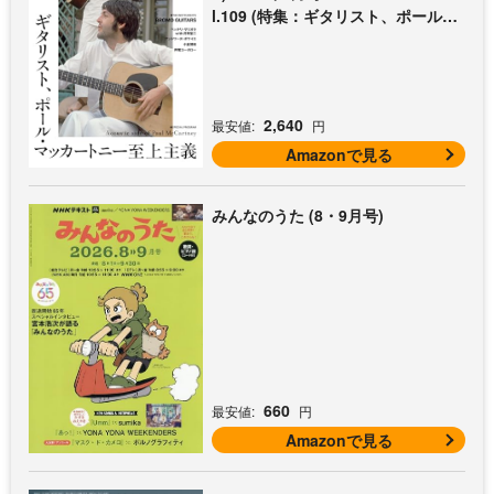
l.109 (特集：ギタリスト、ポール・
マッカートニー至上主義 / 特別付録
歌本小冊子：ザ・ビートルズ〜ポー
ル・マッカートニー・アコギ名曲選)
2,640
最安値:
円
Amazonで見る
みんなのうた (8・9月号)
660
最安値:
円
Amazonで見る