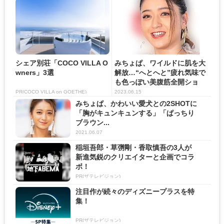
シェア別荘「COCO VILLA O
みちょぱ、ワイルドに肌を大
wners」3選
解放…“へとへと”疲れ気味で
も色っぽい美腹筋全開ショ
ッ...
PR(COCO VILLA on GOETHE)
2023.06.15
みちょぱ、かわいい愛犬との2SHOTに
「胸がキュンキュンする」「ぱっちり
ブラウン...
2021.06.07
稲垣吾郎・草彅剛・香取慎吾の3人が
新進気鋭のクリエイターと企画でコラ
ボ！
PR(ザテレビジョン)
注目作が続々のディズニープラスを特
集！
PR(ザテレビジョン)