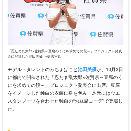
「忍たま乱太郎×佐賀県～豆腐のくにを求めての段～」プロジェクト発表
会に登場した池田美優
※提供写真
モデル・タレントのみちょぱこと
池田美優
が、10月2日
に都内で開催された「忍たま乱太郎×佐賀県～豆腐のく
にを求めての段～」プロジェクト発表会に出席。豆腐
をイメージした純白の衣装に身を包み、足元にはウエ
スタンブーツを合わせた独自の“お豆腐コーデ”で登場し
た。