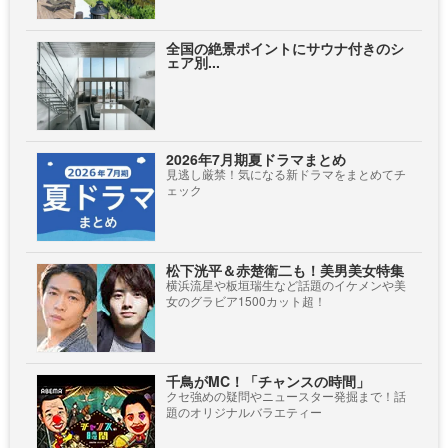
全国の絶景ポイントにサウナ付きのシ
ェア別...
2026年7月期夏ドラマまとめ
見逃し厳禁！気になる新ドラマをまとめてチ
ェック
松下洸平＆赤楚衛二も！美男美女特集
横浜流星や板垣瑞生など話題のイケメンや美
女のグラビア1500カット超！
千鳥がMC！「チャンスの時間」
クセ強めの疑問やニュースター発掘まで！話
題のオリジナルバラエティー