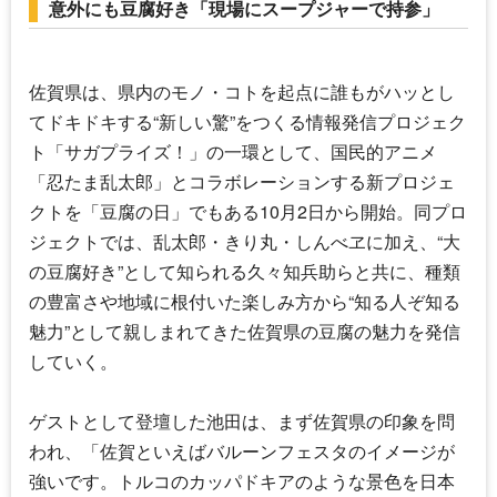
意外にも豆腐好き「現場にスープジャーで持参」
佐賀県は、県内のモノ・コトを起点に誰もがハッとし
てドキドキする“新しい驚”をつくる情報発信プロジェク
ト「サガプライズ！」の一環として、国民的アニメ
「忍たま乱太郎」とコラボレーションする新プロジェ
クトを「豆腐の日」でもある10月2日から開始。同プロ
ジェクトでは、乱太郎・きり丸・しんべヱに加え、“大
の豆腐好き”として知られる久々知兵助らと共に、種類
の豊富さや地域に根付いた楽しみ方から“知る人ぞ知る
魅力”として親しまれてきた佐賀県の豆腐の魅力を発信
していく。
ゲストとして登壇した池田は、まず佐賀県の印象を問
われ、「佐賀といえばバルーンフェスタのイメージが
強いです。トルコのカッパドキアのような景色を日本