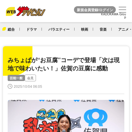
KADOKAWA Grou
KADOKAWA Grou
p
p
総合
ドラマ
バラエティー
映画
音楽
アニメ・
みちょぱが“お豆腐”コーデで登場「次は現
地で味わいたい！」佐賀の豆腐に感動
芸能一般
会見
2025/10/04 06:05