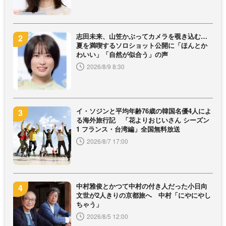
志田未来、山笠かぶってカメラを覗き込む…
夏を満喫するソロショット公開に「ほんとか
わいい」「自然が似合う」の声
2026/8/9 8:30
イ・ソジンと平均年齢76歳の韓国名優4人によ
る海外旅行記 「花よりおじいさん シーズン
1 フランス・台湾編」全国無料放送
2026/8/7 17:00
中村雅俊とかつて中村の付き人だった小日向
文世が2人きりの京都旅へ 中村「にやにやし
ちゃう」
2026/8/5 12:00