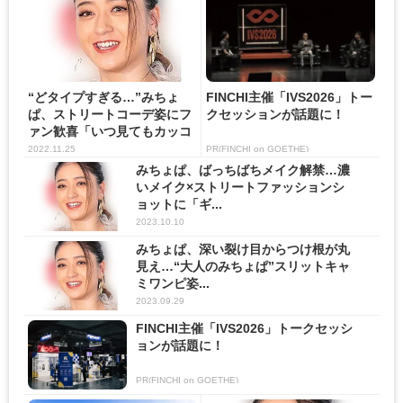
“どタイプすぎる…”みちょ
FINCHI主催「IVS2026」トー
ぱ、ストリートコーデ姿にフ
クセッションが話題に！
ァン歓喜「いつ見てもカッコ
い...
2022.11.25
PR(FINCHI on GOETHE)
みちょぱ、ばっちばちメイク解禁…濃
いメイク×ストリートファッションシ
ョットに「ギ...
2023.10.10
みちょぱ、深い裂け目からつけ根が丸
見え…“大人のみちょぱ”スリットキャ
ミワンピ姿...
2023.09.29
FINCHI主催「IVS2026」トークセッシ
ョンが話題に！
PR(FINCHI on GOETHE)