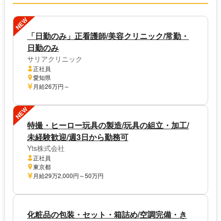
NEW
「日勤のみ」正看護師/美容クリニック/常勤・
日勤のみ
サリアクリニック
正社員
愛知県
月給26万円～
NEW
特撮・ヒーロー玩具の製造/玩具の組立・加工/
未経験歓迎/週3日から勤務可
Yts株式会社
正社員
東京都
月給29万2,000円～50万円
化粧品の包装・セット・箱詰め/空調完備・き