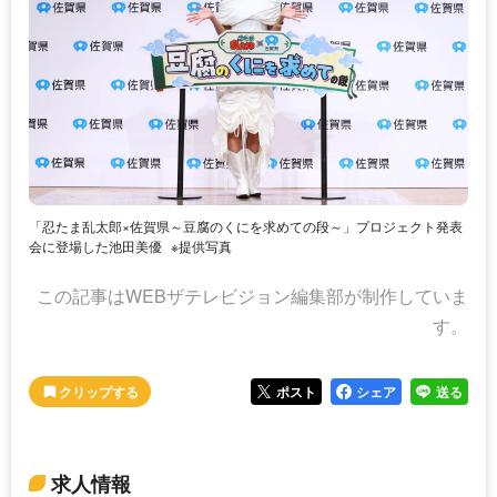
「忍たま乱太郎×佐賀県～豆腐のくにを求めての段～」プロジェクト発表
会に登場した池田美優
※提供写真
この記事はWEBザテレビジョン編集部が制作していま
す。
ポスト
シェア
送る
求人情報