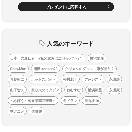
プレゼントに応募する
人気のキーワード
日本一の最低男 ※私の家族はニセモノだった
横浜流星
SnowMan
相棒 season23
クジャクのダンス、誰が見た？
赤楚衛二
ホットスポット
松村北斗
フォレスト
永瀬廉
山下智久
家政夫のミタゾノ
おむすび
横浜流星
永瀬廉
べらぼう～蔦重栄華乃夢噺～
冬ドラマ
日向坂46
秋アニメ
佐藤健