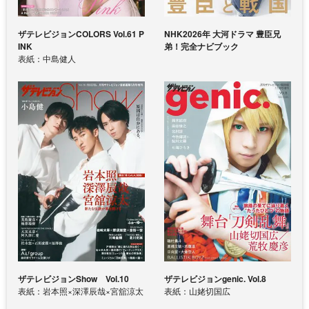
ザテレビジョンCOLORS Vol.61 P
NHK2026年 大河ドラマ 豊臣兄
INK
弟！完全ナビブック
表紙：中島健人
ザテレビジョンShow Vol.10
ザテレビジョンgenic. Vol.8
表紙：岩本照×深澤辰哉×宮舘涼太
表紙：山姥切国広