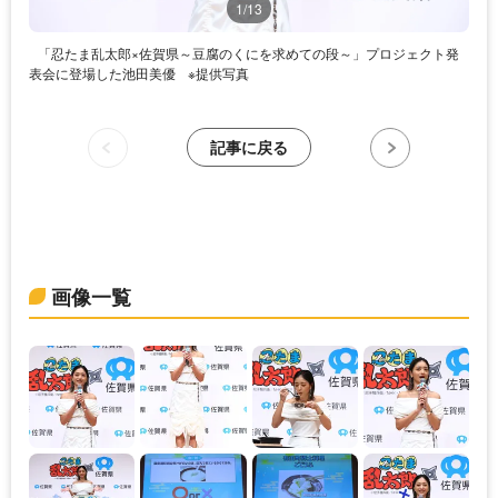
1/13
「忍たま乱太郎×佐賀県～豆腐のくにを求めての段～」プロジェクト発
表会に登場した池田美優
※提供写真
記事に戻る
画像一覧