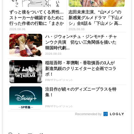
ずっと後をついてくる男性…
志田未来主演、“山×メシ”の
ストーカーか確認するために
新感覚グルメドラマ「下山メ
行った作者の行動に「まさか
シ」全8話＆「下山メシ 高...
の...
2026.08.06
2026.08.06
ハ・ジウォン×チュ・ジンモ×チ・チャ
ンウク共演 切ない三角関係を描いた
韓国時代劇...
2026.08.03
稲垣吾郎・草彅剛・香取慎吾の3人が
新進気鋭のクリエイターと企画でコラ
ボ！
PR(ザテレビジョン)
注目作が続々のディズニープラスを特
集！
PR(ザテレビジョン)
Recommended by