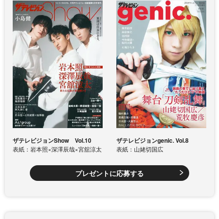
ザテレビジョンShow Vol.10
ザテレビジョンgenic. Vol.8
表紙：岩本照×深澤辰哉×宮舘涼太
表紙：山姥切国広
プレゼントに応募する