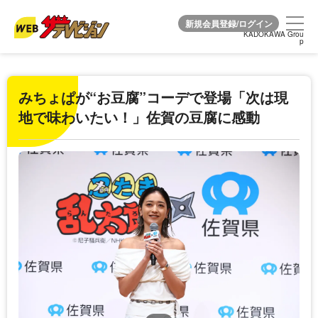
KADOKAWA Grou
KADOKAWA Grou
p
p
みちょぱが“お豆腐”コーデで登場「次は現
地で味わいたい！」佐賀の豆腐に感動