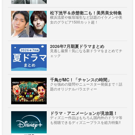
松下洸平＆赤楚衛二も！美男美女特集
横浜流星や板垣瑞生など話題のイケメンや美
女のグラビア1500カット超！
2026年7月期夏ドラマまとめ
見逃し厳禁！気になる新ドラマをまとめてチ
ェック
千鳥がMC！「チャンスの時間」
クセ強めの疑問やニュースター発掘まで！話
題のオリジナルバラエティー
ドラマ・アニメーションが見放題！
ディズニー作品はもちろん国内外のドラマ等
も視聴できるディズニープラスを総力特集!!