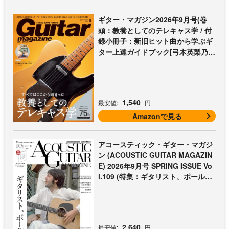
ギター・マガジン2026年9月号(巻
頭：教養としてのテレキャス学 / 付
録小冊子：新旧ヒット曲から学ぶギ
ター上達ガイドブック[弓木英梨乃の
放課後エレキ部 最終回])
1,540
最安値:
円
Amazonで見る
アコースティック・ギター・マガジ
ン (ACOUSTIC GUITAR MAGAZIN
E) 2026年9月号 SPRING ISSUE Vo
l.109 (特集：ギタリスト、ポール・
マッカートニー至上主義 / 特別付録
歌本小冊子：ザ・ビートルズ〜ポー
ル・マッカートニー・アコギ名曲選)
2,640
最安値:
円