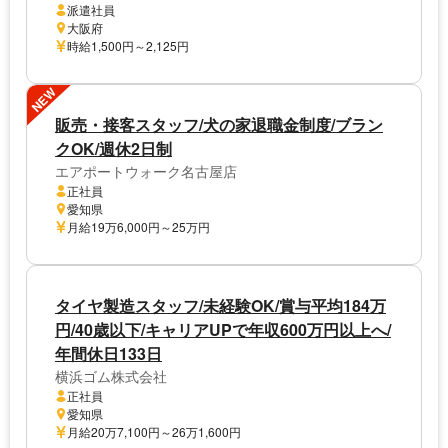
派遣社員
大阪府
時給1,500円～2,125円
NEW
販売・接客スタッフ/犬の家退職金制度/ブラン
クOK/週休2日制
エアポートウォーク名古屋店
正社員
愛知県
月給19万6,000円～25万円
タイヤ製造スタッフ/未経験OK/賞与平均184万
円/40歳以下/キャリアUPで年収600万円以上へ/
年間休日133日
横浜ゴム株式会社
正社員
愛知県
月給20万7,100円～26万1,600円