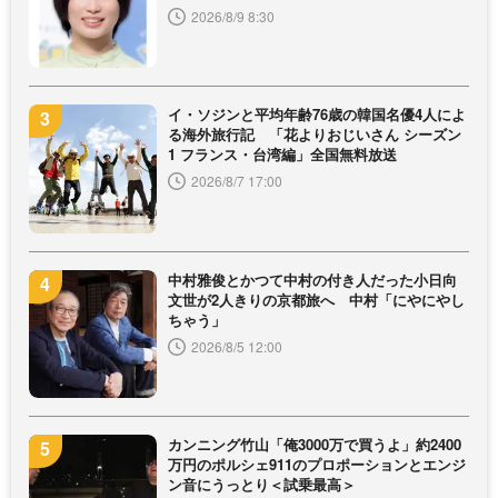
2026/8/9 8:30
イ・ソジンと平均年齢76歳の韓国名優4人によ
る海外旅行記 「花よりおじいさん シーズン
1 フランス・台湾編」全国無料放送
2026/8/7 17:00
中村雅俊とかつて中村の付き人だった小日向
文世が2人きりの京都旅へ 中村「にやにやし
ちゃう」
2026/8/5 12:00
カンニング竹山「俺3000万で買うよ」約2400
万円のポルシェ911のプロポーションとエンジ
ン音にうっとり＜試乗最高＞