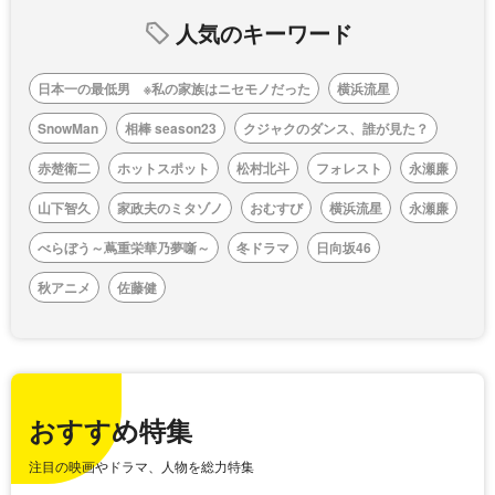
人気のキーワード
日本一の最低男 ※私の家族はニセモノだった
横浜流星
SnowMan
相棒 season23
クジャクのダンス、誰が見た？
赤楚衛二
ホットスポット
松村北斗
フォレスト
永瀬廉
山下智久
家政夫のミタゾノ
おむすび
横浜流星
永瀬廉
べらぼう～蔦重栄華乃夢噺～
冬ドラマ
日向坂46
秋アニメ
佐藤健
おすすめ特集
注目の映画やドラマ、人物を総力特集