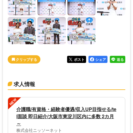
ポスト
シェア
送る
求人情報
NEW
介護職/有資格・経験者優遇/収入UP目指せる/te
l面談 即日紹介/大阪市東淀川区内に多数 2カ月
～
株式会社ニッソーネット