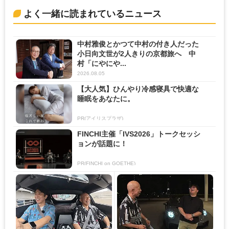
よく一緒に読まれているニュース
中村雅俊とかつて中村の付き人だった
小日向文世が2人きりの京都旅へ 中
村「にやにや...
2026.08.05
【大人気】ひんやり冷感寝具で快適な
睡眠をあなたに。
PR(アイリスプラザ)
FINCHI主催「IVS2026」トークセッシ
ョンが話題に！
PR(FINCHI on GOETHE)