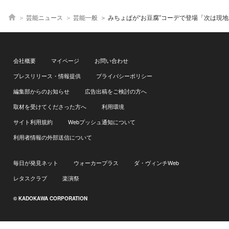
芸能ニュース
芸能一般
みちょぱが“お豆腐”コーデで登場「次は現地で味わいたい！」佐賀の
会社概要
マイページ
お問い合わせ
プレスリリース・情報提供
プライバシーポリシー
編集部からのお知らせ
広告出稿をご検討の方へ
取材を受けてくださった方へ
利用環境
サイト利用規約
Webプッシュ通知について
利用者情報の外部送信について
毎日が発見ネット
ウォーカープラス
ダ・ヴィンチWeb
レタスクラブ
楽演祭
© KADOKAWA CORPORATION