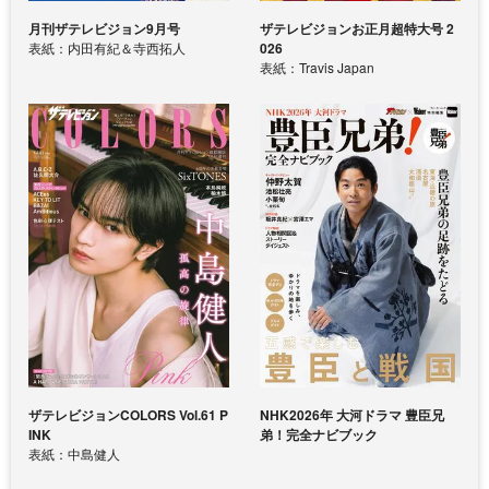
月刊ザテレビジョン9月号
ザテレビジョンお正月超特大号 2
表紙：内田有紀＆寺西拓人
026
表紙：Travis Japan
ザテレビジョンCOLORS Vol.61 P
NHK2026年 大河ドラマ 豊臣兄
INK
弟！完全ナビブック
表紙：中島健人