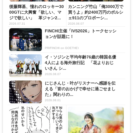
後藤輝基、憧れのロッキー30
カンニング竹山「俺3000万で
00GTに大興奮「欲しい、マ
買うよ」約2400万円のポルシ
ジで欲しい」 革ジャン2...
ェ911のプロポーシ...
2026.07.31
2026.08.07
FINCHI主催「IVS2026」トークセッシ
ョンが話題に！
PR(FINCHI on GOETHE)
イ・ソジンと平均年齢76歳の韓国名優
4人による海外旅行記 「花よりおじ
いさん シ...
2026.08.07
にじさんじ・叶がリスナーへ感謝を伝
える「皆のおかげで幸せに過ごせまし
た」関わりの...
2026.08.01