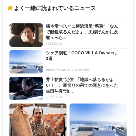
よく一緒に読まれているニュース
橋本愛“てい”に横浜流星“蔦重”「なん
で眼鏡取るんだよ」、夫婦げんかに反
響＜べら...
2025.09.09
シェア別荘「COCO VILLA Owners」
3選
PR(COCO VILLA on GOETHE)
井上祐貴“定信”「地獄へ落ちるがよ
い！」、裏切りの果ての嘆きにあった
生田斗真“治...
2025.11.14