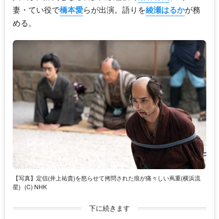
妻・てい役で
橋本愛
らが出演。語りを
綾瀬はるか
が務
める。
【写真】定信(井上祐貴)を怒らせて拷問された痕が痛々しい蔦重(横浜流
星)
(C) NHK
下に続きます