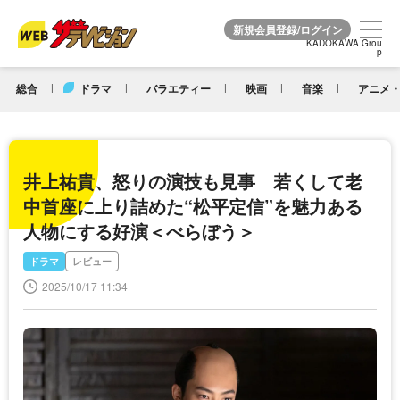
KADOKAWA Grou
KADOKAWA Grou
p
p
総合
ドラマ
バラエティー
映画
音楽
アニメ・
井上祐貴、怒りの演技も見事 若くして老
中首座に上り詰めた“松平定信”を魅力ある
人物にする好演＜べらぼう＞
ドラマ
レビュー
2025/10/17 11:34