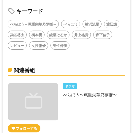
キーワード
べらぼう～蔦重栄華乃夢噺～
べらぼう
横浜流星
渡辺謙
染谷将太
橋本愛
綾瀬はるか
井上祐貴
森下佳子
レビュー
女性俳優
男性俳優
関連番組
ドラマ
べらぼう〜蔦重栄華乃夢噺〜