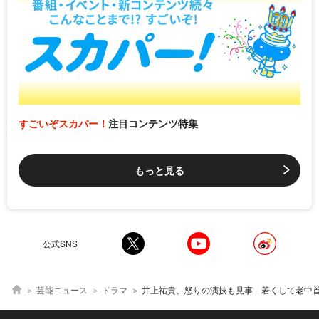
すごいぞスカパー！
注目コンテンツ特集
もっと見る
公式SNS
芸能ニュース
ドラマ
井上祐貴、怒りの演技も見事 若くして老中首座に上り詰めた“松平定信”を魅力ある人物にする好演＜べら