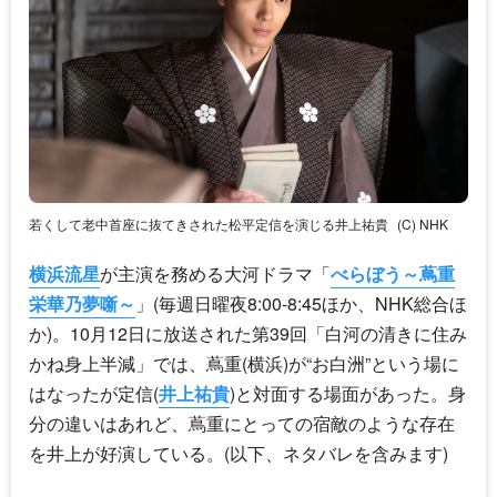
若くして老中首座に抜てきされた松平定信を演じる井上祐貴
(C) NHK
横浜流星
が主演を務める大河ドラマ「
べらぼう～蔦重
栄華乃夢噺～
」(毎週日曜夜8:00-8:45ほか、NHK総合ほ
か)。10月12日に放送された第39回「白河の清きに住み
かね身上半減」では、蔦重(横浜)が“お白洲”という場に
はなったが定信(
井上祐貴
)と対面する場面があった。身
分の違いはあれど、蔦重にとっての宿敵のような存在
を井上が好演している。(以下、ネタバレを含みます)