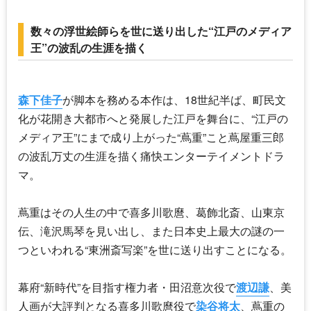
数々の浮世絵師らを世に送り出した“江戸のメディア
王”の波乱の生涯を描く
森下佳子
が脚本を務める本作は、18世紀半ば、町民文
化が花開き大都市へと発展した江戸を舞台に、“江戸の
メディア王”にまで成り上がった“蔦重”こと蔦屋重三郎
の波乱万丈の生涯を描く痛快エンターテイメントドラ
マ。
蔦重はその人生の中で喜多川歌麿、葛飾北斎、山東京
伝、滝沢馬琴を見い出し、また日本史上最大の謎の一
つといわれる“東洲斎写楽”を世に送り出すことになる。
幕府“新時代”を目指す権力者・田沼意次役で
渡辺謙
、美
人画が大評判となる喜多川歌麿役で
染谷将太
、蔦重の