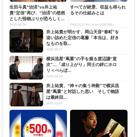
生田斗真“治済”vs井上祐
すべてが絶景、収益も得られ
貴“定信”再び、“治済”の悠然
るその仕組みとは
とした怪物ぶりが恐ろしく...
2025.09.19
PR(COCO VILLA on GOETHE)
井上祐貴が明かす、岡山天音“春町”を
追い詰めた定信の葛藤「本当は、好き
なものを取...
2025.09.21
横浜流星“蔦重”の手を握る渡辺謙“意
次”…「成り上がり」同士の絆にホロ
リ＜べらぼ...
2025.09.13
井上祐貴、“神々の集う神殿”で横浜流
星“蔦重”と対話した思い そして物語
は最終回...
2025.12.07