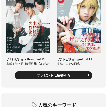
ザテレビジョンShow Vol.10
ザテレビジョンgenic. Vol.8
表紙：岩本照×深澤辰哉×宮舘涼太
表紙：山姥切国広
プレゼントに応募する
人気のキーワード