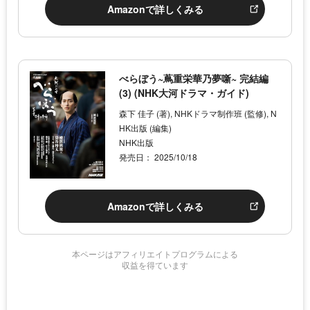
Amazonで詳しくみる
べらぼう~蔦重栄華乃夢噺~ 完結編
(3) (NHK大河ドラマ・ガイド)
森下 佳子 (著), NHKドラマ制作班 (監修), N
HK出版 (編集)
NHK出版
発売日： 2025/10/18
Amazonで詳しくみる
本ページはアフィリエイトプログラムによる
収益を得ています