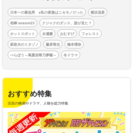
日本一の最低男 ※私の家族はニセモノだった
横浜流星
相棒 season23
クジャクのダンス、誰が見た？
ホットスポット
永瀬廉
おむすび
フォレスト
家政夫のミタゾノ
藤原竜也
橋本環奈
べらぼう～蔦重栄華乃夢噺～
冬ドラマ
おすすめ特集
注目の映画やドラマ、人物を総力特集