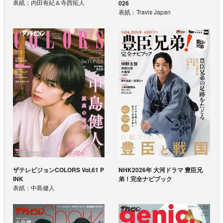
表紙：内田有紀＆寺西拓人
026
表紙：Travis Japan
ザテレビジョンCOLORS Vol.61 P
NHK2026年 大河ドラマ 豊臣兄
INK
弟！完全ナビブック
表紙：中島健人