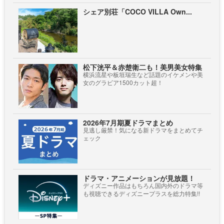
シェア別荘「COCO VILLA Own...
松下洸平＆赤楚衛二も！美男美女特集
横浜流星や板垣瑞生など話題のイケメンや美
女のグラビア1500カット超！
2026年7月期夏ドラマまとめ
見逃し厳禁！気になる新ドラマをまとめてチ
ェック
ドラマ・アニメーションが見放題！
ディズニー作品はもちろん国内外のドラマ等
も視聴できるディズニープラスを総力特集!!