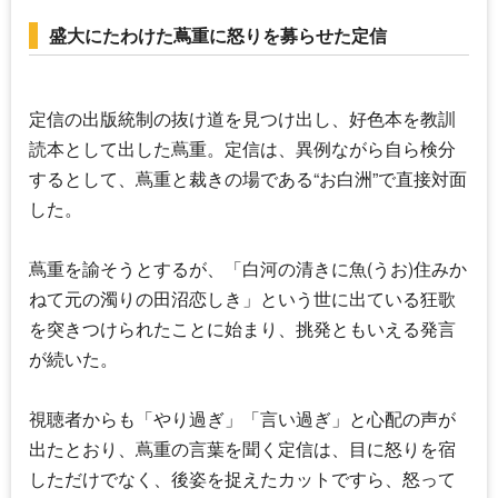
盛大にたわけた蔦重に怒りを募らせた定信
定信の出版統制の抜け道を見つけ出し、好色本を教訓
読本として出した蔦重。定信は、異例ながら自ら検分
するとして、蔦重と裁きの場である“お白洲”で直接対面
した。
蔦重を諭そうとするが、「白河の清きに魚(うお)住みか
ねて元の濁りの田沼恋しき」という世に出ている狂歌
を突きつけられたことに始まり、挑発ともいえる発言
が続いた。
視聴者からも「やり過ぎ」「言い過ぎ」と心配の声が
出たとおり、蔦重の言葉を聞く定信は、目に怒りを宿
しただけでなく、後姿を捉えたカットですら、怒って