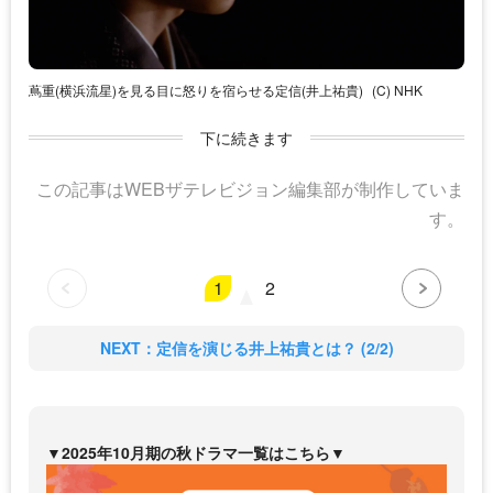
蔦重(横浜流星)を見る目に怒りを宿らせる定信(井上祐貴)
(C) NHK
下に続きます
この記事はWEBザテレビジョン編集部が制作していま
す。
1
2
NEXT：定信を演じる井上祐貴とは？ (2/2)
▼2025年10月期の秋ドラマ一覧はこちら▼