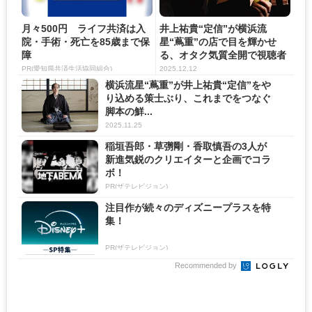
月々500円 ライフ共済は入
井上祐貴“定信”が横浜流
院・手術・死亡を85歳まで保
星“蔦重”の店で目を輝かせ
障
る、オタク気質全開で視聴者
「憎...
PR(愛知県共済生活協同組合)
2025.12.12
横浜流星“蔦重”が井上祐貴“定信”をや
り込める策士ぶり、これまでをつなぐ
脚本の鮮...
2025.11.25
稲垣吾郎・草彅剛・香取慎吾の3人が
新進気鋭のクリエイターと企画でコラ
ボ！
PR(ザテレビジョン)
注目作が続々のディズニープラスを特
集！
PR(ザテレビジョン)
Recommended by