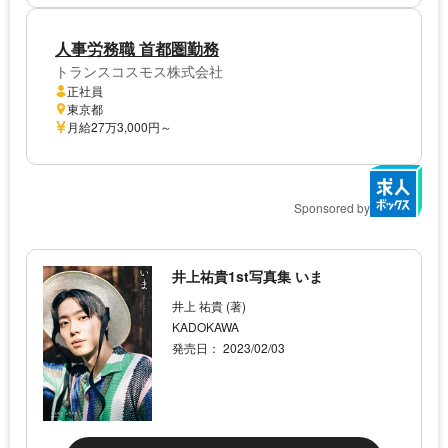
人事労務職 首都圏勤務
トランスコスモス株式会社
正社員
東京都
月給27万3,000円～
Sponsored by
井上祐貴1st写真集 いま
井上 祐貴 (著)
KADOKAWA
発売日： 2023/02/03