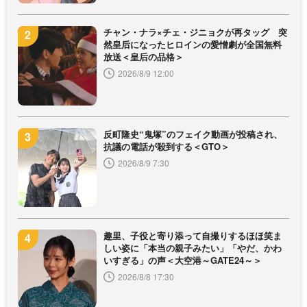
チャン・ナラ×チェ・ジニョクが再タッグ 突
然皇后になったヒロインの愛憎劇が全国無料
放送＜皇后の品格＞
2026/8/9 12:00
反町隆史“鬼塚”のフェイク動画が投稿され、
抗議の電話が殺到する＜GTO＞
2026/8/9 7:30
趣里、子役と寄り添って自撮りするほほ笑ま
しい姿に「本当の親子みたい」「やだ、かわ
いすぎる」の声＜大空港～GATE24～＞
2026/8/8 17:30