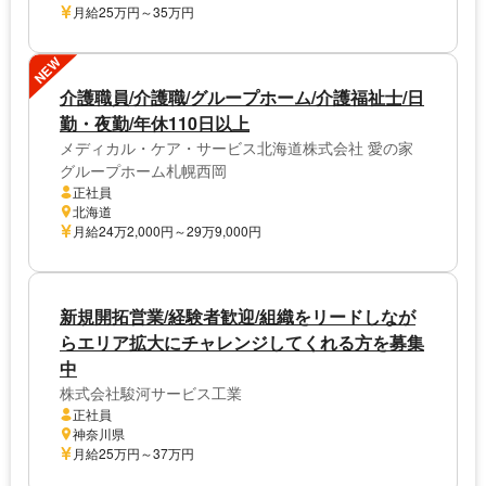
月給25万円～35万円
NEW
介護職員/介護職/グループホーム/介護福祉士/日
勤・夜勤/年休110日以上
メディカル・ケア・サービス北海道株式会社 愛の家
グループホーム札幌西岡
正社員
北海道
月給24万2,000円～29万9,000円
新規開拓営業/経験者歓迎/組織をリードしなが
らエリア拡大にチャレンジしてくれる方を募集
中
株式会社駿河サービス工業
正社員
神奈川県
月給25万円～37万円