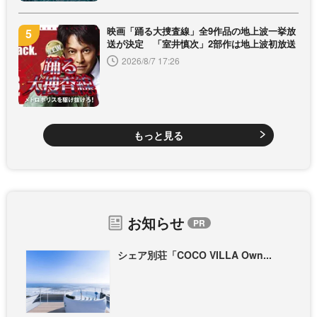
映画「踊る大捜査線」全9作品の地上波一挙放
送が決定 「室井慎次」2部作は地上波初放送
2026/8/7 17:26
もっと見る
お知らせ
シェア別荘「COCO VILLA Own...