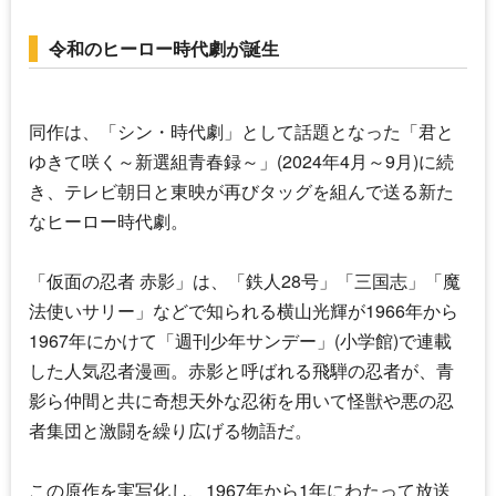
令和のヒーロー時代劇が誕生
同作は、「シン・時代劇」として話題となった「君と
ゆきて咲く～新選組青春録～」(2024年4月～9月)に続
き、テレビ朝日と東映が再びタッグを組んで送る新た
なヒーロー時代劇。
「
仮面の忍者 赤影
」は、「鉄人28号」「三国志」「魔
法使いサリー」などで知られる横山光輝が1966年から
1967年にかけて「週刊少年サンデー」(小学館)で連載
した人気忍者漫画。赤影と呼ばれる飛騨の忍者が、青
影ら仲間と共に奇想天外な忍術を用いて怪獣や悪の忍
者集団と激闘を繰り広げる物語だ。
この原作を実写化し、1967年から1年にわたって放送