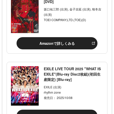
[DVD]
坂口祐三郎 (出演), 金子吉延 (出演), 牧冬吉
(出演)
TOEI COMPANY,LTD.(TOE)(D)
Amazonで詳しくみる
EXILE LIVE TOUR 2025 "WHAT IS
EXILE"(Blu-ray Disc2枚組)(初回生
産限定) [Blu-ray]
EXILE (出演)
rhythm zone
発売日： 2025/10/08