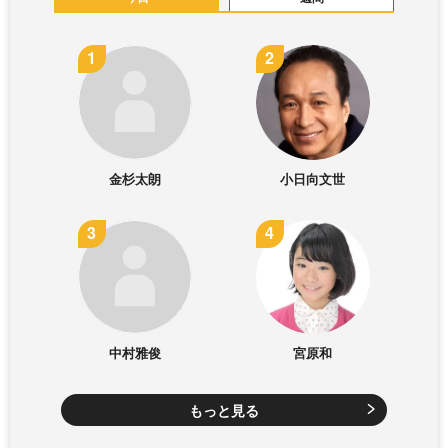
金杉太朗
小日向文世
中村雅俊
宮原和
もっと見る