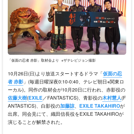
「仮面の忍者 赤影」取材会より
※ザテレビジョン撮影
10月26日(日)より放送スタートするドラマ「
仮面の忍
者 赤影
」(毎週日曜深夜0:10-0:40、テレビ朝日※関東ロ
ーカル)。同作の取材会が10月20日に行われ、赤影役の
佐藤大樹
(
EXILE
／FANTASTICS)、青影役の
木村慧人
(F
ANTASTICS)、白影役の
加藤諒
、
EXILE TAKAHIRO
が
出席。同会見にて、織田信長役を
EXILE TAKAHIRO
が
演じることが解禁された。