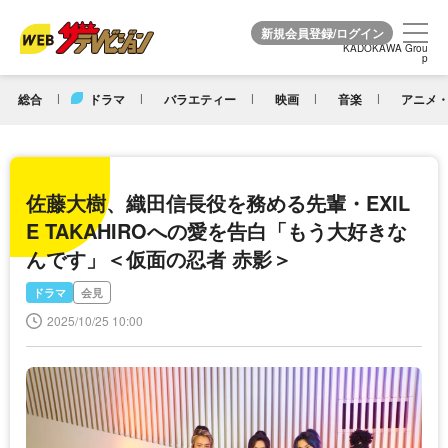
KADOKAWA Grou
KADOKAWA Grou
p
p
総合
ドラマ
バラエティー
映画
音楽
アニメ・
佐藤大樹、織田信長役を務める先輩・EXIL
E TAKAHIROへの愛を告白「もう大好きな
んです」＜仮面の忍者 赤影＞
ドラマ
会見
2025/10/25 10:00