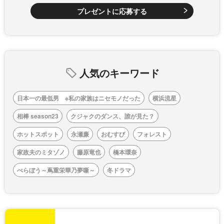
プレゼントに応募する
人気のキーワード
日本一の最低男 ※私の家族はニセモノだった
横浜流星
相棒 season23
クジャクのダンス、誰が見た？
ホットスポット
永瀬廉
おむすび
フォレスト
家政夫のミタゾノ
藤原竜也
橋本環奈
べらぼう～蔦重栄華乃夢噺～
冬ドラマ