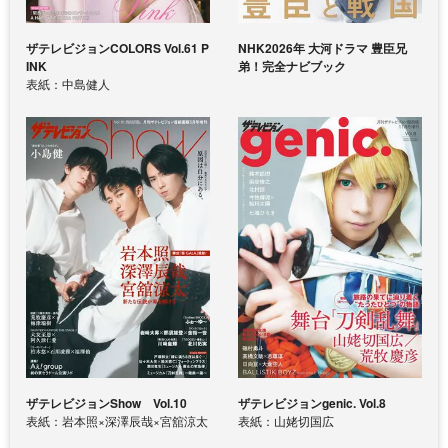
ザテレビジョンCOLORS Vol.61 P
NHK2026年 大河ドラマ 豊臣兄
INK
弟！完全ナビブック
表紙：中島健人
ザテレビジョンShow Vol.10
ザテレビジョンgenic. Vol.8
表紙：岩本照×深澤辰哉×宮舘涼太
表紙：山姥切国広