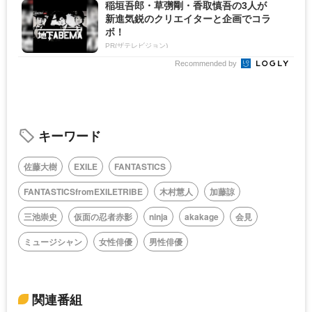
稲垣吾郎・草彅剛・香取慎吾の3人が
新進気鋭のクリエイターと企画でコラ
ボ！
PR(ザテレビジョン)
Recommended by
キーワード
佐藤大樹
EXILE
FANTASTICS
FANTASTICSfromEXILETRIBE
木村慧人
加藤諒
三池崇史
仮面の忍者赤影
ninja
akakage
会見
ミュージシャン
女性俳優
男性俳優
関連番組