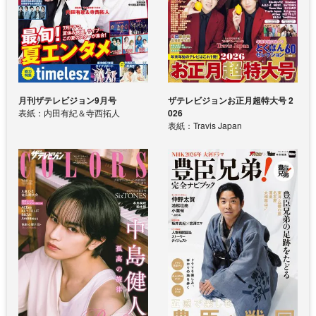
月刊ザテレビジョン9月号
ザテレビジョンお正月超特大号 2
表紙：内田有紀＆寺西拓人
026
表紙：Travis Japan