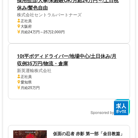
採用担当/人事/未経験OK/月給24万円～/土日祝
休み/髪色自由
株式会社セントラルパートナーズ
正社員
大阪府
月給24万円～25万2,000円
10t平ボディドライバー/地場中心/土日休み/月
収例35万円/物流・倉庫
新英運輸株式会社
正社員
愛知県
月給25万円
Sponsored by
仮面の忍者 赤影 第一部「金目教篇」