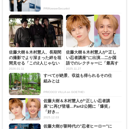
PR(KeeperSecurity)
佐藤大樹＆木村慧人、長期間
佐藤大樹＆木村慧人が“正し
の撮影でより深まった絆を垣
い忍者講座”に出演…二か国
間見せる「この2人じゃない
語でのレクチャーに「最高す
と...
ぎ...
2026.01.11
2025.11.27
すべてが絶景、収益も得られるその仕
組みとは
PR(COCO VILLA on GOETHE)
佐藤大樹＆木村慧人が“正しい忍者講
座”に再び登場…Part2公開に「爆笑」
「好き...
2025.12.03
佐藤大樹が新時代の”忍者ヒーロー”に