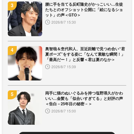
腰に手を当てる反町隆史がかっこいい…生徒
たちとのオフショット公開に「絵になるショ
ット」の声＜GTO＞
2026/8/7 15:30
奥智哉＆杢代和人、至近距離で見つめ合い“君
夏ポーズ”をする姿に「なんて素敵な瞬間！」
「最高だー！」と反響＜君は夏のなか＞
2026/8/7 15:39
両手に猫のぬいぐるみを持つ塩野瑛久がかわ
いい…金髪も「似合いすぎてる」と好評の声
＜告白－25年目の秘密－＞
2026/8/7 15:00