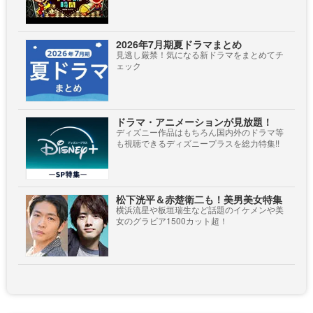
2026年7月期夏ドラマまとめ
見逃し厳禁！気になる新ドラマをまとめてチ
ェック
ドラマ・アニメーションが見放題！
ディズニー作品はもちろん国内外のドラマ等
も視聴できるディズニープラスを総力特集!!
松下洸平＆赤楚衛二も！美男美女特集
横浜流星や板垣瑞生など話題のイケメンや美
女のグラビア1500カット超！