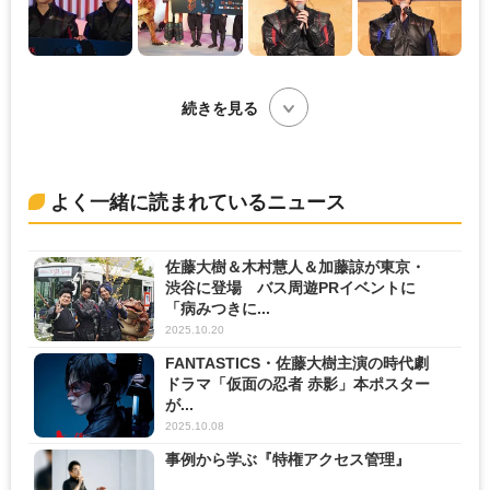
続きを見る
よく一緒に読まれているニュース
佐藤大樹＆木村慧人＆加藤諒が東京・
渋谷に登場 バス周遊PRイベントに
「病みつきに...
2025.10.20
FANTASTICS・佐藤大樹主演の時代劇
ドラマ「仮面の忍者 赤影」本ポスター
が...
2025.10.08
事例から学ぶ『特権アクセス管理』