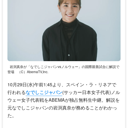
岩渕真奈が「なでしこジャパンvsノルウェー」の国際親善試合に解説で
登場
（C）AbemaTV,Inc.
10月29日(水)午前1:45より、スペイン・ラ・リネアで
行われる
なでしこジャパン
(サッカー日本女子代表)ノル
ウェー女子代表戦をABEMAが独占無料生中継。解説を
元
なでしこジャパン
の岩渕真奈が務めることがわかっ
た。