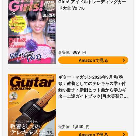
Girls! アイドルトレーディングカー
ド大全 Vol.16
869
最安値:
円
Amazonで見る
ギター・マガジン2026年9月号(巻
頭：教養としてのテレキャス学 / 付
録小冊子：新旧ヒット曲から学ぶギ
ター上達ガイドブック[弓木英梨乃の
放課後エレキ部 最終回])
1,540
最安値:
円
Amazonで見る