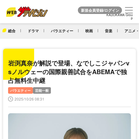
KADOKAWA Grou
KADOKAWA Grou
p
p
総合
ドラマ
バラエティー
映画
音楽
アニメ・
岩渕真奈が解説で登場、なでしこジャパンv
sノルウェーの国際親善試合をABEMAで独
占無料生中継
バラエティー
芸能一般
2025/10/26 08:31