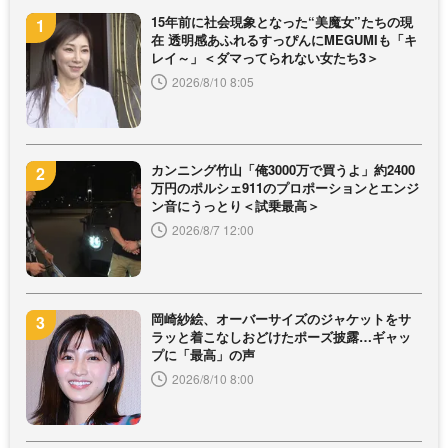
15年前に社会現象となった“美魔女”たちの現
在 透明感あふれるすっぴんにMEGUMIも「キ
レイ～」＜ダマってられない女たち3＞
2026/8/10 8:05
カンニング竹山「俺3000万で買うよ」約2400
万円のポルシェ911のプロポーションとエンジ
ン音にうっとり＜試乗最高＞
2026/8/7 12:00
岡崎紗絵、オーバーサイズのジャケットをサ
ラッと着こなしおどけたポーズ披露…ギャッ
プに「最高」の声
2026/8/10 8:00