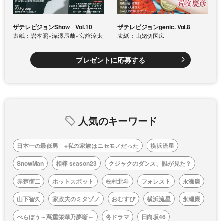
ザテレビジョンShow Vol.10
ザテレビジョンgenic. Vol.8
表紙：岩本照×深澤辰哉×宮舘涼太
表紙：山姥切国広
プレゼントに応募する
人気のキーワード
日本一の最低男 ※私の家族はニセモノだった
横浜流星
SnowMan
相棒 season23
クジャクのダンス、誰が見た？
赤楚衛二
ホットスポット
松村北斗
フォレスト
永瀬廉
山下智久
家政夫のミタゾノ
おむすび
横浜流星
永瀬廉
べらぼう～蔦重栄華乃夢噺～
冬ドラマ
日向坂46