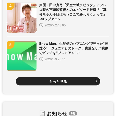
声優・田中真弓『天空の城ラピュタ』アフレ
コ時の宮崎駿監督とのエピソード披露「『真
弓ちゃん今日はもうここで終わろう』って」
＜#シブアニ＞
2026/7/27 8:05
Snow Man、生配信のハプニングで光った“神
対応” ジュニアとのトーク、貴重なリハ映像
でピンチを“プレミアム”に
2026/8/9 23:11
もっと見る
お知らせ