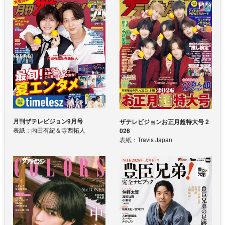
月刊ザテレビジョン9月号
ザテレビジョンお正月超特大号 2
表紙：内田有紀＆寺西拓人
026
表紙：Travis Japan