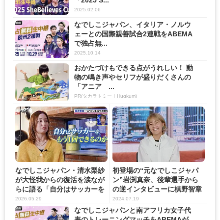
「2025 S...
2025.02.06
なでしこジャパン、イタリア・ノルウ
ェーとの国際親善試合2連戦をABEMA
で独占無...
2025.10.14
おかたづけもできる点がうれしい！ 動
物の鳴き声やセリフが盛りだくさんの
「アニア ...
PR(タカラトミー｜Hugkum)
なでしこジャパン・清水梨紗
初登場の“元なでしこジャパ
が大怪我からの復活を涙なが
ン”岩渕真奈、後輩選手から
らに語る「自分はサッカーを
の逆インタビューに槙野智章
も...
「...
2026.05.29
2024.07.19
なでしこジャパンと南アフリカ女子代
表のトレーニングマッチをABEMAが