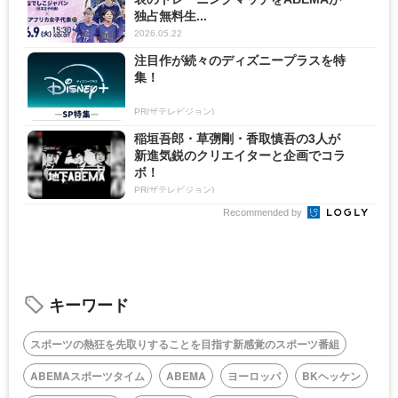
独占無料生...
2026.05.22
注目作が続々のディズニープラスを特
集！
PR(ザテレビジョン)
稲垣吾郎・草彅剛・香取慎吾の3人が
新進気鋭のクリエイターと企画でコラ
ボ！
PR(ザテレビジョン)
Recommended by
キーワード
スポーツの熱狂を先取りすることを目指す新感覚のスポーツ番組
ABEMAスポーツタイム
ABEMA
ヨーロッパ
BKヘッケン