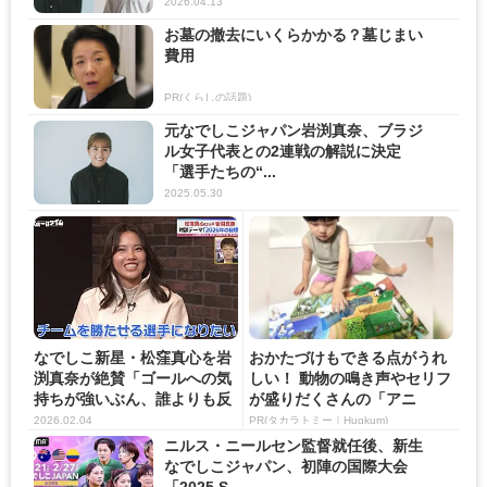
2026.04.13
お墓の撤去にいくらかかる？墓じまい
費用
PR(くらしの話題)
元なでしこジャパン岩渕真奈、ブラジ
ル女子代表との2連戦の解説に決定
「選手たちの“...
2025.05.30
なでしこ新星・松窪真心を岩
おかたづけもできる点がうれ
渕真奈が絶賛「ゴールへの気
しい！ 動物の鳴き声やセリフ
持ちが強いぶん、誰よりも反
が盛りだくさんの「アニ
応...
ア ...
2026.02.04
PR(タカラトミー｜Hugkum)
ニルス・ニールセン監督就任後、新生
なでしこジャパン、初陣の国際大会