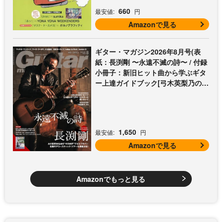
660
最安値:
円
Amazonで見る
ギター・マガジン2026年8月号(表
紙：長渕剛 〜永遠不滅の詩〜 / 付録
小冊子：新旧ヒット曲から学ぶギタ
ー上達ガイドブック[弓木英梨乃の放
課後エレキ部 Vol.9])
1,650
最安値:
円
Amazonで見る
Amazonでもっと見る