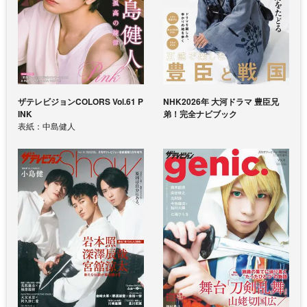
ザテレビジョンCOLORS Vol.61 P
NHK2026年 大河ドラマ 豊臣兄
INK
弟！完全ナビブック
表紙：中島健人