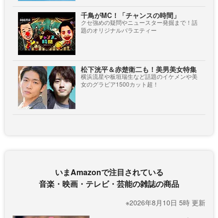
千鳥がMC！「チャンスの時間」
クセ強めの疑問やニュースター発掘まで！話
題のオリジナルバラエティー
松下洸平＆赤楚衛二も！美男美女特集
横浜流星や板垣瑞生など話題のイケメンや美
女のグラビア1500カット超！
いまAmazonで注目されている
音楽・映画・テレビ・芸能の雑誌の商品
※2026年8月10日 5時 更新