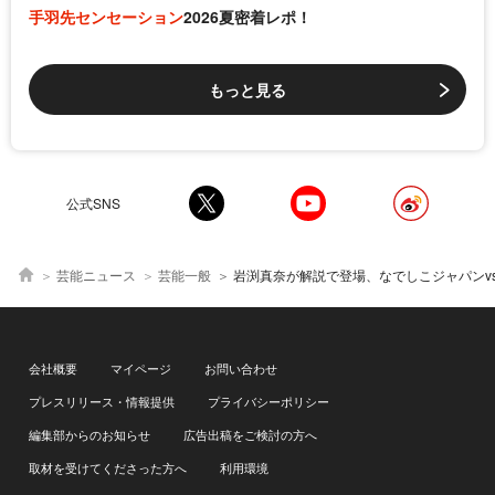
手羽先センセーション
2026夏密着レポ！
もっと見る
公式SNS
芸能ニュース
芸能一般
岩渕真奈が解説で登場、なでしこジャパンvsノルウェーの国際親善試合をABEMAで独占
会社概要
マイページ
お問い合わせ
プレスリリース・情報提供
プライバシーポリシー
編集部からのお知らせ
広告出稿をご検討の方へ
取材を受けてくださった方へ
利用環境