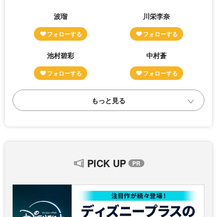
波瑠
川栄李奈
池村碧彩
中村蒼
PICK UP