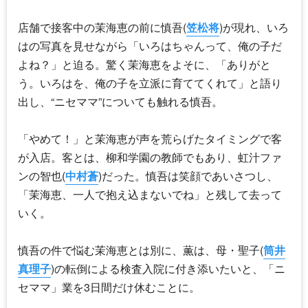
店舗で接客中の茉海恵の前に慎吾(
笠松将
)が現れ、いろ
はの写真を見せながら「いろはちゃんって、俺の子だ
よね？」と迫る。驚く茉海恵をよそに、「ありがと
う。いろはを、俺の子を立派に育ててくれて」と語り
出し、“ニセママ”についても触れる慎吾。
「やめて！」と茉海恵が声を荒らげたタイミングで客
が入店。客とは、柳和学園の教師でもあり、虹汁ファ
ンの智也(
中村蒼
)だった。慎吾は笑顔であいさつし、
「茉海恵、一人で抱え込まないでね」と残して去って
いく。
慎吾の件で悩む茉海恵とは別に、薫は、母・聖子(
筒井
真理子
)の転倒による検査入院に付き添いたいと、「ニ
セママ」業を3日間だけ休むことに。