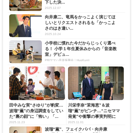
下した決...
2025.12.07
向井康二、竜馬をかっこよく演じてほ
しいとリクエストされるも「かっこよ
さのはき違い...
2025.10.24
小学校に慣れた今だからじっくり選べ
る！ 小学１年生夏休みからの「音楽教
室」デビュ...
PR(ヤマハ音楽振興会｜HugKum)
田中みな実“さゆり”が豹変…
川栄李奈“茉海恵”＆波
波瑠“薫”の身辺調査をしてい
瑠“薫”がピンチ…“ニセママ
た“裏の顔”に「怖い」「...
発覚”や衝撃の事実判明に
「怒涛...
2025.11.23
2025.11.01
波瑠“薫”、フェイクパパ・向井康