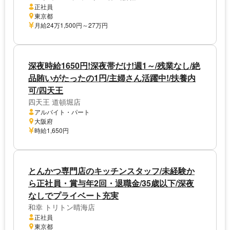
正社員
東京都
月給24万1,500円～27万円
深夜時給1650円!深夜帯だけ!週1～/残業なし/絶
品賄いがたったの1円/主婦さん活躍中!/扶養内
可/四天王
四天王 道頓堀店
アルバイト・パート
大阪府
時給1,650円
とんかつ専門店のキッチンスタッフ/未経験か
ら正社員・賞与年2回・退職金/35歳以下/深夜
なしでプライベート充実
和幸 トリトン晴海店
正社員
東京都