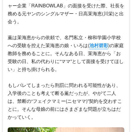
ャー企業「RAINBOWLAB」の面接を受けた際、社長を
務める元ヤンのシングルマザー・日高茉海恵(川栄)と出
会う。
薫は茉海恵からの依頼で、名門私立・柳和学園小学校
への受験を控えた茉海恵の娘・いろは(
池村碧彩
)の家庭
教師を務めることに。そんなある日、茉海恵から「お
受験の日、私の代わりに“ママ”として面接を受けてほし
い」と持ち掛けられる。
もしバレてしまったら刑罰に問われる可能性があり、
入学後のことも考えて断る薫だったが、やがて二人
は、禁断の“
フェイクマミー
(ニセママ)”契約を交わすこ
とに。そんな母娘の前にはさまざまな問題が立ちはだ
かっていく。