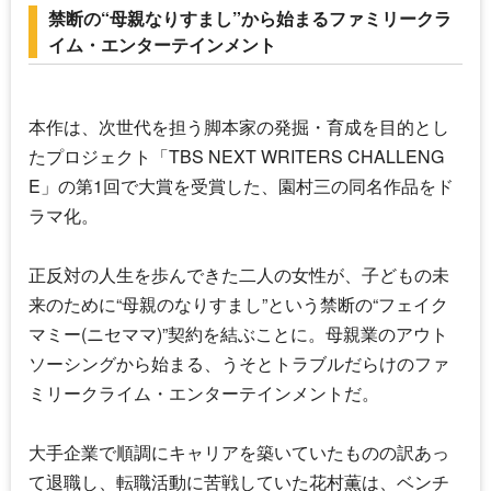
禁断の“母親なりすまし”から始まるファミリークラ
イム・エンターテインメント
本作は、次世代を担う脚本家の発掘・育成を目的とし
たプロジェクト「TBS NEXT WRITERS CHALLENG
E」の第1回で大賞を受賞した、園村三の同名作品をド
ラマ化。
正反対の人生を歩んできた二人の女性が、子どもの未
来のために“母親のなりすまし”という禁断の“
フェイク
マミー
(ニセママ)”契約を結ぶことに。母親業のアウト
ソーシングから始まる、うそとトラブルだらけのファ
ミリークライム・エンターテインメントだ。
大手企業で順調にキャリアを築いていたものの訳あっ
て退職し、転職活動に苦戦していた花村薫は、ベンチ