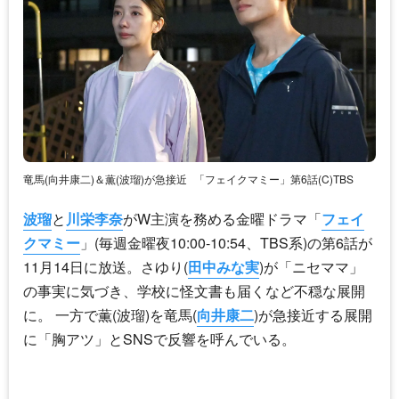
竜馬(向井康二)＆薫(波瑠)が急接近
「フェイクマミー」第6話(C)TBS
波瑠
と
川栄李奈
がW主演を務める金曜ドラマ「
フェイ
クマミー
」(毎週金曜夜10:00-10:54、TBS系)の第6話が
11月14日に放送。さゆり(
田中みな実
)が「ニセママ」
の事実に気づき、学校に怪文書も届くなど不穏な展開
に。 一方で薫(
波瑠
)を竜馬(
向井康二
)が急接近する展開
に「胸アツ」とSNSで反響を呼んでいる。