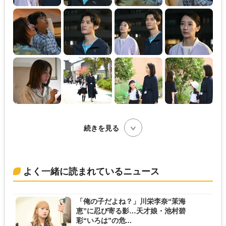
続きを見る
よく一緒に読まれているニュース
「俺の子だよね？」川栄李奈“茉海
恵”に忍び寄る影…天才娘・池村碧
彩“いろは”の危...