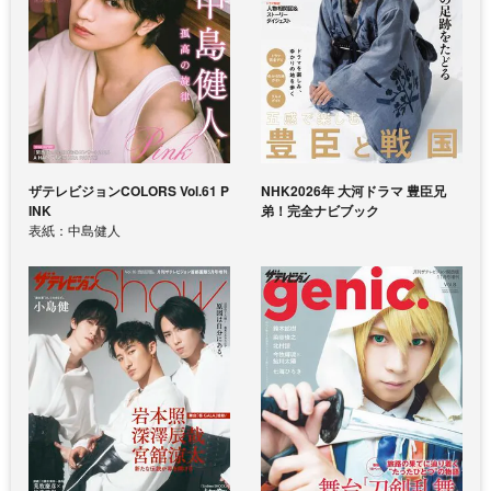
ザテレビジョンCOLORS Vol.61 P
NHK2026年 大河ドラマ 豊臣兄
INK
弟！完全ナビブック
表紙：中島健人