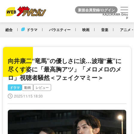
KADOKAWA Grou
KADOKAWA Grou
p
p
総合
ドラマ
バラエティー
映画
音楽
アニメ・
向井康二“竜馬”の優しさに涙…波瑠“薫”に
尽くす姿に「最高胸アツ」「メロメロのメ
ロ」視聴者騒然＜フェイクマミー＞
ドラマ
動画
レビュー
2025/11/15 18:30