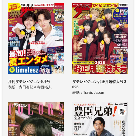
月刊ザテレビジョン9月号
ザテレビジョンお正月超特大号 2
表紙：内田有紀＆寺西拓人
026
表紙：Travis Japan