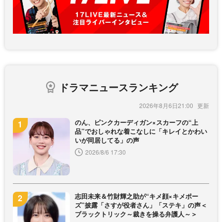
ドラマニュースランキング
2026年8月6日21:00
のん、ピンクカーディガン×スカーフの“上
品”でおしゃれな着こなしに「キレイとかわい
いが同居してる」の声
2026/8/6 17:30
志田未来＆竹財輝之助が“キメ顔×キメポー
ズ”披露「さすが役者さん」「ステキ」の声＜
ブラックトリック～裁きを操る弁護人～＞