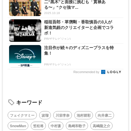
二“黒木”と面接に挑むも「貫禄あ
る〜」“クセ強マ...
2025.10.18
稲垣吾郎・草彅剛・香取慎吾の3人が
新進気鋭のクリエイターと企画でコラ
ボ！
PR(ザテレビジョン)
注目作が続々のディズニープラスを特
集！
PR(ザテレビジョン)
Recommended by
キーワード
フェイクマミー
波瑠
川栄李奈
池村碧彩
向井康二
SnowMan
笠松将
中村蒼
島崎和歌子
高嶋龍之介