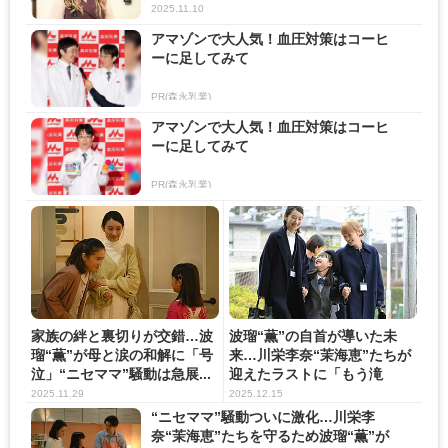
2025.11.10
アマゾンで大人気！血圧対策はコーヒ
ーに足してみて
PR(森永乳業)
アマゾンで大人気！血圧対策はコーヒ
ーに足してみて
PR(森永乳業)
家族の絆と裏切りが交錯…波
波瑠“薫”の自首が導いた未
瑠“薫”が母と涙の和解に「号
来…川栄李奈“茉海恵”たちが
泣」“ニセママ”騒動は急展...
迎えたラストに「もう滝
涙」...
2025.11.29
2025.12.15
“ニセママ”騒動ついに激化…川栄李
奈“茉海恵”たちを守るため波瑠“薫”が