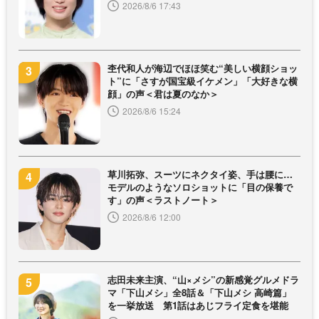
2026/8/6 17:43
杢代和人が海辺でほほ笑む“美しい横顔ショッ
ト”に「さすが国宝級イケメン」「大好きな横
顔」の声＜君は夏のなか＞
2026/8/6 15:24
草川拓弥、スーツにネクタイ姿、手は腰に…
モデルのようなソロショットに「目の保養で
す」の声＜ラストノート＞
2026/8/6 12:00
志田未来主演、“山×メシ”の新感覚グルメドラ
マ「下山メシ」全8話＆「下山メシ 高崎篇」
を一挙放送 第1話はあじフライ定食を堪能