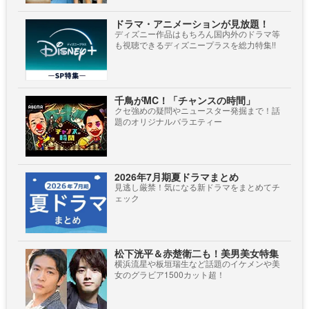
ドラマ・アニメーションが見放題！
ディズニー作品はもちろん国内外のドラマ等
も視聴できるディズニープラスを総力特集!!
千鳥がMC！「チャンスの時間」
クセ強めの疑問やニュースター発掘まで！話
題のオリジナルバラエティー
2026年7月期夏ドラマまとめ
見逃し厳禁！気になる新ドラマをまとめてチ
ェック
松下洸平＆赤楚衛二も！美男美女特集
横浜流星や板垣瑞生など話題のイケメンや美
女のグラビア1500カット超！