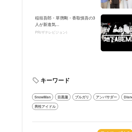
稲垣吾郎・草彅剛・香取慎吾の3
人が新進気...
PR(ザテレビジョン)
キーワード
SnowMan
目黒蓮
ブルガリ
アンバサダー
Disn
男性アイドル