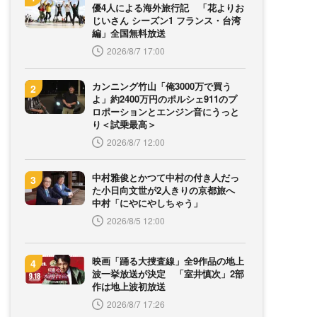
優4人による海外旅行記 「花よりお
じいさん シーズン1 フランス・台湾
編」全国無料放送
2026/8/7 17:00
カンニング竹山「俺3000万で買う
よ」約2400万円のポルシェ911のプ
ロポーションとエンジン音にうっと
り＜試乗最高＞
2026/8/7 12:00
中村雅俊とかつて中村の付き人だっ
た小日向文世が2人きりの京都旅へ
中村「にやにやしちゃう」
2026/8/5 12:00
映画「踊る大捜査線」全9作品の地上
波一挙放送が決定 「室井慎次」2部
作は地上波初放送
2026/8/7 17:26