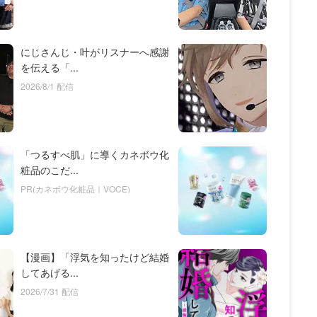
にじさんじ・叶がリスナーへ感謝
を伝える「...
2026/8/1 配信
「つるすべ肌」に導くカネボウ化
粧品のこだ...
PR(カネボウ化粧品｜VOCE)
【漫画】「浮気を知ったけど結婚
してあげる...
2026/7/31 配信