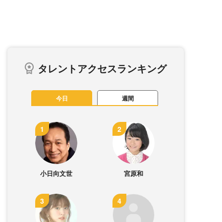
タレントアクセスランキング
今日
週間
小日向文世
宮原和