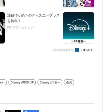
注目作が続々のディズニープラス
を特集！
PR(ザテレビジョン)
Recommended by
ey+
Disney+PICKUP
Disney+スター
会見