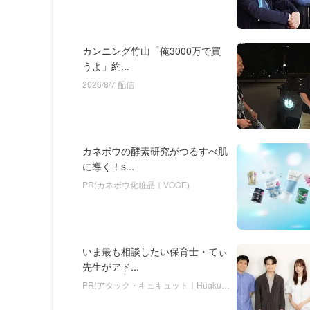
カンニング竹山「俺3000万で買
うよ」約...
2026/8/7 配信
カネボウの酵素研究がつるすべ肌
に導く！s...
PR(カネボウ化粧品｜VOCE)
いま最も相談したい保育士・てぃ
先生がアド...
PR(アタック・キュキュット｜Hugkum)