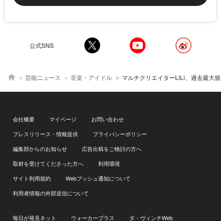
公式SNS
芸能ニュース
音楽・アイドル
マルチクリエイターLiLi、過去最大規模の生誕“ライブイベント”で見せた「表現者」としての進化＜「I can’t play t
会社概要
マイページ
お問い合わせ
プレスリリース・情報提供
プライバシーポリシー
編集部からのお知らせ
広告出稿をご検討の方へ
取材を受けてくださった方へ
利用環境
サイト利用規約
Webプッシュ通知について
利用者情報の外部送信について
毎日が発見ネット
ウォーカープラス
ダ・ヴィンチWeb