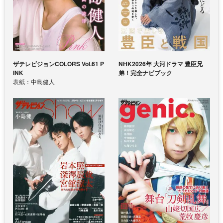
ザテレビジョンCOLORS Vol.61 P
NHK2026年 大河ドラマ 豊臣兄
INK
弟！完全ナビブック
表紙：中島健人