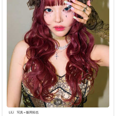
3/9
LiLi
写真＝飯岡拓也