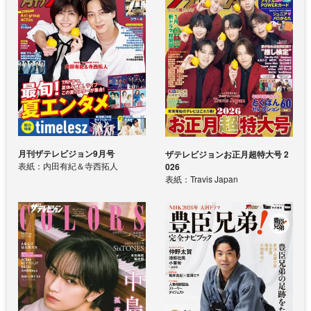
月刊ザテレビジョン9月号
ザテレビジョンお正月超特大号 2
表紙：内田有紀＆寺西拓人
026
表紙：Travis Japan