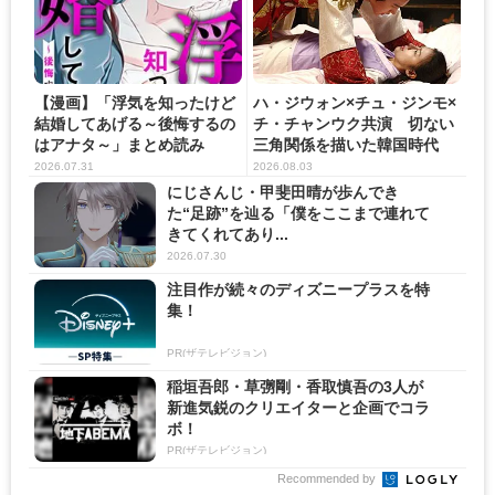
【漫画】「浮気を知ったけど
ハ・ジウォン×チュ・ジンモ×
結婚してあげる～後悔するの
チ・チャンウク共演 切ない
はアナタ～」まとめ読み
三角関係を描いた韓国時代
劇...
2026.07.31
2026.08.03
にじさんじ・甲斐田晴が歩んでき
た“足跡”を辿る「僕をここまで連れて
きてくれてあり...
2026.07.30
注目作が続々のディズニープラスを特
集！
PR(ザテレビジョン)
稲垣吾郎・草彅剛・香取慎吾の3人が
新進気鋭のクリエイターと企画でコラ
ボ！
PR(ザテレビジョン)
Recommended by