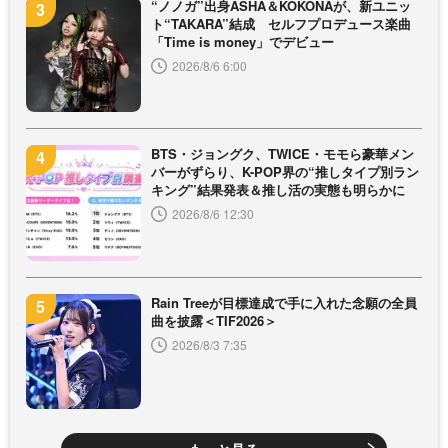
“ノノガ”出身ASHA＆KOKONAが、新ユニッ
ト“TAKARA”結成 セルフプロデュース楽曲
「Time is money」でデビュー
2026/8/6 6:00
BTS・ジョングク、TWICE・モモら豪華メン
バーがずらり、K-POP界の“推しタイプ別ラン
キング”結果発表＆推し活の実態も明らかに
2026/8/6 12:30
Rain Treeが目標達成で手に入れた念願の全員
曲を披露＜TIF2026＞
2026/8/3 7:35