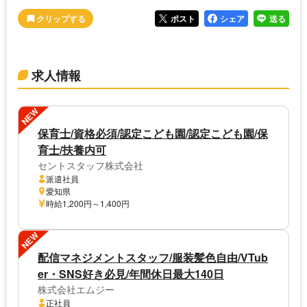
ポスト
シェア
送る
求人情報
NEW
保育士/資格必須/認定こども園/認定こども園/保
育士/扶養内可
セントスタッフ株式会社
派遣社員
愛知県
時給1,200円～1,400円
NEW
配信マネジメントスタッフ/服装髪色自由/VTub
er・SNS好き必見/年間休日最大140日
株式会社エムジー
正社員