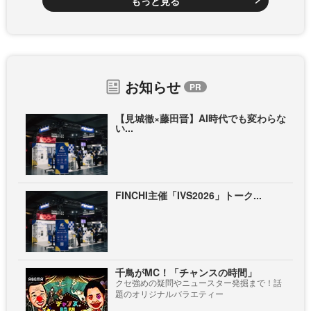
もっと見る
お知らせ
【見城徹×藤田晋】AI時代でも変わらな
い...
FINCHI主催「IVS2026」トーク...
千鳥がMC！「チャンスの時間」
クセ強めの疑問やニュースター発掘まで！話
題のオリジナルバラエティー