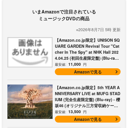
いまAmazonで注目されている
ミュージックDVDの商品
※2026年8月7日 5時 更新
【Amazon.co.jp限定】UNISON SQ
UARE GARDEN Revival Tour "Cat
cher In The Spy" at NHK Hall 202
4.04.25 (初回生産限定盤) (Blu-ray)
- UNISON SQUARE GARDEN (コッ
11,000
最安値:
円
トン巾着付)
Amazonで見る
【Amazon.co.jp限定】5th YEAR A
NNIVERSARY LIVE at MUFG STAD
IUM (完全生産限定盤) (Blu-ray) - 櫻
坂46 (オリジナル三方背収納ケース
付)
13,500
最安値:
円
Amazonで見る