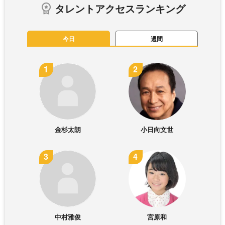
タレントアクセスランキング
今日
週間
金杉太朗
小日向文世
中村雅俊
宮原和