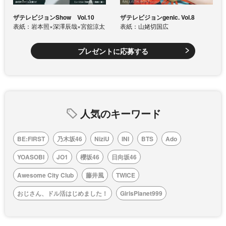
ザテレビジョンShow Vol.10
ザテレビジョンgenic. Vol.8
表紙：岩本照×深澤辰哉×宮舘涼太
表紙：山姥切国広
プレゼントに応募する
人気のキーワード
BE:FIRST
乃木坂46
NiziU
INI
BTS
Ado
YOASOBI
JO1
櫻坂46
日向坂46
Awesome City Club
藤井風
TWICE
おじさん、ドル活はじめました！
GirlsPlanet999