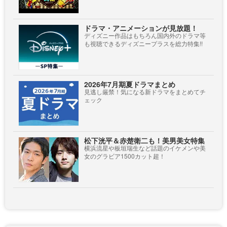
ドラマ・アニメーションが見放題！
ディズニー作品はもちろん国内外のドラマ等
も視聴できるディズニープラスを総力特集!!
2026年7月期夏ドラマまとめ
見逃し厳禁！気になる新ドラマをまとめてチ
ェック
松下洸平＆赤楚衛二も！美男美女特集
横浜流星や板垣瑞生など話題のイケメンや美
女のグラビア1500カット超！