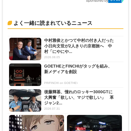
Sponsored by
よく一緒に読まれているニュース
中村雅俊とかつて中村の付き人だった
小日向文世が2人きりの京都旅へ 中
村「にやにや...
2026.08.05
GOETHEとFINCHIがタッグを組み、
新メディアを創設
PR(FINCHI on GOETHE)
後藤輝基、憧れのロッキー3000GTに
大興奮「欲しい、マジで欲しい」 革
ジャン2...
2026.07.31