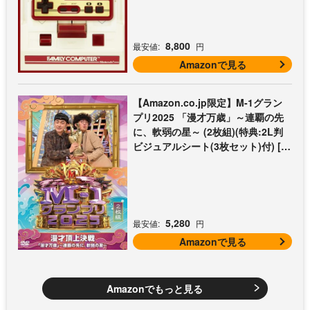
8,800
最安値:
円
Amazonで見る
【Amazon.co.jp限定】M-1グラン
プリ2025 「漫才万歳」～連覇の先
に、軟弱の星～ (2枚組)(特典:2L判
ビジュアルシート(3枚セット)付) [D
VD]
5,280
最安値:
円
Amazonで見る
Amazonでもっと見る