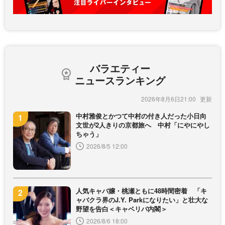
バラエティー
ニュースランキング
2026年8月6日21:00
中村雅俊とかつて中村の付き人だった小日向
文世が2人きりの京都旅へ 中村「にやにやし
ちゃう」
2026/8/5 12:00
人気キャバ嬢・桃瀬ともに48時間密着 「キ
ャバクラ界のJ.Y. Parkになりたい」と壮大な
野望を告白＜キャベリバ内閣＞
2026/8/6 18:00