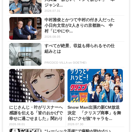
ジャン2...
2026.07.31
中村雅俊とかつて中村の付き人だった
小日向文世が2人きりの京都旅へ 中
村「にやにや...
2026.08.05
すべてが絶景、収益も得られるその仕
組みとは
PR(COCO VILLA on GOETHE)
にじさんじ・叶がリスナーへ
Snow Man出演の新CM放送
感謝を伝える「皆のおかげで
決定 「クリスプ商事」を舞
幸せに過ごせました」関わり
台に“クセ強”キャラを...
の...
2026.08.01
2026.07.30
“レーシック手術”で麻酔が効かない…