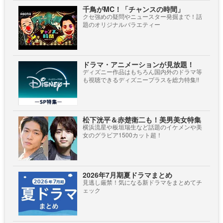
千鳥がMC！「チャンスの時間」
クセ強めの疑問やニュースター発掘まで！話
題のオリジナルバラエティー
ドラマ・アニメーションが見放題！
ディズニー作品はもちろん国内外のドラマ等
も視聴できるディズニープラスを総力特集!!
松下洸平＆赤楚衛二も！美男美女特集
横浜流星や板垣瑞生など話題のイケメンや美
女のグラビア1500カット超！
2026年7月期夏ドラマまとめ
見逃し厳禁！気になる新ドラマをまとめてチ
ェック