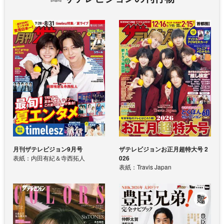
月刊ザテレビジョン9月号
ザテレビジョンお正月超特大号 2
表紙：内田有紀＆寺西拓人
026
表紙：Travis Japan