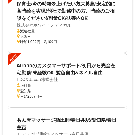
保育士/今の時給を上げたい方大募集!安定的に
高時給を実現!他社で勤務中の方、時給のご相
談をください!/副業OK/扶養内OK
株式会社ホワイトメディカル
派遣社員
大阪府
時給1,900円～2,100円
NEW
Airbnbのカスタマーサポート/初日から完全在
宅勤務!未経験OK!髪色自由&ネイル自由
TDCX Japan株式会社
正社員
愛知県
月給26万円～
あん摩マッサージ指圧師/春日井駅/愛知県/春日
井市
エミシア訪問鍼灸マッサージ春日井店