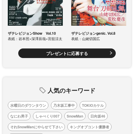
ザテレビジョンShow Vol.10
ザテレビジョンgenic. Vol.8
表紙：岩本照×深澤辰哉×宮舘涼太
表紙：山姥切国広
プレゼントに応募する
人気のキーワード
水曜日のダウンタウン
乃木坂工事中
TOKIOカケル
なにわ男子
しゃべくり007
SnowMan
日向坂46
それSnowManにやらせて下さい
キングオブコント優勝者