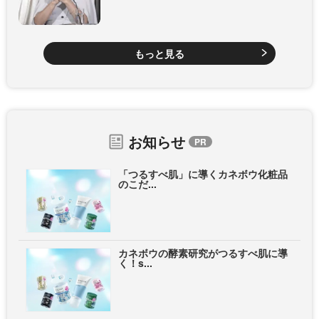
もっと見る
お知らせ
「つるすべ肌」に導くカネボウ化粧品
のこだ...
カネボウの酵素研究がつるすべ肌に導
く！s...