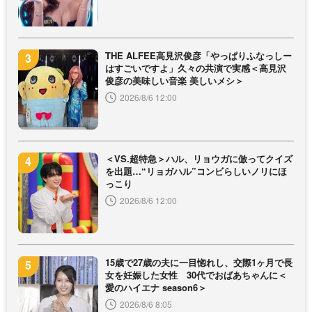
THE ALFEE高見沢俊彦「やっぱりふなっしー
はすごいですよ」久々の共演で実感＜高見沢
俊彦の美味しい音楽 美しいメシ＞
2026/8/6 12:00
＜VS.超特急＞ハル、リョウガに倣ってクイズ
を出題…“リョガハル”コンビらしいノリにほ
っこり
2026/8/6 12:00
15歳で27歳の夫に一目惚れし、交際1ヶ月で長
女を妊娠した女性 30代でおばあちゃんに＜
愛のハイエナ season6＞
2026/8/6 8:05