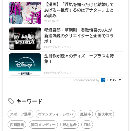
【漫画】「浮気を知ったけど結婚して
あげる～後悔するのはアナタ～」まと
め読み
2026.07.31
稲垣吾郎・草彅剛・香取慎吾の3人が
新進気鋭のクリエイターと企画でコラ
ボ！
PR(ザテレビジョン)
注目作が続々のディズニープラスを特
集！
PR(ザテレビジョン)
Recommended by
キーワード
スポーツ選手
ヴァンダレイ・シウバ
魔裟斗
飯伏幸太
西川龍馬
関口メンディー
野村祐希
TBS