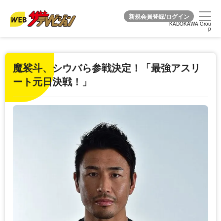
KADOKAWA Grou
KADOKAWA Grou
p
p
魔裟斗、シウバら参戦決定！「最強アスリ
ート元日決戦！」