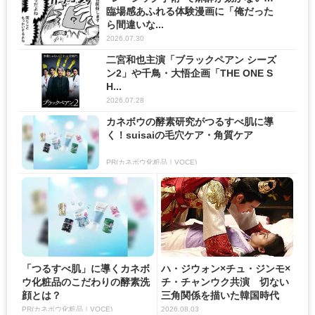
臨場感あふれる体験漫画に「俺だった
ら間違いな...
2026.07.30
二宮和也主演「ブラックペアン シーズ
ン2」や千鳥・大悟企画「THE ONE S
H...
2026.07.28
カネボウの酵素研究がつるすべ肌に導
く！suisaiの毛穴ケア・角質ケア
PR(カネボウ化粧品｜VOCE)
「つるすべ肌」に導くカネボ
ハ・ジウォン×チュ・ジンモ×
ウ化粧品のこだわりの酵素洗
チ・チャンウク共演 切ない
顔とは？
三角関係を描いた韓国時代
劇...
PR(カネボウ化粧品｜VOCE)
2026.08.03