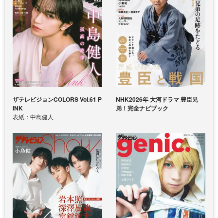
ザテレビジョンCOLORS Vol.61 P
NHK2026年 大河ドラマ 豊臣兄
INK
弟！完全ナビブック
表紙：中島健人