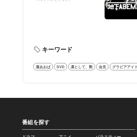
キーワード
蓮あおば
DVD
凛として、艶
会見
グラビアアイ
番組を探す
ドラマ
アニメ
バラエティー