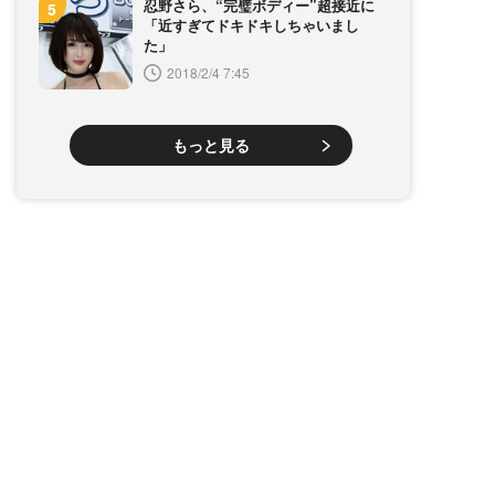
忍野さら、“完璧ボディー”超接近に
「近すぎてドキドキしちゃいまし
た」
2018/2/4 7:45
もっと見る