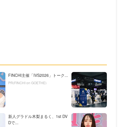
FINCHI主催「IVS2026」トーク...
PR(FINCHI on GOETHE)
新人グラドル木梨まるく、1st DV
Dで...