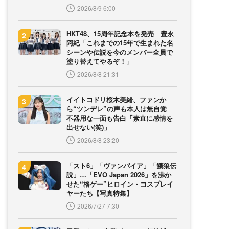
2026/8/9 6:00
HKT48、15周年記念本を発売 豊永
阿紀「これまでの15年で生まれた名
シーンや伝説を今のメンバー全員で
塗り替えてやるぞ！」
2026/8/8 21:31
イイトコドリ桜木美緒、ファンか
ら“ツンデレ”の声も本人は無自覚
不器用な一面も告白「素直に感情を
出せない(笑)」
2026/8/8 23:20
「スト6」「ヴァンパイア」「餓狼伝
説」…「EVO Japan 2026」を沸か
せた“格ゲー”ヒロイン・コスプレイ
ヤーたち【写真特集】
2026/7/27 7:30