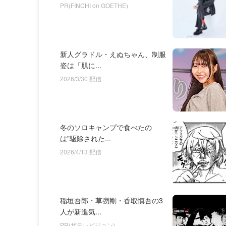
PR(FINCHI on GOETHE)
新人グラドル・えぬちゃん、制服
姿は「肌に...
2026/3/30 配信
冬のソロキャンプで食べたの
は”駆除された...
2026/4/13 配信
稲垣吾郎・草彅剛・香取慎吾の3
人が新進気...
PR(ザテレビジョン)