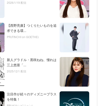
2026/1/19 配信
【西野亮廣】つくりたいものを追
求できる環...
PR(FINCHI on GOETHE)
新人グラドル・黒咲ねね、憧れは
三上悠亜「...
2025/12/1 配信
注目作が続々のディズニープラス
を特集！
PR(ザテレビジョン)