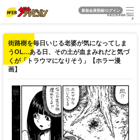
KADOKAWA Grou
KADOKAWA Grou
p
p
街路樹を毎日いじる老婆が気になってしま
うOL…ある日、その土が血まみれだと気づ
くが「トラウマになりそう」【ホラー漫
画】