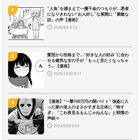
“人魚”を捕まえて一攫千金のつもりが…悪者
になりきれない“お人好し”な展開に「素敵な
話」の声【漫画】
2026/8/6 8:10
髪型から性格まで…“好きな人の好み”に合わ
せる健気な女の子が「もっと見たくなっちゃ
う」【漫画】
2025/10/26 8:11
【漫画】“一撃100万円の闇バイト” 強盗に入
った家の老人のまさかすぎる正体に「怖す
ぎ」「これ夜見るもんじゃねえな」と戦慄の
声続々
2024/9/28 8:00