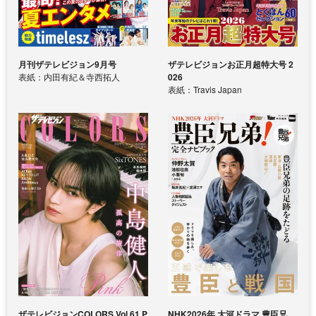
月刊ザテレビジョン9月号
ザテレビジョンお正月超特大号 2
表紙：内田有紀＆寺西拓人
026
表紙：Travis Japan
ザテレビジョンCOLORS Vol.61 P
NHK2026年 大河ドラマ 豊臣兄