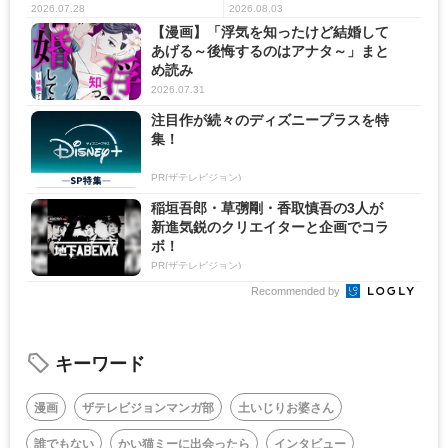
劇...
2026.07.28
2026.08.03
【漫画】「浮気を知ったけど結婚して
あげる～後悔するのはアナタ～」まと
め読み
2026.07.31
注目作が続々のディズニープラスを特
集！
PR(ザテレビジョン)
稲垣吾郎・草彅剛・香取慎吾の3人が
新進気鋭のクリエイターと企画でコラ
ボ！
PR(ザテレビジョン)
Recommended by
キーワード
漫画
ザテレビジョンマンガ部
土いじりお婆さん
誰でもない
かい猫ミーに出会ったら
インタビュー