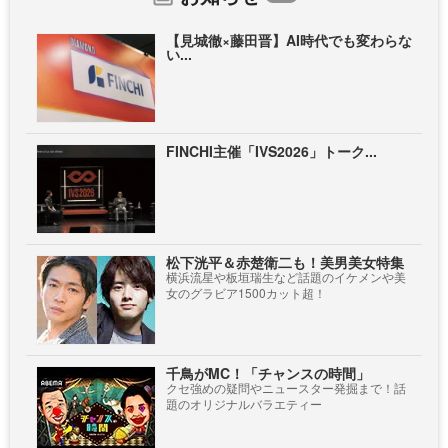
【見城徹×藤田晋】AI時代でも変わらな
い...
FINCHI主催「IVS2026」トーク...
松下洸平＆赤楚衛二も！美男美女特集
横浜流星や板垣瑞生など話題のイケメンや美
女のグラビア1500カット超！
千鳥がMC！「チャンスの時間」
クセ強めの疑問やニュースター発掘まで！話
題のオリジナルバラエティー