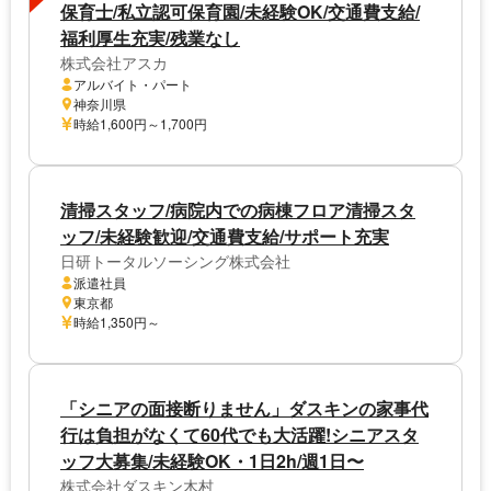
保育士/私立認可保育園/未経験OK/交通費支給/
福利厚生充実/残業なし
株式会社アスカ
アルバイト・パート
神奈川県
時給1,600円～1,700円
清掃スタッフ/病院内での病棟フロア清掃スタ
ッフ/未経験歓迎/交通費支給/サポート充実
日研トータルソーシング株式会社
派遣社員
東京都
時給1,350円～
「シニアの面接断りません」ダスキンの家事代
行は負担がなくて60代でも大活躍!シニアスタ
ッフ大募集/未経験OK・1日2h/週1日〜
株式会社ダスキン木村