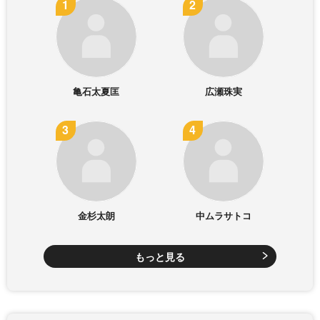
亀石太夏匡
広瀬珠実
金杉太朗
中ムラサトコ
もっと見る