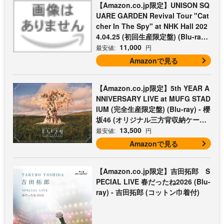
【Amazon.co.jp限定】UNISON SQ
UARE GARDEN Revival Tour "Cat
cher In The Spy" at NHK Hall 202
4.04.25 (初回生産限定盤) (Blu-ray)
- UNISON SQUARE GARDEN (コッ
11,000
最安値:
円
トン巾着付)
Amazonで見る
【Amazon.co.jp限定】5th YEAR A
NNIVERSARY LIVE at MUFG STAD
IUM (完全生産限定盤) (Blu-ray) - 櫻
坂46 (オリジナル三方背収納ケース
付)
13,500
最安値:
円
Amazonで見る
【Amazon.co.jp限定】吉田拓郎 S
PECIAL LIVE 春だったね2026 (Blu-
ray) - 吉田拓郎 (コットン巾着付)