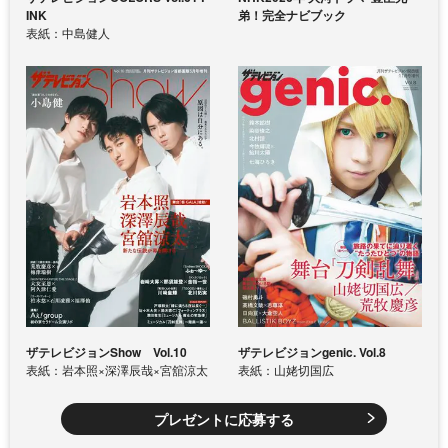
INK
弟！完全ナビブック
表紙：中島健人
ザテレビジョンShow Vol.10
ザテレビジョンgenic. Vol.8
表紙：岩本照×深澤辰哉×宮舘涼太
表紙：山姥切国広
プレゼントに応募する