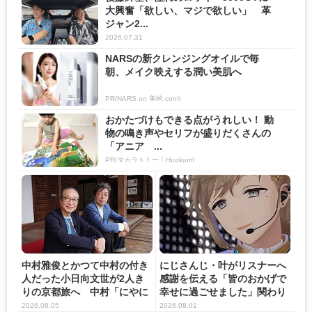
大興奮「欲しい、マジで欲しい」 革
ジャン2...
2026.07.31
NARSの新クレンジングオイルで毎
朝、メイク映えする潤い美肌へ
PR(NARS on 美的.com)
おかたづけもできる点がうれしい！ 動
物の鳴き声やセリフが盛りだくさんの
「アニア ...
PR(タカラトミー｜Hugkum)
中村雅俊とかつて中村の付き
にじさんじ・叶がリスナーへ
人だった小日向文世が2人き
感謝を伝える「皆のおかげで
りの京都旅へ 中村「にやに
幸せに過ごせました」関わり
や...
の...
2026.08.05
2026.08.01