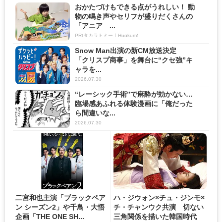
おかたづけもできる点がうれしい！ 動
物の鳴き声やセリフが盛りだくさんの
「アニア ...
PR(タカラトミー｜Hugkum)
Snow Man出演の新CM放送決定
「クリスプ商事」を舞台に“クセ強”キ
ャラを...
2026.07.30
“レーシック手術”で麻酔が効かない…
臨場感あふれる体験漫画に「俺だった
ら間違いな...
2026.07.30
二宮和也主演「ブラックペア
ハ・ジウォン×チュ・ジンモ×
ン シーズン2」や千鳥・大悟
チ・チャンウク共演 切ない
企画「THE ONE SH...
三角関係を描いた韓国時代